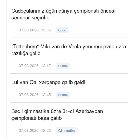
Cüdoçularımız üçün dünya çempionatı öncəsi
seminar keçirilib
07.08.2026, 13:36
Cüdo
"Tottenhem" Miki van de Venlə yeni müqavilə üzrə
razılığa gəlib
07.08.2026, 13:17
Futbol
Lui van Qal xərçəngə qalib gəldi
07.08.2026, 12:45
Futbol
Bədii gimnastika üzrə 31-ci Azərbaycan
çempionatı başa çatıb
07.08.2026, 12:23
Gimnastika