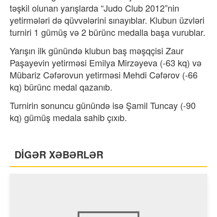
təşkil olunan yarışlarda “Judo Club 2012”nin
yetirmələri də qüvvələrini sınayıblar. Klubun üzvləri
turniri 1 gümüş və 2 bürünc medalla başa vurublar.
Yarışın ilk günündə klubun baş məşqçisi Zaur
Paşayevin yetirməsi Emilya Mirzəyeva (-63 kq) və
Mübariz Cəfərovun yetirməsi Mehdi Cəfərov (-66
kq) bürünc medal qazanıb.
Turnirin sonuncu günündə isə Şamil Tuncay (-90
kq) gümüş medala sahib çıxıb.
DİGƏR XƏBƏRLƏR