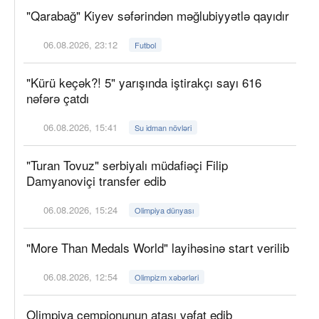
"Qarabağ" Kiyev səfərindən məğlubiyyətlə qayıdır
06.08.2026, 23:12
Futbol
"Kürü keçək?! 5" yarışında iştirakçı sayı 616
nəfərə çatdı
06.08.2026, 15:41
Su idman növləri
"Turan Tovuz" serbiyalı müdafiəçi Filip
Damyanoviçi transfer edib
06.08.2026, 15:24
Olimpiya dünyası
"More Than Medals World" layihəsinə start verilib
06.08.2026, 12:54
Olimpizm xəbərləri
Olimpiya çempionunun atası vəfat edib