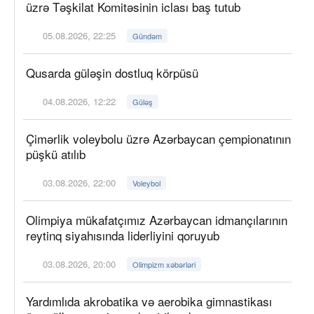
üzrə Təşkilat Komitəsinin iclası baş tutub
05.08.2026, 22:25
Gündəm
Qusarda güləşin dostluq körpüsü
04.08.2026, 12:22
Güləş
Çimərlik voleybolu üzrə Azərbaycan çempionatının
püşkü atılıb
03.08.2026, 22:00
Voleybol
Olimpiya mükafatçımız Azərbaycan idmançılarının
reytinq siyahısında liderliyini qoruyub
03.08.2026, 20:00
Olimpizm xəbərləri
Yardımlıda akrobatika və aerobika gimnastikası