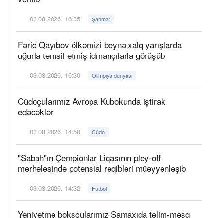
03.08.2026, 16:35
Şahmat
Fərid Qayıbov ölkəmizi beynəlxalq yarışlarda
uğurla təmsil etmiş idmançılarla görüşüb
03.08.2026, 16:30
Olimpiya dünyası
Cüdoçularımız Avropa Kubokunda iştirak
edəcəklər
03.08.2026, 14:50
Cüdo
"Sabah"ın Çempionlar Liqasının pley-off
mərhələsində potensial rəqibləri müəyyənləşib
03.08.2026, 14:32
Futbol
Yeniyetmə boksçularımız Şamaxıda təlim-məşq