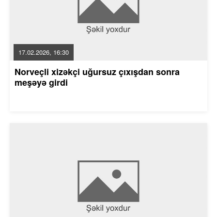
17.02.2026, 16:30
Norveçli xizəkçi uğursuz çıxışdan sonra
meşəyə girdi