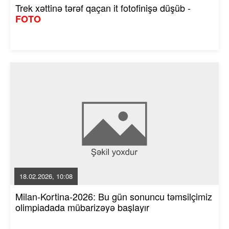
Trek xəttinə tərəf qaçan it fotofinişə düşüb -
FOTO
18.02.2026, 10:08
Milan-Kortina-2026: Bu gün sonuncu təmsilçimiz
olimpiadada mübarizəyə başlayır