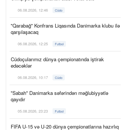
06.08.2026, 12:46
Cüdo
"Qarabağ" Konfrans Liqasında Danimarka klubu ilə
qarşılaşacaq
06.08.2026, 12:25
Futbol
Cüdoçularımız dünya çempionatında iştirak
edəcəklər
06.08.2026, 10:17
Cüdo
"Sabah" Danimarka səfərindən məğlubiyyətlə
qayıdır
05.08.2026, 23:23
Futbol
FIFA U-15 və U-20 dünya çempionatlarına hazırlıq