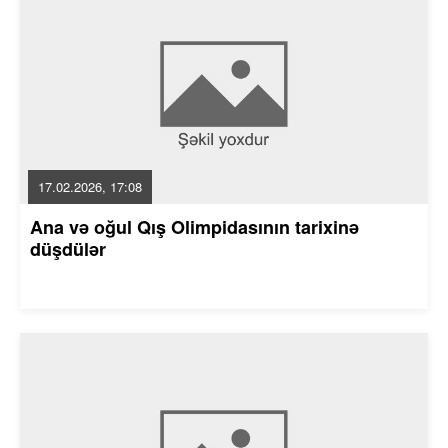
17.02.2026, 17:08
Ana və oğul Qış Olimpidasının tarixinə
düşdülər