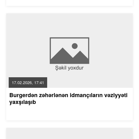
17.02.2026, 17:41
Burgerdən zəhərlənən idmançıların vəziyyəti
yaxşılaşıb