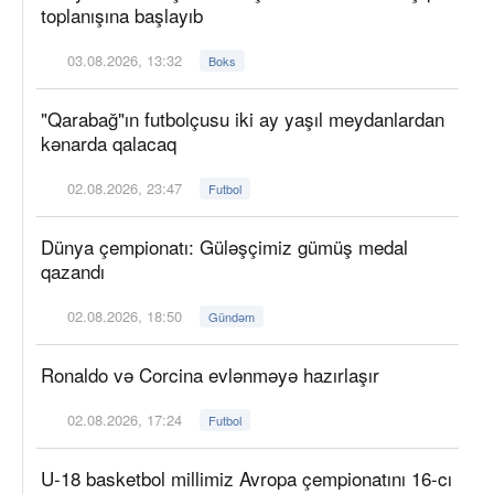
toplanışına başlayıb
03.08.2026, 13:32
Boks
"Qarabağ"ın futbolçusu iki ay yaşıl meydanlardan
kənarda qalacaq
02.08.2026, 23:47
Futbol
Dünya çempionatı: Güləşçimiz gümüş medal
qazandı
02.08.2026, 18:50
Gündəm
Ronaldo və Corcina evlənməyə hazırlaşır
02.08.2026, 17:24
Futbol
U-18 basketbol millimiz Avropa çempionatını 16-cı