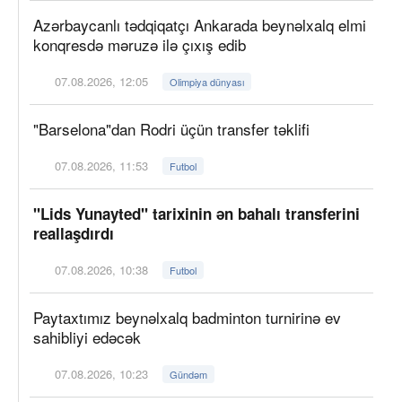
Azərbaycanlı tədqiqatçı Ankarada beynəlxalq elmi
konqresdə məruzə ilə çıxış edib
07.08.2026, 12:05
Olimpiya dünyası
"Barselona"dan Rodri üçün transfer təklifi
07.08.2026, 11:53
Futbol
"Lids Yunayted" tarixinin ən bahalı transferini
reallaşdırdı
07.08.2026, 10:38
Futbol
Paytaxtımız beynəlxalq badminton turnirinə ev
sahibliyi edəcək
07.08.2026, 10:23
Gündəm