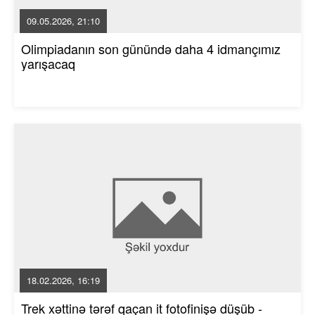
09.05.2026, 21:10
Olimpiadanın son günündə daha 4 idmançımız
yarışacaq
18.02.2026, 16:19
Trek xəttinə tərəf qaçan it fotofinişə düşüb -