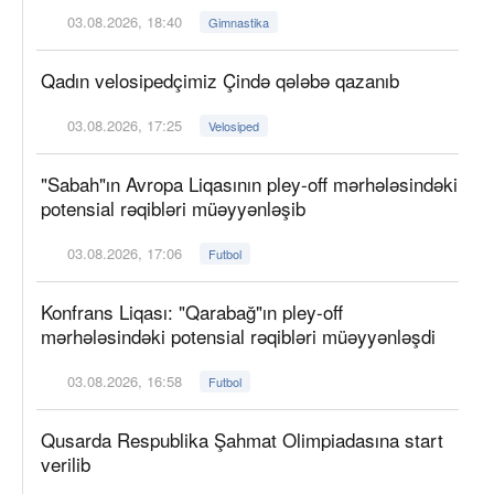
03.08.2026, 18:40
Gimnastika
Qadın velosipedçimiz Çində qələbə qazanıb
03.08.2026, 17:25
Velosiped
"Sabah"ın Avropa Liqasının pley-off mərhələsindəki
potensial rəqibləri müəyyənləşib
03.08.2026, 17:06
Futbol
Konfrans Liqası: "Qarabağ"ın pley-off
mərhələsindəki potensial rəqibləri müəyyənləşdi
03.08.2026, 16:58
Futbol
Qusarda Respublika Şahmat Olimpiadasına start
verilib