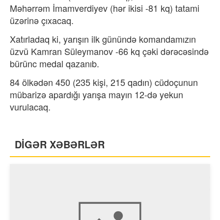
Məhərrəm İmamverdiyev (hər ikisi -81 kq) tatami
üzərinə çıxacaq.
Xatırladaq ki, yarışın ilk günündə komandamızın
üzvü Kamran Süleymanov -66 kq çəki dərəcəsində
bürünc medal qazanıb.
84 ölkədən 450 (235 kişi, 215 qadın) cüdoçunun
mübarizə apardığı yarışa mayın 12-də yekun
vurulacaq.
DİGƏR XƏBƏRLƏR