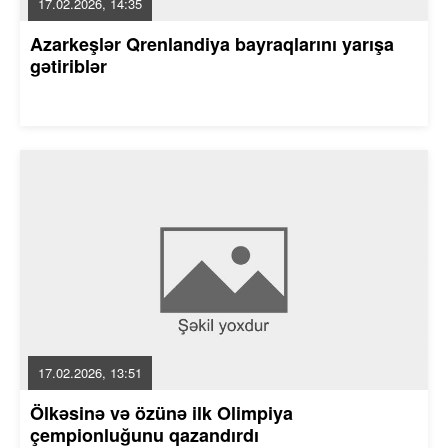
17.02.2026, 14:35
Azarkeşlər Qrenlandiya bayraqlarını yarışa
gətiriblər
17.02.2026, 13:51
Ölkəsinə və özünə ilk Olimpiya
çempionluğunu qazandırdı