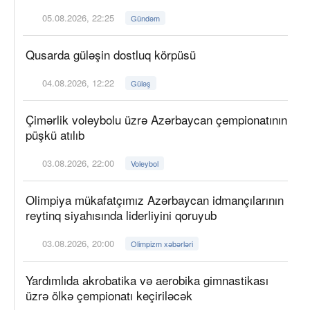
05.08.2026, 22:25
Gündəm
Qusarda güləşin dostluq körpüsü
04.08.2026, 12:22
Güləş
Çimərlik voleybolu üzrə Azərbaycan çempionatının
püşkü atılıb
03.08.2026, 22:00
Voleybol
Olimpiya mükafatçımız Azərbaycan idmançılarının
reytinq siyahısında liderliyini qoruyub
03.08.2026, 20:00
Olimpizm xəbərləri
Yardımlıda akrobatika və aerobika gimnastikası
üzrə ölkə çempionatı keçiriləcək