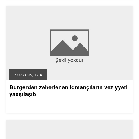
17.02.2026, 17:41
Burgerdən zəhərlənən idmançıların vəziyyəti
yaxşılaşıb