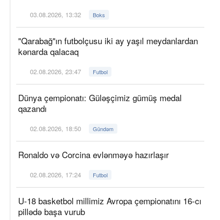
03.08.2026, 13:32
Boks
"Qarabağ"ın futbolçusu iki ay yaşıl meydanlardan
kənarda qalacaq
02.08.2026, 23:47
Futbol
Dünya çempionatı: Güləşçimiz gümüş medal
qazandı
02.08.2026, 18:50
Gündəm
Ronaldo və Corcina evlənməyə hazırlaşır
02.08.2026, 17:24
Futbol
U-18 basketbol millimiz Avropa çempionatını 16-cı
pillədə başa vurub