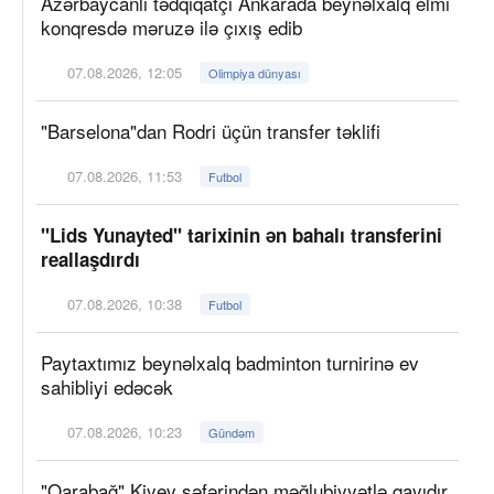
Azərbaycanlı tədqiqatçı Ankarada beynəlxalq elmi
konqresdə məruzə ilə çıxış edib
07.08.2026, 12:05
Olimpiya dünyası
"Barselona"dan Rodri üçün transfer təklifi
07.08.2026, 11:53
Futbol
"Lids Yunayted" tarixinin ən bahalı transferini
reallaşdırdı
07.08.2026, 10:38
Futbol
Paytaxtımız beynəlxalq badminton turnirinə ev
sahibliyi edəcək
07.08.2026, 10:23
Gündəm
"Qarabağ" Kiyev səfərindən məğlubiyyətlə qayıdır