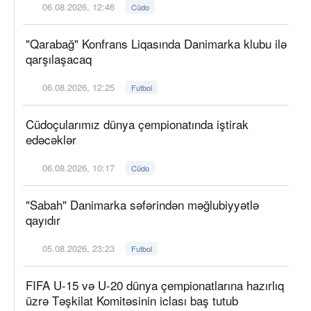
06.08.2026, 12:46
Cüdo
"Qarabağ" Konfrans Liqasında Danimarka klubu ilə
qarşılaşacaq
06.08.2026, 12:25
Futbol
Cüdoçularımız dünya çempionatında iştirak
edəcəklər
06.08.2026, 10:17
Cüdo
"Sabah" Danimarka səfərindən məğlubiyyətlə
qayıdır
05.08.2026, 23:23
Futbol
FIFA U-15 və U-20 dünya çempionatlarına hazırlıq
üzrə Təşkilat Komitəsinin iclası baş tutub