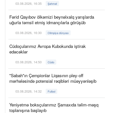
03.08.2026, 16:35
Şahmat
Fərid Qayıbov ölkəmizi beynəlxalq yarışlarda
uğurla təmsil etmiş idmançılarla görüşüb
03.08.2026, 16:30
Olimpiya dünyası
Cüdoçularımız Avropa Kubokunda iştirak
edəcəklər
03.08.2026, 14:50
Cüdo
"Sabah"ın Çempionlar Liqasının pley-off
mərhələsində potensial rəqibləri müəyyənləşib
03.08.2026, 14:32
Futbol
Yeniyetmə boksçularımız Şamaxıda təlim-məşq
toplanışına başlayıb