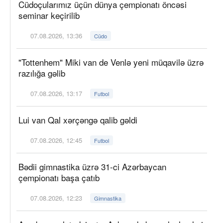
Cüdoçularımız üçün dünya çempionatı öncəsi
seminar keçirilib
07.08.2026, 13:36
Cüdo
"Tottenhem" Miki van de Venlə yeni müqavilə üzrə
razılığa gəlib
07.08.2026, 13:17
Futbol
Lui van Qal xərçəngə qalib gəldi
07.08.2026, 12:45
Futbol
Bədii gimnastika üzrə 31-ci Azərbaycan
çempionatı başa çatıb
07.08.2026, 12:23
Gimnastika