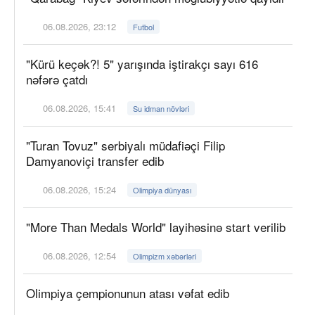
06.08.2026, 23:12
Futbol
"Kürü keçək?! 5" yarışında iştirakçı sayı 616
nəfərə çatdı
06.08.2026, 15:41
Su idman növləri
"Turan Tovuz" serbiyalı müdafiəçi Filip
Damyanoviçi transfer edib
06.08.2026, 15:24
Olimpiya dünyası
"More Than Medals World" layihəsinə start verilib
06.08.2026, 12:54
Olimpizm xəbərləri
Olimpiya çempionunun atası vəfat edib