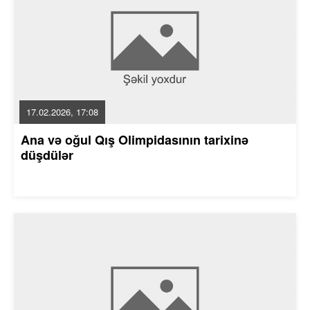
17.02.2026, 17:08
Ana və oğul Qış Olimpidasının tarixinə
düşdülər