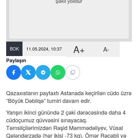
A+
A-
BOK
11.05.2024, 10:37
Paylaşın
Qazaxıstanın paytaxtı Astanada keçirilən cüdo üzrə
“Böyük Dəbilqə” turniri davam edir.
Yarışın ikinci günündə 2 çəki dərəcəsində daha 4
cüdoçumuz qüvvəsini sınayacaq.
Təmsilçilərimizdən Rəşid Məmmədəliyev, Vüsal
Qələndərzadə (hər ikisi -73 kq), Ömər Rəcəbli və