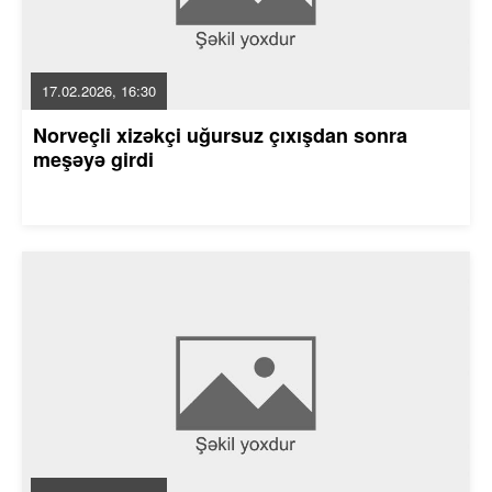
17.02.2026, 16:30
Norveçli xizəkçi uğursuz çıxışdan sonra
meşəyə girdi