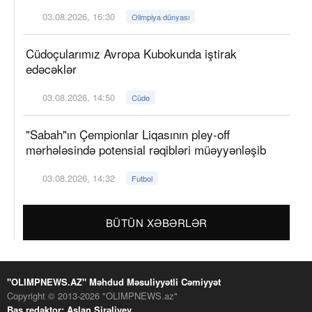
03.08.2026, 16:30
Olimpiya dünyası
Cüdoçularımız Avropa Kubokunda iştirak
edəcəklər
03.08.2026, 14:50
Cüdo
"Sabah"ın Çempionlar Liqasının pley-off
mərhələsində potensial rəqibləri müəyyənləşib
03.08.2026, 14:32
Futbol
BÜTÜN XƏBƏRLƏR
"OLIMPNEWS.AZ" Məhdud Məsuliyyətli Cəmiyyət
Copyright © 2013-2026 "OLIMPNEWS.az"
Baş redaktor: Aslan Şirəliyev