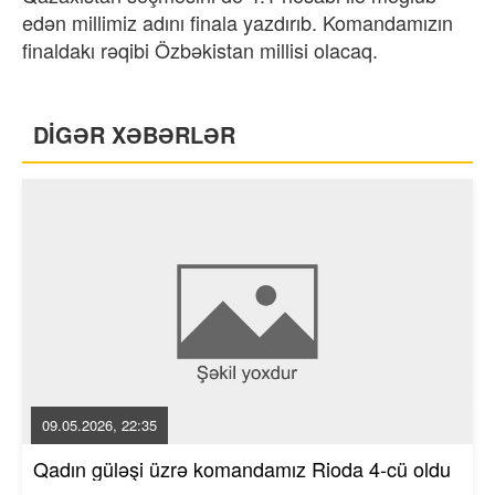
edən millimiz adını finala yazdırıb. Komandamızın
finaldakı rəqibi Özbəkistan millisi olacaq.
DİGƏR XƏBƏRLƏR
09.05.2026, 22:35
Qadın güləşi üzrə komandamız Rioda 4-cü oldu