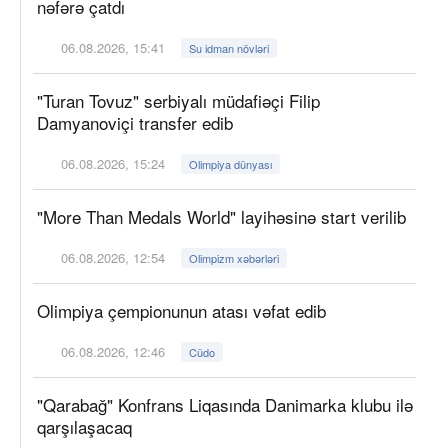
nəfərə çatdı
06.08.2026, 15:41
Su idman növləri
"Turan Tovuz" serbiyalı müdafiəçi Filip
Damyanoviçi transfer edib
06.08.2026, 15:24
Olimpiya dünyası
"More Than Medals World" layihəsinə start verilib
06.08.2026, 12:54
Olimpizm xəbərləri
Olimpiya çempionunun atası vəfat edib
06.08.2026, 12:46
Cüdo
"Qarabağ" Konfrans Liqasında Danimarka klubu ilə
qarşılaşacaq