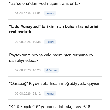
"Barselona"dan Rodri üçün transfer təklifi
07.08.2026, 11:53
Futbol
"Lids Yunayted" tarixinin ən bahalı transferini
reallaşdırdı
07.08.2026, 10:38
Futbol
Paytaxtımız beynəlxalq badminton turnirinə ev
sahibliyi edəcək
07.08.2026, 10:23
Gündəm
"Qarabağ" Kiyev səfərindən məğlubiyyətlə qayıdır
06.08.2026, 23:12
Futbol
"Kürü keçək?! 5" yarışında iştirakçı sayı 616