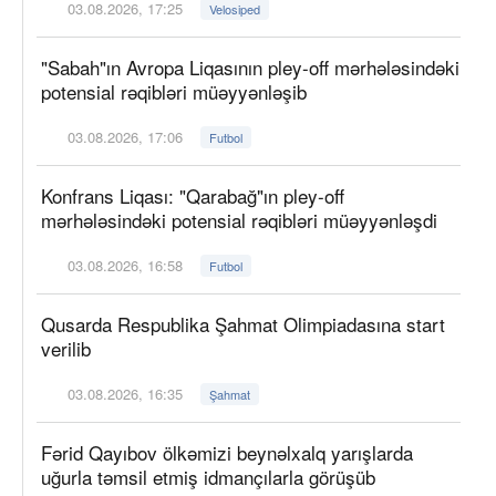
03.08.2026, 17:25
Velosiped
"Sabah"ın Avropa Liqasının pley-off mərhələsindəki
potensial rəqibləri müəyyənləşib
03.08.2026, 17:06
Futbol
Konfrans Liqası: "Qarabağ"ın pley-off
mərhələsindəki potensial rəqibləri müəyyənləşdi
03.08.2026, 16:58
Futbol
Qusarda Respublika Şahmat Olimpiadasına start
verilib
03.08.2026, 16:35
Şahmat
Fərid Qayıbov ölkəmizi beynəlxalq yarışlarda
uğurla təmsil etmiş idmançılarla görüşüb