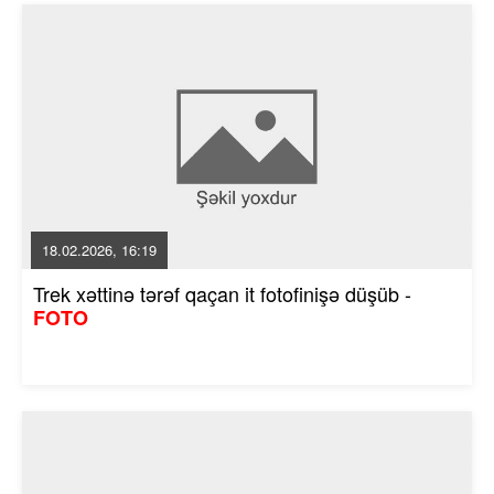
18.02.2026, 16:19
Trek xəttinə tərəf qaçan it fotofinişə düşüb -
FOTO