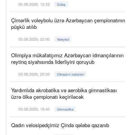
04.08.2026, 12:22
Güləş
Çimərlik voleybolu üzrə Azərbaycan çempionatının
püşkü atılıb
03.08.2026, 22:00
Voleybol
Olimpiya mükafatçımız Azərbaycan idmançılarının
reytinq siyahısında liderliyini qoruyub
03.08.2026, 20:00
Olimpizm xəbərləri
Yardımlıda akrobatika və aerobika gimnastikası
üzrə ölkə çempionatı keçiriləcək
03.08.2026, 18:40
Gimnastika
Qadın velosipedçimiz Çində qələbə qazanıb