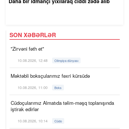
Daha bir idmançı yıxılaraq ciddi zədə alıb
SON XƏBƏRLƏR
"Zirvəni fəth et"
10.08.2026, 12:48
Olimpiya dünyası
Məktəbli boksçularımız fəxri kürsüdə
10.08.2026, 11:00
Boks
Cüdoçularımız Almatıda təlim-məşq toplanışında
iştirak edirlər
10.08.2026, 10:14
Cüdo