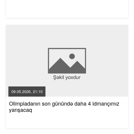
09.05.2026, 21:10
Olimpiadanın son günündə daha 4 idmançımız
yarışacaq