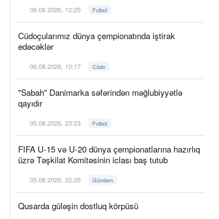
06.08.2026, 12:25
Futbol
Cüdoçularımız dünya çempionatında iştirak
edəcəklər
06.08.2026, 10:17
Cüdo
"Sabah" Danimarka səfərindən məğlubiyyətlə
qayıdır
05.08.2026, 23:23
Futbol
FIFA U-15 və U-20 dünya çempionatlarına hazırlıq
üzrə Təşkilat Komitəsinin iclası baş tutub
05.08.2026, 22:25
Gündəm
Qusarda güləşin dostluq körpüsü