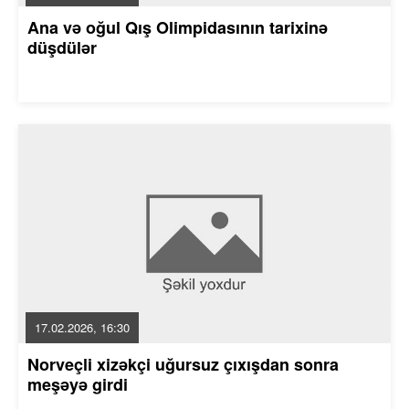
Ana və oğul Qış Olimpidasının tarixinə
düşdülər
17.02.2026, 16:30
Norveçli xizəkçi uğursuz çıxışdan sonra
meşəyə girdi