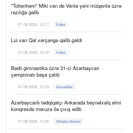
"Tottenhem" Miki van de Venlə yeni müqavilə üzrə
razılığa gəlib
07.08.2026, 13:17
Futbol
Lui van Qal xərçəngə qalib gəldi
07.08.2026, 12:45
Futbol
Bədii gimnastika üzrə 31-ci Azərbaycan
çempionatı başa çatıb
07.08.2026, 12:23
Gimnastika
Azərbaycanlı tədqiqatçı Ankarada beynəlxalq elmi
konqresdə məruzə ilə çıxış edib
07.08.2026, 12:05
Olimpiya dünyası