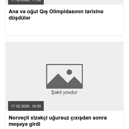
Ana və oğul Qış Olimpidasının tarixinə
düşdülər
17.02.2026, 16:30
Norveçli xizəkçi uğursuz çıxışdan sonra
meşəyə girdi