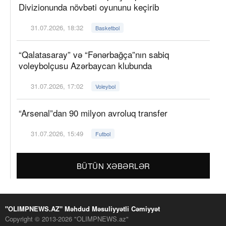
Divizionunda növbəti oyununu keçirib
31.07.2026, 18:32
Basketbol
“Qalatasaray” və “Fənərbağça”nın sabiq
voleybolçusu Azərbaycan klubunda
31.07.2026, 17:02
Voleybol
“Arsenal”dan 90 milyon avroluq transfer
31.07.2026, 15:49
Futbol
BÜTÜN XƏBƏRLƏR
"OLIMPNEWS.AZ" Məhdud Məsuliyyətli Cəmiyyət
Copyright © 2013-2026 "OLIMPNEWS.az"