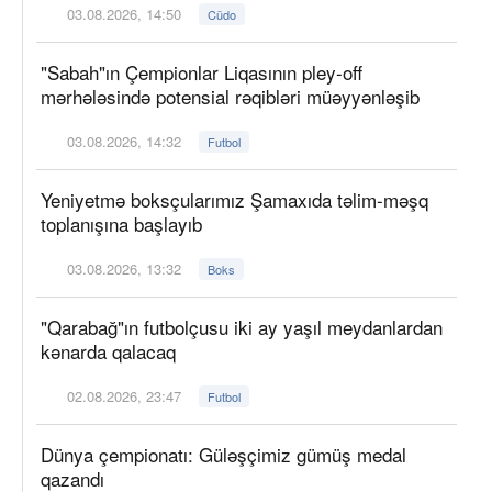
03.08.2026, 14:50
Cüdo
"Sabah"ın Çempionlar Liqasının pley-off
mərhələsində potensial rəqibləri müəyyənləşib
03.08.2026, 14:32
Futbol
Yeniyetmə boksçularımız Şamaxıda təlim-məşq
toplanışına başlayıb
03.08.2026, 13:32
Boks
"Qarabağ"ın futbolçusu iki ay yaşıl meydanlardan
kənarda qalacaq
02.08.2026, 23:47
Futbol
Dünya çempionatı: Güləşçimiz gümüş medal
qazandı