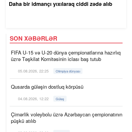
Daha bir idmançı yıxılaraq ciddi zədə alıb
SON XƏBƏRLƏR
FIFA U-15 və U-20 dünya çempionatlarına hazırlıq
üzrə Təşkilat Komitəsinin iclası baş tutub
05.08.2026, 22:25
Olimpiya dünyası
Qusarda güləşin dostluq körpüsü
04.08.2026, 12:22
Güləş
Çimərlik voleybolu üzrə Azərbaycan çempionatının
püşkü atılıb