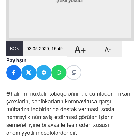
A+
A-
BOK
03.05.2020, 15:49
Paylaşın
Əhalinin müxtəlif təbəqələrinin, o cümlədən imkanlı
şəxslərin, sahibkarların koronavirusa qarşı
mübarizə tədbirlərinə dəstək verməsi, sosial
həmrəylik nümayiş etdirməsi görülən işlərin
səmərəliliyinə bilavasitə təsir edən xüsusi
əhəmiyyətli məsələlərdəndir.