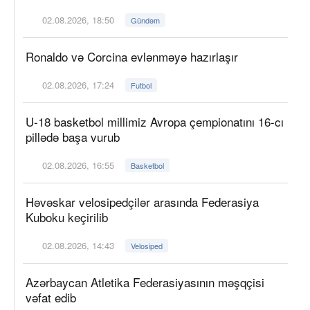
02.08.2026, 18:50
Gündəm
Ronaldo və Corcina evlənməyə hazırlaşır
02.08.2026, 17:24
Futbol
U-18 basketbol millimiz Avropa çempionatını 16-cı
pillədə başa vurub
02.08.2026, 16:55
Basketbol
Həvəskar velosipedçilər arasında Federasiya
Kuboku keçirilib
02.08.2026, 14:43
Velosiped
Azərbaycan Atletika Federasiyasının məşqçisi
vəfat edib