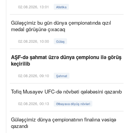
02.08.2026, 13:01
Atletika
Güləşçimiz bu gün dünya çempionatında qızıl
medal görüşünə çıxacaq
02.08.2026, 10:00
Güləş
AŞF-də şahmat üzrə dünya çempionu ilə görüş
keçirilib
02.08.2026, 09:10
Şahmat
Tofiq Musayev UFC-də növbəti qələbəsini qazanıb
02.08.2026, 00:13
Əlbəyaxa döyüş növləri
Güləşçimiz dünya çempionatının finalına vəsiqə
qazandı