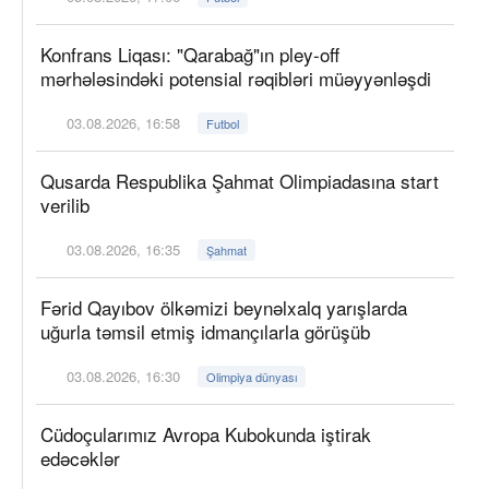
Konfrans Liqası: "Qarabağ"ın pley-off
mərhələsindəki potensial rəqibləri müəyyənləşdi
03.08.2026, 16:58
Futbol
Qusarda Respublika Şahmat Olimpiadasına start
verilib
03.08.2026, 16:35
Şahmat
Fərid Qayıbov ölkəmizi beynəlxalq yarışlarda
uğurla təmsil etmiş idmançılarla görüşüb
03.08.2026, 16:30
Olimpiya dünyası
Cüdoçularımız Avropa Kubokunda iştirak
edəcəklər