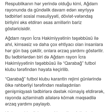
Respublikanın hər yerində olduğu kimi, Ağdam
rayonunda da gündəlik davam edən xeyriyyə
tədbirləri sosial məsuliyyəti, dövlət-vətəndaş
birliyini əks etdirən əsas amillərin bariz
göstəricisidir.
Ağdam rayon İcra Hakimiyyətinin təşəbbüsü ilə
ahıl, kimsəsiz və daha çox ehtiyacı olan insanlara
hər gün baş çəkilir, onlara ərzaq yardımı göstərilir.
Bu tədbirlərdən biri də Ağdam rayon İcra
Hakimiyyətinin təşəbbüsü ilə “Qarabağ” futbol
klubu tərəfindən həyata keçirilib.
“Qarabağ” futbol klubu karantin rejimi günlərində
ölkə rəhbərliyi tərəfindən reallaşdırılan
genişmiqyaslı tədbirlərə dəstək nümayiş etdirərək,
rayonda aztəminatlı ailələrə kömək məqsədilə
ərzaq yardımı paylayıb.