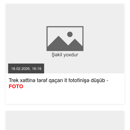
18.02.2026, 16:19
Trek xəttinə tərəf qaçan it fotofinişə düşüb -
FOTO