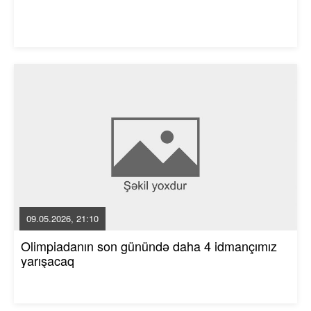
09.05.2026, 21:10
Olimpiadanın son günündə daha 4 idmançımız
yarışacaq