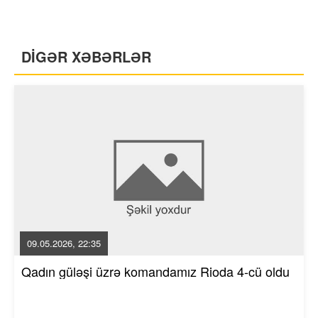
DİGƏR XƏBƏRLƏR
09.05.2026, 22:35
Qadın güləşi üzrə komandamız Rioda 4-cü oldu