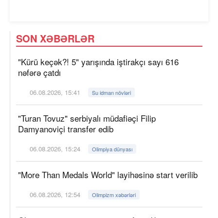
SON XƏBƏRLƏR
"Kürü keçək?! 5" yarışında iştirakçı sayı 616
nəfərə çatdı
06.08.2026, 15:41
Su idman növləri
"Turan Tovuz" serbiyalı müdafiəçi Filip
Damyanoviçi transfer edib
06.08.2026, 15:24
Olimpiya dünyası
"More Than Medals World" layihəsinə start verilib
06.08.2026, 12:54
Olimpizm xəbərləri