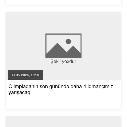
09.05.2026, 21:10
Olimpiadanın son günündə daha 4 idmançımız
yarışacaq