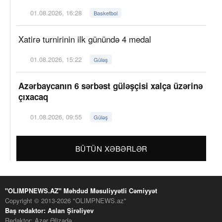
01.08.2026, 16:28
Basketbol
Xatirə turnirinin ilk günündə 4 medal
01.08.2026, 15:22
Güləş
Azərbaycanın 6 sərbəst güləşçisi xalça üzərinə
çıxacaq
01.08.2026, 09:55
Güləş
BÜTÜN XƏBƏRLƏR
"OLIMPNEWS.AZ" Məhdud Məsuliyyətli Cəmiyyət
Copyright © 2013-2026 "OLIMPNEWS.az"
Baş redaktor: Aslan Şirəliyev
Redaktor: Azər Əlizadə