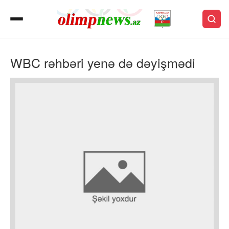
WBC rəhbəri yenə də dəyişmədi