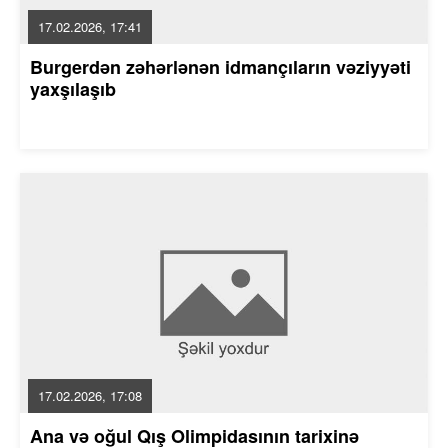
17.02.2026, 17:41
Burgerdən zəhərlənən idmançıların vəziyyəti
yaxşılaşıb
17.02.2026, 17:08
Ana və oğul Qış Olimpidasının tarixinə