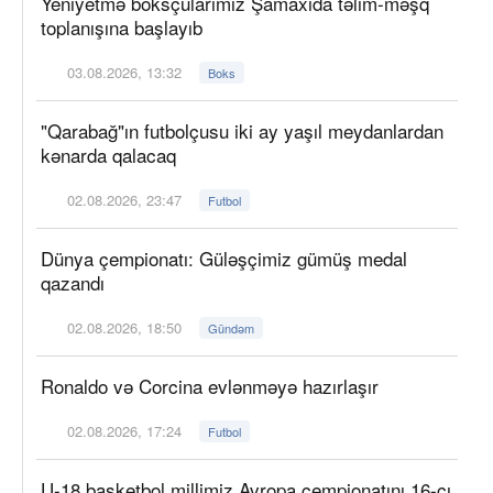
Yeniyetmə boksçularımız Şamaxıda təlim-məşq
toplanışına başlayıb
03.08.2026, 13:32
Boks
"Qarabağ"ın futbolçusu iki ay yaşıl meydanlardan
kənarda qalacaq
02.08.2026, 23:47
Futbol
Dünya çempionatı: Güləşçimiz gümüş medal
qazandı
02.08.2026, 18:50
Gündəm
Ronaldo və Corcina evlənməyə hazırlaşır
02.08.2026, 17:24
Futbol
U-18 basketbol millimiz Avropa çempionatını 16-cı