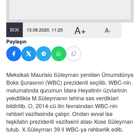
A+
A-
BOK
13.08.2020, 11:25
Paylaşın
Meksikalı Maurisio Süleyman yenidən Ümumdünya
Boks Şurasının (WBC) prezidenti seçilib. WBC-nin
məlumatında qurumun İdarə Heyətinin üzvlərinin
yekdilliklə M.Süleymanın lehinə səs verdikləri
bildirilib. O, 2014-cü ilin fevralından WBC-nin
rəhbəri vəzifəsində çalışır. Ondan əvvəl isə
təşkilatın prezidenti vəzifəsini atası Xose Süleyman
tutub. X.Süleyman 39 il WBC-yə rəhbərlik edib.