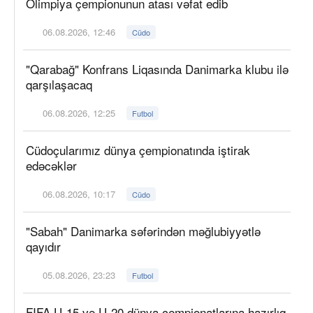
Olimpiya çempionunun atası vəfat edib
06.08.2026, 12:46
Cüdo
"Qarabağ" Konfrans Liqasında Danimarka klubu ilə
qarşılaşacaq
06.08.2026, 12:25
Futbol
Cüdoçularımız dünya çempionatında iştirak
edəcəklər
06.08.2026, 10:17
Cüdo
"Sabah" Danimarka səfərindən məğlubiyyətlə
qayıdır
05.08.2026, 23:23
Futbol
FIFA U-15 və U-20 dünya çempionatlarına hazırlıq