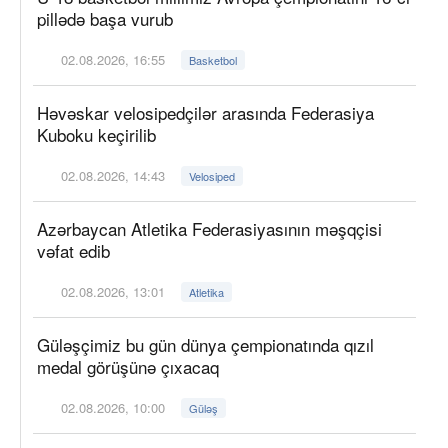
pillədə başa vurub
02.08.2026, 16:55
Basketbol
Həvəskar velosipedçilər arasında Federasiya
Kuboku keçirilib
02.08.2026, 14:43
Velosiped
Azərbaycan Atletika Federasiyasının məşqçisi
vəfat edib
02.08.2026, 13:01
Atletika
Güləşçimiz bu gün dünya çempionatında qızıl
medal görüşünə çıxacaq
02.08.2026, 10:00
Güləş