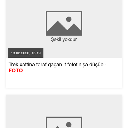
18.02.2026, 16:19
Trek xəttinə tərəf qaçan it fotofinişə düşüb -
FOTO