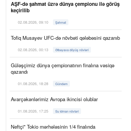
AŞF-də şahmat üzrə dünya çempionu ilə görüş
keçirilib
02.08.2026, 09:10
Şahmat
Tofiq Musayev UFC-də növbəti qələbəsini qazanıb
02.08.2026, 00:13
Əlbəyaxa döyüş növləri
Güləşçimiz dünya çempionatının finalına vəsiqə
qazandı
01.08.2026, 18:28
Gündəm
Avarçəkənlərimiz Avropa ikincisi olublar
01.08.2026, 17:25
Su idman növləri
Neftçi" Tokio mərhələsinin 1/4 finalında