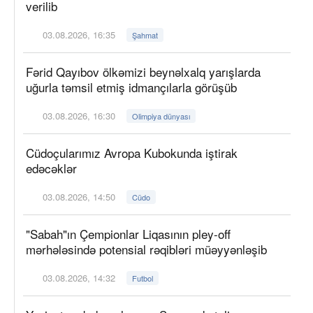
verilib
03.08.2026, 16:35
Şahmat
Fərid Qayıbov ölkəmizi beynəlxalq yarışlarda
uğurla təmsil etmiş idmançılarla görüşüb
03.08.2026, 16:30
Olimpiya dünyası
Cüdoçularımız Avropa Kubokunda iştirak
edəcəklər
03.08.2026, 14:50
Cüdo
"Sabah"ın Çempionlar Liqasının pley-off
mərhələsində potensial rəqibləri müəyyənləşib
03.08.2026, 14:32
Futbol