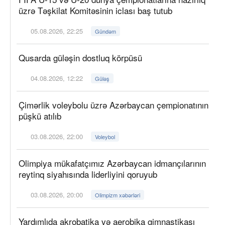
üzrə Təşkilat Komitəsinin iclası baş tutub
05.08.2026, 22:25
Gündəm
Qusarda güləşin dostluq körpüsü
04.08.2026, 12:22
Güləş
Çimərlik voleybolu üzrə Azərbaycan çempionatının
püşkü atılıb
03.08.2026, 22:00
Voleybol
Olimpiya mükafatçımız Azərbaycan idmançılarının
reytinq siyahısında liderliyini qoruyub
03.08.2026, 20:00
Olimpizm xəbərləri
Yardımlıda akrobatika və aerobika gimnastikası