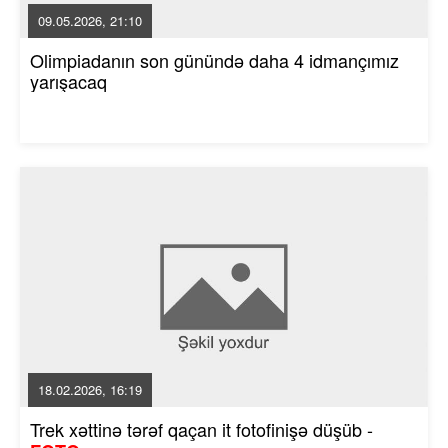
09.05.2026, 21:10
Olimpiadanın son günündə daha 4 idmançımız
yarışacaq
18.02.2026, 16:19
Trek xəttinə tərəf qaçan it fotofinişə düşüb -