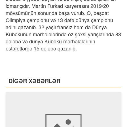
idmançıdır. Martin Furkad karyerasını 2019/20
mövsümünün sonunda başa vurub. O, beşqat
Olimpiya çempionu və 13 dəfə dünya çempionu
adını qazanıb. 32 yaşlı fransız həm də Dünya
Kubokunun mərhələlərində öz şəxsi yarışlarında 83
qələbə və dünya Kuboku mərhələlərinin
estafetlərdə 15 qələbə qazanıb.
DİGƏR XƏBƏRLƏR