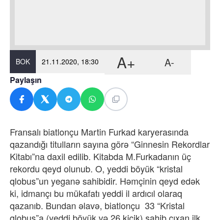
A+
A-
BOK
21.11.2020, 18:30
Paylaşın
Fransalı biatlonçu Martin Furkad karyerasında
qazandığı titulların sayına görə “Ginnesin Rekordlar
Kitabı”na daxil edilib. Kitabda M.Furkadanın üç
rekordu qeyd olunub. O, yeddi böyük “kristal
qlobus”un yeganə sahibidir. Həmçinin qeyd edək
ki, idmançı bu mükafatı yeddi il ardıcıl olaraq
qazanıb. Bundan əlavə, biatlonçu 33 “Kristal
qlobus”a (yeddi böyük və 26 kiçik) sahib çıxan ilk