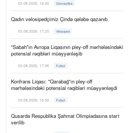
03.08.2026, 18:40
Gimnastika
Qadın velosipedçimiz Çində qələbə qazanıb
03.08.2026, 17:25
Velosiped
"Sabah"ın Avropa Liqasının pley-off mərhələsindəki
potensial rəqibləri müəyyənləşib
03.08.2026, 17:06
Futbol
Konfrans Liqası: "Qarabağ"ın pley-off
mərhələsindəki potensial rəqibləri müəyyənləşdi
03.08.2026, 16:58
Futbol
Qusarda Respublika Şahmat Olimpiadasına start
verilib