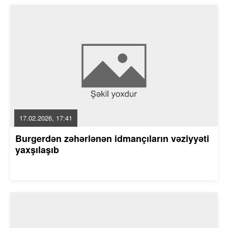
17.02.2026, 17:41
Burgerdən zəhərlənən idmançıların vəziyyəti
yaxşılaşıb