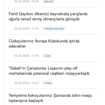
03.08.2026, 16:35
Şahmat
Fərid Qayıbov ölkəmizi beynəlxalq yarışlarda
uğurla təmsil etmiş idmançılarla görüşüb
03.08.2026, 16:30
Olimpiya dünyası
Cüdoçularımız Avropa Kubokunda iştirak
edəcəklər
03.08.2026, 14:50
Cüdo
"Sabah"ın Çempionlar Liqasının pley-off
mərhələsində potensial rəqibləri müəyyənləşib
03.08.2026, 14:32
Futbol
Yeniyetmə boksçularımız Şamaxıda təlim-məşq
toplanışına başlayıb