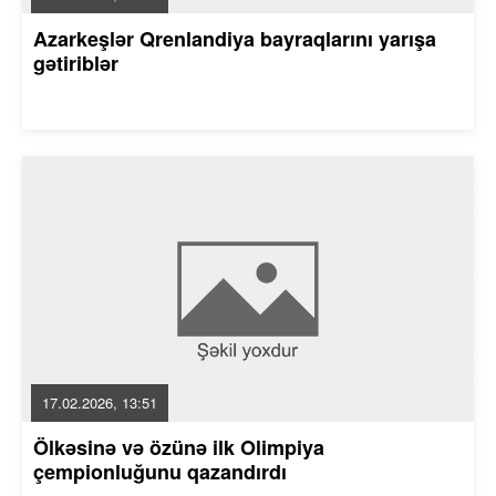
Azarkeşlər Qrenlandiya bayraqlarını yarışa
gətiriblər
17.02.2026, 13:51
Ölkəsinə və özünə ilk Olimpiya
çempionluğunu qazandırdı