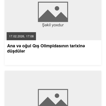
17.02.2026, 17:08
Ana və oğul Qış Olimpidasının tarixinə
düşdülər