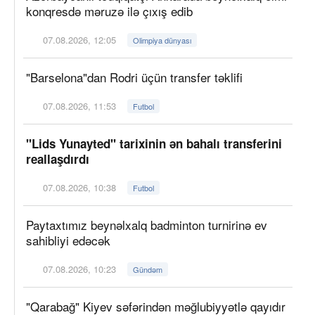
konqresdə məruzə ilə çıxış edib
07.08.2026, 12:05
Olimpiya dünyası
"Barselona"dan Rodri üçün transfer təklifi
07.08.2026, 11:53
Futbol
"Lids Yunayted" tarixinin ən bahalı transferini
reallaşdırdı
07.08.2026, 10:38
Futbol
Paytaxtımız beynəlxalq badminton turnirinə ev
sahibliyi edəcək
07.08.2026, 10:23
Gündəm
"Qarabağ" Kiyev səfərindən məğlubiyyətlə qayıdır