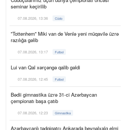
seminar keçirilib
07.08.2026, 13:36
Cüdo
"Tottenhem" Miki van de Venlə yeni müqavilə üzrə
razılığa gəlib
07.08.2026, 13:17
Futbol
Lui van Qal xərçəngə qalib gəldi
07.08.2026, 12:45
Futbol
Bədii gimnastika üzrə 31-ci Azərbaycan
çempionatı başa çatıb
07.08.2026, 12:23
Gimnastika
Azərbaycanlı tədqiqatçı Ankarada beynəlxalq elmi