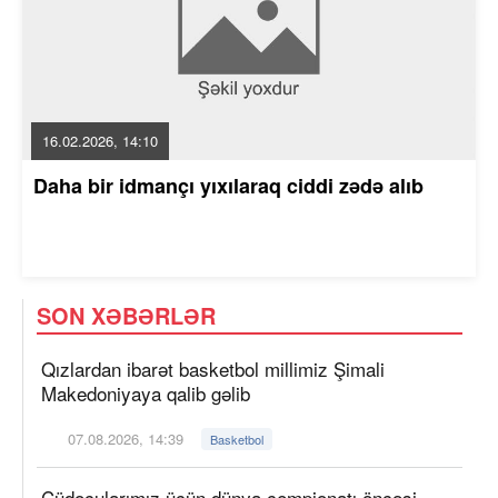
16.02.2026, 14:10
Daha bir idmançı yıxılaraq ciddi zədə alıb
SON XƏBƏRLƏR
Qızlardan ibarət basketbol millimiz Şimali
Makedoniyaya qalib gəlib
07.08.2026, 14:39
Basketbol
Cüdoçularımız üçün dünya çempionatı öncəsi