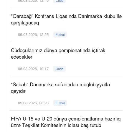
06.08.2026, 12:46
Cüdo
"Qarabağ" Konfrans Liqasında Danimarka klubu ilə
qarşılaşacaq
06.08.2026, 12:25
Futbol
Cüdoçularımız dünya çempionatında iştirak
edəcəklər
06.08.2026, 10:17
Cüdo
"Sabah" Danimarka səfərindən məğlubiyyətlə
qayıdır
05.08.2026, 23:23
Futbol
FIFA U-15 və U-20 dünya çempionatlarına hazırlıq
üzrə Təşkilat Komitəsinin iclası baş tutub