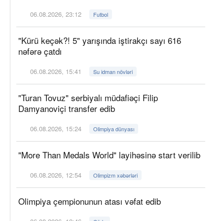
06.08.2026, 23:12
Futbol
"Kürü keçək?! 5" yarışında iştirakçı sayı 616
nəfərə çatdı
06.08.2026, 15:41
Su idman növləri
"Turan Tovuz" serbiyalı müdafiəçi Filip
Damyanoviçi transfer edib
06.08.2026, 15:24
Olimpiya dünyası
"More Than Medals World" layihəsinə start verilib
06.08.2026, 12:54
Olimpizm xəbərləri
Olimpiya çempionunun atası vəfat edib