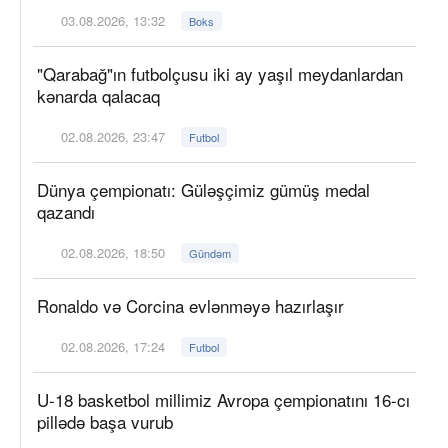
03.08.2026, 13:32
Boks
"Qarabağ"ın futbolçusu iki ay yaşıl meydanlardan
kənarda qalacaq
02.08.2026, 23:47
Futbol
Dünya çempionatı: Güləşçimiz gümüş medal
qazandı
02.08.2026, 18:50
Gündəm
Ronaldo və Corcina evlənməyə hazırlaşır
02.08.2026, 17:24
Futbol
U-18 basketbol millimiz Avropa çempionatını 16-cı
pillədə başa vurub