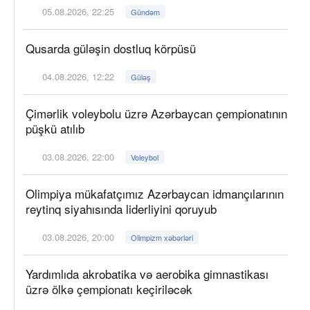
05.08.2026, 22:25
Gündəm
Qusarda güləşin dostluq körpüsü
04.08.2026, 12:22
Güləş
Çimərlik voleybolu üzrə Azərbaycan çempionatının
püşkü atılıb
03.08.2026, 22:00
Voleybol
Olimpiya mükafatçımız Azərbaycan idmançılarının
reytinq siyahısında liderliyini qoruyub
03.08.2026, 20:00
Olimpizm xəbərləri
Yardımlıda akrobatika və aerobika gimnastikası
üzrə ölkə çempionatı keçiriləcək