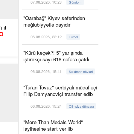
07.08.2026, 10:23
Gündəm
"Qarabağ" Kiyev səfərindən
məğlubiyyətlə qayıdır
 it
O
06.08.2026, 23:12
Futbol
"Kürü keçək?! 5" yarışında
iştirakçı sayı 616 nəfərə çatdı
06.08.2026, 15:41
Su idman növləri
"Turan Tovuz" serbiyalı müdafiəçi
Filip Damyanoviçi transfer edib
06.08.2026, 15:24
Olimpiya dünyası
"More Than Medals World"
layihəsinə start verilib