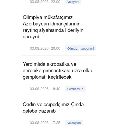
03.08.2026, 22:00
Voleybol
Olimpiya mükafatçımız
Azərbaycan idmançılarının
reytinq siyahısında liderliyini
qoruyub
03.08.2026, 20:00
Olimpizm xəbərləri
Yardımlıda akrobatika və
aerobika gimnastikası üzrə ölkə
çempionatı keçiriləcək
03.08.2026, 18:40
Gimnastika
Qadın velosipedçimiz Çində
qələbə qazanıb
03.08.2026, 17:25
Velosiped