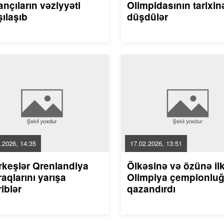
nçıların vəziyyəti
Olimpidasının tarixin
ılaşıb
düşdülər
.2026, 14:35
17.02.2026, 13:51
rkeşlər Qrenlandiya
Ölkəsinə və özünə il
aqlarını yarışa
Olimpiya çempionlu
riblər
qazandırdı