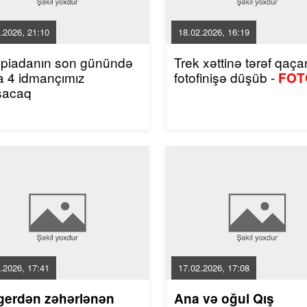
.2026, 21:10
18.02.2026, 16:19
mpiadanın son günündə
Trek xəttinə tərəf qaçan
a 4 idmançımız
fotofinişə düşüb -
FOT
şacaq
.2026, 17:41
17.02.2026, 17:08
gerdən zəhərlənən
Ana və oğul Qış