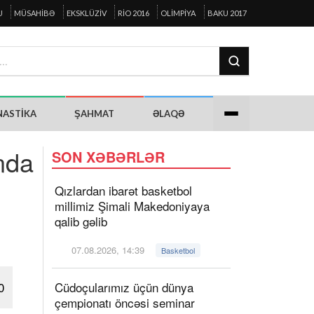
U
MÜSAHIBƏ
EKSKLÜZIV
RIO 2016
OLIMPIYA
BAKU 2017
NASTIKA
ŞAHMAT
ƏLAQƏ
nda
SON XƏBƏRLƏR
Qızlardan ibarət basketbol
millimiz Şimali Makedoniyaya
qalib gəlib
07.08.2026, 14:39
Basketbol
0
Cüdoçularımız üçün dünya
çempionatı öncəsi seminar