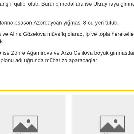
rışın qalibi olub. Bürünc medallara isə Ukraynaya gimna
lərinə əsasən Azərbaycan yığması 3-cü yeri tutub.
ə Alina Gözəlova müvafiq olaraq, ip və topla hərəkətl
k.
 isə Zöhrə Ağamirova və Arzu Cəlilova böyük gimnastla
mpionu adı uğrunda mübarizə aparacaqlar.