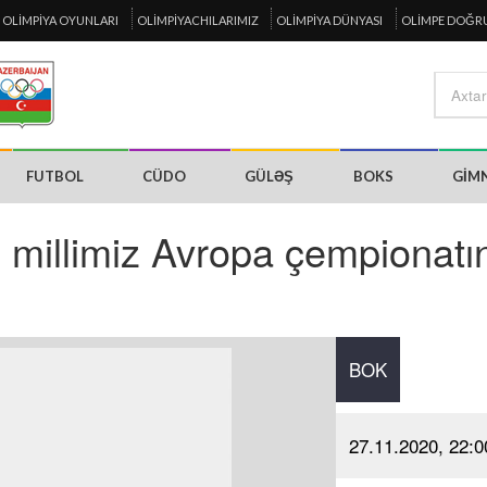
OLIMPIYA OYUNLARI
OLIMPIYACHILARIMIZ
OLIMPIYA DÜNYASI
OLIMPE DOĞR
FUTBOL
CÜDO
GÜLƏŞ
BOKS
GIM
ə millimiz Avropa çempionatı
BOK
27.11.2020, 22:0