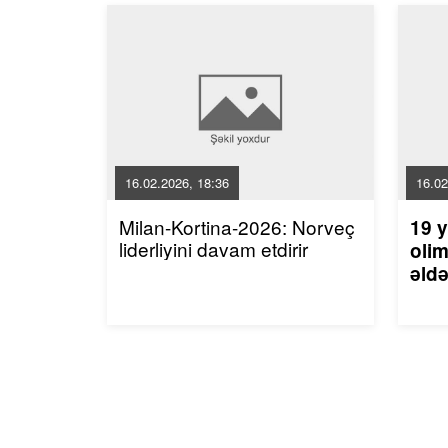
16.02.2026, 18:36
16.02
Milan-Kortina-2026: Norveç
19 y
liderliyini davam etdirir
olim
əldə