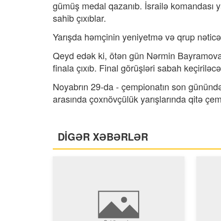
gümüş medal qazanıb. İsrailə komandası ya
sahib çıxıblar.
Yarışda həmçinin yeniyetmə və qrup nəticə
Qeyd edək ki, ötən gün Nərmin Bayramova v
finala çıxıb. Final görüşləri sabah keçiriləcə
Noyabrın 29-da - çempionatın son günündə
arasında çoxnövçülük yarışlarında qitə çe
DİGƏR XƏBƏRLƏR