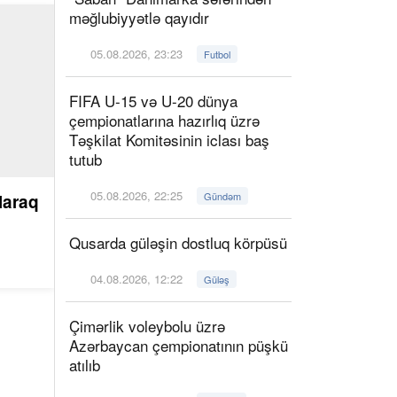
məğlubiyyətlə qayıdır
05.08.2026, 23:23
Futbol
FIFA U-15 və U-20 dünya
çempionatlarına hazırlıq üzrə
Təşkilat Komitəsinin iclası baş
tutub
05.08.2026, 22:25
Gündəm
laraq
Qusarda güləşin dostluq körpüsü
04.08.2026, 12:22
Güləş
Çimərlik voleybolu üzrə
Azərbaycan çempionatının püşkü
atılıb