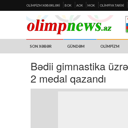
OLIMPIZM XƏBƏRLƏRI
BOK
AOK
MOK
OLIMPIYA TARIXI
SON XƏBƏR
GÜNDƏM
OLIMPIZM
Bədii gimnastika üzr
2 medal qazandı