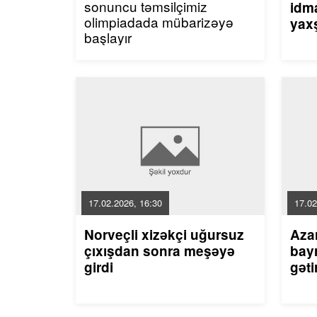
sonuncu təmsilçimiz
idma
olimpiadada mübarizəyə
yaxş
başlayır
17.02.2026, 16:30
17.02
Norveçli xizəkçi uğursuz
Aza
çıxışdan sonra meşəyə
bayr
girdi
gəti