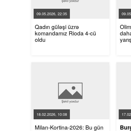
09.05.2026, 22:35
09.05
Qadın güləşi üzrə
Oli
komandamız Rioda 4-cü
dah
oldu
yarı
18.02.2026, 10:08
17.02
Milan-Kortina-2026: Bu gün
Bur