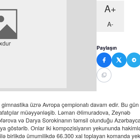
A+
A-
Paylaşın
i gimnastika üzrə Avropa çempionatı davam edir. Bu gün 
afatçılar müəyyənləşib. Ləman Əlimuradova, Zeynəb
ərova və Darya Sorokinanın təmsil olunduğu Azərbayc
siya göstərib. Onlar iki kompozisiyanın yekununda hakiml
) ilə birlikdə ümumilikdə 66.300 xal toplayan komanda y