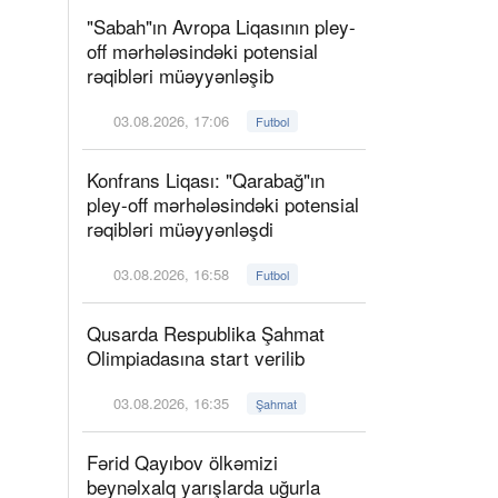
"Sabah"ın Avropa Liqasının pley-
off mərhələsindəki potensial
rəqibləri müəyyənləşib
03.08.2026, 17:06
Futbol
Konfrans Liqası: "Qarabağ"ın
pley-off mərhələsindəki potensial
rəqibləri müəyyənləşdi
03.08.2026, 16:58
Futbol
Qusarda Respublika Şahmat
Olimpiadasına start verilib
03.08.2026, 16:35
Şahmat
Fərid Qayıbov ölkəmizi
beynəlxalq yarışlarda uğurla