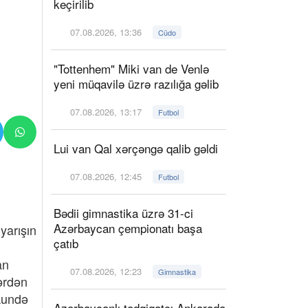
keçirilib
07.08.2026, 13:36
Cüdo
"Tottenhem" Miki van de Venlə
yeni müqavilə üzrə razılığa gəlib
07.08.2026, 13:17
Futbol
Lui van Qal xərçəngə qalib gəldi
07.08.2026, 12:45
Futbol
Bədii gimnastika üzrə 31-ci
Azərbaycan çempionatı başa
yarışın
çatıb
an
07.08.2026, 12:23
Gimnastika
ərdən
ekundə
Azərbaycanlı tədqiqatçı Ankarada