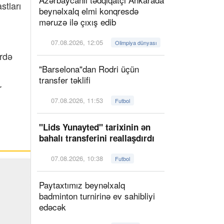
stları
beynəlxalq elmi konqresdə
məruzə ilə çıxış edib
07.08.2026, 12:05
Olimpiya dünyası
ərdə
"Barselona"dan Rodri üçün
transfer təklifi
r
07.08.2026, 11:53
Futbol
"Lids Yunayted" tarixinin ən
bahalı transferini reallaşdırdı
07.08.2026, 10:38
Futbol
Paytaxtımız beynəlxalq
badminton turnirinə ev sahibliyi
edəcək