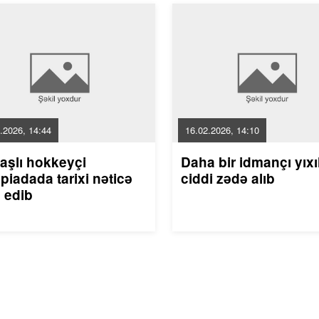
.2026, 14:44
16.02.2026, 14:10
aşlı hokkeyçi
Daha bir idmançı yıxı
piadada tarixi nəticə
ciddi zədə alıb
 edib