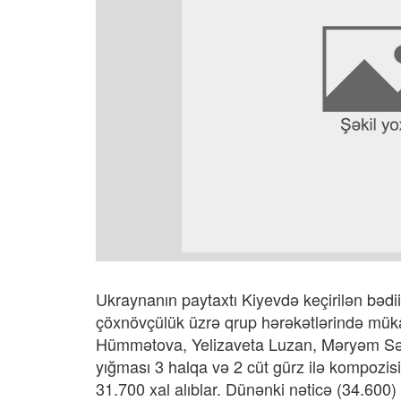
Ukraynanın paytaxtı Kiyevdə keçirilən bədi
çöxnövçülük üzrə qrup hərəkətlərində mük
Hümmətova, Yelizaveta Luzan, Məryəm Səf
yığması 3 halqa və 2 cüt gürz ilə kompozi
31.700 xal alıblar. Dünənki nəticə (34.600