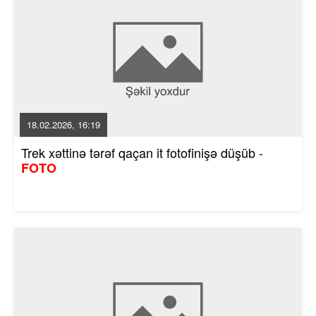
18.02.2026, 16:19
Trek xəttinə tərəf qaçan it fotofinişə düşüb -
FOTO