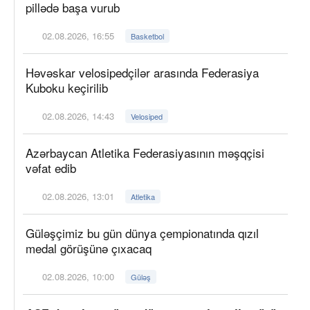
pillədə başa vurub
02.08.2026, 16:55
Basketbol
Həvəskar velosipedçilər arasında Federasiya
Kuboku keçirilib
02.08.2026, 14:43
Velosiped
Azərbaycan Atletika Federasiyasının məşqçisi
vəfat edib
02.08.2026, 13:01
Atletika
Güləşçimiz bu gün dünya çempionatında qızıl
medal görüşünə çıxacaq
02.08.2026, 10:00
Güləş