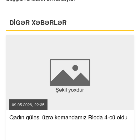
DİGƏR XƏBƏRLƏR
09.05.2026, 22:35
Qadın güləşi üzrə komandamız Rioda 4-cü oldu