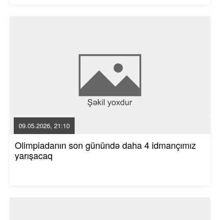
09.05.2026, 21:10
Olimpiadanın son günündə daha 4 idmançımız
yarışacaq