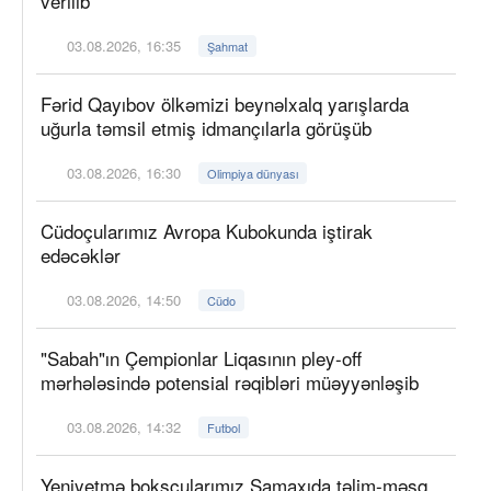
verilib
03.08.2026, 16:35
Şahmat
Fərid Qayıbov ölkəmizi beynəlxalq yarışlarda
uğurla təmsil etmiş idmançılarla görüşüb
03.08.2026, 16:30
Olimpiya dünyası
Cüdoçularımız Avropa Kubokunda iştirak
edəcəklər
03.08.2026, 14:50
Cüdo
"Sabah"ın Çempionlar Liqasının pley-off
mərhələsində potensial rəqibləri müəyyənləşib
03.08.2026, 14:32
Futbol
Yeniyetmə boksçularımız Şamaxıda təlim-məşq