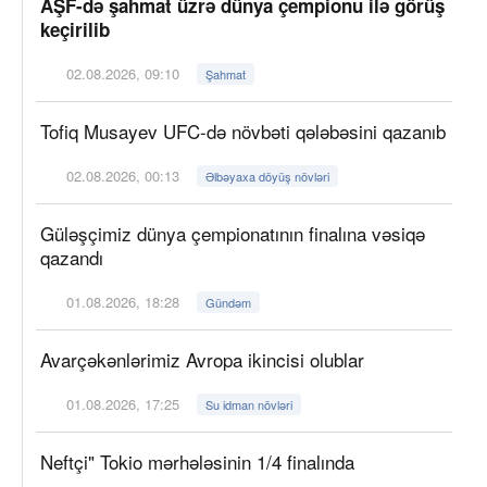
AŞF-də şahmat üzrə dünya çempionu ilə görüş
keçirilib
02.08.2026, 09:10
Şahmat
Tofiq Musayev UFC-də növbəti qələbəsini qazanıb
02.08.2026, 00:13
Əlbəyaxa döyüş növləri
Güləşçimiz dünya çempionatının finalına vəsiqə
qazandı
01.08.2026, 18:28
Gündəm
Avarçəkənlərimiz Avropa ikincisi olublar
01.08.2026, 17:25
Su idman növləri
Neftçi" Tokio mərhələsinin 1/4 finalında