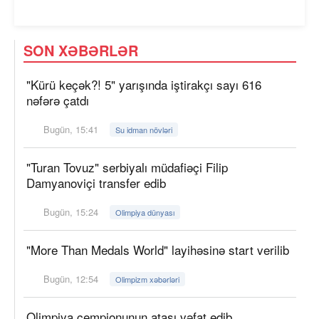
SON XƏBƏRLƏR
"Kürü keçək?! 5" yarışında iştirakçı sayı 616
nəfərə çatdı
Bugün, 15:41
Su idman növləri
"Turan Tovuz" serbiyalı müdafiəçi Filip
Damyanoviçi transfer edib
Bugün, 15:24
Olimpiya dünyası
"More Than Medals World" layihəsinə start verilib
Bugün, 12:54
Olimpizm xəbərləri
Olimpiya çempionunun atası vəfat edib