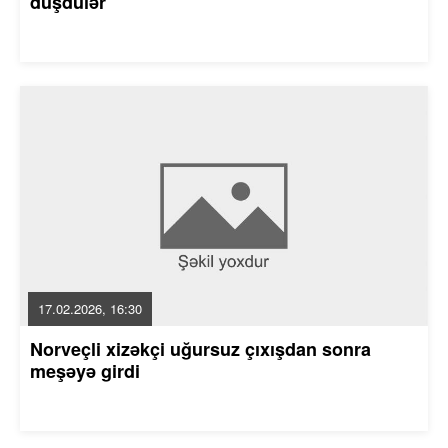
düşdülər
17.02.2026, 16:30
Norveçli xizəkçi uğursuz çıxışdan sonra
meşəyə girdi