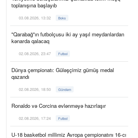
toplanışına başlayıb
03.08.2026, 13:32
Boks
"Qarabağ"ın futbolçusu iki ay yaşıl meydanlardan
kənarda qalacaq
02.08.2026, 23:47
Futbol
Dünya çempionatı: Güləşçimiz gümüş medal
qazandı
02.08.2026, 18:50
Gündəm
Ronaldo və Corcina evlənməyə hazırlaşır
02.08.2026, 17:24
Futbol
U-18 basketbol millimiz Avropa çempionatını 16-cı