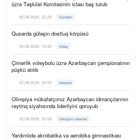
üzrə Təşkilat Komitəsinin iclası baş tutub
05.08.2026, 22:25
Gündəm
Qusarda güləşin dostluq körpüsü
04.08.2026, 12:22
Güləş
Çimərlik voleybolu üzrə Azərbaycan çempionatının
püşkü atılıb
03.08.2026, 22:00
Voleybol
Olimpiya mükafatçımız Azərbaycan idmançılarının
reytinq siyahısında liderliyini qoruyub
03.08.2026, 20:00
Olimpizm xəbərləri
Yardımlıda akrobatika və aerobika gimnastikası