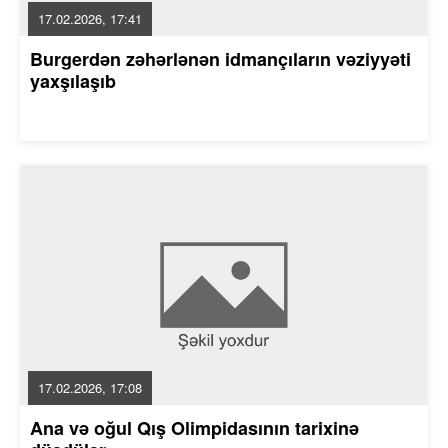
17.02.2026, 17:41
Burgerdən zəhərlənən idmançıların vəziyyəti
yaxşılaşıb
17.02.2026, 17:08
Ana və oğul Qış Olimpidasının tarixinə