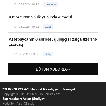
01.08.2026, 16:28
Basketbol
Xatirə turnirinin ilk günündə 4 medal
01.08.2026, 15:22
Güləş
Azərbaycanın 6 sərbəst güləşçisi xalça üzərinə
çıxacaq
01.08.2026, 09:55
Güləş
BÜTÜN XƏBƏRLƏR
"OLIMPNEWS.AZ" Məhdud Məsuliyyətli Cəmiyyət
Copyright © 2013-2026 "OLIMPNEWS.az"
Baş redaktor: Aslan Şirəliyev
Redaktor: Azər Əlizadə