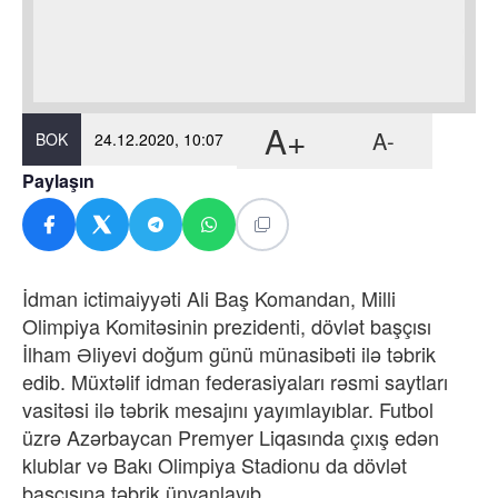
A+
A-
BOK
24.12.2020, 10:07
Paylaşın
İdman ictimaiyyəti Ali Baş Komandan, Milli
Olimpiya Komitəsinin prezidenti, dövlət başçısı
İlham Əliyevi doğum günü münasibəti ilə təbrik
edib. Müxtəlif idman federasiyaları rəsmi saytları
vasitəsi ilə təbrik mesajını yayımlayıblar. Futbol
üzrə Azərbaycan Premyer Liqasında çıxış edən
klublar və Bakı Olimpiya Stadionu da dövlət
başçısına təbrik ünvanlayıb.