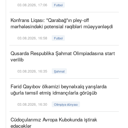
03.08.2026, 17:06
Futbol
Konfrans Liqası: "Qarabağ"ın pley-off
mərhələsindəki potensial rəqibləri müəyyənləşdi
03.08.2026, 16:58
Futbol
Qusarda Respublika Şahmat Olimpiadasına start
verilib
03.08.2026, 16:35
Şahmat
Fərid Qayıbov ölkəmizi beynəlxalq yarışlarda
uğurla təmsil etmiş idmançılarla görüşüb
03.08.2026, 16:30
Olimpiya dünyası
Cüdoçularımız Avropa Kubokunda iştirak
edəcəklər