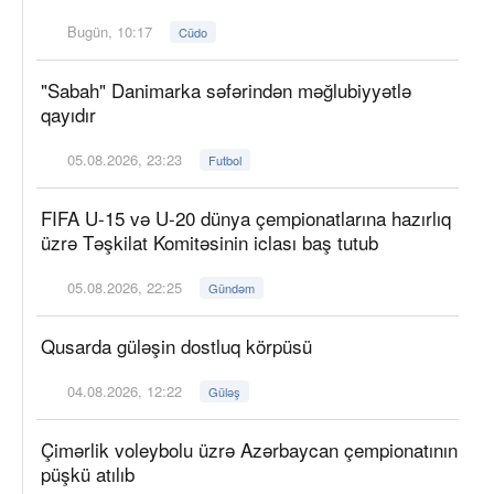
Bugün, 10:17
Cüdo
"Sabah" Danimarka səfərindən məğlubiyyətlə
qayıdır
05.08.2026, 23:23
Futbol
FIFA U-15 və U-20 dünya çempionatlarına hazırlıq
üzrə Təşkilat Komitəsinin iclası baş tutub
05.08.2026, 22:25
Gündəm
Qusarda güləşin dostluq körpüsü
04.08.2026, 12:22
Güləş
Çimərlik voleybolu üzrə Azərbaycan çempionatının
püşkü atılıb