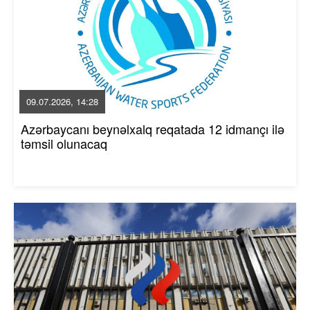
09.07.2026, 14:28
Azərbaycanı beynəlxalq reqatada 12 idmançı ilə
təmsil olunacaq