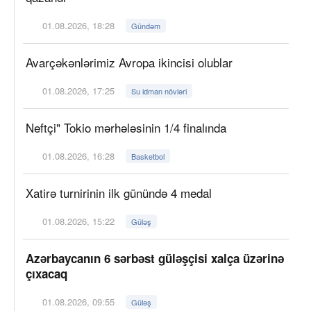
01.08.2026, 18:28
Gündəm
Avarçəkənlərimiz Avropa ikincisi olublar
01.08.2026, 17:25
Su idman növləri
Neftçi" Tokio mərhələsinin 1/4 finalında
01.08.2026, 16:28
Basketbol
Xatirə turnirinin ilk günündə 4 medal
01.08.2026, 15:22
Güləş
Azərbaycanın 6 sərbəst güləşçisi xalça üzərinə
çıxacaq
01.08.2026, 09:55
Güləş