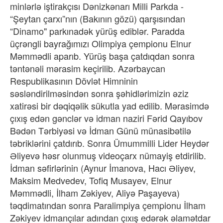
minlərlə iştirakçısı Dənizkənarı Milli Parkda -
“Şeytan çarxı”nın (Bakının gözü) qarşısından
“Dinamo" parkınadək yürüş ediblər. Paradda
üçrəngli bayrağımızı Olimpiya çempionu Elnur
Məmmədli aparıb. Yürüş başa çatdıqdan sonra
təntənəli mərasim keçirilib. Azərbaycan
Respublikasının Dövlət Himninin
səsləndirilməsindən sonra şəhidlərimizin əziz
xatirəsi bir dəqiqəlik sükutla yad edilib. Mərasimdə
çıxış edən gənclər və idman naziri Fərid Qayıbov
Bədən Tərbiyəsi və İdman Günü münasibətilə
təbriklərini çatdırıb. Sonra Ümummilli Lider Heydər
Əliyevə həsr olunmuş videoçarx nümayiş etdirilib.
İdman səfirlərinin (Aynur İmanova, Hacı Əliyev,
Maksim Medvedev, Tofiq Musayev, Elnur
Məmmədli, İlham Zəkiyev, Aliyə Paşayeva)
təqdimatından sonra Paralimpiya çempionu İlham
Zəkiyev idmançılar adından çıxış edərək əlamətdar