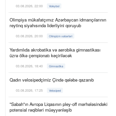
03.08.2026, 22:00
Voleybol
Olimpiya mükafatçımız Azərbaycan idmançılarının
reytinq siyahısında liderliyini qoruyub
03.08.2026, 20:00
Olimpizm xəbərləri
Yardımlıda akrobatika və aerobika gimnastikası
üzrə ölkə çempionatı keçiriləcək
03.08.2026, 18:40
Gimnastika
Qadın velosipedçimiz Çində qələbə qazanıb
03.08.2026, 17:25
Velosiped
"Sabah"ın Avropa Liqasının pley-off mərhələsindəki
potensial rəqibləri müəyyənləşib