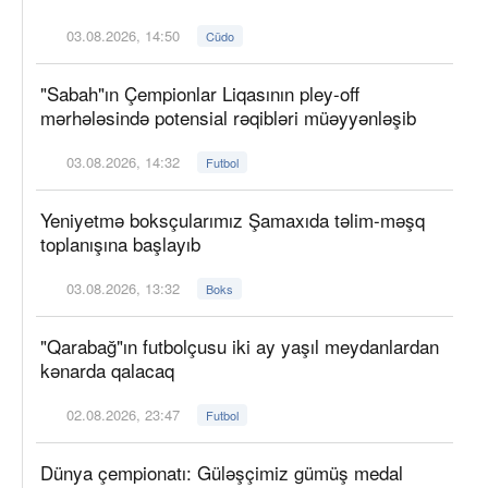
03.08.2026, 14:50
Cüdo
"Sabah"ın Çempionlar Liqasının pley-off
mərhələsində potensial rəqibləri müəyyənləşib
03.08.2026, 14:32
Futbol
Yeniyetmə boksçularımız Şamaxıda təlim-məşq
toplanışına başlayıb
03.08.2026, 13:32
Boks
"Qarabağ"ın futbolçusu iki ay yaşıl meydanlardan
kənarda qalacaq
02.08.2026, 23:47
Futbol
Dünya çempionatı: Güləşçimiz gümüş medal