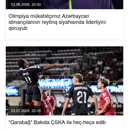
03.08.2026, 20:00
Olimpiya mükafatçımız Azərbaycan
idmançılarının reytinq siyahısında liderliyini
qoruyub
23.07.2026, 22:05
"Qarabağ" Bakıda ÇSKA ilə heç-heçə edib