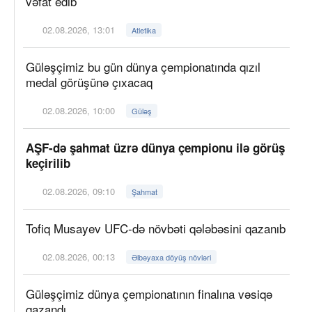
vəfat edib
02.08.2026, 13:01
Atletika
Güləşçimiz bu gün dünya çempionatında qızıl
medal görüşünə çıxacaq
02.08.2026, 10:00
Güləş
AŞF-də şahmat üzrə dünya çempionu ilə görüş
keçirilib
02.08.2026, 09:10
Şahmat
Tofiq Musayev UFC-də növbəti qələbəsini qazanıb
02.08.2026, 00:13
Əlbəyaxa döyüş növləri
Güləşçimiz dünya çempionatının finalına vəsiqə
qazandı