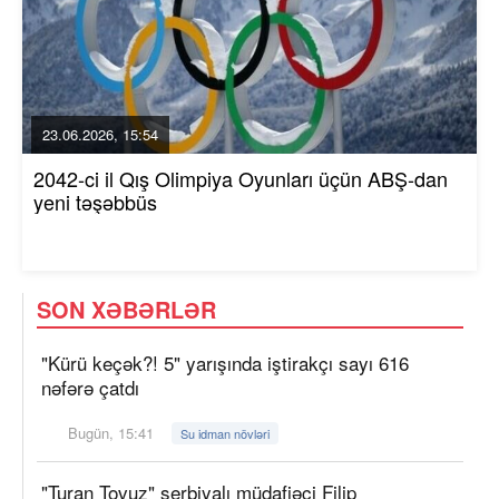
23.06.2026, 15:54
2042-ci il Qış Olimpiya Oyunları üçün ABŞ-dan
yeni təşəbbüs
SON XƏBƏRLƏR
"Kürü keçək?! 5" yarışında iştirakçı sayı 616
nəfərə çatdı
Bugün, 15:41
Su idman növləri
"Turan Tovuz" serbiyalı müdafiəçi Filip