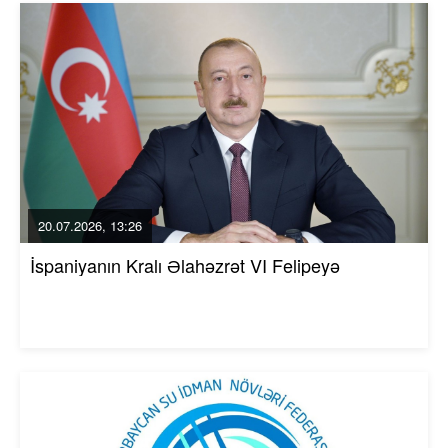
20.07.2026, 13:26
İspaniyanın Kralı Əlahəzrət VI Felipeyə