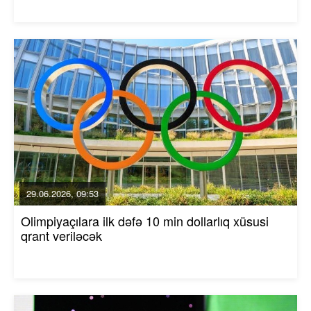
29.06.2026, 09:53
Olimpiyaçılara ilk dəfə 10 min dollarlıq xüsusi
qrant veriləcək