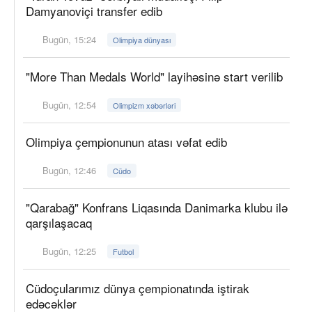
Damyanoviçi transfer edib
Bugün, 15:24
Olimpiya dünyası
"More Than Medals World" layihəsinə start verilib
Bugün, 12:54
Olimpizm xəbərləri
Olimpiya çempionunun atası vəfat edib
Bugün, 12:46
Cüdo
"Qarabağ" Konfrans Liqasında Danimarka klubu ilə
qarşılaşacaq
Bugün, 12:25
Futbol
Cüdoçularımız dünya çempionatında iştirak
edəcəklər