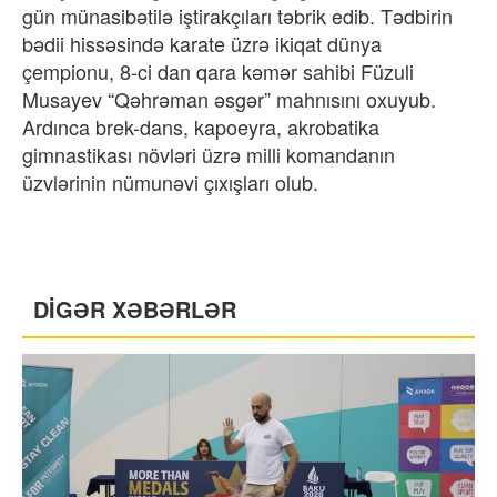
gün münasibətilə iştirakçıları təbrik edib. Tədbirin
bədii hissəsində karate üzrə ikiqat dünya
çempionu, 8-ci dan qara kəmər sahibi Füzuli
Musayev “Qəhrəman əsgər” mahnısını oxuyub.
Ardınca brek-dans, kapoeyra, akrobatika
gimnastikası növləri üzrə milli komandanın
üzvlərinin nümunəvi çıxışları olub.
DİGƏR XƏBƏRLƏR