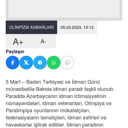
OLIMPIZM XƏBƏRLƏRI
05.03.2023, 15:12
A+
A-
Paylaşın
5 Mart – Bədən Tərbiyəsi və İdman Günü
münasibətilə Bakıda idman paradı təşkil olunub.
Paradda Azərbaycanın idman ictimaiyyətinin
nümayəndələri, idman veteranları, Olimpiya və
Paralimpiya oyunlarının mükafatçıları,
federasiyaların təmsilçiləri, idman səfirləri və
həvəskarlar iştirak ediblər. İdman paradının