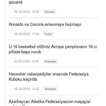
qazandı
02.08.2026, 18:50
Gündəm
Ronaldo və Corcina evlənməyə hazırlaşır
02.08.2026, 17:24
Futbol
U-18 basketbol millimiz Avropa çempionatını 16-cı
pillədə başa vurub
02.08.2026, 16:55
Basketbol
Həvəskar velosipedçilər arasında Federasiya
Kuboku keçirilib
02.08.2026, 14:43
Velosiped
Azərbaycan Atletika Federasiyasının məşqçisi