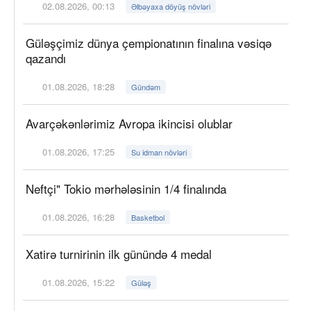
02.08.2026, 00:13
Əlbəyaxa döyüş növləri
Güləşçimiz dünya çempionatının finalına vəsiqə
qazandı
01.08.2026, 18:28
Gündəm
Avarçəkənlərimiz Avropa ikincisi olublar
01.08.2026, 17:25
Su idman növləri
Neftçi" Tokio mərhələsinin 1/4 finalında
01.08.2026, 16:28
Basketbol
Xatirə turnirinin ilk günündə 4 medal
01.08.2026, 15:22
Güləş