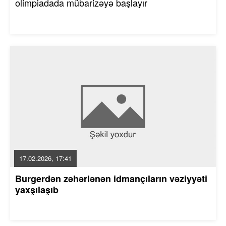
olimpiadada mübarizəyə başlayır
17.02.2026, 17:41
Burgerdən zəhərlənən idmançıların vəziyyəti
yaxşılaşıb