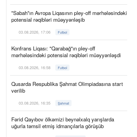
"Sabah"ın Avropa Liqasının pley-off mərhələsindəki
potensial rəqibləri müəyyənləşib
03.08.2026, 17:06
Futbol
Konfrans Liqası: "Qarabağ"ın pley-off
mərhələsindəki potensial rəqibləri müəyyənləşdi
03.08.2026, 16:58
Futbol
Qusarda Respublika Şahmat Olimpiadasına start
verilib
03.08.2026, 16:35
Şahmat
Fərid Qayıbov ölkəmizi beynəlxalq yarışlarda
uğurla təmsil etmiş idmançılarla görüşüb