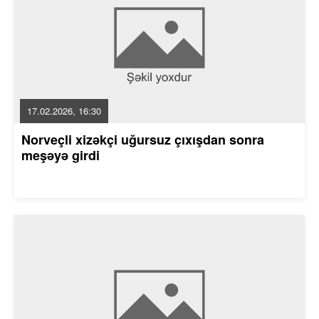
17.02.2026, 16:30
Norveçli xizəkçi uğursuz çıxışdan sonra
meşəyə girdi