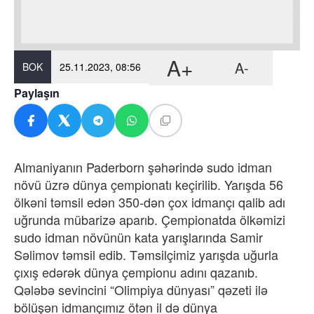
A+
A-
BOK
25.11.2023, 08:56
Paylaşın
Almaniyanın Paderborn şəhərində sudo idman
növü üzrə dünya çempionatı keçirilib. Yarışda 56
ölkəni təmsil edən 350-dən çox idmançı qalib adı
uğrunda mübarizə aparıb. Çempionatda ölkəmizi
sudo idman növünün kata yarışlarında Samir
Səlimov təmsil edib. Təmsilçimiz yarışda uğurla
çıxış edərək dünya çempionu adını qazanıb.
Qələbə sevincini “Olimpiya dünyası” qəzeti ilə
bölüşən idmançımız ötən il də dünya