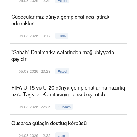
06.08.2026, 12:25
Futbol
Cüdoçularımız dünya çempionatında iştirak
edəcəklər
06.08.2026, 10:17
Cüdo
"Sabah" Danimarka səfərindən məğlubiyyətlə
qayıdır
05.08.2026, 23:23
Futbol
FIFA U-15 və U-20 dünya çempionatlarına hazırlıq
üzrə Təşkilat Komitəsinin iclası baş tutub
05.08.2026, 22:25
Gündəm
Qusarda güləşin dostluq körpüsü
04.08.2026, 12:22
Güləş