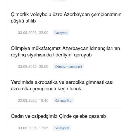
Çimərlik voleybolu üzrə Azərbaycan çempionatının
püşkü atılıb
03.08.2026, 22:00
Voleybol
Olimpiya mükafatçımız Azərbaycan idmançılarının
reytinq siyahısında liderliyini qoruyub
03.08.2026, 20:00
Olimpizm xəbərləri
Yardımlıda akrobatika və aerobika gimnastikası
üzrə ölkə çempionatı keçiriləcək
03.08.2026, 18:40
Gimnastika
Qadın velosipedçimiz Çində qələbə qazanıb
03.08.2026, 17:25
Velosiped