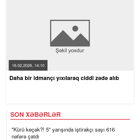
16.02.2026, 14:10
Daha bir idmançı yıxılaraq ciddi zədə alıb
SON XƏBƏRLƏR
"Kürü keçək?! 5" yarışında iştirakçı sayı 616
nəfərə çatdı