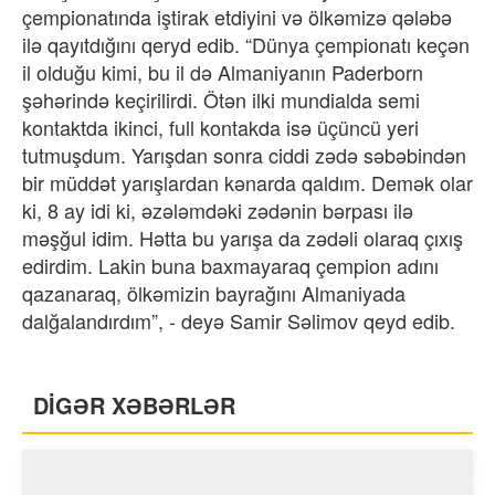
çempionatında iştirak etdiyini və ölkəmizə qələbə
ilə qayıtdığını qeryd edib. “Dünya çempionatı keçən
il olduğu kimi, bu il də Almaniyanın Paderborn
şəhərində keçirilirdi. Ötən ilki mundialda semi
kontaktda ikinci, full kontakda isə üçüncü yeri
tutmuşdum. Yarışdan sonra ciddi zədə səbəbindən
bir müddət yarışlardan kənarda qaldım. Demək olar
ki, 8 ay idi ki, əzələmdəki zədənin bərpası ilə
məşğul idim. Hətta bu yarışa da zədəli olaraq çıxış
edirdim. Lakin buna baxmayaraq çempion adını
qazanaraq, ölkəmizin bayrağını Almaniyada
dalğalandırdım”, - deyə Samir Səlimov qeyd edib.
DİGƏR XƏBƏRLƏR