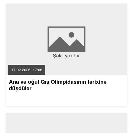
17.02.2026, 17:08
Ana və oğul Qış Olimpidasının tarixinə
düşdülər