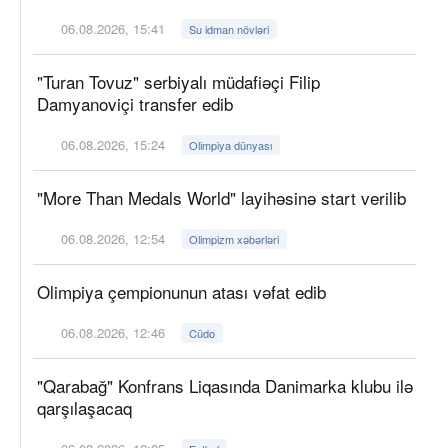
06.08.2026, 15:41
Su idman növləri
"Turan Tovuz" serbiyalı müdafiəçi Filip
Damyanoviçi transfer edib
06.08.2026, 15:24
Olimpiya dünyası
"More Than Medals World" layihəsinə start verilib
06.08.2026, 12:54
Olimpizm xəbərləri
Olimpiya çempionunun atası vəfat edib
06.08.2026, 12:46
Cüdo
"Qarabağ" Konfrans Liqasında Danimarka klubu ilə
qarşılaşacaq