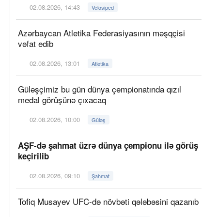
02.08.2026, 14:43
Velosiped
Azərbaycan Atletika Federasiyasının məşqçisi
vəfat edib
02.08.2026, 13:01
Atletika
Güləşçimiz bu gün dünya çempionatında qızıl
medal görüşünə çıxacaq
02.08.2026, 10:00
Güləş
AŞF-də şahmat üzrə dünya çempionu ilə görüş
keçirilib
02.08.2026, 09:10
Şahmat
Tofiq Musayev UFC-də növbəti qələbəsini qazanıb