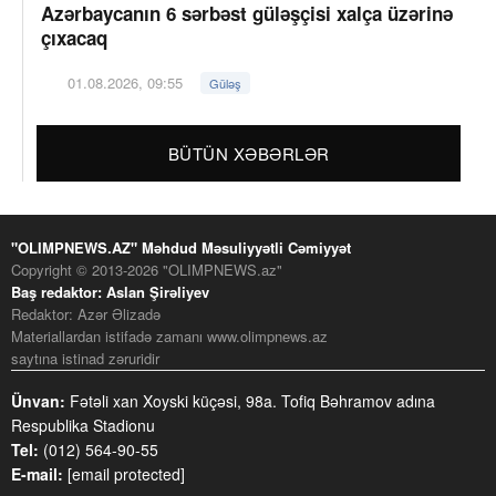
Azərbaycanın 6 sərbəst güləşçisi xalça üzərinə
çıxacaq
01.08.2026, 09:55
Güləş
BÜTÜN XƏBƏRLƏR
"OLIMPNEWS.AZ" Məhdud Məsuliyyətli Cəmiyyət
Copyright © 2013-2026 "OLIMPNEWS.az"
Baş redaktor: Aslan Şirəliyev
Redaktor: Azər Əlizadə
Materiallardan istifadə zamanı www.olimpnews.az
saytına istinad zəruridir
Ünvan:
Fətəli xan Xoyski küçəsi, 98a. Tofiq Bəhramov adına
Respublika Stadionu
Tel:
(012) 564-90-55
E-mail:
[email protected]