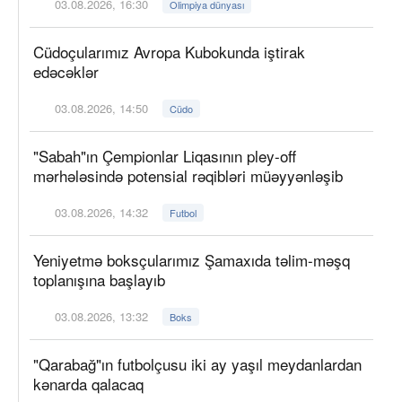
03.08.2026, 16:30
Olimpiya dünyası
Cüdoçularımız Avropa Kubokunda iştirak
edəcəklər
03.08.2026, 14:50
Cüdo
"Sabah"ın Çempionlar Liqasının pley-off
mərhələsində potensial rəqibləri müəyyənləşib
03.08.2026, 14:32
Futbol
Yeniyetmə boksçularımız Şamaxıda təlim-məşq
toplanışına başlayıb
03.08.2026, 13:32
Boks
"Qarabağ"ın futbolçusu iki ay yaşıl meydanlardan
kənarda qalacaq