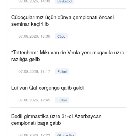
07.08.2026, 14:39
Basketbol
Cüdoçularımız üçün dünya çempionatı öncəsi
seminar keçirilib
07.08.2026, 13:36
Cüdo
"Tottenhem" Miki van de Venlə yeni müqavilə üzrə
razılığa gəlib
07.08.2026, 13:17
Futbol
Lui van Qal xərçəngə qalib gəldi
07.08.2026, 12:45
Futbol
Bədii gimnastika üzrə 31-ci Azərbaycan
çempionatı başa çatıb
07.08.2026, 12:23
Gimnastika