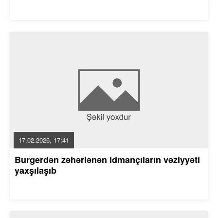
17.02.2026, 17:41
Burgerdən zəhərlənən idmançıların vəziyyəti
yaxşılaşıb