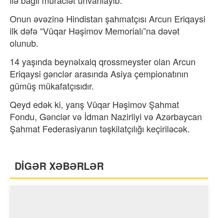
Onun əvəzinə Hindistan şahmatçısı Arcun Eriqaysi
ilk dəfə “Vüqar Həşimov Memorialı”na dəvət
olunub.
14 yaşında beynəlxalq qrossmeyster olan Arcun
Eriqaysi gənclər arasında Asiya çempionatının
gümüş mükafatçısıdır.
Qeyd edək ki, yarış Vüqar Həşimov Şahmat
Fondu, Gənclər və İdman Nazirliyi və Azərbaycan
Şahmat Federasiyanın təşkilatçılığı keçiriləcək.
DİGƏR XƏBƏRLƏR