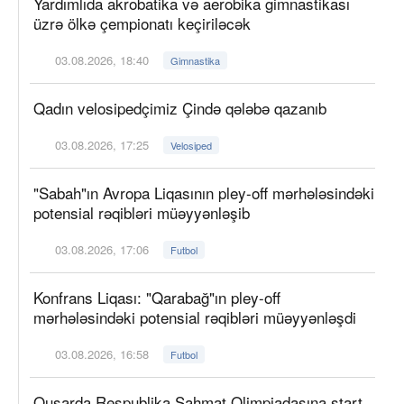
Yardımlıda akrobatika və aerobika gimnastikası
üzrə ölkə çempionatı keçiriləcək
03.08.2026, 18:40
Gimnastika
Qadın velosipedçimiz Çində qələbə qazanıb
03.08.2026, 17:25
Velosiped
"Sabah"ın Avropa Liqasının pley-off mərhələsindəki
potensial rəqibləri müəyyənləşib
03.08.2026, 17:06
Futbol
Konfrans Liqası: "Qarabağ"ın pley-off
mərhələsindəki potensial rəqibləri müəyyənləşdi
03.08.2026, 16:58
Futbol
Qusarda Respublika Şahmat Olimpiadasına start