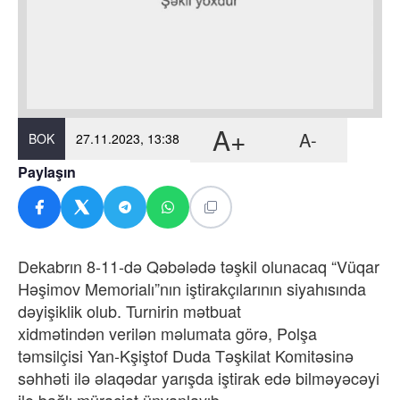
A+
A-
BOK
27.11.2023, 13:38
Paylaşın
Dekabrın 8-11-də Qəbələdə təşkil olunacaq “Vüqar
Həşimov Memorialı”nın iştirakçılarının siyahısında
dəyişiklik olub. Turnirin mətbuat
xidmətindən verilən məlumata görə, Polşa
təmsilçisi Yan-Kşiştof Duda Təşkilat Komitəsinə
səhhəti ilə əlaqədar yarışda iştirak edə bilməyəcəyi
ilə bağlı müraciət ünvanlayıb.