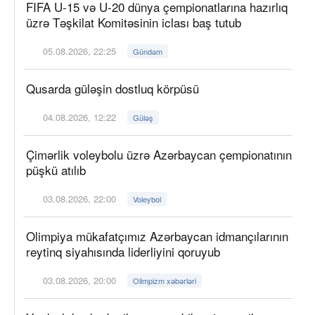
FIFA U-15 və U-20 dünya çempionatlarına hazırlıq
üzrə Təşkilat Komitəsinin iclası baş tutub
05.08.2026, 22:25
Gündəm
Qusarda güləşin dostluq körpüsü
04.08.2026, 12:22
Güləş
Çimərlik voleybolu üzrə Azərbaycan çempionatının
püşkü atılıb
03.08.2026, 22:00
Voleybol
Olimpiya mükafatçımız Azərbaycan idmançılarının
reytinq siyahısında liderliyini qoruyub
03.08.2026, 20:00
Olimpizm xəbərləri