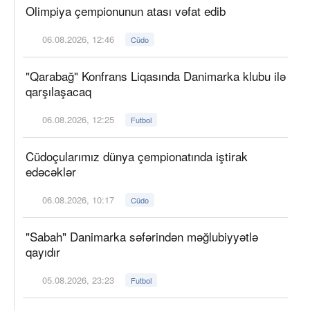
Olimpiya çempionunun atası vəfat edib
06.08.2026, 12:46
Cüdo
"Qarabağ" Konfrans Liqasında Danimarka klubu ilə
qarşılaşacaq
06.08.2026, 12:25
Futbol
Cüdoçularımız dünya çempionatında iştirak
edəcəklər
06.08.2026, 10:17
Cüdo
"Sabah" Danimarka səfərindən məğlubiyyətlə
qayıdır
05.08.2026, 23:23
Futbol