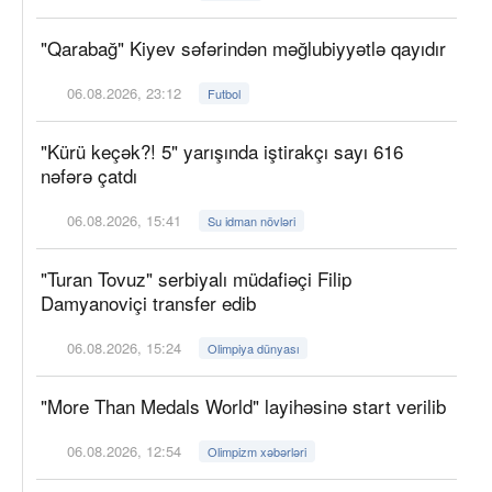
"Qarabağ" Kiyev səfərindən məğlubiyyətlə qayıdır
06.08.2026, 23:12
Futbol
"Kürü keçək?! 5" yarışında iştirakçı sayı 616
nəfərə çatdı
06.08.2026, 15:41
Su idman növləri
"Turan Tovuz" serbiyalı müdafiəçi Filip
Damyanoviçi transfer edib
06.08.2026, 15:24
Olimpiya dünyası
"More Than Medals World" layihəsinə start verilib
06.08.2026, 12:54
Olimpizm xəbərləri