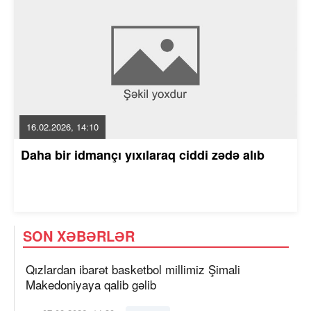
16.02.2026, 14:10
Daha bir idmançı yıxılaraq ciddi zədə alıb
SON XƏBƏRLƏR
Qızlardan ibarət basketbol millimiz Şimali
Makedoniyaya qalib gəlib