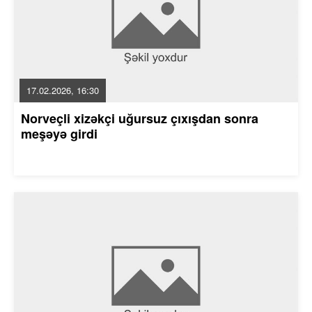
17.02.2026, 16:30
Norveçli xizəkçi uğursuz çıxışdan sonra
meşəyə girdi