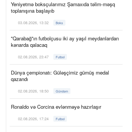
Yeniyetmə boksçularımız Şamaxıda təlim-məşq
toplanışına başlayıb
03.08.2026, 13:32
Boks
"Qarabağ"ın futbolçusu iki ay yaşıl meydanlardan
kənarda qalacaq
02.08.2026, 23:47
Futbol
Dünya çempionatı: Güləşçimiz gümüş medal
qazandı
02.08.2026, 18:50
Gündəm
Ronaldo və Corcina evlənməyə hazırlaşır
02.08.2026, 17:24
Futbol