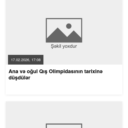
17.02.2026, 17:08
Ana və oğul Qış Olimpidasının tarixinə
düşdülər