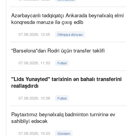
Azərbaycanlı tədqiqatçı Ankarada beynəlxalq elmi
konqresdə məruzə ilə çıxış edib
07.08.2026, 12:05
Olimpiya dünyası
"Barselona"dan Rodri üçün transfer təklifi
07.08.2026, 11:53
Futbol
"Lids Yunayted" tarixinin ən bahalı transferini
reallaşdırdı
07.08.2026, 10:38
Futbol
Paytaxtımız beynəlxalq badminton turnirinə ev
sahibliyi edəcək
07.08.2026, 10:23
Gündəm