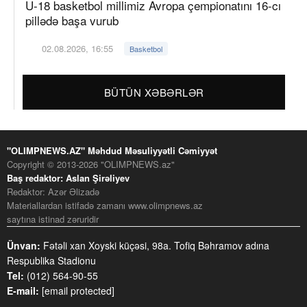
U-18 basketbol millimiz Avropa çempionatını 16-cı
pillədə başa vurub
02.08.2026, 16:55
Basketbol
BÜTÜN XƏBƏRLƏR
"OLIMPNEWS.AZ" Məhdud Məsuliyyətli Cəmiyyət
Copyright © 2013-2026 "OLIMPNEWS.az"
Baş redaktor: Aslan Şirəliyev
Redaktor: Azər Əlizadə
Materiallardan istifadə zamanı www.olimpnews.az
saytına istinad zəruridir
Ünvan:
Fətəli xan Xoyski küçəsi, 98a. Tofiq Bəhramov adına
Respublika Stadionu
Tel:
(012) 564-90-55
E-mail:
[email protected]