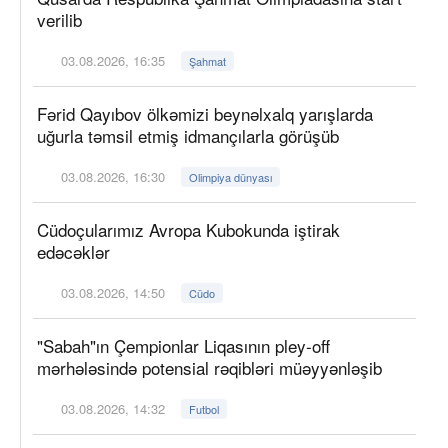
verilib
03.08.2026, 16:35
Şahmat
Fərid Qayıbov ölkəmizi beynəlxalq yarışlarda
uğurla təmsil etmiş idmançılarla görüşüb
03.08.2026, 16:30
Olimpiya dünyası
Cüdoçularımız Avropa Kubokunda iştirak
edəcəklər
03.08.2026, 14:50
Cüdo
"Sabah"ın Çempionlar Liqasının pley-off
mərhələsində potensial rəqibləri müəyyənləşib
03.08.2026, 14:32
Futbol