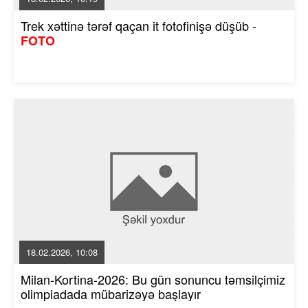
Trek xəttinə tərəf qaçan it fotofinişə düşüb -
FOTO
18.02.2026, 10:08
Milan-Kortina-2026: Bu gün sonuncu təmsilçimiz
olimpiadada mübarizəyə başlayır