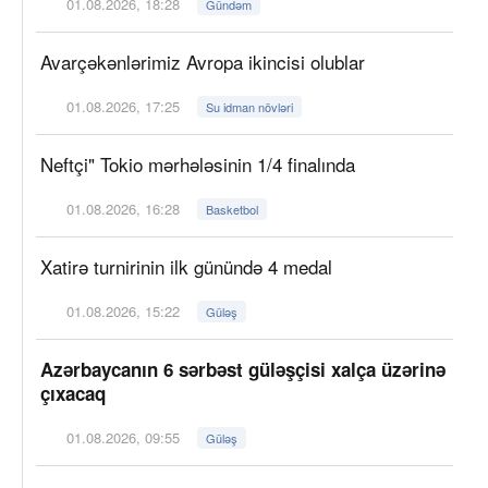
01.08.2026, 18:28
Gündəm
Avarçəkənlərimiz Avropa ikincisi olublar
01.08.2026, 17:25
Su idman növləri
Neftçi" Tokio mərhələsinin 1/4 finalında
01.08.2026, 16:28
Basketbol
Xatirə turnirinin ilk günündə 4 medal
01.08.2026, 15:22
Güləş
Azərbaycanın 6 sərbəst güləşçisi xalça üzərinə
çıxacaq
01.08.2026, 09:55
Güləş