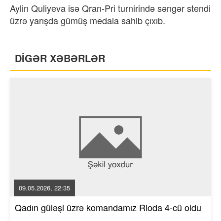
Aylin Quliyeva isə Qran-Pri turnirində səngər stendi
üzrə yarışda gümüş medala sahib çıxıb.
DİGƏR XƏBƏRLƏR
09.05.2026, 22:35
Qadın güləşi üzrə komandamız Rioda 4-cü oldu