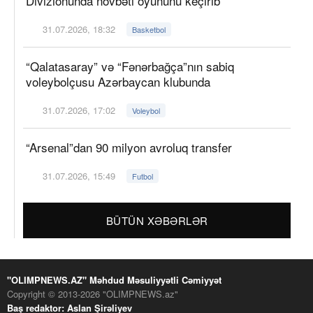
Divizionunda növbəti oyununu keçirib
31.07.2026, 18:32
Basketbol
“Qalatasaray” və “Fənərbağça”nın sabiq
voleybolçusu Azərbaycan klubunda
31.07.2026, 17:02
Voleybol
“Arsenal”dan 90 milyon avroluq transfer
31.07.2026, 15:49
Futbol
BÜTÜN XƏBƏRLƏR
"OLIMPNEWS.AZ" Məhdud Məsuliyyətli Cəmiyyət
Copyright © 2013-2026 "OLIMPNEWS.az"
Baş redaktor: Aslan Şirəliyev