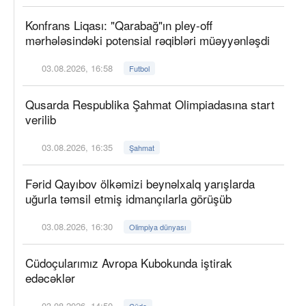
Konfrans Liqası: "Qarabağ"ın pley-off
mərhələsindəki potensial rəqibləri müəyyənləşdi
03.08.2026, 16:58
Futbol
Qusarda Respublika Şahmat Olimpiadasına start
verilib
03.08.2026, 16:35
Şahmat
Fərid Qayıbov ölkəmizi beynəlxalq yarışlarda
uğurla təmsil etmiş idmançılarla görüşüb
03.08.2026, 16:30
Olimpiya dünyası
Cüdoçularımız Avropa Kubokunda iştirak
edəcəklər
03.08.2026, 14:50
Cüdo