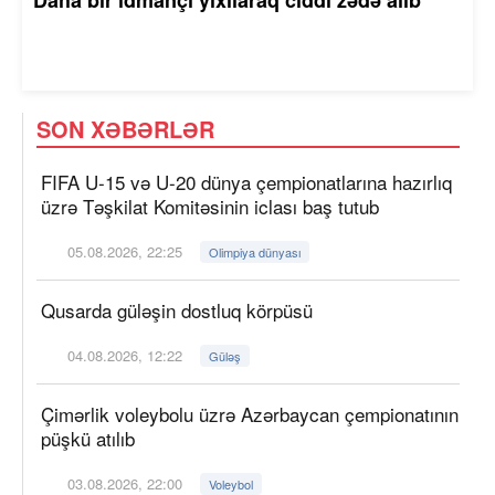
SON XƏBƏRLƏR
FIFA U-15 və U-20 dünya çempionatlarına hazırlıq
üzrə Təşkilat Komitəsinin iclası baş tutub
05.08.2026, 22:25
Olimpiya dünyası
Qusarda güləşin dostluq körpüsü
04.08.2026, 12:22
Güləş
Çimərlik voleybolu üzrə Azərbaycan çempionatının
püşkü atılıb
03.08.2026, 22:00
Voleybol