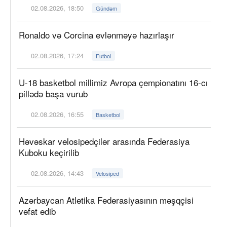
02.08.2026, 18:50
Gündəm
Ronaldo və Corcina evlənməyə hazırlaşır
02.08.2026, 17:24
Futbol
U-18 basketbol millimiz Avropa çempionatını 16-cı
pillədə başa vurub
02.08.2026, 16:55
Basketbol
Həvəskar velosipedçilər arasında Federasiya
Kuboku keçirilib
02.08.2026, 14:43
Velosiped
Azərbaycan Atletika Federasiyasının məşqçisi
vəfat edib