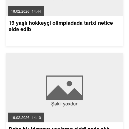
16.02.2026, 14:44
19 yaşlı hokkeyçi olimpiadada tarixi nəticə
əldə edib
16.02.2026, 14:10
Daha bir idmançı yıxılaraq ciddi zədə alıb