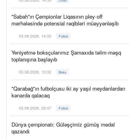
"Sabah"ın Çempionlar Liqasının pley-off
mərhələsində potensial rəqibləri müəyyənləşib
03.08.2026, 14:32
Futbol
Yeniyetmə boksçularımız Şamaxıda təlim-məşq
toplanışına başlayıb
03.08.2026, 13:32
Boks
"Qarabağ"ın futbolçusu iki ay yaşıl meydanlardan
kənarda qalacaq
02.08.2026, 23:47
Futbol
Dünya çempionatı: Güləşçimiz gümüş medal
qazandı