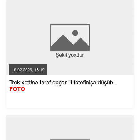
18.02.2026, 16:19
Trek xəttinə tərəf qaçan it fotofinişə düşüb -
FOTO