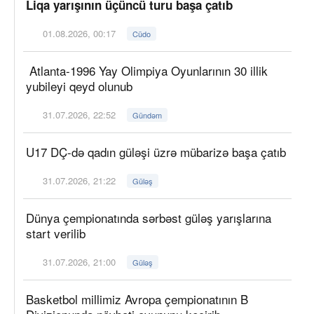
Liqa yarışının üçüncü turu başa çatıb
01.08.2026, 00:17
Cüdo
Atlanta-1996 Yay Olimpiya Oyunlarının 30 illik
yubileyi qeyd olunub
31.07.2026, 22:52
Gündəm
U17 DÇ-də qadın güləşi üzrə mübarizə başa çatıb
31.07.2026, 21:22
Güləş
Dünya çempionatında sərbəst güləş yarışlarına
start verilib
31.07.2026, 21:00
Güləş
Basketbol millimiz Avropa çempionatının B