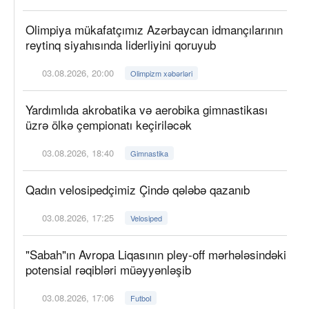
Olimpiya mükafatçımız Azərbaycan idmançılarının
reytinq siyahısında liderliyini qoruyub
03.08.2026, 20:00
Olimpizm xəbərləri
Yardımlıda akrobatika və aerobika gimnastikası
üzrə ölkə çempionatı keçiriləcək
03.08.2026, 18:40
Gimnastika
Qadın velosipedçimiz Çində qələbə qazanıb
03.08.2026, 17:25
Velosiped
"Sabah"ın Avropa Liqasının pley-off mərhələsindəki
potensial rəqibləri müəyyənləşib
03.08.2026, 17:06
Futbol