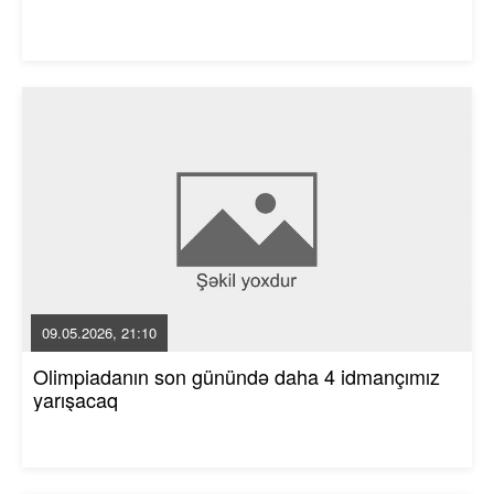
09.05.2026, 21:10
Olimpiadanın son günündə daha 4 idmançımız
yarışacaq