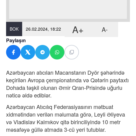
A+
A-
BOK
26.02.2024, 18:22
Paylaşın
Azərbaycan atıcıları Macarıstanın Dyör şəhərində
keçirilən Avropa çempionatında və Qətərin paytaxtı
Dohada təşkil olunan Əmir Qran-Prisində uğurlu
nəticə əldə ediblər.
Azərbaycan Atıcılıq Federasiyasının mətbuat
xidmətindən verilən məlumata görə, Leyli Əliyeva
və Vladislav Kalmıkov qitə birinciliyində 10 metr
məsafəyə güllə atmada 3-cü yeri tutublar.