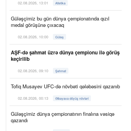
02.08.2026, 13:01
Atletika
Güləşçimiz bu gün dünya çempionatında qızıl
medal görüşünə çıxacaq
02.08.2026, 10:00
Güləş
AŞF-də şahmat üzrə dünya çempionu ilə görüş
keçirilib
02.08.2026, 09:10
Şahmat
Tofiq Musayev UFC-də növbəti qələbəsini qazanıb
02.08.2026, 00:13
Əlbəyaxa döyüş növləri
Güləşçimiz dünya çempionatının finalına vəsiqə
qazandı