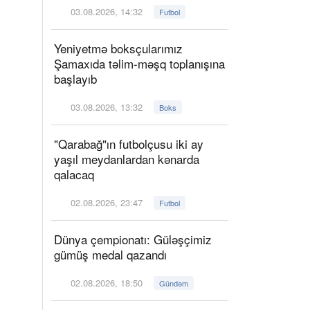
03.08.2026, 14:32
Futbol
Yeniyetmə boksçularımız
Şamaxıda təlim-məşq toplanışına
başlayıb
03.08.2026, 13:32
Boks
"Qarabağ"ın futbolçusu iki ay
yaşıl meydanlardan kənarda
qalacaq
02.08.2026, 23:47
Futbol
Dünya çempionatı: Güləşçimiz
gümüş medal qazandı
02.08.2026, 18:50
Gündəm