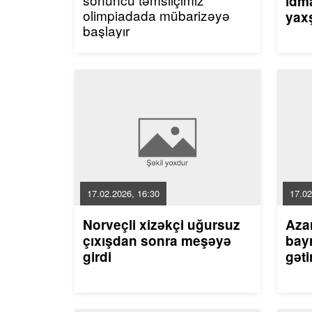
idma
olimpiadada mübarizəyə
yaxş
başlayır
17.02.2026, 16:30
17.02
Norveçli xizəkçi uğursuz
Aza
çıxışdan sonra meşəyə
bayr
girdi
gəti