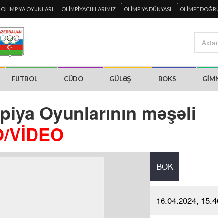
OLIMPIYA OYUNLARI
OLIMPIYACHILARIMIZ
OLIMPIYA DÜNYASI
OLIMPE DOĞR
FUTBOL
CÜDO
GÜLƏŞ
BOKS
GIM
piya Oyunlarının məşəli
/VİDEO
BOK
16.04.2024, 15:4