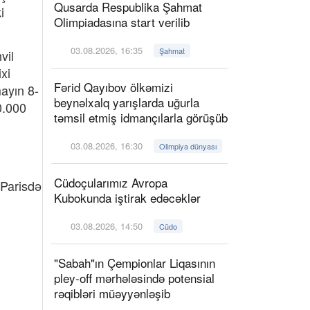
Qusarda Respublika Şahmat
i
Olimpiadasına start verilib
03.08.2026, 16:35
Şahmat
vil
xi
Fərid Qayıbov ölkəmizi
mayın 8-
beynəlxalq yarışlarda uğurla
0.000
təmsil etmiş idmançılarla görüşüb
03.08.2026, 16:30
Olimpiya dünyası
Cüdoçularımız Avropa
 Parisdə
Kubokunda iştirak edəcəklər
03.08.2026, 14:50
Cüdo
"Sabah"ın Çempionlar Liqasının
pley-off mərhələsində potensial
rəqibləri müəyyənləşib