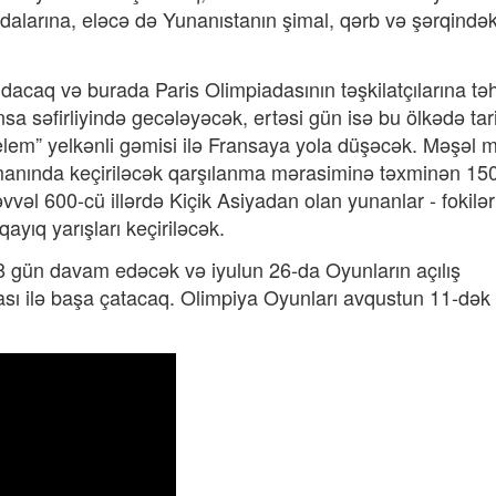
adalarına, eləcə də Yunanıstanın şimal, qərb və şərqindək
dacaq və burada Paris Olimpiadasının təşkilatçılarına təh
sa səfirliyində gecələyəcək, ertəsi gün isə bu ölkədə tari
 Belem” yelkənli gəmisi ilə Fransaya yola düşəcək. Məşəl 
imanında keçiriləcək qarşılanma mərasiminə təxminən 15
vvəl 600-cü illərdə Kiçik Asiyadan olan yunanlar - fokilər
ayıq yarışları keçiriləcək.
8 gün davam edəcək və iyulun 26-da Oyunların açılış
sı ilə başa çatacaq. Olimpiya Oyunları avqustun 11-dək