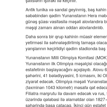
şəxslərin iştirakı ilə keçirilir.
Antik tunika və sandal geyinmiş, baş kahin 
səbəbindən qədim Yunanıstanın Hera məbəd
günəş şüası vasitəsilə məşəli alovlandıra
məşqi zamanı alınan oddan alovlandırılıb.
Daha sonra bir qrup kahinin müasir element
yetirməsi ilə səhnələşdirilmiş tamaşa ola
yarışlarının keçirildiyi qədim stadionda baş
Yunanıstanın Milli Olimpiya Komitəsi (M
Yunanıstanın ilk Olimpiya məşəlçisi olacağ
estafetinin başlayacağını açıqlayıb. Alovu 
şəhərini, 41 bələdiyyəsini, 5 icmasını, iki 
ziyarət edəcək. Olimpiya məşəli Yunanıstan
(təxminən 1043 kilometr) məsafə qət edəcə
Filiatra marşrutu ilə davam edəcək və rus,
üzərində qələbəsi ilə əlamətdar olan 1827-c
şəhərində başa çatacaq. İkinci gün estafet