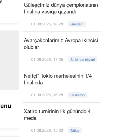
ə
Güləşçimiz dünya çempionatının
finalına vəsiqə qazandı
01.08.2026, 18:28
Gündəm
Avarçəkənlərimiz Avropa ikincisi
olublar
01.08.2026, 17:25
Su idman növləri
Neftçi" Tokio mərhələsinin 1/4
finalında
01.08.2026, 16:28
Basketbol
k
ğunu
Xatirə turnirinin ilk günündə 4
medal
01.08.2026, 15:22
Güləş