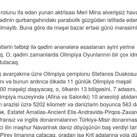
rolunu ifa edən yunan aktrisası Meri Mina əlverişsiz hava
inin qurbangahındakı parabolik güzgüdən istifadə edə
 bilməyib. Buna görə də məşəl bazar ertəsi günü mərasim
lərin tətbiqi ilə qədim ənənələrə əsaslanan ayini yerinə
caq. O, qədim zamanlarda Olimpiya Oyunlarının bir çox i
 tutacaq.
OK) avarçəkmə üzrə Olimpiya çempionu Stefanos Duskosu
ını və bunun ardınca ölkədə 11 günlük Olimpiya məşəli
600 məşəlçi daşıyacaq, o, ölkənin 13 bölgəsini, 7 adasını
Olimpiya muzeyində (Afina və Saloniki) 10 arxeoloji abidən
 ərazisi üzrə 5202 kilometr və dənizlərin boyunca 563 d
k. Estafet Amalias-Ancient Elis-Andravida-Pirqos-Zaxar
 fransız və ingilis donanmalarının Türkiyə-Misir donanmas
i ilin məşhur Navarinsk dəniz döyüşünün baş verdiyi tari
 Pirey limanına çatacaq, oradan isə Krit adalarına yola d