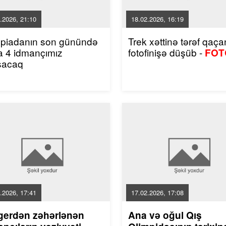
.2026, 21:10
18.02.2026, 16:19
mpiadanın son günündə
Trek xəttinə tərəf qaçan
a 4 idmançımız
fotofinişə düşüb -
FOT
şacaq
.2026, 17:41
17.02.2026, 17:08
gerdən zəhərlənən
Ana və oğul Qış