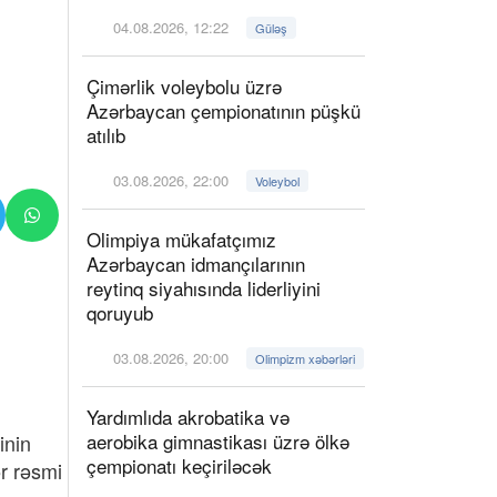
04.08.2026, 12:22
Güləş
Çimərlik voleybolu üzrə
Azərbaycan çempionatının püşkü
atılıb
03.08.2026, 22:00
Voleybol
Olimpiya mükafatçımız
Azərbaycan idmançılarının
reytinq siyahısında liderliyini
qoruyub
03.08.2026, 20:00
Olimpizm xəbərləri
Yardımlıda akrobatika və
aerobika gimnastikası üzrə ölkə
inin
çempionatı keçiriləcək
r rəsmi