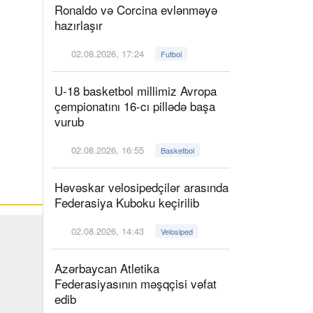
Ronaldo və Corcina evlənməyə
hazırlaşır
02.08.2026, 17:24
Futbol
U-18 basketbol millimiz Avropa
çempionatını 16-cı pillədə başa
vurub
02.08.2026, 16:55
Basketbol
Həvəskar velosipedçilər arasında
Federasiya Kuboku keçirilib
02.08.2026, 14:43
Velosiped
Azərbaycan Atletika
Federasiyasının məşqçisi vəfat
edib