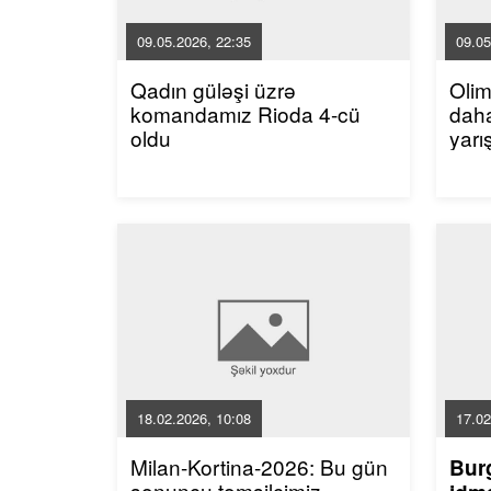
09.05.2026, 22:35
09.05
Qadın güləşi üzrə
Oli
komandamız Rioda 4-cü
dah
oldu
yarı
18.02.2026, 10:08
17.02
Milan-Kortina-2026: Bu gün
Bur
sonuncu təmsilçimiz