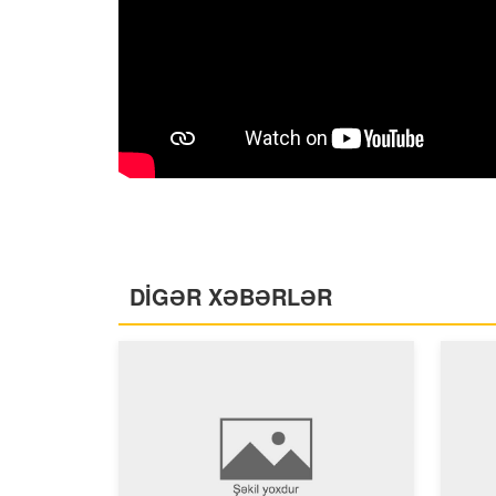
DİGƏR XƏBƏRLƏR