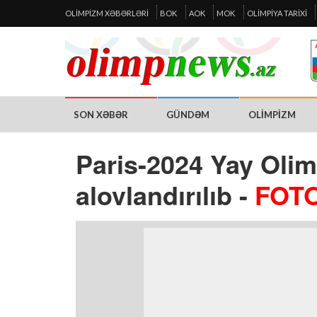
OLIMPIZM XƏBƏRLƏRI
BOK
AOK
MOK
OLIMPIYA TARIXI
SON XƏBƏR
GÜNDƏM
OLIMPIZM
Paris-2024 Yay Olim
alovlandırılıb -
FOTO