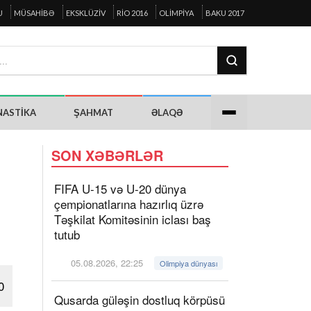
U
MÜSAHIBƏ
EKSKLÜZIV
RIO 2016
OLIMPIYA
BAKU 2017
NASTIKA
ŞAHMAT
ƏLAQƏ
SON XƏBƏRLƏR
FIFA U-15 və U-20 dünya
çempionatlarına hazırlıq üzrə
Təşkilat Komitəsinin iclası baş
tutub
05.08.2026, 22:25
Olimpiya dünyası
0
Qusarda güləşin dostluq körpüsü