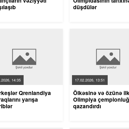
nçıların vəziyyəti
Olimpidasının tarixin
ılaşıb
düşdülər
.2026, 14:35
17.02.2026, 13:51
rkeşlər Qrenlandiya
Ölkəsinə və özünə il
aqlarını yarışa
Olimpiya çempionlu
riblər
qazandırdı