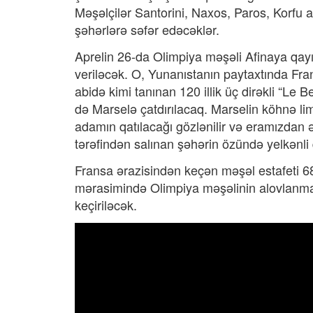
Məşəlçilər Santorini, Naxos, Paros, Korfu 
şəhərlərə səfər edəcəklər.
Aprelin 26-da Olimpiya məşəli Afinaya qayı
veriləcək. O, Yunanıstanın paytaxtında Fran
abidə kimi tanınan 120 illik üç dirəkli “Le
də Marselə çatdırılacaq. Marselin köhnə l
adamın qatılacağı gözlənilir və eramızdan ə
tərəfindən salınan şəhərin özündə yelkənli q
Fransa ərazisindən keçən məşəl estafeti 6
mərasimində Olimpiya məşəlinin alovlanma
keçiriləcək.