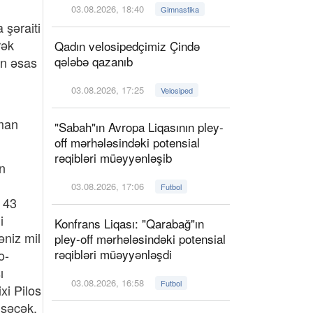
03.08.2026, 18:40
Gimnastika
 şəraiti
rək
Qadın velosipedçimiz Çində
qələbə qazanıb
in əsas
03.08.2026, 17:25
Velosiped
dman
"Sabah"ın Avropa Liqasının pley-
off mərhələsindəki potensial
rəqibləri müəyyənləşib
n
03.08.2026, 17:06
Futbol
, 43
i
Konfrans Liqası: "Qarabağ"ın
əniz mil
pley-off mərhələsindəki potensial
rəqibləri müəyyənləşdi
o-
ı
03.08.2026, 16:58
Futbol
xi Pilos
üşəcək.