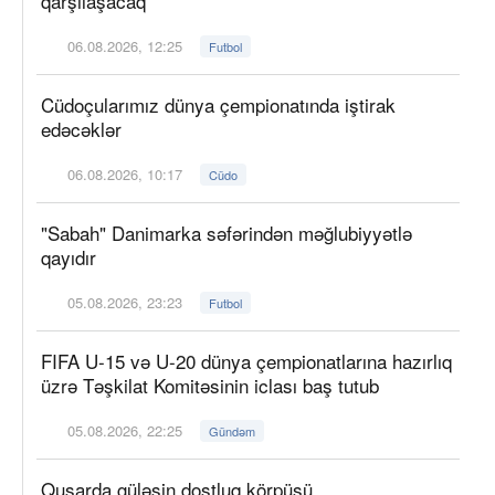
qarşılaşacaq
06.08.2026, 12:25
Futbol
Cüdoçularımız dünya çempionatında iştirak
edəcəklər
06.08.2026, 10:17
Cüdo
"Sabah" Danimarka səfərindən məğlubiyyətlə
qayıdır
05.08.2026, 23:23
Futbol
FIFA U-15 və U-20 dünya çempionatlarına hazırlıq
üzrə Təşkilat Komitəsinin iclası baş tutub
05.08.2026, 22:25
Gündəm
Qusarda güləşin dostluq körpüsü