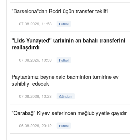
"Barselona"dan Rodri üçün transfer təklifi
07.08.2026, 11:53
Futbol
"Lids Yunayted" tarixinin ən bahalı transferini
reallaşdırdı
07.08.2026, 10:38
Futbol
Paytaxtımız beynəlxalq badminton turnirinə ev
sahibliyi edəcək
07.08.2026, 10:23
Gündəm
"Qarabağ" Kiyev səfərindən məğlubiyyətlə qayıdır
06.08.2026, 23:12
Futbol