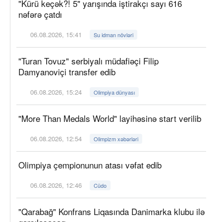
"Kürü keçək?! 5" yarışında iştirakçı sayı 616
nəfərə çatdı
06.08.2026, 15:41
Su idman növləri
"Turan Tovuz" serbiyalı müdafiəçi Filip
Damyanoviçi transfer edib
06.08.2026, 15:24
Olimpiya dünyası
"More Than Medals World" layihəsinə start verilib
06.08.2026, 12:54
Olimpizm xəbərləri
Olimpiya çempionunun atası vəfat edib
06.08.2026, 12:46
Cüdo
"Qarabağ" Konfrans Liqasında Danimarka klubu ilə