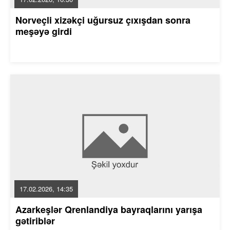
Norveçli xizəkçi uğursuz çıxışdan sonra
meşəyə girdi
17.02.2026, 14:35
Azarkeşlər Qrenlandiya bayraqlarını yarışa
gətiriblər