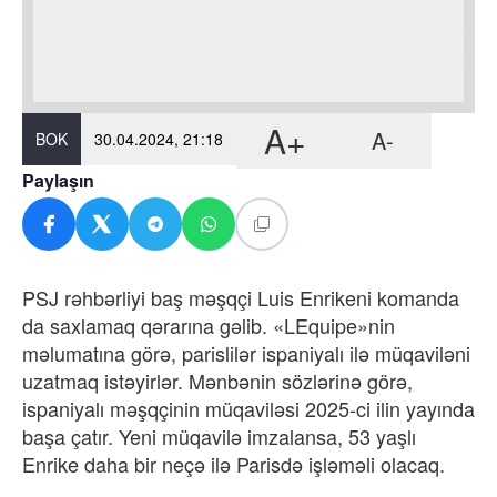
A+
A-
BOK
30.04.2024, 21:18
Paylaşın
PSJ rəhbərliyi baş məşqçi Luis Enrikeni komanda
da saxlamaq qərarına gəlib. «LEquipe»nin
məlumatına görə, parislilər ispaniyalı ilə müqaviləni
uzatmaq istəyirlər. Mənbənin sözlərinə görə,
ispaniyalı məşqçinin müqaviləsi 2025-ci ilin yayında
başa çatır. Yeni müqavilə imzalansa, 53 yaşlı
Enrike daha bir neçə ilə Parisdə işləməli olacaq.