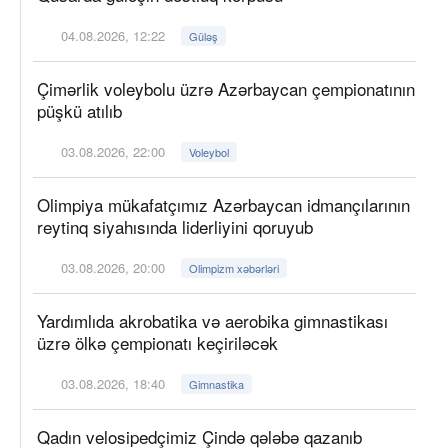
04.08.2026, 12:22
Güləş
Çimərlik voleybolu üzrə Azərbaycan çempionatının
püşkü atılıb
03.08.2026, 22:00
Voleybol
Olimpiya mükafatçımız Azərbaycan idmançılarının
reytinq siyahısında liderliyini qoruyub
03.08.2026, 20:00
Olimpizm xəbərləri
Yardımlıda akrobatika və aerobika gimnastikası
üzrə ölkə çempionatı keçiriləcək
03.08.2026, 18:40
Gimnastika
Qadın velosipedçimiz Çində qələbə qazanıb