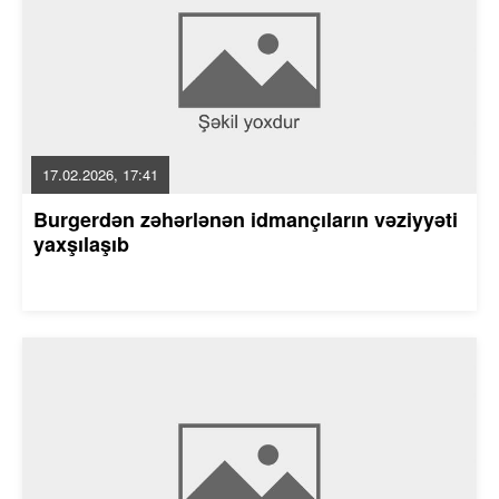
17.02.2026, 17:41
Burgerdən zəhərlənən idmançıların vəziyyəti
yaxşılaşıb