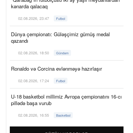
kənarda qalacaq
02.08.2026, 23:47
Futbol
Dünya çempionatı: Güləşçimiz gümüş medal
qazandı
02.08.2026, 18:50
Gündəm
Ronaldo və Corcina evlənməyə hazırlaşır
02.08.2026, 17:24
Futbol
U-18 basketbol millimiz Avropa çempionatını 16-cı
pillədə başa vurub
02.08.2026, 16:55
Basketbol