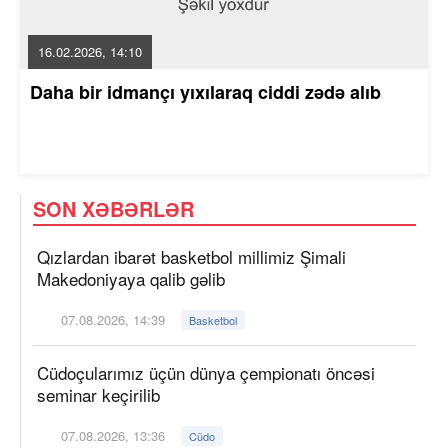
16.02.2026, 14:10
Daha bir idmançı yıxılaraq ciddi zədə alıb
SON XƏBƏRLƏR
Qızlardan ibarət basketbol millimiz Şimali
Makedoniyaya qalib gəlib
07.08.2026, 14:39
Basketbol
Cüdoçularımız üçün dünya çempionatı öncəsi
seminar keçirilib
07.08.2026, 13:36
Cüdo