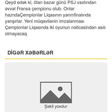
Qeyd edək ki, ötən bazar günü PSJ vaxtından
əvvəl Fransa çempionu olub. Onlar
hazrıdaÇempionlar Liqasının yarımfinalında
yarışırlar. Yeni müqavilənin imzalanması
Çempionlar Liqasında iki oyunun nəticəsindən asılı
olmayacaq.
DİGƏR XƏBƏRLƏR