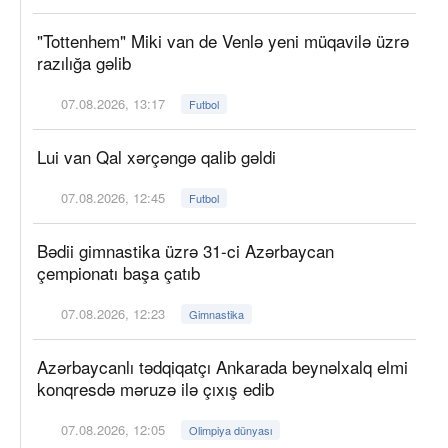
"Tottenhem" Miki van de Venlə yeni müqavilə üzrə
razılığa gəlib
07.08.2026, 13:17
Futbol
Lui van Qal xərçəngə qalib gəldi
07.08.2026, 12:45
Futbol
Bədii gimnastika üzrə 31-ci Azərbaycan
çempionatı başa çatıb
07.08.2026, 12:23
Gimnastika
Azərbaycanlı tədqiqatçı Ankarada beynəlxalq elmi
konqresdə məruzə ilə çıxış edib
07.08.2026, 12:05
Olimpiya dünyası