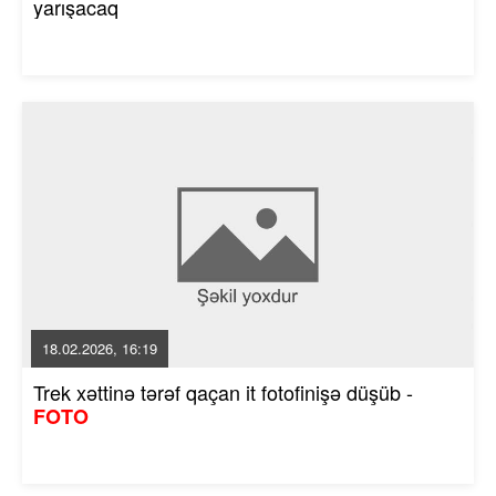
yarışacaq
18.02.2026, 16:19
Trek xəttinə tərəf qaçan it fotofinişə düşüb -
FOTO