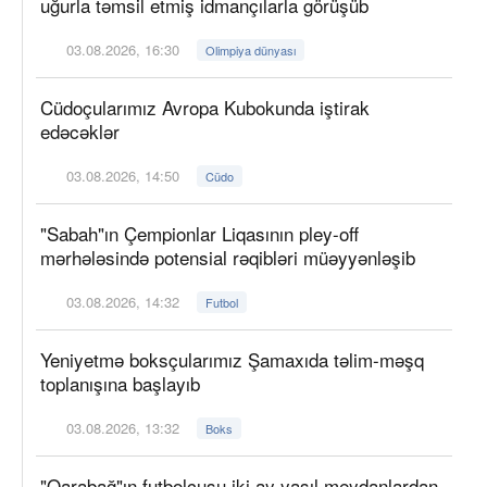
uğurla təmsil etmiş idmançılarla görüşüb
03.08.2026, 16:30
Olimpiya dünyası
Cüdoçularımız Avropa Kubokunda iştirak
edəcəklər
03.08.2026, 14:50
Cüdo
"Sabah"ın Çempionlar Liqasının pley-off
mərhələsində potensial rəqibləri müəyyənləşib
03.08.2026, 14:32
Futbol
Yeniyetmə boksçularımız Şamaxıda təlim-məşq
toplanışına başlayıb
03.08.2026, 13:32
Boks
"Qarabağ"ın futbolçusu iki ay yaşıl meydanlardan