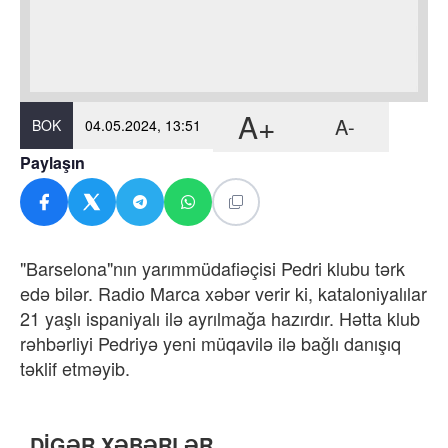
A+
A-
BOK
04.05.2024, 13:51
Paylaşın
"Barselona"nın yarımmüdafiəçisi Pedri klubu tərk
edə bilər. Radio Marca xəbər verir ki, kataloniyalılar
21 yaşlı ispaniyalı ilə ayrılmağa hazırdır. Hətta klub
rəhbərliyi Pedriyə yeni müqavilə ilə bağlı danışıq
təklif etməyib.
DİGƏR XƏBƏRLƏR