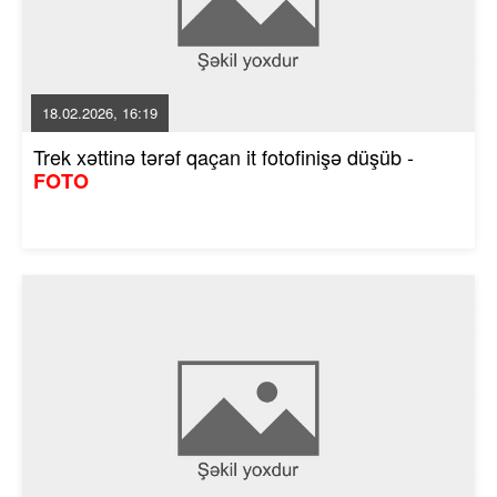
18.02.2026, 16:19
Trek xəttinə tərəf qaçan it fotofinişə düşüb -
FOTO