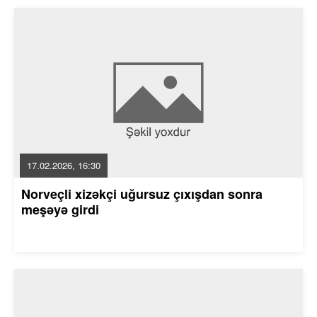
17.02.2026, 16:30
Norveçli xizəkçi uğursuz çıxışdan sonra
meşəyə girdi