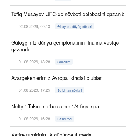
Tofiq Musayev UFC-də növbəti qələbəsini qazanıb
02.08.2026, 00:13
Əlbəyaxa döyüş növləri
Güləşçimiz dünya çempionatının finalına vəsiqə
qazandı
01.08.2026, 18:28
Gündəm
Avarçəkənlərimiz Avropa ikincisi olublar
01.08.2026, 17:25
Su idman növləri
Neftçi" Tokio mərhələsinin 1/4 finalında
01.08.2026, 16:28
Basketbol
Xatirə turnirinin ilk günündə 4 medal