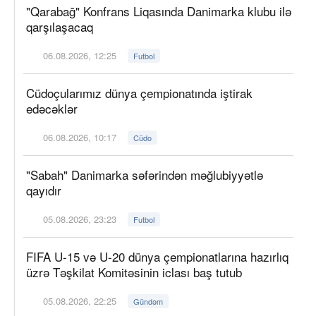
"Qarabağ" Konfrans Liqasında Danimarka klubu ilə
qarşılaşacaq
06.08.2026, 12:25
Futbol
Cüdoçularımız dünya çempionatında iştirak
edəcəklər
06.08.2026, 10:17
Cüdo
"Sabah" Danimarka səfərindən məğlubiyyətlə
qayıdır
05.08.2026, 23:23
Futbol
FIFA U-15 və U-20 dünya çempionatlarına hazırlıq
üzrə Təşkilat Komitəsinin iclası baş tutub
05.08.2026, 22:25
Gündəm