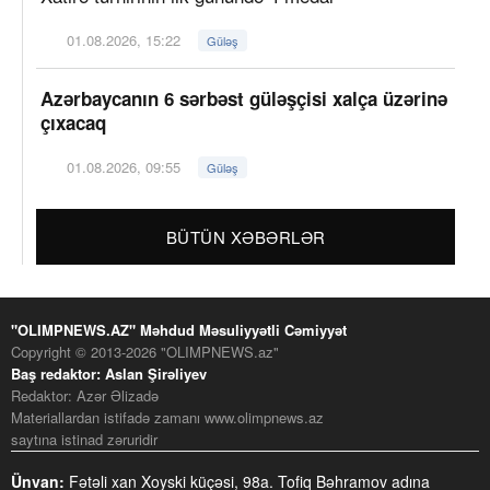
01.08.2026, 15:22
Güləş
Azərbaycanın 6 sərbəst güləşçisi xalça üzərinə
çıxacaq
01.08.2026, 09:55
Güləş
BÜTÜN XƏBƏRLƏR
"OLIMPNEWS.AZ" Məhdud Məsuliyyətli Cəmiyyət
Copyright © 2013-2026 "OLIMPNEWS.az"
Baş redaktor: Aslan Şirəliyev
Redaktor: Azər Əlizadə
Materiallardan istifadə zamanı www.olimpnews.az
saytına istinad zəruridir
Ünvan:
Fətəli xan Xoyski küçəsi, 98a. Tofiq Bəhramov adına