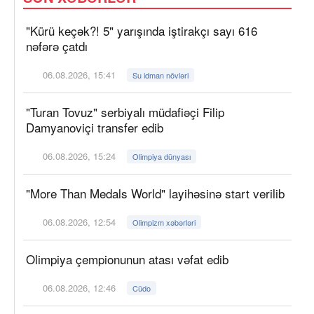
"Kürü keçək?! 5" yarışında iştirakçı sayı 616
nəfərə çatdı
06.08.2026, 15:41
Su idman növləri
"Turan Tovuz" serbiyalı müdafiəçi Filip
Damyanoviçi transfer edib
06.08.2026, 15:24
Olimpiya dünyası
"More Than Medals World" layihəsinə start verilib
06.08.2026, 12:54
Olimpizm xəbərləri
Olimpiya çempionunun atası vəfat edib
06.08.2026, 12:46
Cüdo