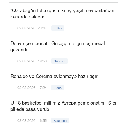
"Qarabağ"ın futbolçusu iki ay yaşıl meydanlardan
kənarda qalacaq
02.08.2026, 23:47
Futbol
Dünya çempionatı: Güləşçimiz gümüş medal
qazandı
02.08.2026, 18:50
Gündəm
Ronaldo və Corcina evlənməyə hazırlaşır
02.08.2026, 17:24
Futbol
U-18 basketbol millimiz Avropa çempionatını 16-cı
pillədə başa vurub
02.08.2026, 16:55
Basketbol