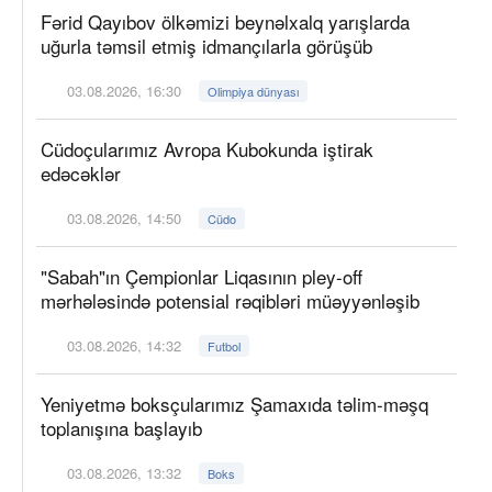
Fərid Qayıbov ölkəmizi beynəlxalq yarışlarda
uğurla təmsil etmiş idmançılarla görüşüb
03.08.2026, 16:30
Olimpiya dünyası
Cüdoçularımız Avropa Kubokunda iştirak
edəcəklər
03.08.2026, 14:50
Cüdo
"Sabah"ın Çempionlar Liqasının pley-off
mərhələsində potensial rəqibləri müəyyənləşib
03.08.2026, 14:32
Futbol
Yeniyetmə boksçularımız Şamaxıda təlim-məşq
toplanışına başlayıb
03.08.2026, 13:32
Boks