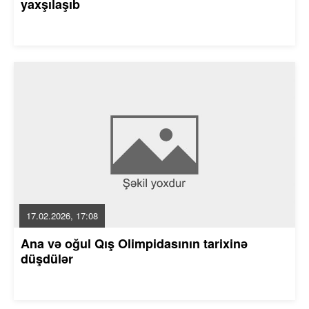
yaxşılaşıb
17.02.2026, 17:08
Ana və oğul Qış Olimpidasının tarixinə
düşdülər