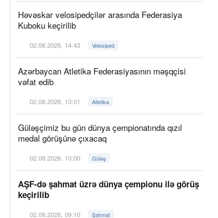
Həvəskar velosipedçilər arasında Federasiya
Kuboku keçirilib
02.08.2026, 14:43
Velosiped
Azərbaycan Atletika Federasiyasının məşqçisi
vəfat edib
02.08.2026, 13:01
Atletika
Güləşçimiz bu gün dünya çempionatında qızıl
medal görüşünə çıxacaq
02.08.2026, 10:00
Güləş
AŞF-də şahmat üzrə dünya çempionu ilə görüş
keçirilib
02.08.2026, 09:10
Şahmat