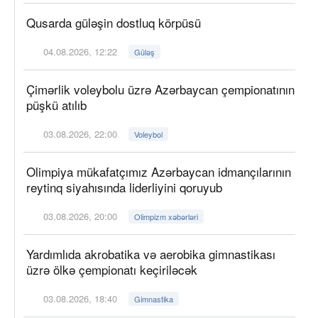
Qusarda güləşin dostluq körpüsü
04.08.2026, 12:22
Güləş
Çimərlik voleybolu üzrə Azərbaycan çempionatının
püşkü atılıb
03.08.2026, 22:00
Voleybol
Olimpiya mükafatçımız Azərbaycan idmançılarının
reytinq siyahısında liderliyini qoruyub
03.08.2026, 20:00
Olimpizm xəbərləri
Yardımlıda akrobatika və aerobika gimnastikası
üzrə ölkə çempionatı keçiriləcək
03.08.2026, 18:40
Gimnastika