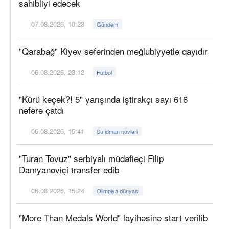
sahibliyi edəcək
07.08.2026, 10:23
Gündəm
"Qarabağ" Kiyev səfərindən məğlubiyyətlə qayıdır
06.08.2026, 23:12
Futbol
"Kürü keçək?! 5" yarışında iştirakçı sayı 616
nəfərə çatdı
06.08.2026, 15:41
Su idman növləri
"Turan Tovuz" serbiyalı müdafiəçi Filip
Damyanoviçi transfer edib
06.08.2026, 15:24
Olimpiya dünyası
"More Than Medals World" layihəsinə start verilib