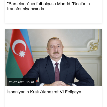
"Barselona"nın futbolçusu Madrid "Real"ının
transfer siyahısında
20.07.2026, 13:26
İspaniyanın Kralı Əlahəzrət VI Felipeyə