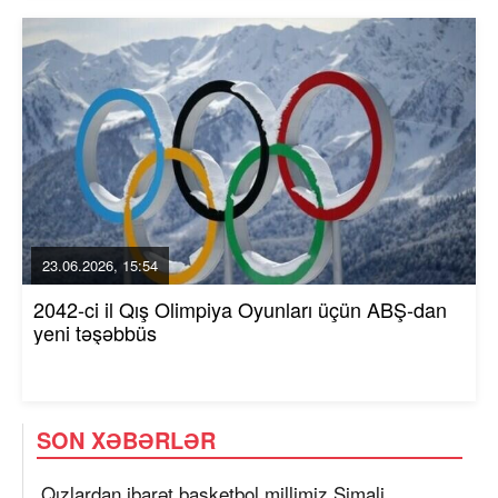
23.06.2026, 15:54
2042-ci il Qış Olimpiya Oyunları üçün ABŞ-dan
yeni təşəbbüs
SON XƏBƏRLƏR
Qızlardan ibarət basketbol millimiz Şimali