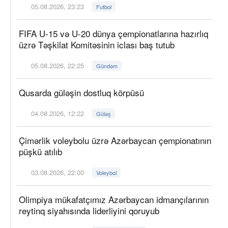
05.08.2026, 23:23
Futbol
FIFA U-15 və U-20 dünya çempionatlarına hazırlıq
üzrə Təşkilat Komitəsinin iclası baş tutub
05.08.2026, 22:25
Gündəm
Qusarda güləşin dostluq körpüsü
04.08.2026, 12:22
Güləş
Çimərlik voleybolu üzrə Azərbaycan çempionatının
püşkü atılıb
03.08.2026, 22:00
Voleybol
Olimpiya mükafatçımız Azərbaycan idmançılarının
reytinq siyahısında liderliyini qoruyub