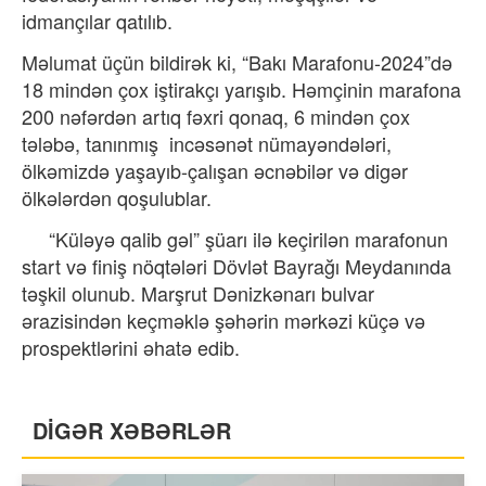
idmançılar qatılıb.
Məlumat üçün bildirək ki, “Bakı Marafonu-2024”də
18 mindən çox iştirakçı yarışıb. Həmçinin marafona
200 nəfərdən artıq fəxri qonaq, 6 mindən çox
tələbə, tanınmış incəsənət nümayəndələri,
ölkəmizdə yaşayıb-çalışan əcnəbilər və digər
ölkələrdən qoşulublar.
“Küləyə qalib gəl” şüarı ilə keçirilən marafonun
start və finiş nöqtələri Dövlət Bayrağı Meydanında
təşkil olunub. Marşrut Dənizkənarı bulvar
ərazisindən keçməklə şəhərin mərkəzi küçə və
prospektlərini əhatə edib.
DİGƏR XƏBƏRLƏR