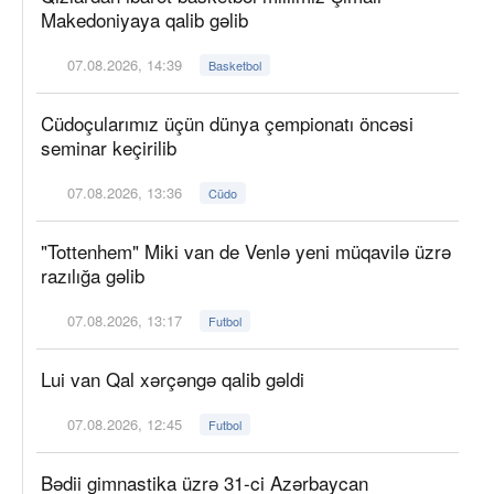
Makedoniyaya qalib gəlib
07.08.2026, 14:39
Basketbol
Cüdoçularımız üçün dünya çempionatı öncəsi
seminar keçirilib
07.08.2026, 13:36
Cüdo
"Tottenhem" Miki van de Venlə yeni müqavilə üzrə
razılığa gəlib
07.08.2026, 13:17
Futbol
Lui van Qal xərçəngə qalib gəldi
07.08.2026, 12:45
Futbol
Bədii gimnastika üzrə 31-ci Azərbaycan