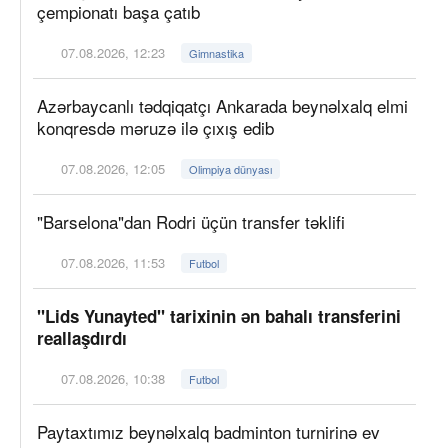
çempionatı başa çatıb
07.08.2026, 12:23
Gimnastika
Azərbaycanlı tədqiqatçı Ankarada beynəlxalq elmi
konqresdə məruzə ilə çıxış edib
07.08.2026, 12:05
Olimpiya dünyası
"Barselona"dan Rodri üçün transfer təklifi
07.08.2026, 11:53
Futbol
"Lids Yunayted" tarixinin ən bahalı transferini
reallaşdırdı
07.08.2026, 10:38
Futbol
Paytaxtımız beynəlxalq badminton turnirinə ev