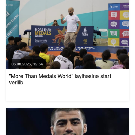
06.08.2026, 12:54
"More Than Medals World" layihəsinə start
verilib