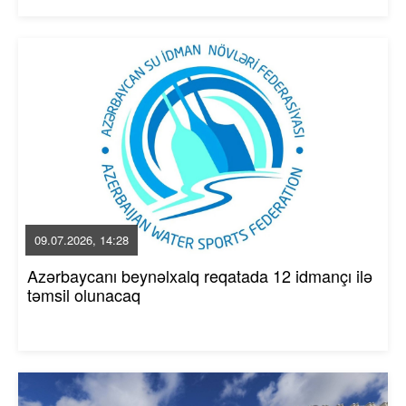
09.07.2026, 14:28
Azərbaycanı beynəlxalq reqatada 12 idmançı ilə
təmsil olunacaq