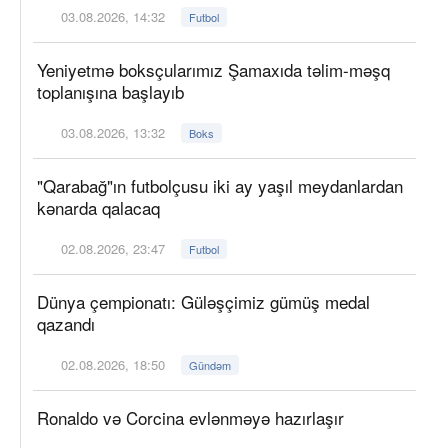
03.08.2026, 14:32
Futbol
Yeniyetmə boksçularımız Şamaxıda təlim-məşq
toplanışına başlayıb
03.08.2026, 13:32
Boks
"Qarabağ"ın futbolçusu iki ay yaşıl meydanlardan
kənarda qalacaq
02.08.2026, 23:47
Futbol
Dünya çempionatı: Güləşçimiz gümüş medal
qazandı
02.08.2026, 18:50
Gündəm
Ronaldo və Corcina evlənməyə hazırlaşır