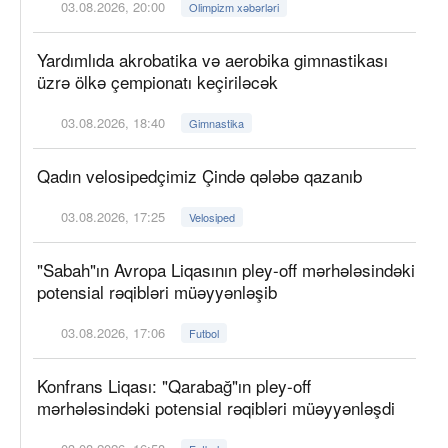
03.08.2026, 20:00
Olimpizm xəbərləri
Yardımlıda akrobatika və aerobika gimnastikası
üzrə ölkə çempionatı keçiriləcək
03.08.2026, 18:40
Gimnastika
Qadın velosipedçimiz Çində qələbə qazanıb
03.08.2026, 17:25
Velosiped
"Sabah"ın Avropa Liqasının pley-off mərhələsindəki
potensial rəqibləri müəyyənləşib
03.08.2026, 17:06
Futbol
Konfrans Liqası: "Qarabağ"ın pley-off
mərhələsindəki potensial rəqibləri müəyyənləşdi