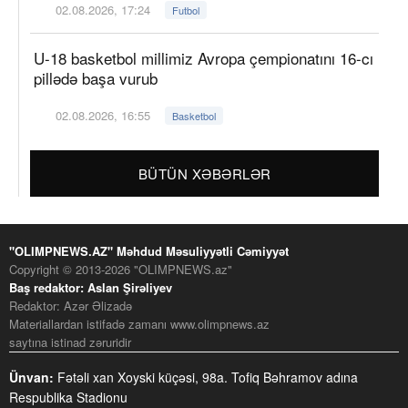
02.08.2026, 17:24
Futbol
U-18 basketbol millimiz Avropa çempionatını 16-cı
pillədə başa vurub
02.08.2026, 16:55
Basketbol
BÜTÜN XƏBƏRLƏR
"OLIMPNEWS.AZ" Məhdud Məsuliyyətli Cəmiyyət
Copyright © 2013-2026 "OLIMPNEWS.az"
Baş redaktor: Aslan Şirəliyev
Redaktor: Azər Əlizadə
Materiallardan istifadə zamanı www.olimpnews.az
saytına istinad zəruridir
Ünvan:
Fətəli xan Xoyski küçəsi, 98a. Tofiq Bəhramov adına
Respublika Stadionu