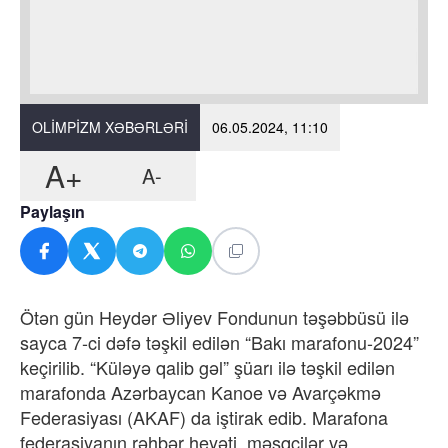
OLIMPIZM XƏBƏRLƏRI
06.05.2024, 11:10
A+
A-
Paylaşın
Ötən gün Heydər Əliyev Fondunun təşəbbüsü ilə
sayca 7-ci dəfə təşkil edilən “Bakı marafonu-2024”
keçirilib. “Küləyə qalib gəl” şüarı ilə təşkil edilən
marafonda Azərbaycan Kanoe və Avarçəkmə
Federasiyası (AKAF) da iştirak edib. Marafona
federasiyanın rəhbər heyəti, məşqçilər və