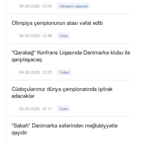
06.08.2026, 12:54
Olimpizm xəbərləri
Olimpiya çempionunun atası vəfat edib
06.08.2026, 12:46
Cüdo
"Qarabağ" Konfrans Liqasında Danimarka klubu ilə
qarşılaşacaq
06.08.2026, 12:25
Futbol
Cüdoçularımız dünya çempionatında iştirak
edəcəklər
06.08.2026, 10:17
Cüdo
"Sabah" Danimarka səfərindən məğlubiyyətlə
qayıdır