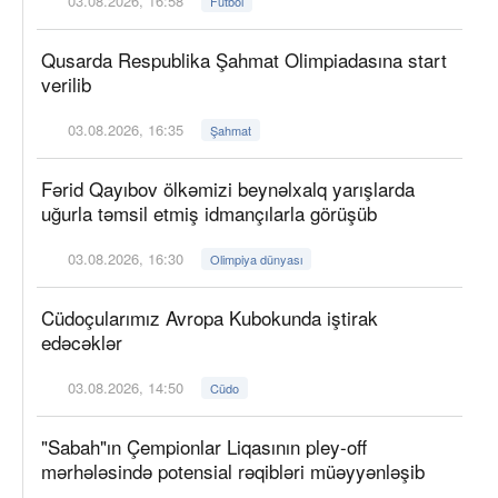
03.08.2026, 16:58
Futbol
Qusarda Respublika Şahmat Olimpiadasına start
verilib
03.08.2026, 16:35
Şahmat
Fərid Qayıbov ölkəmizi beynəlxalq yarışlarda
uğurla təmsil etmiş idmançılarla görüşüb
03.08.2026, 16:30
Olimpiya dünyası
Cüdoçularımız Avropa Kubokunda iştirak
edəcəklər
03.08.2026, 14:50
Cüdo
"Sabah"ın Çempionlar Liqasının pley-off
mərhələsində potensial rəqibləri müəyyənləşib