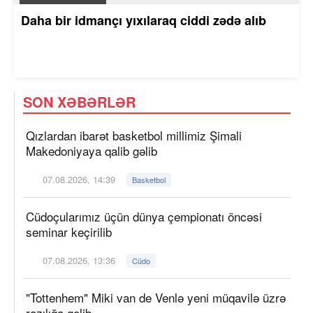
Daha bir idmançı yıxılaraq ciddi zədə alıb
SON XƏBƏRLƏR
Qızlardan ibarət basketbol millimiz Şimali
Makedoniyaya qalib gəlib
07.08.2026, 14:39
Basketbol
Cüdoçularımız üçün dünya çempionatı öncəsi
seminar keçirilib
07.08.2026, 13:36
Cüdo
"Tottenhem" Miki van de Venlə yeni müqavilə üzrə
razılığa gəlib