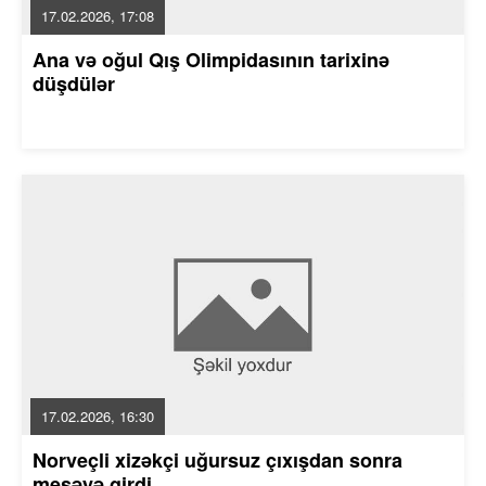
17.02.2026, 17:08
Ana və oğul Qış Olimpidasının tarixinə
düşdülər
17.02.2026, 16:30
Norveçli xizəkçi uğursuz çıxışdan sonra
meşəyə girdi