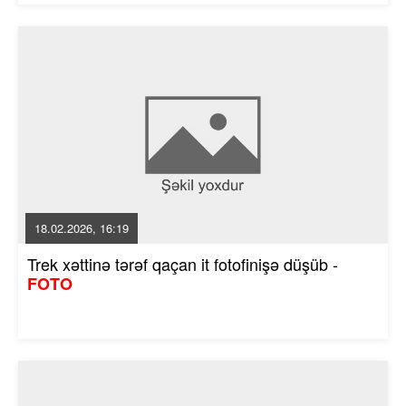
18.02.2026, 16:19
Trek xəttinə tərəf qaçan it fotofinişə düşüb -
FOTO