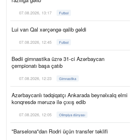
07.08.2026, 13:17
Futbol
Lui van Qal xərçəngə qalib gəldi
07.08.2026, 12:45
Futbol
Bədii gimnastika üzrə 31-ci Azərbaycan
çempionatı başa çatıb
07.08.2026, 12:23
Gimnastika
Azərbaycanlı tədqiqatçı Ankarada beynəlxalq elmi
konqresdə məruzə ilə çıxış edib
07.08.2026, 12:05
Olimpiya dünyası
"Barselona"dan Rodri üçün transfer təklifi