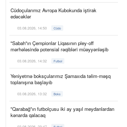
Cüdoçularımız Avropa Kubokunda iştirak
edəcəklər
03.08.2026, 14:50
Cüdo
"Sabah"ın Çempionlar Liqasının pley-off
mərhələsində potensial rəqibləri müəyyənləşib
03.08.2026, 14:32
Futbol
Yeniyetmə boksçularımız Şamaxıda təlim-məşq
toplanışına başlayıb
03.08.2026, 13:32
Boks
"Qarabağ"ın futbolçusu iki ay yaşıl meydanlardan
kənarda qalacaq
02.08.2026, 23:47
Futbol