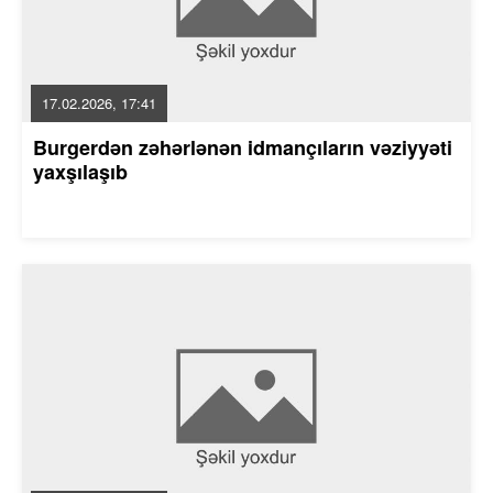
17.02.2026, 17:41
Burgerdən zəhərlənən idmançıların vəziyyəti
yaxşılaşıb