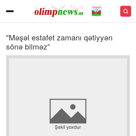
"Məşəl estafet zamanı qətiyyən
sönə bilməz”