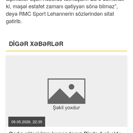
ki, məşəl estafet zamanı qətiyyən sönə bilməz”,
deyə RMC Sport Lehannerin sözlərindən sitat
gətirib.
DİGƏR XƏBƏRLƏR
09.05.2026, 22:35