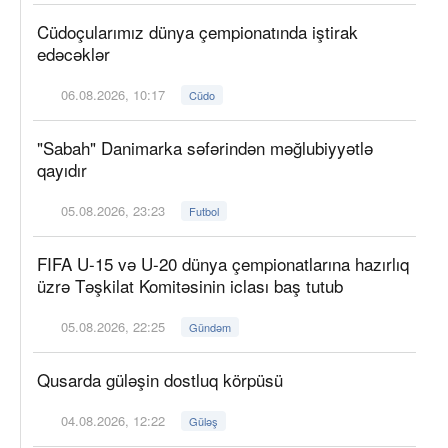
Cüdoçularımız dünya çempionatında iştirak
edəcəklər
06.08.2026, 10:17
Cüdo
"Sabah" Danimarka səfərindən məğlubiyyətlə
qayıdır
05.08.2026, 23:23
Futbol
FIFA U-15 və U-20 dünya çempionatlarına hazırlıq
üzrə Təşkilat Komitəsinin iclası baş tutub
05.08.2026, 22:25
Gündəm
Qusarda güləşin dostluq körpüsü
04.08.2026, 12:22
Güləş