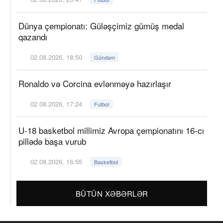
Dünya çempionatı: Güləşçimiz gümüş medal
qazandı
02.08.2026, 18:50
Gündəm
Ronaldo və Corcina evlənməyə hazırlaşır
02.08.2026, 17:24
Futbol
U-18 basketbol millimiz Avropa çempionatını 16-cı
pillədə başa vurub
02.08.2026, 16:55
Basketbol
BÜTÜN XƏBƏRLƏR