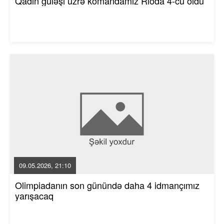
Qadın güləşi üzrə komandamız Rioda 4-cü oldu
09.05.2026, 21:10
Olimpiadanın son günündə daha 4 idmançımız
yarışacaq