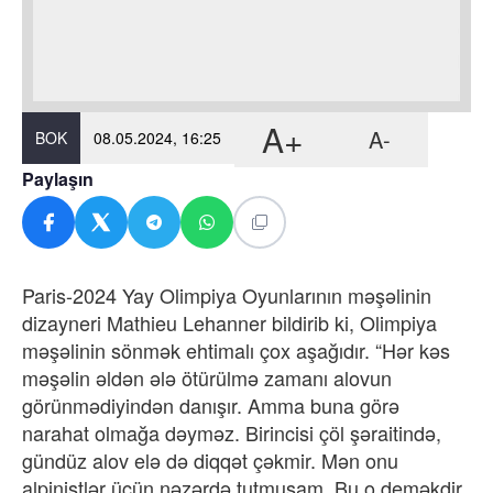
A+
A-
BOK
08.05.2024, 16:25
Paylaşın
Paris-2024 Yay Olimpiya Oyunlarının məşəlinin
dizayneri Mathieu Lehanner bildirib ki, Olimpiya
məşəlinin sönmək ehtimalı çox aşağıdır. “Hər kəs
məşəlin əldən ələ ötürülmə zamanı alovun
görünmədiyindən danışır. Amma buna görə
narahat olmağa dəyməz. Birincisi çöl şəraitində,
gündüz alov elə də diqqət çəkmir. Mən onu
alpinistlər üçün nəzərdə tutmuşam. Bu o deməkdir