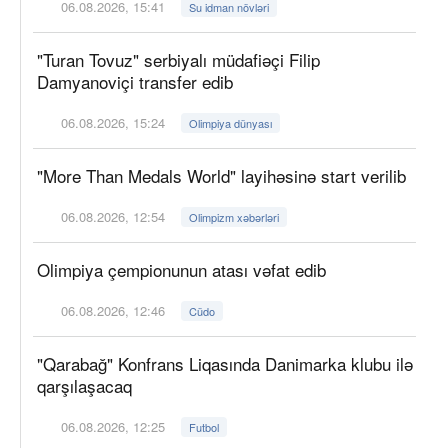
06.08.2026, 15:41
Su idman növləri
"Turan Tovuz" serbiyalı müdafiəçi Filip
Damyanoviçi transfer edib
06.08.2026, 15:24
Olimpiya dünyası
"More Than Medals World" layihəsinə start verilib
06.08.2026, 12:54
Olimpizm xəbərləri
Olimpiya çempionunun atası vəfat edib
06.08.2026, 12:46
Cüdo
"Qarabağ" Konfrans Liqasında Danimarka klubu ilə
qarşılaşacaq
06.08.2026, 12:25
Futbol