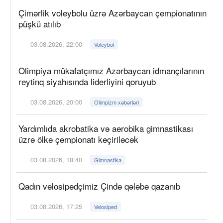
Çimərlik voleybolu üzrə Azərbaycan çempionatının
püşkü atılıb
03.08.2026, 22:00
Voleybol
Olimpiya mükafatçımız Azərbaycan idmançılarının
reytinq siyahısında liderliyini qoruyub
03.08.2026, 20:00
Olimpizm xəbərləri
Yardımlıda akrobatika və aerobika gimnastikası
üzrə ölkə çempionatı keçiriləcək
03.08.2026, 18:40
Gimnastika
Qadın velosipedçimiz Çində qələbə qazanıb
03.08.2026, 17:25
Velosiped