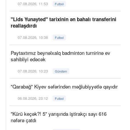
07.08.2026, 11:53
Futbol
"Lids Yunayted" tarixinin ən bahalı transferini
reallaşdırdı
07.08.2026, 10:38
Futbol
Paytaxtımız beynəlxalq badminton turnirinə ev
sahibliyi edəcək
07.08.2026, 10:23
Gündəm
"Qarabağ" Kiyev səfərindən məğlubiyyətlə qayıdır
06.08.2026, 23:12
Futbol
"Kürü keçək?! 5" yarışında iştirakçı sayı 616
nəfərə çatdı