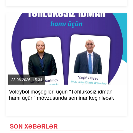
23.06.2026, 15:34
Voleybol məşqçiləri üçün “Təhlükəsiz idman -
hamı üçün” mövzusunda seminar keçiriləcək
SON XƏBƏRLƏR