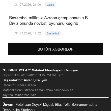
31.07.2026, 21:00
Güləş
Basketbol millimiz Avropa çempionatının B
Divizionunda növbəti oyununu keçirib
31.07.2026, 18:32
Basketbol
BÜTÜN XƏBƏRLƏR
"OLIMPNEWS.AZ" Məhdud Məsuliyyətli Cəmiyyət
Copyright © 2013-2026 "OLIMPNEWS.az"
Baş redaktor: Aslan Şirəliyev
Redaktor: Azər Əlizadə
Materiallardan istifadə zamanı www.olimpnews.az
saytına istinad zəruridir
Ünvan:
Fətəli xan Xoyski küçəsi, 98a. Tofiq Bəhramov adına
Respublika Stadionu