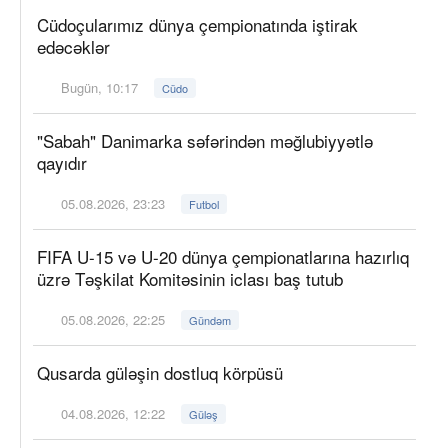
Cüdoçularımız dünya çempionatında iştirak
edəcəklər
Bugün, 10:17
Cüdo
"Sabah" Danimarka səfərindən məğlubiyyətlə
qayıdır
05.08.2026, 23:23
Futbol
FIFA U-15 və U-20 dünya çempionatlarına hazırlıq
üzrə Təşkilat Komitəsinin iclası baş tutub
05.08.2026, 22:25
Gündəm
Qusarda güləşin dostluq körpüsü
04.08.2026, 12:22
Güləş