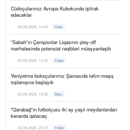
Cüdoçularımız Avropa Kubokunda iştirak
edəcəklər
03.08.2026, 14:50
Cüdo
"Sabah"ın Çempionlar Liqasının pley-off
mərhələsində potensial rəqibləri müəyyənləşib
03.08.2026, 14:32
Futbol
Yeniyetmə boksçularımız Şamaxıda təlim-məşq
toplanışına başlayıb
03.08.2026, 13:32
Boks
"Qarabağ"ın futbolçusu iki ay yaşıl meydanlardan
kənarda qalacaq
02.08.2026, 23:47
Futbol