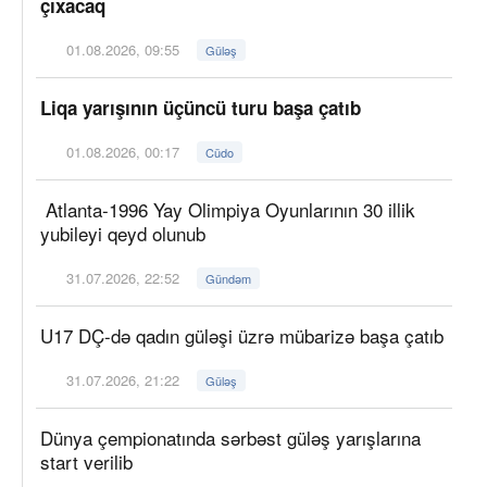
çıxacaq
01.08.2026, 09:55
Güləş
Liqa yarışının üçüncü turu başa çatıb
01.08.2026, 00:17
Cüdo
Atlanta-1996 Yay Olimpiya Oyunlarının 30 illik
yubileyi qeyd olunub
31.07.2026, 22:52
Gündəm
U17 DÇ-də qadın güləşi üzrə mübarizə başa çatıb
31.07.2026, 21:22
Güləş
Dünya çempionatında sərbəst güləş yarışlarına
start verilib