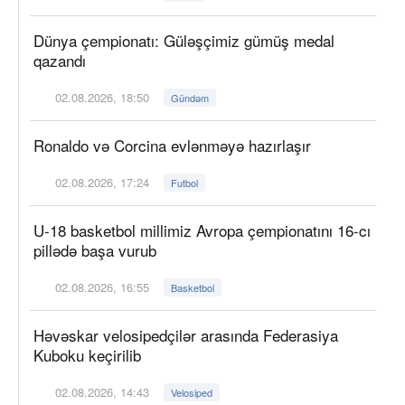
Dünya çempionatı: Güləşçimiz gümüş medal
qazandı
02.08.2026, 18:50
Gündəm
Ronaldo və Corcina evlənməyə hazırlaşır
02.08.2026, 17:24
Futbol
U-18 basketbol millimiz Avropa çempionatını 16-cı
pillədə başa vurub
02.08.2026, 16:55
Basketbol
Həvəskar velosipedçilər arasında Federasiya
Kuboku keçirilib
02.08.2026, 14:43
Velosiped