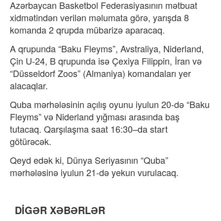
Azərbaycan Basketbol Federasiyasının mətbuat
xidmətindən verilən məlumata görə, yarışda 8
komanda 2 qrupda mübarizə aparacaq.
A qrupunda “Baku Fleyms”, Avstraliya, Niderland,
Çin U-24, B qrupunda isə Çexiya Filippin, İran və
“Düsseldorf Zoos” (Almaniya) komandaları yer
alacaqlar.
Quba mərhələsinin açılış oyunu iyulun 20-də “Baku
Fleyms” və Niderland yığması arasında baş
tutacaq. Qarşılaşma saat 16:30–da start
götürəcək.
Qeyd edək ki, Dünya Seriyasının “Quba”
mərhələsinə iyulun 21-də yekun vurulacaq.
DİGƏR XƏBƏRLƏR