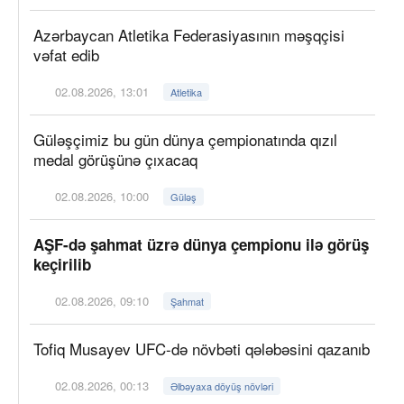
Azərbaycan Atletika Federasiyasının məşqçisi
vəfat edib
02.08.2026, 13:01
Atletika
Güləşçimiz bu gün dünya çempionatında qızıl
medal görüşünə çıxacaq
02.08.2026, 10:00
Güləş
AŞF-də şahmat üzrə dünya çempionu ilə görüş
keçirilib
02.08.2026, 09:10
Şahmat
Tofiq Musayev UFC-də növbəti qələbəsini qazanıb
02.08.2026, 00:13
Əlbəyaxa döyüş növləri