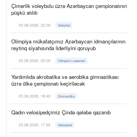
Çimərlik voleybolu üzrə Azərbaycan çempionatının
püşkü atılıb
03.08.2026, 22:00
Voleybol
Olimpiya mükafatçımız Azərbaycan idmançılarının
reytinq siyahısında liderliyini qoruyub
03.08.2026, 20:00
Olimpizm xəbərləri
Yardımlıda akrobatika və aerobika gimnastikası
üzrə ölkə çempionatı keçiriləcək
03.08.2026, 18:40
Gimnastika
Qadın velosipedçimiz Çində qələbə qazanıb
03.08.2026, 17:25
Velosiped