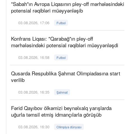
"Sabah"ın Avropa Liqasının pley-off mərhələsindəki
potensial rəqibləri müəyyənləşib
03.08.2026, 17:06
Futbol
Konfrans Liqası: "Qarabağ"ın pley-off
mərhələsindəki potensial rəqibləri müəyyənləşdi
03.08.2026, 16:58
Futbol
Qusarda Respublika Şahmat Olimpiadasına start
verilib
03.08.2026, 16:35
Şahmat
Fərid Qayıbov ölkəmizi beynəlxalq yarışlarda
uğurla təmsil etmiş idmançılarla görüşüb
03.08.2026, 16:30
Olimpiya dünyası