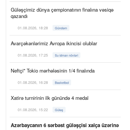
Güləşçimiz dünya çempionatının finalına vəsiqə
qazandı
01.08.2026, 18:28
Gündəm
Avarçəkənlərimiz Avropa ikincisi olublar
01.08.2026, 17:25
Su idman növləri
Neftçi" Tokio mərhələsinin 1/4 finalında
01.08.2026, 16:28
Basketbol
Xatirə turnirinin ilk günündə 4 medal
01.08.2026, 15:22
Güləş
Azərbaycanın 6 sərbəst güləşçisi xalça üzərinə