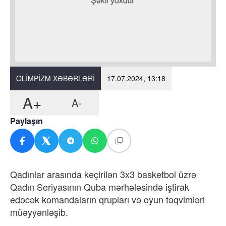
OLIMPIZM XƏBƏRLƏRI
17.07.2024, 13:18
A+
A-
Paylaşın
Qadınlar arasında keçirilən 3x3 basketbol üzrə
Qadın Seriyasının Quba mərhələsində iştirak
edəcək komandaların qrupları və oyun təqvimləri
müəyyənləşib.