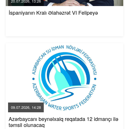
20.07.2026, 13:26
İspaniyanın Kralı Əlahəzrət VI Felipeyə
09.07.2026, 14:28
Azərbaycanı beynəlxalq reqatada 12 idmançı ilə
təmsil olunacaq