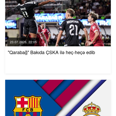
23.07.2026, 22:05
"Qarabağ" Bakıda ÇSKA ilə heç-heçə edib