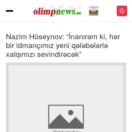
Nazim Hüseynov: “İnanıram ki, hər
bir idmançımız yeni qələbələrlə
xalqımızı sevindirəcək”