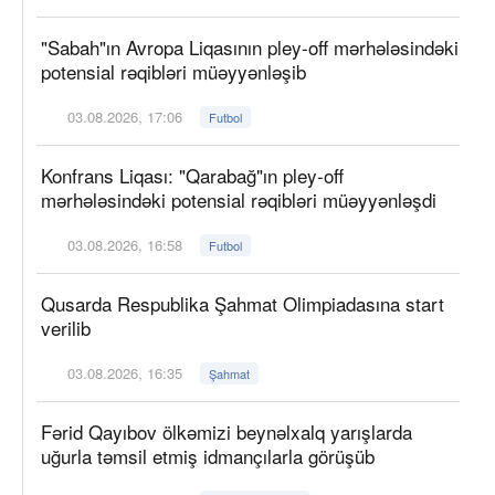
"Sabah"ın Avropa Liqasının pley-off mərhələsindəki
potensial rəqibləri müəyyənləşib
03.08.2026, 17:06
Futbol
Konfrans Liqası: "Qarabağ"ın pley-off
mərhələsindəki potensial rəqibləri müəyyənləşdi
03.08.2026, 16:58
Futbol
Qusarda Respublika Şahmat Olimpiadasına start
verilib
03.08.2026, 16:35
Şahmat
Fərid Qayıbov ölkəmizi beynəlxalq yarışlarda
uğurla təmsil etmiş idmançılarla görüşüb