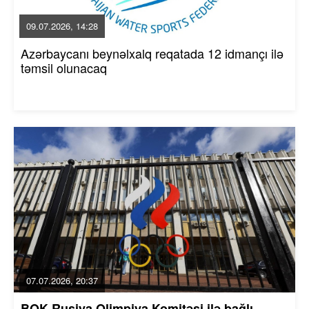
09.07.2026, 14:28
Azərbaycanı beynəlxalq reqatada 12 idmançı ilə
təmsil olunacaq
07.07.2026, 20:37
BOK Rusiya Olimpiya Komitəsi ilə bağlı