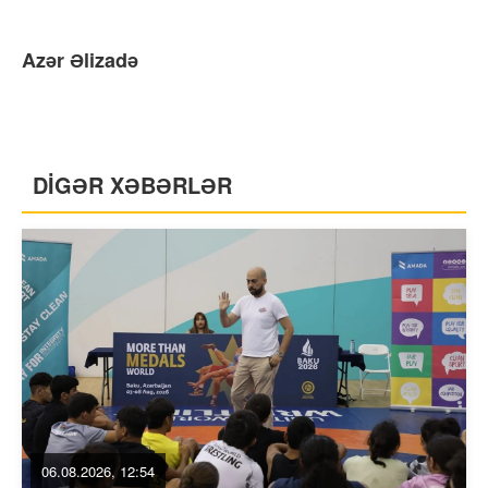
Azər Əlizadə
DİGƏR XƏBƏRLƏR
06.08.2026, 12:54