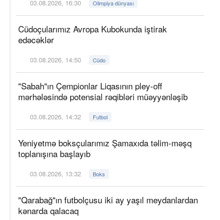
03.08.2026, 16:30
Olimpiya dünyası
Cüdoçularımız Avropa Kubokunda iştirak
edəcəklər
03.08.2026, 14:50
Cüdo
"Sabah"ın Çempionlar Liqasının pley-off
mərhələsində potensial rəqibləri müəyyənləşib
03.08.2026, 14:32
Futbol
Yeniyetmə boksçularımız Şamaxıda təlim-məşq
toplanışına başlayıb
03.08.2026, 13:32
Boks
"Qarabağ"ın futbolçusu iki ay yaşıl meydanlardan
kənarda qalacaq