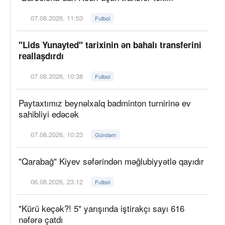
07.08.2026, 11:53
Futbol
"Lids Yunayted" tarixinin ən bahalı transferini
reallaşdırdı
07.08.2026, 10:38
Futbol
Paytaxtımız beynəlxalq badminton turnirinə ev
sahibliyi edəcək
07.08.2026, 10:23
Gündəm
"Qarabağ" Kiyev səfərindən məğlubiyyətlə qayıdır
06.08.2026, 23:12
Futbol
"Kürü keçək?! 5" yarışında iştirakçı sayı 616
nəfərə çatdı