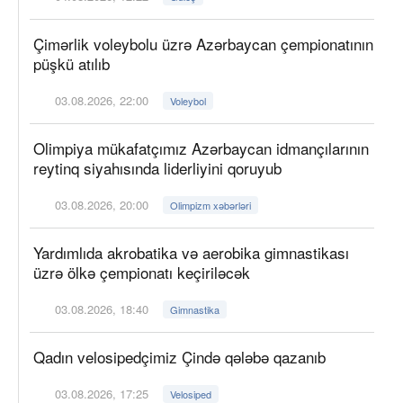
Çimərlik voleybolu üzrə Azərbaycan çempionatının
püşkü atılıb
03.08.2026, 22:00
Voleybol
Olimpiya mükafatçımız Azərbaycan idmançılarının
reytinq siyahısında liderliyini qoruyub
03.08.2026, 20:00
Olimpizm xəbərləri
Yardımlıda akrobatika və aerobika gimnastikası
üzrə ölkə çempionatı keçiriləcək
03.08.2026, 18:40
Gimnastika
Qadın velosipedçimiz Çində qələbə qazanıb
03.08.2026, 17:25
Velosiped