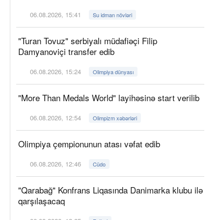
06.08.2026, 15:41
Su idman növləri
"Turan Tovuz" serbiyalı müdafiəçi Filip
Damyanoviçi transfer edib
06.08.2026, 15:24
Olimpiya dünyası
"More Than Medals World" layihəsinə start verilib
06.08.2026, 12:54
Olimpizm xəbərləri
Olimpiya çempionunun atası vəfat edib
06.08.2026, 12:46
Cüdo
"Qarabağ" Konfrans Liqasında Danimarka klubu ilə
qarşılaşacaq