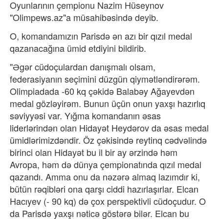
Oyunlarının çempionu Nazim Hüseynov
"Olimpews.az"a müsahibəsində deyib.
O, komandamızın Parisdə ən azı bir qızıl medal
qazanacağına ümid etdiyini bildirib.
"Əgər cüdoçulardan danışmalı olsam,
federasiyanın seçimini düzgün qiymətləndirərəm.
Olimpiadada -60 kq çəkidə Balabəy Ağayevdən
medal gözləyirəm. Bunun üçün onun yaxşı hazırlıq
səviyyəsi var. Yığma komandanın əsas
liderlərindən olan Hidayət Heydərov da əsas medal
ümidlərimizdəndir. Öz çəkisində reytinq cədvəlində
birinci olan Hidayət bu il bir ay ərzində həm
Avropa, həm də dünya çempionatında qızıl medal
qazandı. Amma onu da nəzərə almaq lazımdır ki,
bütün rəqibləri ona qarşı ciddi hazırlaşırlar. Elcan
Hacıyev (- 90 kq) də çox perspektivli cüdoçudur. O
da Parisdə yaxşı nəticə göstərə bilər. Elcan bu