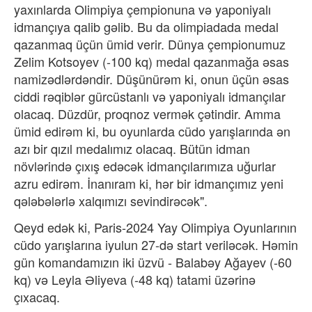
yaxınlarda Olimpiya çempionuna və yaponiyalı
idmançıya qalib gəlib. Bu da olimpiadada medal
qazanmaq üçün ümid verir. Dünya çempionumuz
Zelim Kotsoyev (-100 kq) medal qazanmağa əsas
namizədlərdəndir. Düşünürəm ki, onun üçün əsas
ciddi rəqiblər gürcüstanlı və yaponiyalı idmançılar
olacaq. Düzdür, proqnoz vermək çətindir. Amma
ümid edirəm ki, bu oyunlarda cüdo yarışlarında ən
azı bir qızıl medalımız olacaq. Bütün idman
növlərində çıxış edəcək idmançılarımıza uğurlar
azru edirəm. İnanıram ki, hər bir idmançımız yeni
qələbələrlə xalqımızı sevindirəcək".
Qeyd edək ki, Paris-2024 Yay Olimpiya Oyunlarının
cüdo yarışlarına iyulun 27-də start veriləcək. Həmin
gün komandamızın iki üzvü - Balabəy Ağayev (-60
kq) və Leyla Əliyeva (-48 kq) tatami üzərinə
çıxacaq.