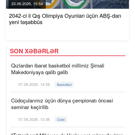
23.06.2026, 15:54
2042-ci il Qış Olimpiya Oyunları üçün ABŞ-dan
yeni təşəbbüs
SON XƏBƏRLƏR
Qızlardan ibarət basketbol millimiz Şimali
Makedoniyaya qalib gəlib
07.08.2026, 14:39
Basketbol
Cüdoçularımız üçün dünya çempionatı öncəsi
seminar keçirilib
07.08.2026, 13:36
Cüdo