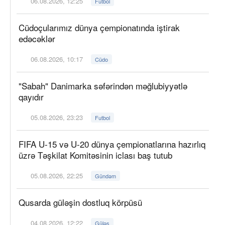
06.08.2026, 12:25
Futbol
Cüdoçularımız dünya çempionatında iştirak
edəcəklər
06.08.2026, 10:17
Cüdo
"Sabah" Danimarka səfərindən məğlubiyyətlə
qayıdır
05.08.2026, 23:23
Futbol
FIFA U-15 və U-20 dünya çempionatlarına hazırlıq
üzrə Təşkilat Komitəsinin iclası baş tutub
05.08.2026, 22:25
Gündəm
Qusarda güləşin dostluq körpüsü
04.08.2026, 12:22
Güləş