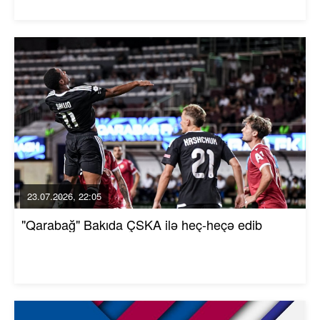
23.07.2026, 22:05
"Qarabağ" Bakıda ÇSKA ilə heç-heçə edib