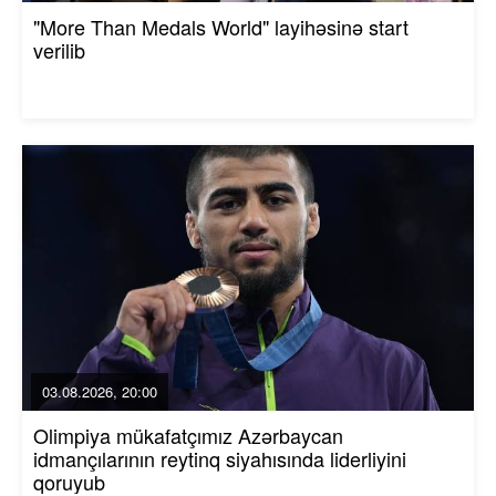
"More Than Medals World" layihəsinə start
verilib
03.08.2026, 20:00
Olimpiya mükafatçımız Azərbaycan
idmançılarının reytinq siyahısında liderliyini
qoruyub