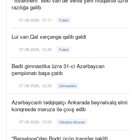
"Tottenhem" Miki van de Venlə yeni müqavilə üzrə
razılığa gəlib
07.08.2026, 13:17
Futbol
Lui van Qal xərçəngə qalib gəldi
07.08.2026, 12:45
Futbol
Bədii gimnastika üzrə 31-ci Azərbaycan
çempionatı başa çatıb
07.08.2026, 12:23
Gimnastika
Azərbaycanlı tədqiqatçı Ankarada beynəlxalq elmi
konqresdə məruzə ilə çıxış edib
07.08.2026, 12:05
Olimpiya dünyası
"Barselona"dan Rodri üçün transfer təklifi