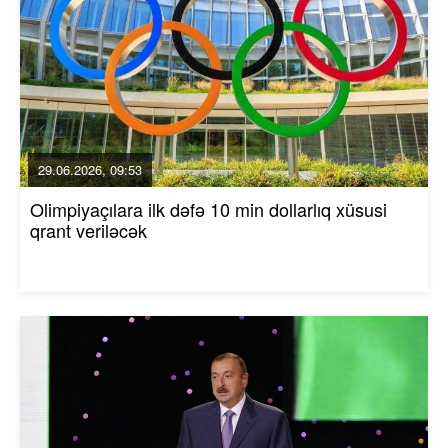
29.06.2026, 09:53
Olimpiyaçılara ilk dəfə 10 min dollarlıq xüsusi
qrant veriləcək