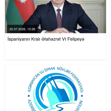
20.07.2026, 13:26
İspaniyanın Kralı Əlahəzrət VI Felipeyə