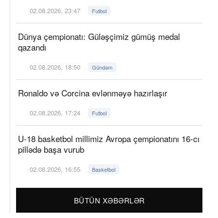
02.08.2026, 23:47
Futbol
Dünya çempionatı: Güləşçimiz gümüş medal
qazandı
02.08.2026, 18:50
Gündəm
Ronaldo və Corcina evlənməyə hazırlaşır
02.08.2026, 17:24
Futbol
U-18 basketbol millimiz Avropa çempionatını 16-cı
pillədə başa vurub
02.08.2026, 16:55
Basketbol
BÜTÜN XƏBƏRLƏR