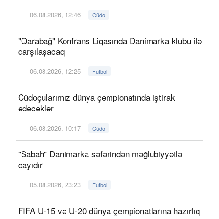
06.08.2026, 12:46
Cüdo
"Qarabağ" Konfrans Liqasında Danimarka klubu ilə
qarşılaşacaq
06.08.2026, 12:25
Futbol
Cüdoçularımız dünya çempionatında iştirak
edəcəklər
06.08.2026, 10:17
Cüdo
"Sabah" Danimarka səfərindən məğlubiyyətlə
qayıdır
05.08.2026, 23:23
Futbol
FIFA U-15 və U-20 dünya çempionatlarına hazırlıq