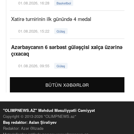
01.08.2026, 16:28
Basketbol
Xatirə turnirinin ilk günündə 4 medal
01.08.2026, 15:22
Güləş
Azərbaycanın 6 sərbəst güləşçisi xalça üzərinə
çıxacaq
01.08.2026, 09:55
Güləş
BÜTÜN XƏBƏRLƏR
"OLIMPNEWS.AZ" Məhdud Məsuliyyətli Cəmiyyət
Copyright © 2013-2026 "OLIMPNEWS.az"
Baş redaktor: Aslan Şirəliyev
Redaktor: Azər Əlizadə