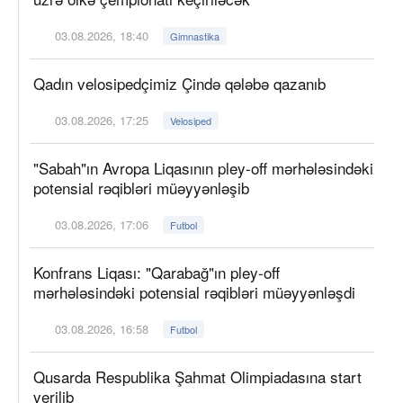
03.08.2026, 18:40
Gimnastika
Qadın velosipedçimiz Çində qələbə qazanıb
03.08.2026, 17:25
Velosiped
"Sabah"ın Avropa Liqasının pley-off mərhələsindəki
potensial rəqibləri müəyyənləşib
03.08.2026, 17:06
Futbol
Konfrans Liqası: "Qarabağ"ın pley-off
mərhələsindəki potensial rəqibləri müəyyənləşdi
03.08.2026, 16:58
Futbol
Qusarda Respublika Şahmat Olimpiadasına start
verilib