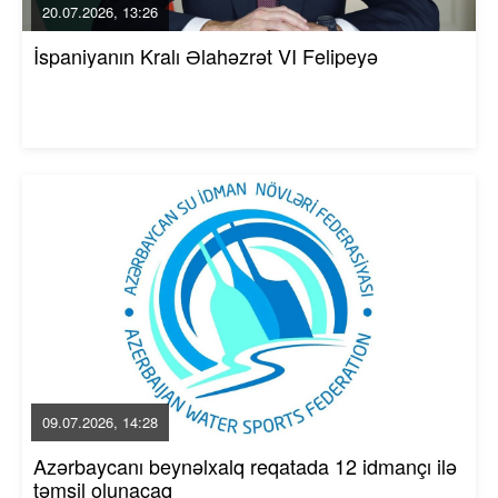
20.07.2026, 13:26
İspaniyanın Kralı Əlahəzrət VI Felipeyə
09.07.2026, 14:28
Azərbaycanı beynəlxalq reqatada 12 idmançı ilə
təmsil olunacaq