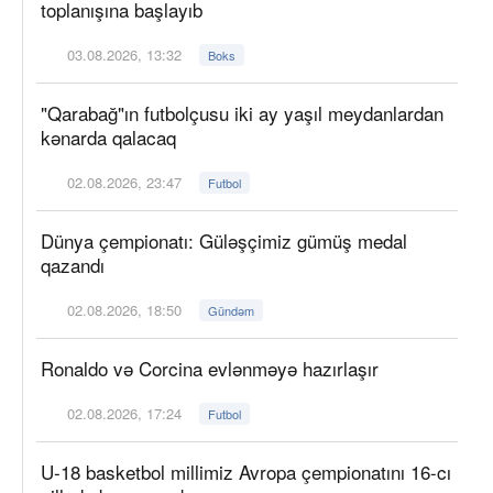
toplanışına başlayıb
03.08.2026, 13:32
Boks
"Qarabağ"ın futbolçusu iki ay yaşıl meydanlardan
kənarda qalacaq
02.08.2026, 23:47
Futbol
Dünya çempionatı: Güləşçimiz gümüş medal
qazandı
02.08.2026, 18:50
Gündəm
Ronaldo və Corcina evlənməyə hazırlaşır
02.08.2026, 17:24
Futbol
U-18 basketbol millimiz Avropa çempionatını 16-cı