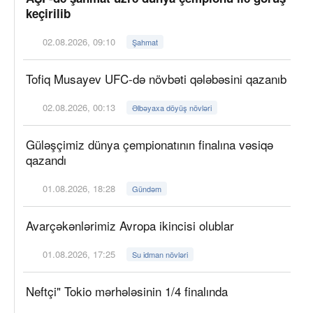
keçirilib
02.08.2026, 09:10
Şahmat
Tofiq Musayev UFC-də növbəti qələbəsini qazanıb
02.08.2026, 00:13
Əlbəyaxa döyüş növləri
Güləşçimiz dünya çempionatının finalına vəsiqə
qazandı
01.08.2026, 18:28
Gündəm
Avarçəkənlərimiz Avropa ikincisi olublar
01.08.2026, 17:25
Su idman növləri
Neftçi" Tokio mərhələsinin 1/4 finalında