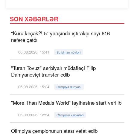
SON XƏBƏRLƏR
"Kürü keçək?! 5" yarışında iştirakçı sayı 616
nəfərə çatdı
06.08.2026, 15:41
Su idman növləri
"Turan Tovuz" serbiyalı müdafiəçi Filip
Damyanoviçi transfer edib
06.08.2026, 15:24
Olimpiya dünyası
"More Than Medals World" layihəsinə start verilib
06.08.2026, 12:54
Olimpizm xəbərləri
Olimpiya çempionunun atası vəfat edib