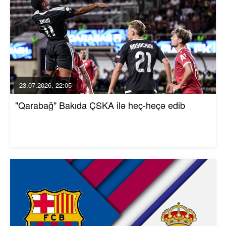
23.07.2026, 22:05
"Qarabağ" Bakıda ÇSKA ilə heç-heçə edib