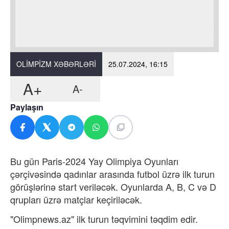
OLIMPIZM XƏBƏRLƏRI
25.07.2024, 16:15
A+
A-
Paylaşın
Bu gün Paris-2024 Yay Olimpiya Oyunları
çərçivəsində qadınlar arasında futbol üzrə ilk turun
görüşlərinə start veriləcək. Oyunlarda A, B, C və D
qrupları üzrə matçlar keçiriləcək.
"Olimpnews.az" ilk turun təqvimini təqdim edir.