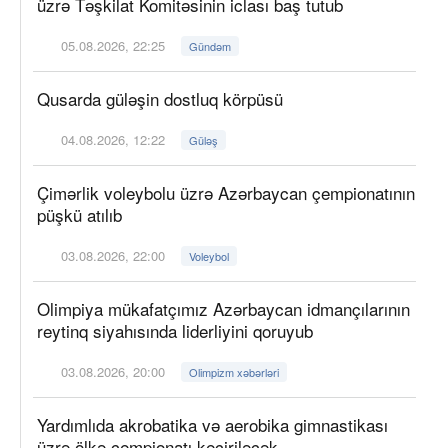
üzrə Təşkilat Komitəsinin iclası baş tutub
05.08.2026, 22:25
Gündəm
Qusarda güləşin dostluq körpüsü
04.08.2026, 12:22
Güləş
Çimərlik voleybolu üzrə Azərbaycan çempionatının
püşkü atılıb
03.08.2026, 22:00
Voleybol
Olimpiya mükafatçımız Azərbaycan idmançılarının
reytinq siyahısında liderliyini qoruyub
03.08.2026, 20:00
Olimpizm xəbərləri
Yardımlıda akrobatika və aerobika gimnastikası
üzrə ölkə çempionatı keçiriləcək