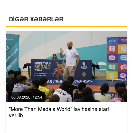
DİGƏR XƏBƏRLƏR
06.08.2026, 12:54
"More Than Medals World" layihəsinə start
verilib