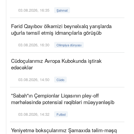
03.08.2026, 16:35
Şahmat
Fərid Qayıbov ölkəmizi beynəlxalq yarışlarda
uğurla təmsil etmiş idmançılarla görüşüb
03.08.2026, 16:30
Olimpiya dünyası
Cüdoçularımız Avropa Kubokunda iştirak
edəcəklər
03.08.2026, 14:50
Cüdo
"Sabah"ın Çempionlar Liqasının pley-off
mərhələsində potensial rəqibləri müəyyənləşib
03.08.2026, 14:32
Futbol
Yeniyetmə boksçularımız Şamaxıda təlim-məşq