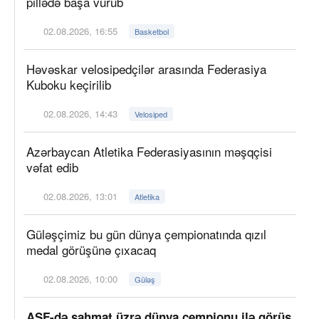
pillədə başa vurub
02.08.2026, 16:55
Basketbol
Həvəskar velosipedçilər arasında Federasiya
Kuboku keçirilib
02.08.2026, 14:43
Velosiped
Azərbaycan Atletika Federasiyasının məşqçisi
vəfat edib
02.08.2026, 13:01
Atletika
Güləşçimiz bu gün dünya çempionatında qızıl
medal görüşünə çıxacaq
02.08.2026, 10:00
Güləş
AŞF-də şahmat üzrə dünya çempionu ilə görüş