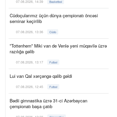
07.08.2026, 14:39
Basketbol
Cüdoçularımız üçün dünya çempionatı öncəsi
seminar keçirilib
07.08.2026, 13:36
Cüdo
"Tottenhem" Miki van de Venlə yeni müqavilə üzrə
razılığa gəlib
07.08.2026, 13:17
Futbol
Lui van Qal xərçəngə qalib gəldi
07.08.2026, 12:45
Futbol
Bədii gimnastika üzrə 31-ci Azərbaycan
çempionatı başa çatıb
07.08.2026, 12:23
Gimnastika