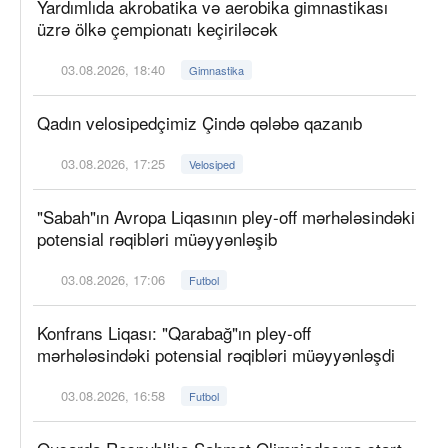
Yardımlıda akrobatika və aerobika gimnastikası
üzrə ölkə çempionatı keçiriləcək
03.08.2026, 18:40
Gimnastika
Qadın velosipedçimiz Çində qələbə qazanıb
03.08.2026, 17:25
Velosiped
"Sabah"ın Avropa Liqasının pley-off mərhələsindəki
potensial rəqibləri müəyyənləşib
03.08.2026, 17:06
Futbol
Konfrans Liqası: "Qarabağ"ın pley-off
mərhələsindəki potensial rəqibləri müəyyənləşdi
03.08.2026, 16:58
Futbol