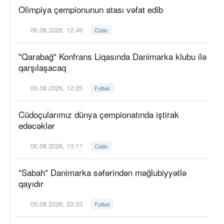
Olimpiya çempionunun atası vəfat edib
06.08.2026, 12:46
Cüdo
"Qarabağ" Konfrans Liqasında Danimarka klubu ilə
qarşılaşacaq
06.08.2026, 12:25
Futbol
Cüdoçularımız dünya çempionatında iştirak
edəcəklər
06.08.2026, 10:17
Cüdo
"Sabah" Danimarka səfərindən məğlubiyyətlə
qayıdır
05.08.2026, 23:23
Futbol