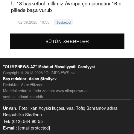
U-18 basketbol millimiz Avropa çempionatını 16-cı
pillədə başa vurub
02.08.2026, 16:55
Basketbol
BÜTÜN XƏBƏRLƏR
"OLIMPNEWS.AZ" Məhdud Məsuliyyətli Cəmiyyət
Copyright © 2013-2026 "OLIMPNEWS.az"
Baş redaktor: Aslan Şirəliyev
Redaktor: Azər Əlizadə
Materiallardan istifadə zamanı www.olimpnews.az
saytına istinad zəruridir
Ünvan:
Fətəli xan Xoyski küçəsi, 98a. Tofiq Bəhramov adına
Respublika Stadionu
Tel:
(012) 564-90-55
E-mail:
[email protected]