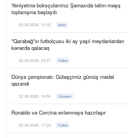
Yeniyetmə boksçularımız Şamaxıda təlim-məşq
toplanışına başlayıb
03.08.2026, 13:32
Boks
"Qarabağ"ın futbolçusu iki ay yaşıl meydanlardan
kənarda qalacaq
02.08.2026, 23:47
Futbol
Dünya çempionatı: Güləşçimiz gümüş medal
qazandı
02.08.2026, 18:50
Gündəm
Ronaldo və Corcina evlənməyə hazırlaşır
02.08.2026, 17:24
Futbol