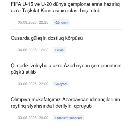
FIFA U-15 və U-20 dünya çempionatlarına hazırlıq
üzrə Təşkilat Komitəsinin iclası baş tutub
05.08.2026, 22:25
Gündəm
Qusarda güləşin dostluq körpüsü
04.08.2026, 12:22
Güləş
Çimərlik voleybolu üzrə Azərbaycan çempionatının
püşkü atılıb
03.08.2026, 22:00
Voleybol
Olimpiya mükafatçımız Azərbaycan idmançılarının
reytinq siyahısında liderliyini qoruyub
03.08.2026, 20:00
Olimpizm xəbərləri