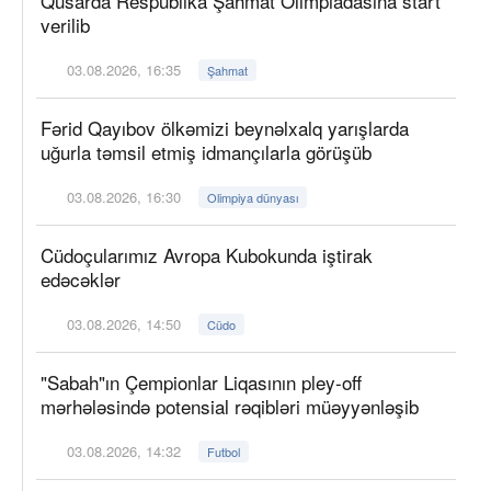
Qusarda Respublika Şahmat Olimpiadasına start
verilib
03.08.2026, 16:35
Şahmat
Fərid Qayıbov ölkəmizi beynəlxalq yarışlarda
uğurla təmsil etmiş idmançılarla görüşüb
03.08.2026, 16:30
Olimpiya dünyası
Cüdoçularımız Avropa Kubokunda iştirak
edəcəklər
03.08.2026, 14:50
Cüdo
"Sabah"ın Çempionlar Liqasının pley-off
mərhələsində potensial rəqibləri müəyyənləşib
03.08.2026, 14:32
Futbol