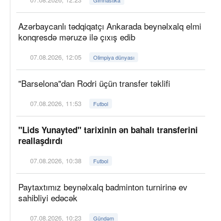
Azərbaycanlı tədqiqatçı Ankarada beynəlxalq elmi
konqresdə məruzə ilə çıxış edib
07.08.2026, 12:05
Olimpiya dünyası
"Barselona"dan Rodri üçün transfer təklifi
07.08.2026, 11:53
Futbol
"Lids Yunayted" tarixinin ən bahalı transferini
reallaşdırdı
07.08.2026, 10:38
Futbol
Paytaxtımız beynəlxalq badminton turnirinə ev
sahibliyi edəcək
07.08.2026, 10:23
Gündəm