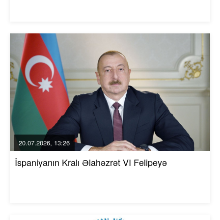
20.07.2026, 13:26
İspaniyanın Kralı Əlahəzrət VI Felipeyə