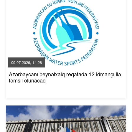
09.07.2026, 14:28
Azərbaycanı beynəlxalq reqatada 12 idmançı ilə
təmsil olunacaq