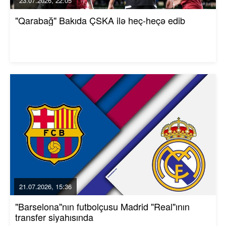
23.07.2026, 22:05
"Qarabağ" Bakıda ÇSKA ilə heç-heçə edib
21.07.2026, 15:36
"Barselona"nın futbolçusu Madrid "Real"ının
transfer siyahısında