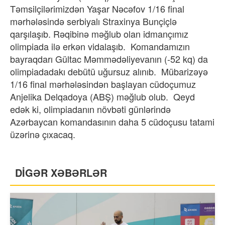
Təmsilçilərimizdən Yaşar Nəcəfov 1/16 final
mərhələsində serbiyalı Straxinya Bunçiçlə
qarşılaşıb. Rəqibinə məğlub olan idmançımız
olimpiada ilə erkən vidalaşıb. Komandamızın
bayraqdarı Gültac Məmmədəliyevanın (-52 kq) da
olimpiadadakı debütü uğursuz alınıb. Mübarizəyə
1/16 final mərhələsindən başlayan cüdoçumuz
Anjelika Delqadoya (ABŞ) məğlub olub. Qeyd
edək ki, olimpiadanın növbəti günlərində
Azərbaycan komandasının daha 5 cüdoçusu tatami
üzərinə çıxacaq.
DİGƏR XƏBƏRLƏR