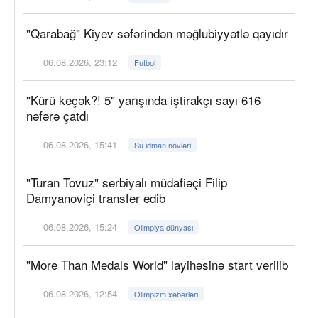
"Qarabağ" Kiyev səfərindən məğlubiyyətlə qayıdır
06.08.2026, 23:12
Futbol
"Kürü keçək?! 5" yarışında iştirakçı sayı 616
nəfərə çatdı
06.08.2026, 15:41
Su idman növləri
"Turan Tovuz" serbiyalı müdafiəçi Filip
Damyanoviçi transfer edib
06.08.2026, 15:24
Olimpiya dünyası
"More Than Medals World" layihəsinə start verilib
06.08.2026, 12:54
Olimpizm xəbərləri