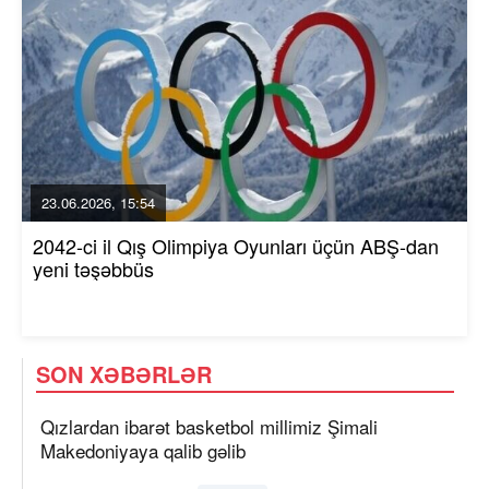
23.06.2026, 15:54
2042-ci il Qış Olimpiya Oyunları üçün ABŞ-dan
yeni təşəbbüs
SON XƏBƏRLƏR
Qızlardan ibarət basketbol millimiz Şimali
Makedoniyaya qalib gəlib