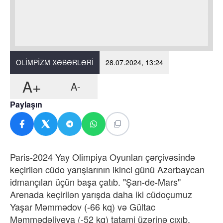
OLIMPIZM XƏBƏRLƏRI
28.07.2024, 13:24
A+
A-
Paylaşın
Paris-2024 Yay Olimpiya Oyunları çərçivəsində
keçirilən cüdo yarışlarının ikinci günü Azərbaycan
idmançıları üçün başa çatıb. "Şan-de-Mars"
Arenada keçirilən yarışda daha iki cüdoçumuz
Yaşar Məmmədov (-66 kq) və Gültac
Məmmədəliyeva (-52 kq) tatami üzərinə çıxıb.