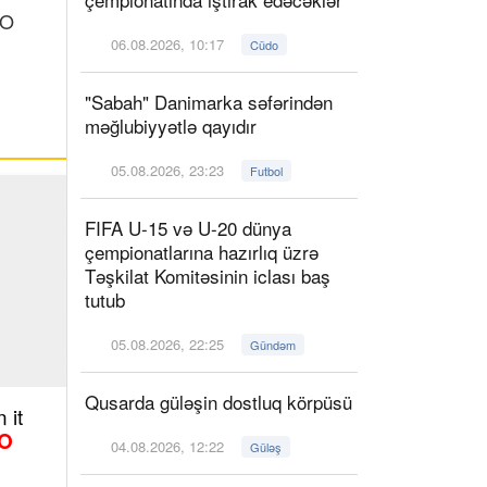
 O
06.08.2026, 10:17
Cüdo
"Sabah" Danimarka səfərindən
məğlubiyyətlə qayıdır
05.08.2026, 23:23
Futbol
FIFA U-15 və U-20 dünya
çempionatlarına hazırlıq üzrə
Təşkilat Komitəsinin iclası baş
tutub
05.08.2026, 22:25
Gündəm
Qusarda güləşin dostluq körpüsü
 it
O
04.08.2026, 12:22
Güləş