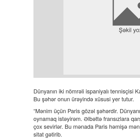
Dünyanın iki nömrəli ispaniyalı tennisçisi 
Bu şəhər onun ürəyində xüsusi yer tutur.
“Mənim üçün Paris gözəl şəhərdir. Dünyanın
oynamaq istəyirəm. Əlbəttə fransızlara q
çox sevirlər. Bu mənada Paris həmişə məni
sitat gətirib.