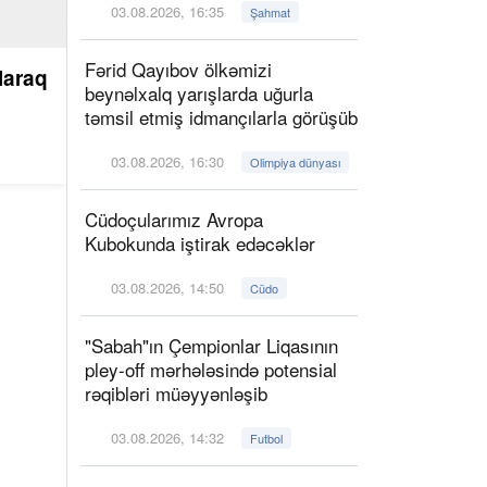
03.08.2026, 16:35
Şahmat
Fərid Qayıbov ölkəmizi
laraq
beynəlxalq yarışlarda uğurla
təmsil etmiş idmançılarla görüşüb
03.08.2026, 16:30
Olimpiya dünyası
Cüdoçularımız Avropa
Kubokunda iştirak edəcəklər
03.08.2026, 14:50
Cüdo
"Sabah"ın Çempionlar Liqasının
pley-off mərhələsində potensial
rəqibləri müəyyənləşib
03.08.2026, 14:32
Futbol