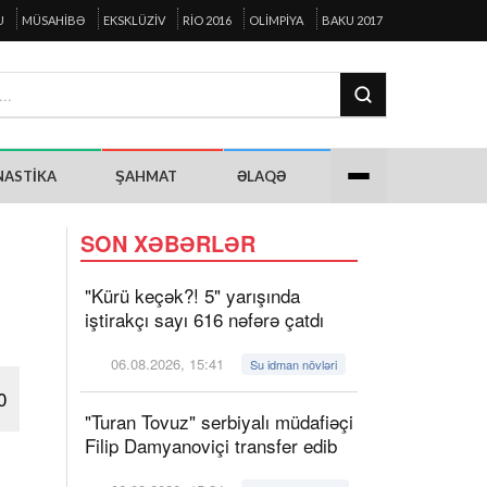
U
MÜSAHIBƏ
EKSKLÜZIV
RIO 2016
OLIMPIYA
BAKU 2017
NASTIKA
ŞAHMAT
ƏLAQƏ
SON XƏBƏRLƏR
"Kürü keçək?! 5" yarışında
iştirakçı sayı 616 nəfərə çatdı
06.08.2026, 15:41
Su idman növləri
0
"Turan Tovuz" serbiyalı müdafiəçi
Filip Damyanoviçi transfer edib