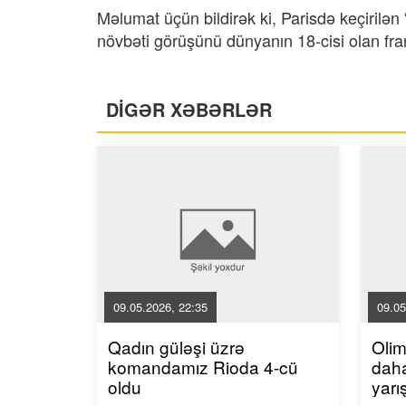
Məlumat üçün bildirək ki, Parisdə keçirilə
növbəti görüşünü dünyanın 18-cisi olan fr
DİGƏR XƏBƏRLƏR
09.05.2026, 22:35
09.05
Qadın güləşi üzrə
Oli
komandamız Rioda 4-cü
dah
oldu
yarı