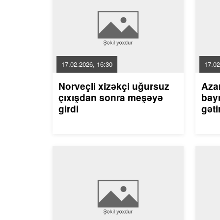
17.02.2026, 16:30
17.02
Norveçli xizəkçi uğursuz
Aza
çıxışdan sonra meşəyə
bayr
girdi
gəti