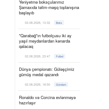
Yeniyetmə boksçularımız
Şamaxıda təlim-məşq toplanışına
başlayıb
03.08.2026, 13:32
Boks
"Qarabağ"ın futbolçusu iki ay
yaşıl meydanlardan kənarda
qalacaq
02.08.2026, 23:47
Futbol
Dünya çempionatı: Güləşçimiz
gümüş medal qazandı
02.08.2026, 18:50
Gündəm
Ronaldo və Corcina evlənməyə
hazırlaşır