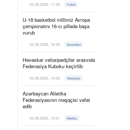
02.08.2026, 17:24
Futbol
U-18 basketbol millimiz Avropa
çempionatını 16-cı pillədə başa
vurub
02.08.2026, 16:55
Basketbol
Həvəskar velosipedçilər arasında
Federasiya Kuboku keçirilib
02.08.2026, 14:43
Velosiped
Azərbaycan Atletika
Federasiyasının məşqçisi vəfat
edib
02.08.2026, 13:01
Atletika