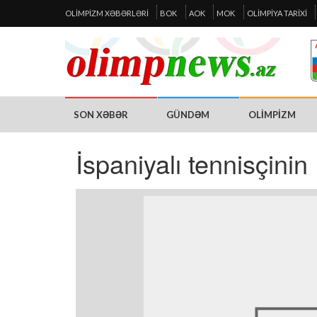
OLIMPIZM XƏBƏRLƏRI
BOK
AOK
MOK
OLIMPIYA TARIXI
SON XƏBƏR
GÜNDƏM
OLIMPIZM
İspaniyalı tennisçinin