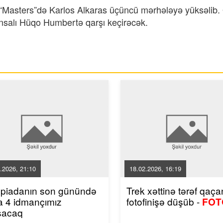
n “Masters”də Karlos Alkaras üçüncü mərhələyə yüksəlib.
ansalı Hüqo Humbertə qarşı keçirəcək.
.2026, 21:10
18.02.2026, 16:19
mpiadanın son günündə
Trek xəttinə tərəf qaçan
a 4 idmançımız
fotofinişə düşüb -
FOT
şacaq