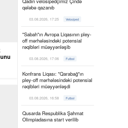
Qadın velosipedçimiz Çində
qələbə qazanıb
03.08.2026, 17:25
Velosiped
"Sabah"ın Avropa Liqasının pley-
off mərhələsindəki potensial
rəqibləri müəyyənləşib
k
ğunu
03.08.2026, 17:06
Futbol
Konfrans Liqası: "Qarabağ"ın
pley-off mərhələsindəki potensial
rəqibləri müəyyənləşdi
03.08.2026, 16:58
Futbol
Qusarda Respublika Şahmat
Olimpiadasına start verilib