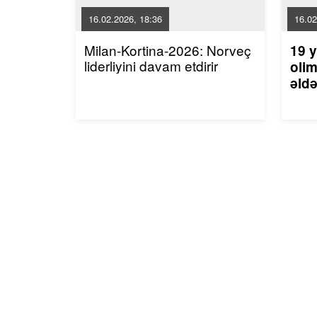
16.02.2026, 18:36
16.02
Milan-Kortina-2026: Norveç
19 y
liderliyini davam etdirir
olim
əldə