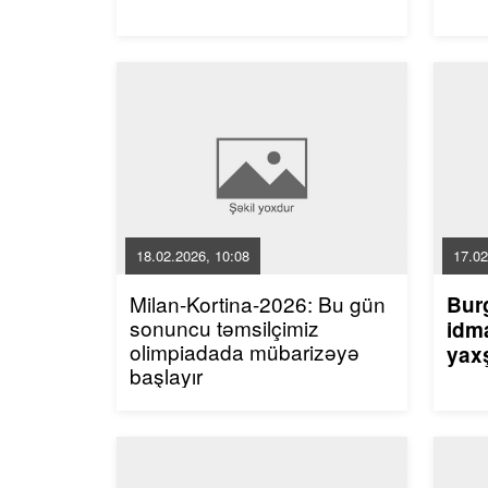
18.02.2026, 10:08
17.02
Milan-Kortina-2026: Bu gün
Bur
sonuncu təmsilçimiz
idma
olimpiadada mübarizəyə
yaxş
başlayır