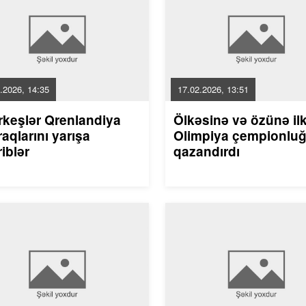
.2026, 14:35
17.02.2026, 13:51
rkeşlər Qrenlandiya
Ölkəsinə və özünə il
aqlarını yarışa
Olimpiya çempionlu
riblər
qazandırdı