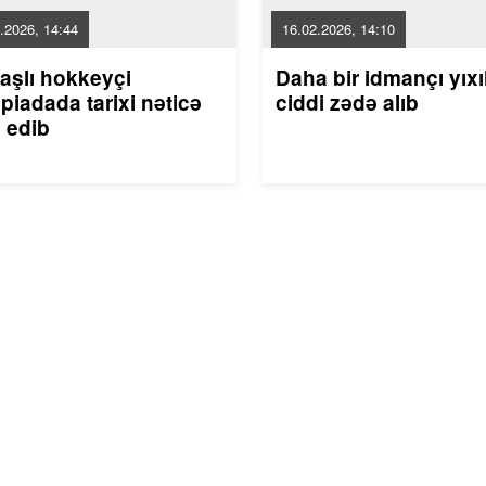
.2026, 14:44
16.02.2026, 14:10
aşlı hokkeyçi
Daha bir idmançı yıxı
piadada tarixi nəticə
ciddi zədə alıb
 edib