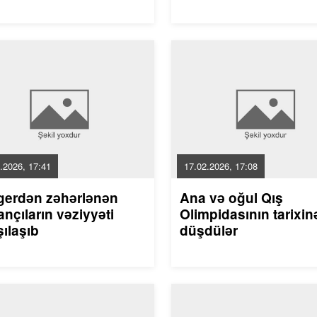
.2026, 17:41
17.02.2026, 17:08
gerdən zəhərlənən
Ana və oğul Qış
nçıların vəziyyəti
Olimpidasının tarixin
ılaşıb
düşdülər