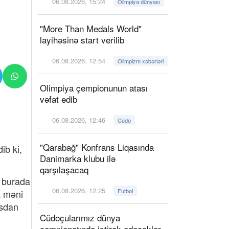
06.08.2026, 15:24
Olimpiya dünyası
"More Than Medals World"
layihəsinə start verilib
06.08.2026, 12:54
Olimpizm xəbərləri
Olimpiya çempionunun atası
vəfat edib
06.08.2026, 12:46
Cüdo
"Qarabağ" Konfrans Liqasında
ib ki,
Danimarka klubu ilə
qarşılaşacaq
ə burada
06.08.2026, 12:25
Futbol
a məni
asdan
Cüdoçularımız dünya
çempionatında iştirak edəcəklər