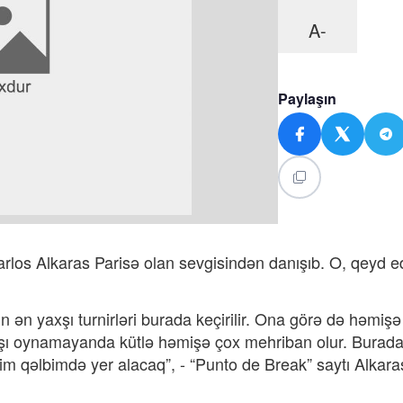
A-
Paylaşın
Karlos Alkaras Parisə olan sevgisindən danışıb. O, qeyd ed
 ən yaxşı turnirləri burada keçirilir. Ona görə də həmiş
arşı oynamayanda kütlə həmişə çox mehriban olur. Burad
m qəlbimdə yer alacaq”, - “Punto de Break” saytı Alkar