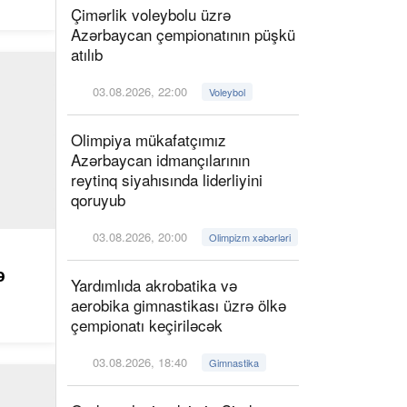
Çimərlik voleybolu üzrə
Azərbaycan çempionatının püşkü
atılıb
03.08.2026, 22:00
Voleybol
Olimpiya mükafatçımız
Azərbaycan idmançılarının
reytinq siyahısında liderliyini
qoruyub
03.08.2026, 20:00
Olimpizm xəbərləri
ə
Yardımlıda akrobatika və
aerobika gimnastikası üzrə ölkə
çempionatı keçiriləcək
03.08.2026, 18:40
Gimnastika