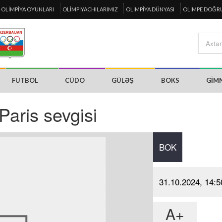
OLIMPIYA OYUNLARI
OLIMPIYACHILARIMIZ
OLIMPIYA DÜNYASI
OLIMPE DOĞR
FUTBOL
CÜDO
GÜLƏŞ
BOKS
GIM
 Paris sevgisi
BOK
31.10.2024, 14:5
A+