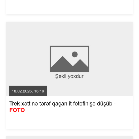
18.02.2026, 16:19
Trek xəttinə tərəf qaçan it fotofinişə düşüb -
FOTO