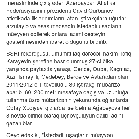
mərasimində çıxış edən Azərbaycan Atletika
Federasiyasının prezidenti Cavid Qurbanov
atletikada ilk addımlarını atan iştirakçılara uğurlar
arzulayıb və əsas məqsədin istedadlı uşaqların
müəyyən edilərək onlara lazımi dəstəyin
göstərilməsindən ibarət olduğunu bildirib.
SSRİ rekordçusu, ümumittifaq dərəcəli hakim Tofiq
Karayevin şərəfinə həsr olunmuş 27-ci ölkə
yarışında paytaxtla yanaşı, Gəncə, Quba, Xaçmaz,
Xızı, İsmayıllı, Gədəbəy, Bərdə və Astaradan olan
2011/2012-ci il təvəllüdlü 80 iştirakçı mübarizə
aparıb. 60, 200 metr məsafəyə qaçış və uzunluğa
tullanma üzrə mübarizənin yekununda oğlanlarda
Oqtay Xudiyev, qızlarda isə Səlma Ağabəyova hər
3 növdə birinci olaraq üçnövçülüyün qalibi adını
qazanıblar.
Qeyd edək ki, "İstedadlı uşaqların müəyyən