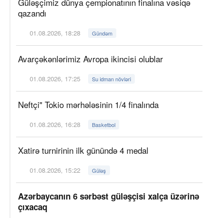
Güləşçimiz dünya çempionatının finalına vəsiqə
qazandı
01.08.2026, 18:28
Gündəm
Avarçəkənlərimiz Avropa ikincisi olublar
01.08.2026, 17:25
Su idman növləri
Neftçi" Tokio mərhələsinin 1/4 finalında
01.08.2026, 16:28
Basketbol
Xatirə turnirinin ilk günündə 4 medal
01.08.2026, 15:22
Güləş
Azərbaycanın 6 sərbəst güləşçisi xalça üzərinə
çıxacaq