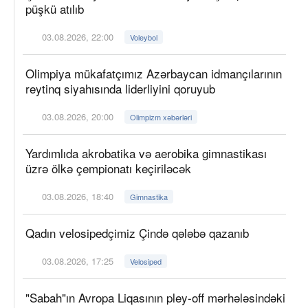
püşkü atılıb
03.08.2026, 22:00
Voleybol
Olimpiya mükafatçımız Azərbaycan idmançılarının
reytinq siyahısında liderliyini qoruyub
03.08.2026, 20:00
Olimpizm xəbərləri
Yardımlıda akrobatika və aerobika gimnastikası
üzrə ölkə çempionatı keçiriləcək
03.08.2026, 18:40
Gimnastika
Qadın velosipedçimiz Çində qələbə qazanıb
03.08.2026, 17:25
Velosiped
"Sabah"ın Avropa Liqasının pley-off mərhələsindəki