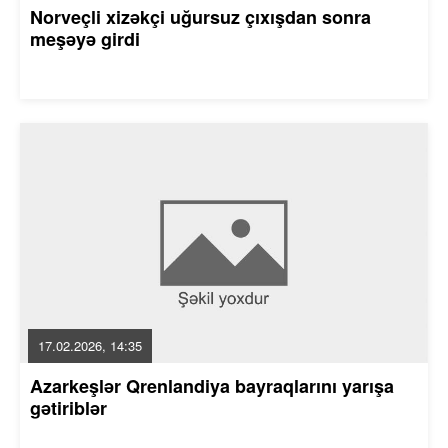
Norveçli xizəkçi uğursuz çıxışdan sonra
meşəyə girdi
17.02.2026, 14:35
Azarkeşlər Qrenlandiya bayraqlarını yarışa
gətiriblər