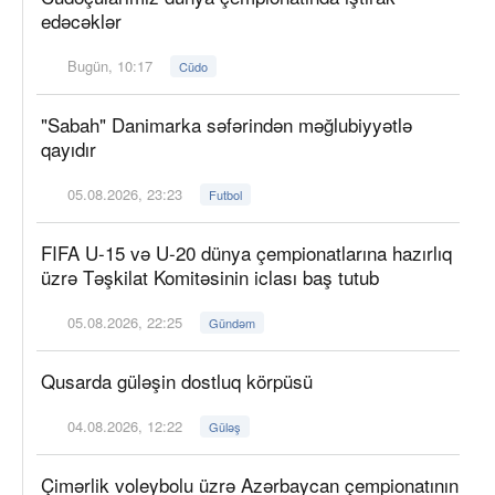
edəcəklər
Bugün, 10:17
Cüdo
"Sabah" Danimarka səfərindən məğlubiyyətlə
qayıdır
05.08.2026, 23:23
Futbol
FIFA U-15 və U-20 dünya çempionatlarına hazırlıq
üzrə Təşkilat Komitəsinin iclası baş tutub
05.08.2026, 22:25
Gündəm
Qusarda güləşin dostluq körpüsü
04.08.2026, 12:22
Güləş
Çimərlik voleybolu üzrə Azərbaycan çempionatının