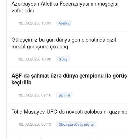
Azərbaycan Atletika Federasiyasının məşqçisi
vəfat edib
02.08.2026, 13:01
Atletika
Güləşçimiz bu gün dünya çempionatında qızıl
medal görüşünə çıxacaq
02.08.2026, 10:00
Güləş
AŞF-də şahmat üzrə dünya çempionu ilə görüş
keçirilib
02.08.2026, 09:10
Şahmat
Tofiq Musayev UFC-də növbəti qələbəsini qazanıb
02.08.2026, 00:13
Əlbəyaxa döyüş növləri