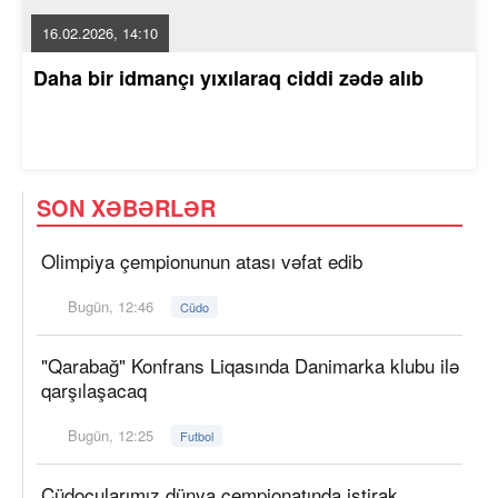
16.02.2026, 14:10
Daha bir idmançı yıxılaraq ciddi zədə alıb
SON XƏBƏRLƏR
Olimpiya çempionunun atası vəfat edib
Bugün, 12:46
Cüdo
"Qarabağ" Konfrans Liqasında Danimarka klubu ilə
qarşılaşacaq
Bugün, 12:25
Futbol
Cüdoçularımız dünya çempionatında iştirak