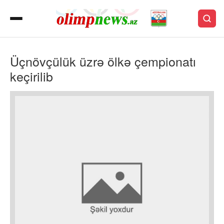
Üçnövçülük üzrə ölkə çempionatı
keçirilib