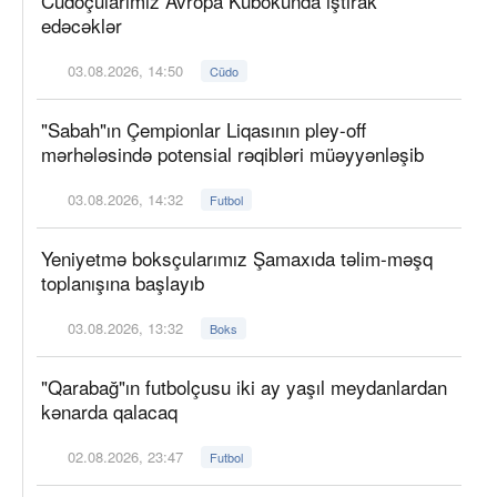
Cüdoçularımız Avropa Kubokunda iştirak
edəcəklər
03.08.2026, 14:50
Cüdo
"Sabah"ın Çempionlar Liqasının pley-off
mərhələsində potensial rəqibləri müəyyənləşib
03.08.2026, 14:32
Futbol
Yeniyetmə boksçularımız Şamaxıda təlim-məşq
toplanışına başlayıb
03.08.2026, 13:32
Boks
"Qarabağ"ın futbolçusu iki ay yaşıl meydanlardan
kənarda qalacaq
02.08.2026, 23:47
Futbol