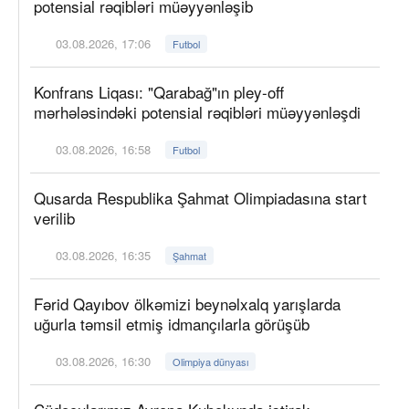
potensial rəqibləri müəyyənləşib
03.08.2026, 17:06
Futbol
Konfrans Liqası: "Qarabağ"ın pley-off
mərhələsindəki potensial rəqibləri müəyyənləşdi
03.08.2026, 16:58
Futbol
Qusarda Respublika Şahmat Olimpiadasına start
verilib
03.08.2026, 16:35
Şahmat
Fərid Qayıbov ölkəmizi beynəlxalq yarışlarda
uğurla təmsil etmiş idmançılarla görüşüb
03.08.2026, 16:30
Olimpiya dünyası