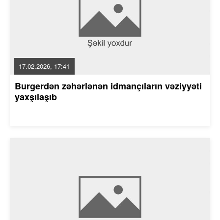
17.02.2026, 17:41
Burgerdən zəhərlənən idmançıların vəziyyəti
yaxşılaşıb