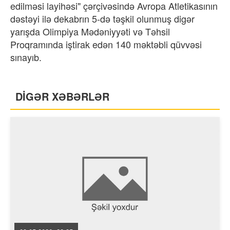
edilməsi layihəsi" çərçivəsində Avropa Atletikasının
dəstəyi ilə dekabrın 5-də təşkil olunmuş digər
yarışda Olimpiya Mədəniyyəti və Təhsil
Proqramında iştirak edən 140 məktəbli qüvvəsi
sınayıb.
DİGƏR XƏBƏRLƏR