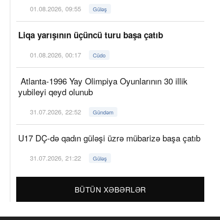
01.08.2026, 09:55
Güləş
Liqa yarışının üçüncü turu başa çatıb
01.08.2026, 00:17
Cüdo
Atlanta-1996 Yay Olimpiya Oyunlarının 30 illik
yubileyi qeyd olunub
31.07.2026, 22:52
Gündəm
U17 DÇ-də qadın güləşi üzrə mübarizə başa çatıb
31.07.2026, 21:22
Güləş
BÜTÜN XƏBƏRLƏR