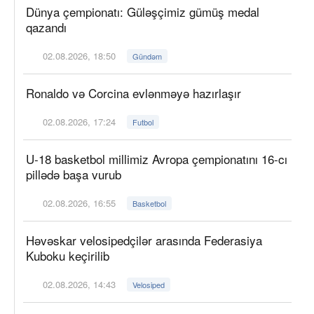
Dünya çempionatı: Güləşçimiz gümüş medal
qazandı
02.08.2026, 18:50
Gündəm
Ronaldo və Corcina evlənməyə hazırlaşır
02.08.2026, 17:24
Futbol
U-18 basketbol millimiz Avropa çempionatını 16-cı
pillədə başa vurub
02.08.2026, 16:55
Basketbol
Həvəskar velosipedçilər arasında Federasiya
Kuboku keçirilib
02.08.2026, 14:43
Velosiped