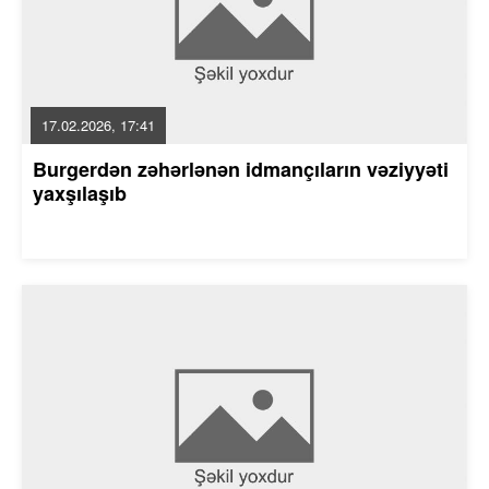
17.02.2026, 17:41
Burgerdən zəhərlənən idmançıların vəziyyəti
yaxşılaşıb