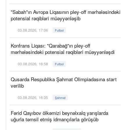
"Sabah"ın Avropa Liqasının pley-off mərhələsindəki
potensial rəqibləri müəyyənləşib
03.08.2026, 17:06
Futbol
Konfrans Liqası: "Qarabağ"ın pley-off
mərhələsindəki potensial rəqibləri müəyyənləşdi
03.08.2026, 16:58
Futbol
Qusarda Respublika Şahmat Olimpiadasına start
verilib
03.08.2026, 16:35
Şahmat
Fərid Qayıbov ölkəmizi beynəlxalq yarışlarda
uğurla təmsil etmiş idmançılarla görüşüb