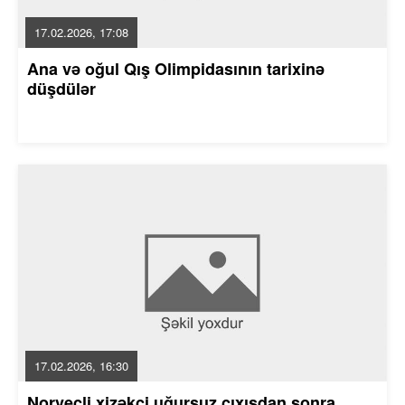
17.02.2026, 17:08
Ana və oğul Qış Olimpidasının tarixinə
düşdülər
17.02.2026, 16:30
Norveçli xizəkçi uğursuz çıxışdan sonra