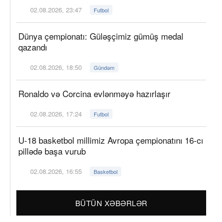
02.08.2026, 23:47
Futbol
Dünya çempionatı: Güləşçimiz gümüş medal
qazandı
02.08.2026, 18:50
Gündəm
Ronaldo və Corcina evlənməyə hazırlaşır
02.08.2026, 17:24
Futbol
U-18 basketbol millimiz Avropa çempionatını 16-cı
pillədə başa vurub
02.08.2026, 16:55
Basketbol
BÜTÜN XƏBƏRLƏR