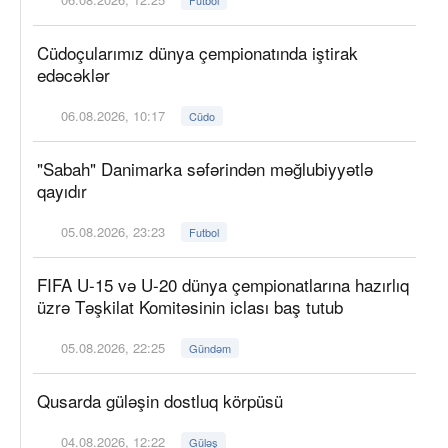
Cüdoçularımız dünya çempionatında iştirak
edəcəklər
06.08.2026, 10:17
Cüdo
"Sabah" Danimarka səfərindən məğlubiyyətlə
qayıdır
05.08.2026, 23:23
Futbol
FIFA U-15 və U-20 dünya çempionatlarına hazırlıq
üzrə Təşkilat Komitəsinin iclası baş tutub
05.08.2026, 22:25
Gündəm
Qusarda güləşin dostluq körpüsü
04.08.2026, 12:22
Güləş