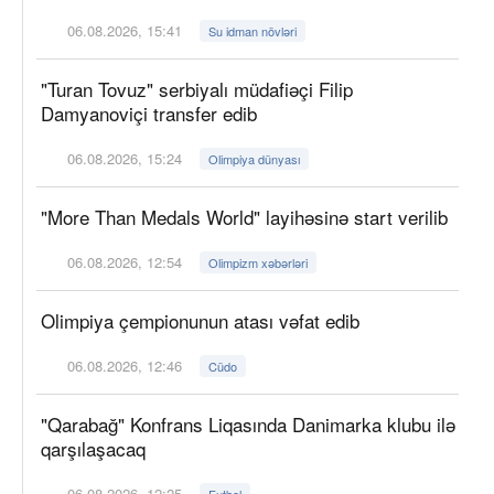
06.08.2026, 15:41
Su idman növləri
"Turan Tovuz" serbiyalı müdafiəçi Filip
Damyanoviçi transfer edib
06.08.2026, 15:24
Olimpiya dünyası
"More Than Medals World" layihəsinə start verilib
06.08.2026, 12:54
Olimpizm xəbərləri
Olimpiya çempionunun atası vəfat edib
06.08.2026, 12:46
Cüdo
"Qarabağ" Konfrans Liqasında Danimarka klubu ilə
qarşılaşacaq
06.08.2026, 12:25
Futbol