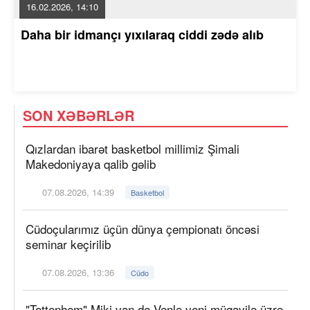
16.02.2026, 14:10
Daha bir idmançı yıxılaraq ciddi zədə alıb
SON XƏBƏRLƏR
Qızlardan ibarət basketbol millimiz Şimali
Makedoniyaya qalib gəlib
07.08.2026, 14:39
Basketbol
Cüdoçularımız üçün dünya çempionatı öncəsi
seminar keçirilib
07.08.2026, 13:36
Cüdo
"Tottenhem" Miki van de Venlə yeni müqavilə üzrə