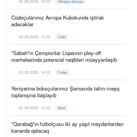
03.08.2026, 16:30
Olimpiya dünyası
Cüdoçularımız Avropa Kubokunda iştirak
edəcəklər
03.08.2026, 14:50
Cüdo
"Sabah"ın Çempionlar Liqasının pley-off
mərhələsində potensial rəqibləri müəyyənləşib
03.08.2026, 14:32
Futbol
Yeniyetmə boksçularımız Şamaxıda təlim-məşq
toplanışına başlayıb
03.08.2026, 13:32
Boks
"Qarabağ"ın futbolçusu iki ay yaşıl meydanlardan
kənarda qalacaq