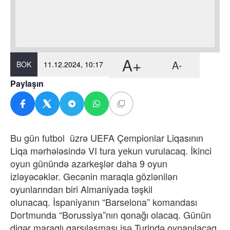
A+
A-
BOK
11.12.2024, 10:17
Paylaşın
Bu gün futbol üzrə UEFA Çempionlar Liqasının
Liqa mərhələsində VI tura yekun vurulacaq. İkinci
oyun günündə azarkeşlər daha 9 oyun
izləyəcəklər. Gecənin maraqla gözlənilən
oyunlarından biri Almaniyada təşkil
olunacaq. İspaniyanın “Barselona” komandası
Dortmunda “Borussiya”nın qonağı olacaq. Günün
digər maraqlı qarşılaşması isə Turində oynanılacaq.