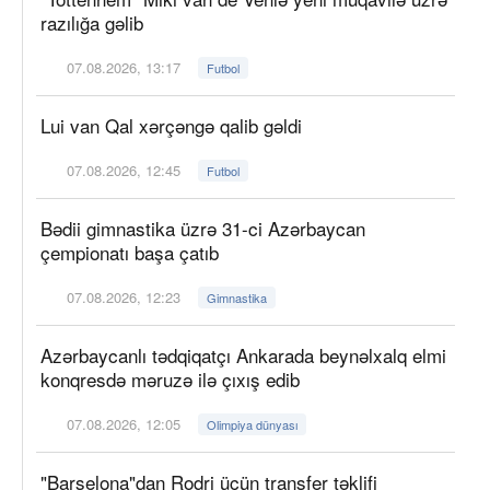
razılığa gəlib
07.08.2026, 13:17
Futbol
Lui van Qal xərçəngə qalib gəldi
07.08.2026, 12:45
Futbol
Bədii gimnastika üzrə 31-ci Azərbaycan
çempionatı başa çatıb
07.08.2026, 12:23
Gimnastika
Azərbaycanlı tədqiqatçı Ankarada beynəlxalq elmi
konqresdə məruzə ilə çıxış edib
07.08.2026, 12:05
Olimpiya dünyası
"Barselona"dan Rodri üçün transfer təklifi