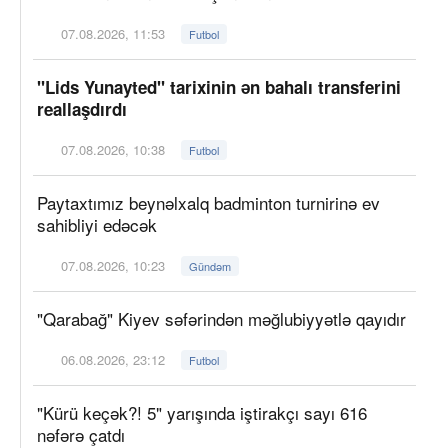
07.08.2026, 11:53
Futbol
"Lids Yunayted" tarixinin ən bahalı transferini
reallaşdırdı
07.08.2026, 10:38
Futbol
Paytaxtımız beynəlxalq badminton turnirinə ev
sahibliyi edəcək
07.08.2026, 10:23
Gündəm
"Qarabağ" Kiyev səfərindən məğlubiyyətlə qayıdır
06.08.2026, 23:12
Futbol
"Kürü keçək?! 5" yarışında iştirakçı sayı 616
nəfərə çatdı