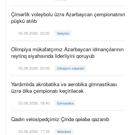
Çimərlik voleybolu üzrə Azərbaycan çempionatının
püşkü atılıb
03.08.2026, 22:00
Voleybol
Olimpiya mükafatçımız Azərbaycan idmançılarının
reytinq siyahısında liderliyini qoruyub
03.08.2026, 20:00
Olimpizm xəbərləri
Yardımlıda akrobatika və aerobika gimnastikası
üzrə ölkə çempionatı keçiriləcək
03.08.2026, 18:40
Gimnastika
Qadın velosipedçimiz Çində qələbə qazanıb
03.08.2026, 17:25
Velosiped