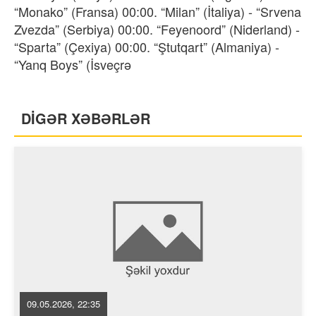
“Monako” (Fransa) 00:00. “Milan” (İtaliya) - “Srvena
Zvezda” (Serbiya) 00:00. “Feyenoord” (Niderland) -
“Sparta” (Çexiya) 00:00. “Ştutqart” (Almaniya) -
“Yanq Boys” (İsveçrə
DİGƏR XƏBƏRLƏR
09.05.2026, 22:35