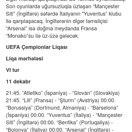
Son oyunlarda uğursuzluqla üzləşən “Mançester
Siti” (İngiltərə) səfərdə İtaliyanın "Yuventus” klubu
ilə qarşılaşacaq. İngiltərənin digər təmsilçisi
“Arsenal” isə doğma meydanda Fransa
“Monako”su ilə üz-üzə gələcək.
UEFA Çempionlar Liqası
Liqa mərhələsi
VI tur
11 dekabr
21:45. “Atletiko” (İspaniya) - “Slovan” (Slovakiya)
21:45. “Lill” (Fransa) - “Şturm” (Avstriya) 00:00.
“Borussiya” (Dortmund, Almaniya) - “Barselona”
(İspaniya) 00:00. “Yuventus” (İtaliya) - “Mançester
Siti” (İngiltərə) 00:00. “Benfika” (Portuqaliya) -
“Bolonya” (İtaliya) 00:00. “Arsenal” (İngiltərə) -