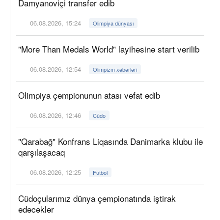
Damyanoviçi transfer edib
06.08.2026, 15:24
Olimpiya dünyası
"More Than Medals World" layihəsinə start verilib
06.08.2026, 12:54
Olimpizm xəbərləri
Olimpiya çempionunun atası vəfat edib
06.08.2026, 12:46
Cüdo
"Qarabağ" Konfrans Liqasında Danimarka klubu ilə
qarşılaşacaq
06.08.2026, 12:25
Futbol
Cüdoçularımız dünya çempionatında iştirak
edəcəklər