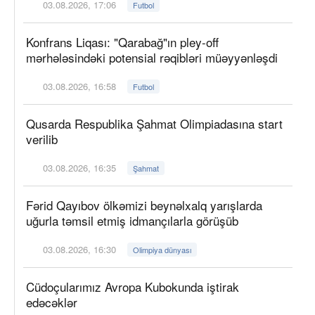
03.08.2026, 17:06
Futbol
Konfrans Liqası: "Qarabağ"ın pley-off
mərhələsindəki potensial rəqibləri müəyyənləşdi
03.08.2026, 16:58
Futbol
Qusarda Respublika Şahmat Olimpiadasına start
verilib
03.08.2026, 16:35
Şahmat
Fərid Qayıbov ölkəmizi beynəlxalq yarışlarda
uğurla təmsil etmiş idmançılarla görüşüb
03.08.2026, 16:30
Olimpiya dünyası
Cüdoçularımız Avropa Kubokunda iştirak
edəcəklər