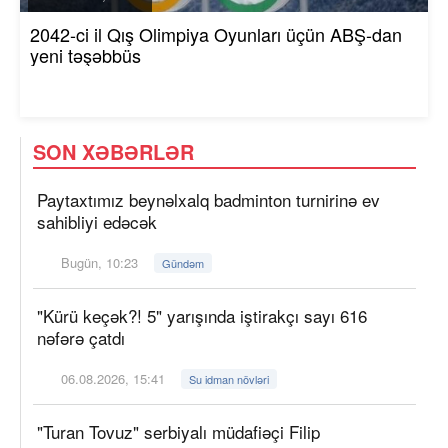
2042-ci il Qış Olimpiya Oyunları üçün ABŞ-dan
yeni təşəbbüs
SON XƏBƏRLƏR
Paytaxtımız beynəlxalq badminton turnirinə ev
sahibliyi edəcək
Bugün, 10:23
Gündəm
"Kürü keçək?! 5" yarışında iştirakçı sayı 616
nəfərə çatdı
06.08.2026, 15:41
Su idman növləri
"Turan Tovuz" serbiyalı müdafiəçi Filip