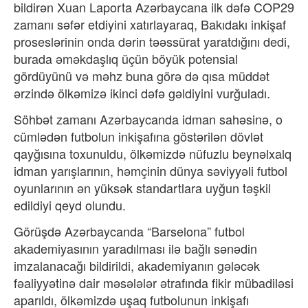
bildirən Xuan Laporta Azərbaycana ilk dəfə COP29
zamanı səfər etdiyini xatırlayaraq, Bakıdakı inkişaf
proseslərinin onda dərin təəssürat yaratdığını dedi,
burada əməkdaşlıq üçün böyük potensial
gördüyünü və məhz buna görə də qısa müddət
ərzində ölkəmizə ikinci dəfə gəldiyini vurğuladı.
Söhbət zamanı Azərbaycanda idman sahəsinə, o
cümlədən futbolun inkişafına göstərilən dövlət
qayğısına toxunuldu, ölkəmizdə nüfuzlu beynəlxalq
idman yarışlarının, həmçinin dünya səviyyəli futbol
oyunlarının ən yüksək standartlara uyğun təşkil
edildiyi qeyd olundu.
Görüşdə Azərbaycanda “Barselona” futbol
akademiyasının yaradılması ilə bağlı sənədin
imzalanacağı bildirildi, akademiyanın gələcək
fəaliyyətinə dair məsələlər ətrafında fikir mübadiləsi
aparıldı, ölkəmizdə uşaq futbolunun inkişafı