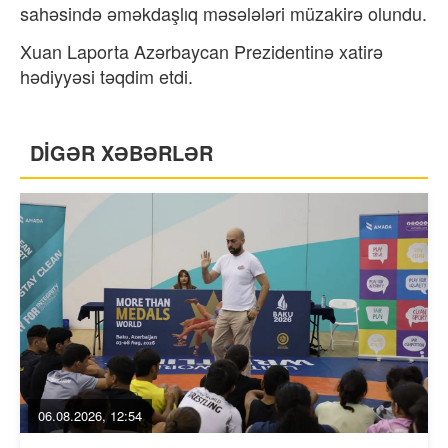
sahəsində əməkdaşlıq məsələləri müzakirə olundu.
Xuan Laporta Azərbaycan Prezidentinə xatirə
hədiyyəsi təqdim etdi.
DİGƏR XƏBƏRLƏR
06.08.2026, 12:54