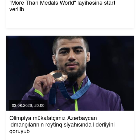
"More Than Medals World" layihəsinə start
verilib
03.08.2026, 20:00
Olimpiya mükafatçımız Azərbaycan
idmançılarının reytinq siyahısında liderliyini
qoruyub