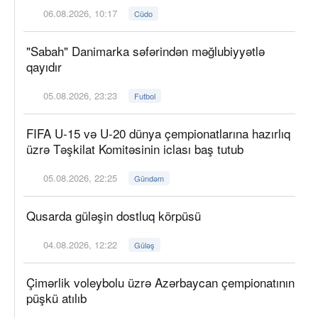
06.08.2026, 10:17
Cüdo
"Sabah" Danimarka səfərindən məğlubiyyətlə
qayıdır
05.08.2026, 23:23
Futbol
FIFA U-15 və U-20 dünya çempionatlarına hazırlıq
üzrə Təşkilat Komitəsinin iclası baş tutub
05.08.2026, 22:25
Gündəm
Qusarda güləşin dostluq körpüsü
04.08.2026, 12:22
Güləş
Çimərlik voleybolu üzrə Azərbaycan çempionatının
püşkü atılıb