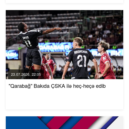
23.07.2026, 22:05
"Qarabağ" Bakıda ÇSKA ilə heç-heçə edib