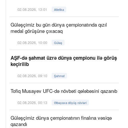
02.08.2026, 13:01
Atletika
Güləşçimiz bu gün dünya çempionatında qızıl
medal görüşünə çıxacaq
02.08.2026, 10:00
Güləş
AŞF-də şahmat üzrə dünya çempionu ilə görüş
keçirilib
02.08.2026, 09:10
Şahmat
Tofiq Musayev UFC-də növbəti qələbəsini qazanıb
02.08.2026, 00:13
Əlbəyaxa döyüş növləri
Güləşçimiz dünya çempionatının finalına vəsiqə
qazandı