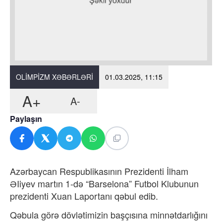
OLIMPIZM XƏBƏRLƏRI
01.03.2025, 11:15
A+
A-
Paylaşın
Azərbaycan Respublikasının Prezidenti İlham
ƏIiyev martın 1-də “Barselona” Futbol Klubunun
prezidenti Xuan Laportanı qəbul edib.
Qəbula görə dövlətimizin başçısına minnətdarlığını