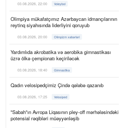
03.08.2026, 22:00
Voleybol
Olimpiya mükafatçımız Azərbaycan idmançılarının
reytinq siyahısında liderliyini qoruyub
03.08.2026, 20:00
Olimpizm xəbərləri
Yardımlıda akrobatika və aerobika gimnastikası
üzrə ölkə çempionatı keçiriləcək
03.08.2026, 18:40
Gimnastika
Qadın velosipedçimiz Çində qələbə qazanıb
03.08.2026, 17:25
Velosiped
"Sabah"ın Avropa Liqasının pley-off mərhələsindəki
potensial rəqibləri müəyyənləşib