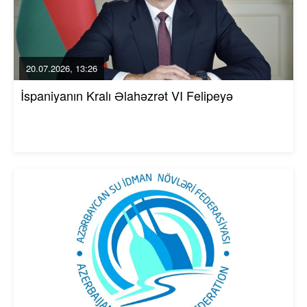
20.07.2026, 13:26
İspaniyanın Kralı Əlahəzrət VI Felipeyə