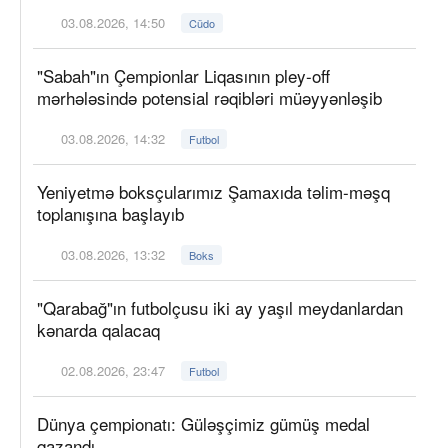
03.08.2026, 14:50
Cüdo
"Sabah"ın Çempionlar Liqasının pley-off
mərhələsində potensial rəqibləri müəyyənləşib
03.08.2026, 14:32
Futbol
Yeniyetmə boksçularımız Şamaxıda təlim-məşq
toplanışına başlayıb
03.08.2026, 13:32
Boks
"Qarabağ"ın futbolçusu iki ay yaşıl meydanlardan
kənarda qalacaq
02.08.2026, 23:47
Futbol
Dünya çempionatı: Güləşçimiz gümüş medal
qazandı