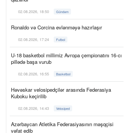
02.08.2026, 18:50
Gündəm
Ronaldo və Corcina evlənməyə hazırlaşır
02.08.2026, 17:24
Futbol
U-18 basketbol millimiz Avropa çempionatını 16-cı
pillədə başa vurub
02.08.2026, 16:55
Basketbol
Həvəskar velosipedçilər arasında Federasiya
Kuboku keçirilib
02.08.2026, 14:43
Velosiped
Azərbaycan Atletika Federasiyasının məşqçisi
vəfat edib