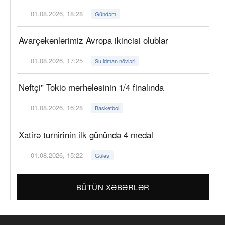
01.08.2026, 18:28
Gündəm
Avarçəkənlərimiz Avropa ikincisi olublar
01.08.2026, 17:25
Su idman növləri
Neftçi" Tokio mərhələsinin 1/4 finalında
01.08.2026, 16:28
Basketbol
Xatirə turnirinin ilk günündə 4 medal
01.08.2026, 15:22
Güləş
BÜTÜN XƏBƏRLƏR