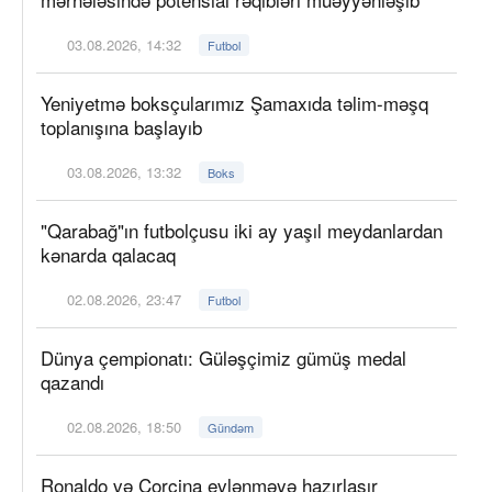
03.08.2026, 14:32
Futbol
Yeniyetmə boksçularımız Şamaxıda təlim-məşq
toplanışına başlayıb
03.08.2026, 13:32
Boks
"Qarabağ"ın futbolçusu iki ay yaşıl meydanlardan
kənarda qalacaq
02.08.2026, 23:47
Futbol
Dünya çempionatı: Güləşçimiz gümüş medal
qazandı
02.08.2026, 18:50
Gündəm
Ronaldo və Corcina evlənməyə hazırlaşır