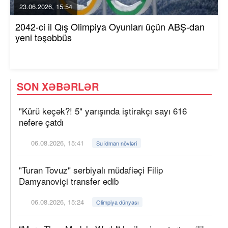
23.06.2026, 15:54
2042-ci il Qış Olimpiya Oyunları üçün ABŞ-dan
yeni təşəbbüs
SON XƏBƏRLƏR
"Kürü keçək?! 5" yarışında iştirakçı sayı 616
nəfərə çatdı
06.08.2026, 15:41
Su idman növləri
"Turan Tovuz" serbiyalı müdafiəçi Filip
Damyanoviçi transfer edib
06.08.2026, 15:24
Olimpiya dünyası