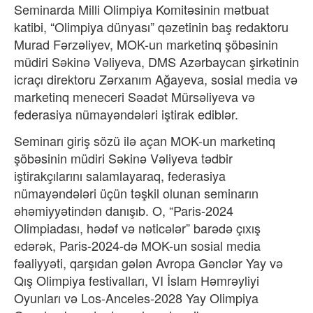
Seminarda Milli Olimpiya Komitəsinin mətbuat
katibi, “Olimpiya dünyası” qəzetinin baş redaktoru
Murad Fərzəliyev, MOK-un marketinq şöbəsinin
müdiri Səkinə Vəliyeva, DMS Azərbaycan şirkətinin
icraçı direktoru Zərxanım Ağayeva, sosial media və
marketinq meneceri Səadət Mürsəliyeva və
federasiya nümayəndələri iştirak ediblər.
Seminarı giriş sözü ilə açan MOK-un marketinq
şöbəsinin müdiri Səkinə Vəliyeva tədbir
iştirakçılarını salamlayaraq, federasiya
nümayəndələri üçün təşkil olunan seminarın
əhəmiyyətindən danışıb. O, “Paris-2024
Olimpiadası, hədəf və nəticələr” barədə çıxış
edərək, Paris-2024-də MOK-un sosial media
fəaliyyəti, qarşıdan gələn Avropa Gənclər Yay və
Qış Olimpiya festivalları, VI İslam Həmrəyliyi
Oyunları və Los-Anceles-2028 Yay Olimpiya