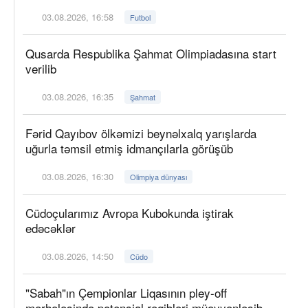
03.08.2026, 16:58
Futbol
Qusarda Respublika Şahmat Olimpiadasına start
verilib
03.08.2026, 16:35
Şahmat
Fərid Qayıbov ölkəmizi beynəlxalq yarışlarda
uğurla təmsil etmiş idmançılarla görüşüb
03.08.2026, 16:30
Olimpiya dünyası
Cüdoçularımız Avropa Kubokunda iştirak
edəcəklər
03.08.2026, 14:50
Cüdo
"Sabah"ın Çempionlar Liqasının pley-off
mərhələsində potensial rəqibləri müəyyənləşib