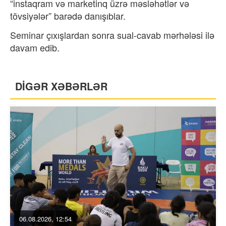
“instaqram və marketinq üzrə məsləhətlər və
tövsiyələr” barədə danışıblar.
Seminar çıxışlardan sonra sual-cavab mərhələsi ilə
davam edib.
DİGƏR XƏBƏRLƏR
06.08.2026, 12:54