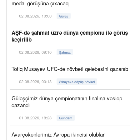
medal görüşünə çıxacaq
02.08.2026, 10:00
Güləş
AŞF-də şahmat üzrə dünya çempionu ilə görüş
keçirilib
02.08.2026, 09:10
Şahmat
Tofiq Musayev UFC-də növbəti qələbəsini qazanıb
02.08.2026, 00:13
Əlbəyaxa döyüş növləri
Güləşçimiz dünya çempionatının finalına vəsiqə
qazandı
01.08.2026, 18:28
Gündəm
Avarçəkənlərimiz Avropa ikincisi olublar