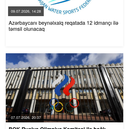
09.07.2026, 14:28
Azərbaycanı beynəlxalq reqatada 12 idmançı ilə
təmsil olunacaq
07.07.2026, 20:37
BOK Rusiya Olimpiya Komitəsi ilə bağlı