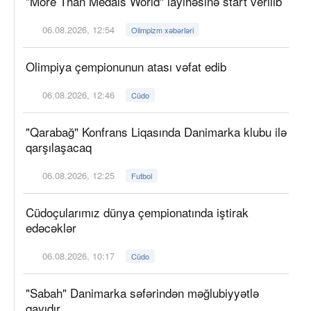
"More Than Medals World" layihəsinə start verilib
06.08.2026, 12:54
Olimpizm xəbərləri
Olimpiya çempionunun atası vəfat edib
06.08.2026, 12:46
Cüdo
"Qarabağ" Konfrans Liqasında Danimarka klubu ilə
qarşılaşacaq
06.08.2026, 12:25
Futbol
Cüdoçularımız dünya çempionatında iştirak
edəcəklər
06.08.2026, 10:17
Cüdo
"Sabah" Danimarka səfərindən məğlubiyyətlə
qayıdır