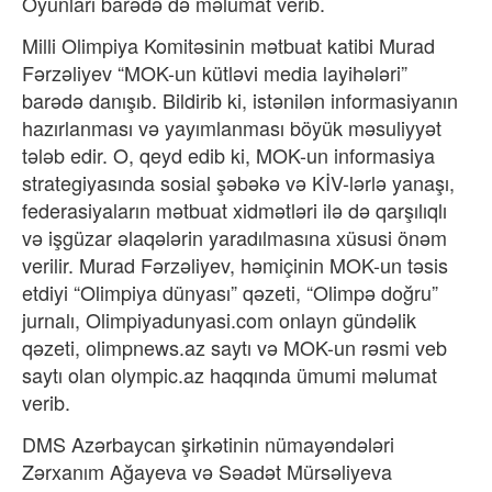
Oyunları barədə də məlumat verib.
Milli Olimpiya Komitəsinin mətbuat katibi Murad
Fərzəliyev “MOK-un kütləvi media layihələri”
barədə danışıb. Bildirib ki, istənilən informasiyanın
hazırlanması və yayımlanması böyük məsuliyyət
tələb edir. O, qeyd edib ki, MOK-un informasiya
strategiyasında sosial şəbəkə və KİV-lərlə yanaşı,
federasiyaların mətbuat xidmətləri ilə də qarşılıqlı
və işgüzar əlaqələrin yaradılmasına xüsusi önəm
verilir. Murad Fərzəliyev, həmiçinin MOK-un təsis
etdiyi “Olimpiya dünyası” qəzeti, “Olimpə doğru”
jurnalı, Olimpiyadunyasi.com onlayn gündəlik
qəzeti, olimpnews.az saytı və MOK-un rəsmi veb
saytı olan olympic.az haqqında ümumi məlumat
verib.
DMS Azərbaycan şirkətinin nümayəndələri
Zərxanım Ağayeva və Səadət Mürsəliyeva