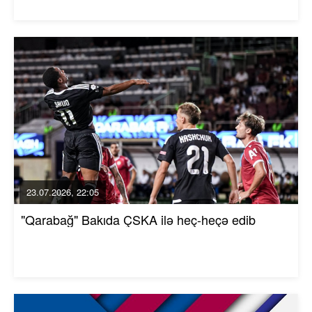
23.07.2026, 22:05
"Qarabağ" Bakıda ÇSKA ilə heç-heçə edib