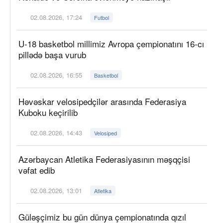
02.08.2026, 17:24
Futbol
U-18 basketbol millimiz Avropa çempionatını 16-cı
pillədə başa vurub
02.08.2026, 16:55
Basketbol
Həvəskar velosipedçilər arasında Federasiya
Kuboku keçirilib
02.08.2026, 14:43
Velosiped
Azərbaycan Atletika Federasiyasının məşqçisi
vəfat edib
02.08.2026, 13:01
Atletika
Güləşçimiz bu gün dünya çempionatında qızıl