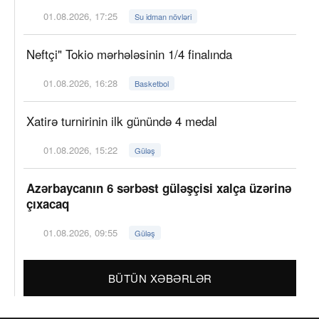
01.08.2026, 17:25
Su idman növləri
Neftçi" Tokio mərhələsinin 1/4 finalında
01.08.2026, 16:28
Basketbol
Xatirə turnirinin ilk günündə 4 medal
01.08.2026, 15:22
Güləş
Azərbaycanın 6 sərbəst güləşçisi xalça üzərinə
çıxacaq
01.08.2026, 09:55
Güləş
BÜTÜN XƏBƏRLƏR