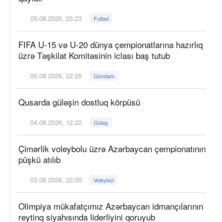
05.08.2026, 23:23
Futbol
FIFA U-15 və U-20 dünya çempionatlarına hazırlıq
üzrə Təşkilat Komitəsinin iclası baş tutub
05.08.2026, 22:25
Gündəm
Qusarda güləşin dostluq körpüsü
04.08.2026, 12:22
Güləş
Çimərlik voleybolu üzrə Azərbaycan çempionatının
püşkü atılıb
03.08.2026, 22:00
Voleybol
Olimpiya mükafatçımız Azərbaycan idmançılarının
reytinq siyahısında liderliyini qoruyub