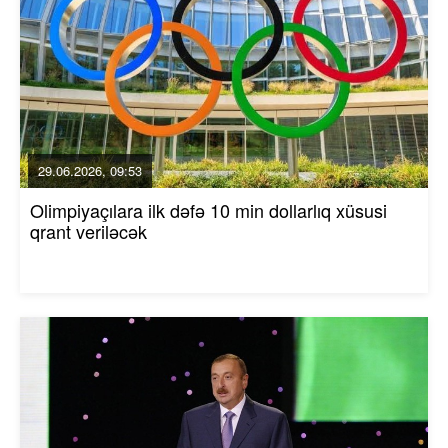
29.06.2026, 09:53
Olimpiyaçılara ilk dəfə 10 min dollarlıq xüsusi
qrant veriləcək