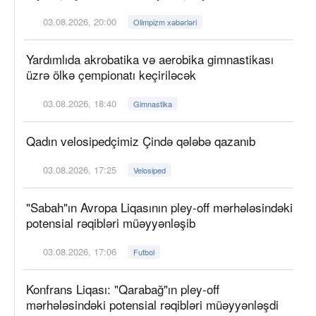
03.08.2026, 20:00
Olimpizm xəbərləri
Yardımlıda akrobatika və aerobika gimnastikası
üzrə ölkə çempionatı keçiriləcək
03.08.2026, 18:40
Gimnastika
Qadın velosipedçimiz Çində qələbə qazanıb
03.08.2026, 17:25
Velosiped
"Sabah"ın Avropa Liqasının pley-off mərhələsindəki
potensial rəqibləri müəyyənləşib
03.08.2026, 17:06
Futbol
Konfrans Liqası: "Qarabağ"ın pley-off
mərhələsindəki potensial rəqibləri müəyyənləşdi