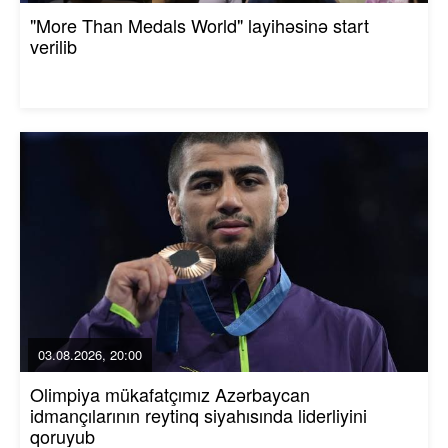
"More Than Medals World" layihəsinə start
verilib
03.08.2026, 20:00
Olimpiya mükafatçımız Azərbaycan
idmançılarının reytinq siyahısında liderliyini
qoruyub