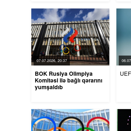
07.07.2026, 20:37
06.07
UEF
BOK Rusiya Olimpiya
Komitəsi ilə bağlı qərarını
yumşaldıb