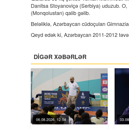
Danitsa Stoyanoviçə (Serbiya) uduzub. O
(Monqolustan) qalib gəlib.
Beləliklə, Azərbaycan cüdoçuları Gimnaziad
Qeyd edək ki, Azərbaycan 2011-2012 təvəllü
DİGƏR XƏBƏRLƏR
06.08.2026, 12:54
03.08