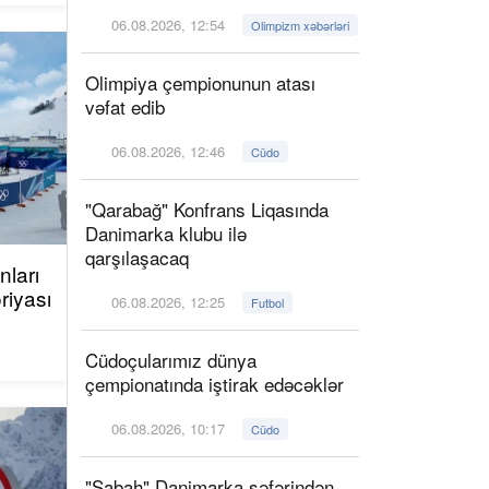
06.08.2026, 12:54
Olimpizm xəbərləri
Olimpiya çempionunun atası
vəfat edib
06.08.2026, 12:46
Cüdo
"Qarabağ" Konfrans Liqasında
Danimarka klubu ilə
qarşılaşacaq
ları
riyası
06.08.2026, 12:25
Futbol
Cüdoçularımız dünya
çempionatında iştirak edəcəklər
06.08.2026, 10:17
Cüdo
"Sabah" Danimarka səfərindən