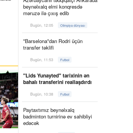
beynəlxalq elmi konqresdə
məruzə ilə çıxış edib
Bugün, 12:05
Olimpiya dünyası
"Barselona"dan Rodri üçün
transfer təklifi
Bugün, 11:53
Futbol
"Lids Yunayted" tarixinin ən
bahalı transferini reallaşdırdı
Bugün, 10:38
Futbol
Paytaxtımız beynəlxalq
badminton turnirinə ev sahibliyi
edəcək