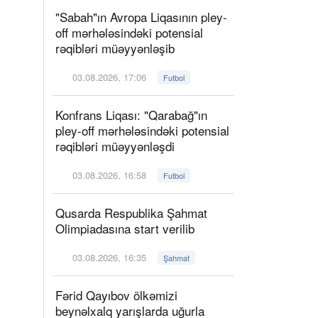
"Sabah"ın Avropa Liqasının pley-
off mərhələsindəki potensial
rəqibləri müəyyənləşib
03.08.2026, 17:06
Futbol
Konfrans Liqası: "Qarabağ"ın
pley-off mərhələsindəki potensial
rəqibləri müəyyənləşdi
03.08.2026, 16:58
Futbol
Qusarda Respublika Şahmat
Olimpiadasına start verilib
03.08.2026, 16:35
Şahmat
Fərid Qayıbov ölkəmizi
beynəlxalq yarışlarda uğurla