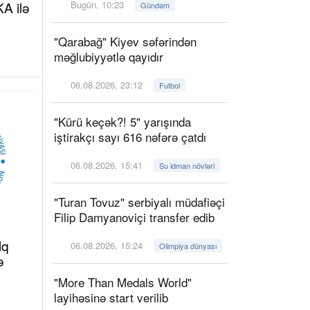
A ilə
Bugün, 10:23
Gündəm
"Qarabağ" Kiyev səfərindən
məğlubiyyətlə qayıdır
06.08.2026, 23:12
Futbol
"Kürü keçək?! 5" yarışında
iştirakçı sayı 616 nəfərə çatdı
06.08.2026, 15:41
Su idman növləri
"Turan Tovuz" serbiyalı müdafiəçi
Filip Damyanoviçi transfer edib
lq
06.08.2026, 15:24
Olimpiya dünyası
ə
"More Than Medals World"
layihəsinə start verilib