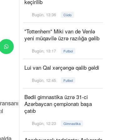
keçirilib
Bugün, 13:36
Cüdo
"Tottenhem" Miki van de Venlə
yeni müqavilə üzrə razılığa gəlib
Bugün, 13:17
Futbol
Lui van Qal xərçəngə qalib gəldi
Bugün, 12:45
Futbol
Bədii gimnastika üzrə 31-ci
Fransanı
Azərbaycan çempionatı başa
ıl
çatıb
Bugün, 12:23
Gimnastika
nalda
Azərbaycanlı tədqiqatçı Ankarada