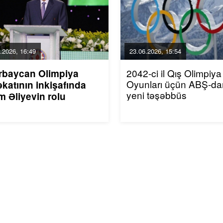
.2026, 16:49
23.06.2026, 15:54
2042-ci il Qış Olimpiya
rbaycan Olimpiya
Oyunları üçün ABŞ-da
katının inkişafında
yeni təşəbbüs
m Əliyevin rolu