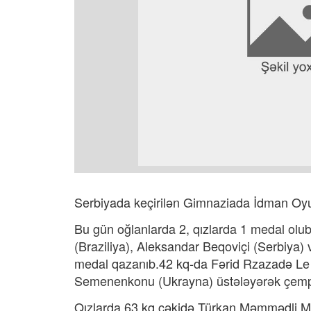
Serbiyada keçirilən Gimnaziada İdman Oyun
Bu gün oğlanlarda 2, qızlarda 1 medal olu
(Braziliya), Aleksandar Beqoviçi (Serbiya
medal qazanıb.42 kq-da Fərid Rzazadə Le M
Semenenkonu (Ukrayna) üstələyərək çemp
Qızlarda 63 kq çəkidə Türkan Məmmədli Ma