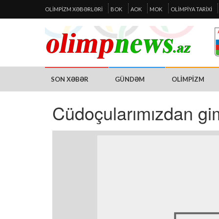
OLIMPIZM XƏBƏRLƏRI
BOK
AOK
MOK
OLIMPIYA TARIXI
SON XƏBƏR
GÜNDƏM
OLIMPIZM
Cüdoçularımızdan gi