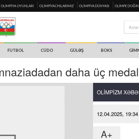
OLIMPIYA OYUNLARI
OLIMPIYACHILARIMIZ
OLIMPIYA DÜNYASI
OLIMPE DOĞR
FUTBOL
CÜDO
GÜLƏŞ
BOKS
GIM
mnaziadadan daha üç medal
OLIMPIZM XƏBƏ
12.04.2025, 19:34
A+