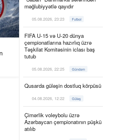
məğlubiyyətlə qayıdır
05.08.2026, 23:23
Futbol
FIFA U-15 və U-20 dünya
çempionatlarına hazırlıq üzrə
Təşkilat Komitəsinin iclası baş
n
tutub
05.08.2026, 22:25
Gündəm
Qusarda güləşin dostluq körpüsü
04.08.2026, 12:22
Güləş
Çimərlik voleybolu üzrə
Azərbaycan çempionatının püşkü
atılıb