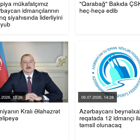
piya mükafatçımız
"Qarabağ" Bakıda ÇSK
baycan idmançılarının
heç-heçə edib
inq siyahısında liderliyini
uyub
.2026, 13:26
09.07.2026, 14:28
niyanın Kralı Əlahəzrət
Azərbaycanı beynəlxa
elipeyə
reqatada 12 idmançı il
təmsil olunacaq