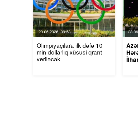
29.06.2026, 09:53
23.06
Olimpiyaçılara ilk dəfə 10
Azə
min dollarlıq xüsusi qrant
Hərə
veriləcək
İlha