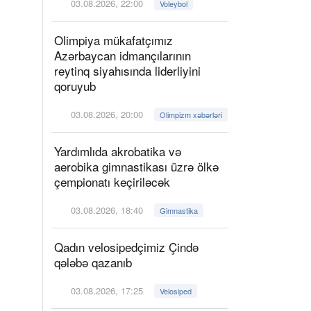
03.08.2026, 22:00
Voleybol
Olimpiya mükafatçımız
Azərbaycan idmançılarının
reytinq siyahısında liderliyini
qoruyub
03.08.2026, 20:00
Olimpizm xəbərləri
Yardımlıda akrobatika və
aerobika gimnastikası üzrə ölkə
çempionatı keçiriləcək
03.08.2026, 18:40
Gimnastika
Qadın velosipedçimiz Çində
qələbə qazanıb
03.08.2026, 17:25
Velosiped