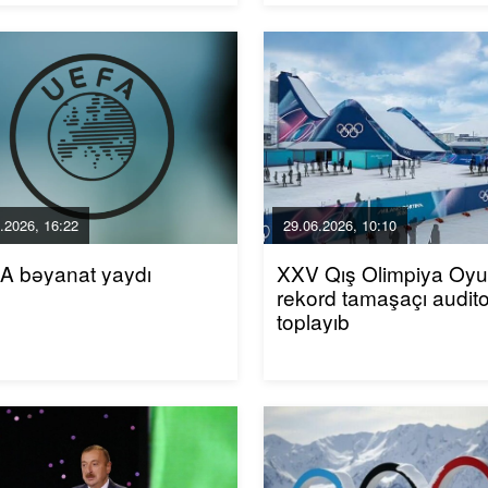
.2026, 16:22
29.06.2026, 10:10
A bəyanat yaydı
XXV Qış Olimpiya Oyun
rekord tamaşaçı audito
toplayıb