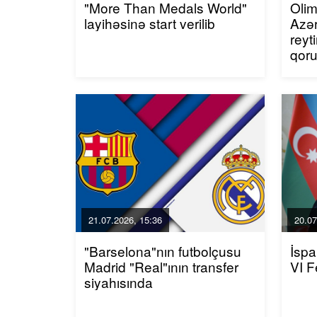
"More Than Medals World"
Olim
layihəsinə start verilib
Azər
reyt
qor
21.07.2026, 15:36
20.07
"Barselona"nın futbolçusu
İspa
Madrid "Real"ının transfer
VI F
siyahısında