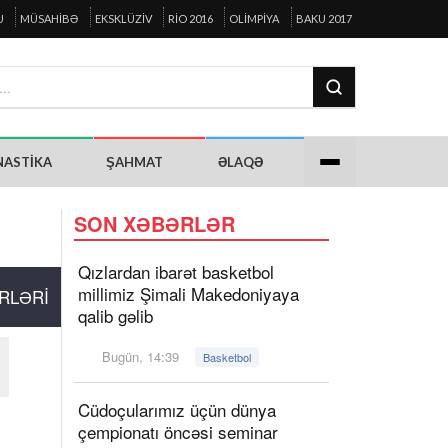
U
MÜSAHIBƏ
EKSKLÜZIV
RIO 2016
OLIMPIYA
BAKU 2017
NASTIKA
ŞAHMAT
ƏLAQƏ
SON XƏBƏRLƏR
Qızlardan ibarət basketbol
millimiz Şimali Makedoniyaya
RLƏRI
qalib gəlib
Bugün, 14:39
Basketbol
Cüdoçularımız üçün dünya
çempionatı öncəsi seminar