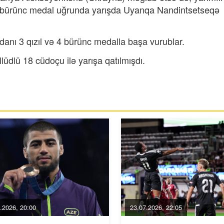
, bürünc medal uğrunda yarışda Uyanqa Nandintsetseqə
anı 3 qızıl və 4 bürünc medalla başa vurublar.
dlü 18 cüdoçu ilə yarışa qatılmışdı.
.2026, 20:00
23.07.2026, 22:05