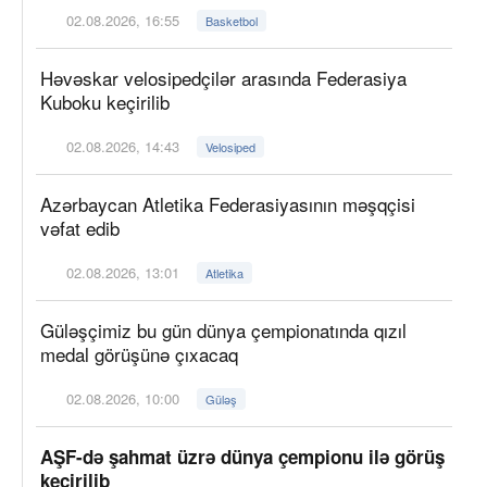
02.08.2026, 16:55
Basketbol
Həvəskar velosipedçilər arasında Federasiya
Kuboku keçirilib
02.08.2026, 14:43
Velosiped
Azərbaycan Atletika Federasiyasının məşqçisi
vəfat edib
02.08.2026, 13:01
Atletika
Güləşçimiz bu gün dünya çempionatında qızıl
medal görüşünə çıxacaq
02.08.2026, 10:00
Güləş
AŞF-də şahmat üzrə dünya çempionu ilə görüş
keçirilib