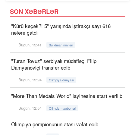
SON XƏBƏRLƏR
"Kürü keçək?! 5" yarışında iştirakçı sayı 616
nəfərə çatdı
Bugün, 15:41
Su idman növləri
"Turan Tovuz" serbiyalı müdafiəçi Filip
Damyanoviçi transfer edib
Bugün, 15:24
Olimpiya dünyası
"More Than Medals World" layihəsinə start verilib
Bugün, 12:54
Olimpizm xəbərləri
Olimpiya çempionunun atası vəfat edib