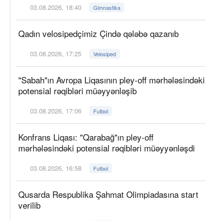
03.08.2026, 18:40
Gimnastika
Qadın velosipedçimiz Çində qələbə qazanıb
03.08.2026, 17:25
Velosiped
"Sabah"ın Avropa Liqasının pley-off mərhələsindəki
potensial rəqibləri müəyyənləşib
03.08.2026, 17:06
Futbol
Konfrans Liqası: "Qarabağ"ın pley-off
mərhələsindəki potensial rəqibləri müəyyənləşdi
03.08.2026, 16:58
Futbol
Qusarda Respublika Şahmat Olimpiadasına start
verilib