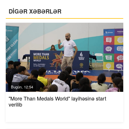
DİGƏR XƏBƏRLƏR
Bugün, 12:54
"More Than Medals World" layihəsinə start
verilib