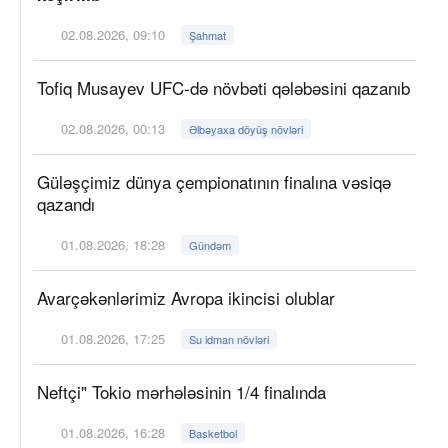
02.08.2026, 09:10
Şahmat
Tofiq Musayev UFC-də növbəti qələbəsini qazanıb
02.08.2026, 00:13
Əlbəyaxa döyüş növləri
Güləşçimiz dünya çempionatının finalına vəsiqə
qazandı
01.08.2026, 18:28
Gündəm
Avarçəkənlərimiz Avropa ikincisi olublar
01.08.2026, 17:25
Su idman növləri
Neftçi" Tokio mərhələsinin 1/4 finalında
01.08.2026, 16:28
Basketbol