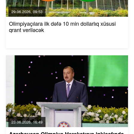
29.06.2026, 09:53
Olimpiyaçılara ilk dəfə 10 min dollarlıq xüsusi
qrant veriləcək
23.06.2026, 16:49
Azərbaycan Olimpiya Hərəkatının inkişafında