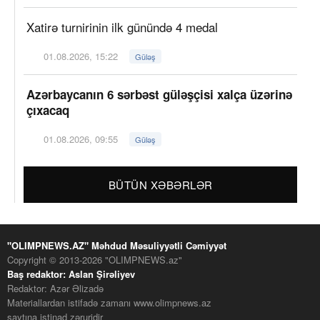
Xatirə turnirinin ilk günündə 4 medal
01.08.2026, 15:22
Güləş
Azərbaycanın 6 sərbəst güləşçisi xalça üzərinə
çıxacaq
01.08.2026, 09:55
Güləş
BÜTÜN XƏBƏRLƏR
"OLIMPNEWS.AZ" Məhdud Məsuliyyətli Cəmiyyət
Copyright © 2013-2026 "OLIMPNEWS.az"
Baş redaktor: Aslan Şirəliyev
Redaktor: Azər Əlizadə
Materiallardan istifadə zamanı www.olimpnews.az
saytına istinad zəruridir