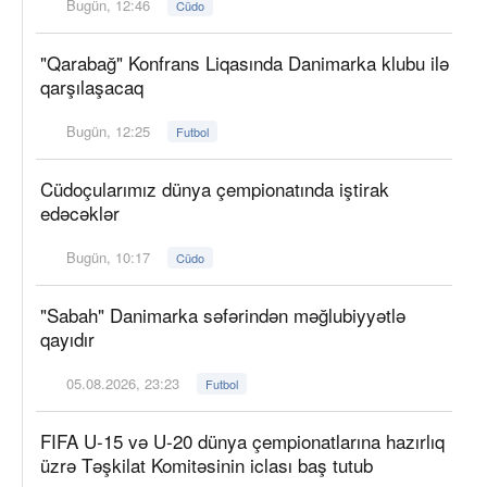
Bugün, 12:46
Cüdo
"Qarabağ" Konfrans Liqasında Danimarka klubu ilə
qarşılaşacaq
Bugün, 12:25
Futbol
Cüdoçularımız dünya çempionatında iştirak
edəcəklər
Bugün, 10:17
Cüdo
"Sabah" Danimarka səfərindən məğlubiyyətlə
qayıdır
05.08.2026, 23:23
Futbol
FIFA U-15 və U-20 dünya çempionatlarına hazırlıq
üzrə Təşkilat Komitəsinin iclası baş tutub