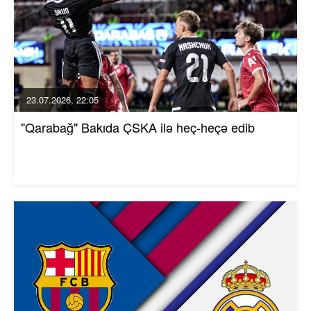
23.07.2026, 22:05
"Qarabağ" Bakıda ÇSKA ilə heç-heçə edib