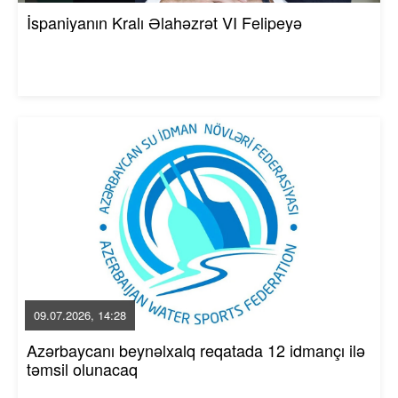
İspaniyanın Kralı Əlahəzrət VI Felipeyə
09.07.2026, 14:28
Azərbaycanı beynəlxalq reqatada 12 idmançı ilə
təmsil olunacaq