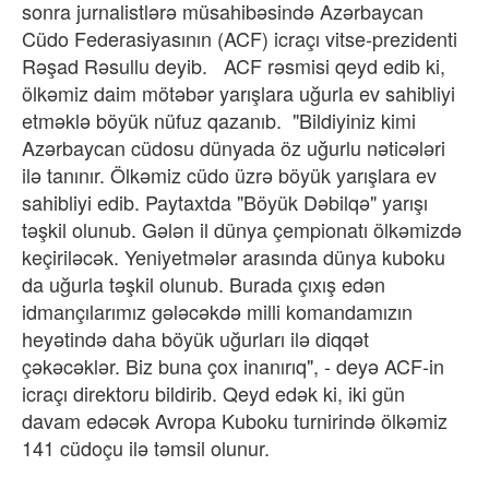
sonra jurnalistlərə müsahibəsində Azərbaycan
Cüdo Federasiyasının (ACF) icraçı vitse-prezidenti
Rəşad Rəsullu deyib. ACF rəsmisi qeyd edib ki,
ölkəmiz daim mötəbər yarışlara uğurla ev sahibliyi
etməklə böyük nüfuz qazanıb. "Bildiyiniz kimi
Azərbaycan cüdosu dünyada öz uğurlu nəticələri
ilə tanınır. Ölkəmiz cüdo üzrə böyük yarışlara ev
sahibliyi edib. Paytaxtda "Böyük Dəbilqə" yarışı
təşkil olunub. Gələn il dünya çempionatı ölkəmizdə
keçiriləcək. Yeniyetmələr arasında dünya kuboku
da uğurla təşkil olunub. Burada çıxış edən
idmançılarımız gələcəkdə milli komandamızın
heyətində daha böyük uğurları ilə diqqət
çəkəcəklər. Biz buna çox inanırıq", - deyə ACF-in
icraçı direktoru bildirib. Qeyd edək ki, iki gün
davam edəcək Avropa Kuboku turnirində ölkəmiz
141 cüdoçu ilə təmsil olunur.