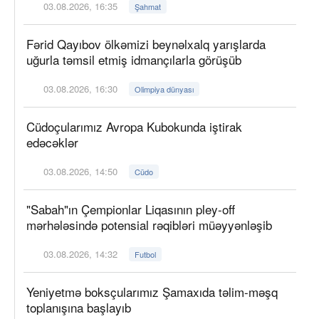
03.08.2026, 16:35
Şahmat
Fərid Qayıbov ölkəmizi beynəlxalq yarışlarda
uğurla təmsil etmiş idmançılarla görüşüb
03.08.2026, 16:30
Olimpiya dünyası
Cüdoçularımız Avropa Kubokunda iştirak
edəcəklər
03.08.2026, 14:50
Cüdo
"Sabah"ın Çempionlar Liqasının pley-off
mərhələsində potensial rəqibləri müəyyənləşib
03.08.2026, 14:32
Futbol
Yeniyetmə boksçularımız Şamaxıda təlim-məşq
toplanışına başlayıb