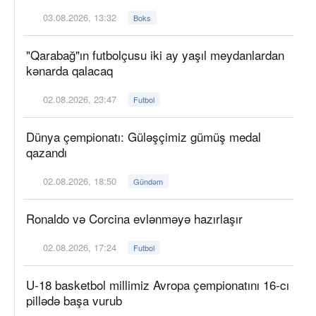
03.08.2026, 13:32
Boks
"Qarabağ"ın futbolçusu iki ay yaşıl meydanlardan
kənarda qalacaq
02.08.2026, 23:47
Futbol
Dünya çempionatı: Güləşçimiz gümüş medal
qazandı
02.08.2026, 18:50
Gündəm
Ronaldo və Corcina evlənməyə hazırlaşır
02.08.2026, 17:24
Futbol
U-18 basketbol millimiz Avropa çempionatını 16-cı
pillədə başa vurub