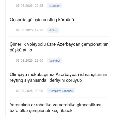
05.08.2026, 22:25
Gündəm
Qusarda güləşin dostluq körpüsü
04.08.2026, 12:22
Güləş
Çimərlik voleybolu üzrə Azərbaycan çempionatının
püşkü atılıb
03.08.2026, 22:00
Voleybol
Olimpiya mükafatçımız Azərbaycan idmançılarının
reytinq siyahısında liderliyini qoruyub
03.08.2026, 20:00
Olimpizm xəbərləri
Yardımlıda akrobatika və aerobika gimnastikası
üzrə ölkə çempionatı keçiriləcək