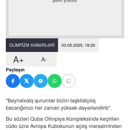
OLIMPIZM XƏBƏRLƏRI
03.05.2025, 18:20
A+
A-
Paylaşın
"Beynəlxalq qurumlar bizim təşkilatçılıq
bacarığımızı hər zaman yüksək dəyərləndirib".
Bu sözləri Quba Olimpiya Kompleksində keçirilən
cüdo üzrə Avropa Kubokunun açılış mərasimindən