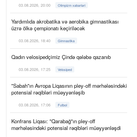
03.08.2026, 20:00
Olimpizm xəbərləri
Yardımlıda akrobatika və aerobika gimnastikası
üzrə ölkə çempionatı keçiriləcək
03.08.2026, 18:40
Gimnastika
Qadın velosipedçimiz Çində qələbə qazanıb
03.08.2026, 17:25
Velosiped
"Sabah"ın Avropa Liqasının pley-off mərhələsindəki
potensial rəqibləri müəyyənləşib
03.08.2026, 17:06
Futbol
Konfrans Liqası: "Qarabağ"ın pley-off
mərhələsindəki potensial rəqibləri müəyyənləşdi