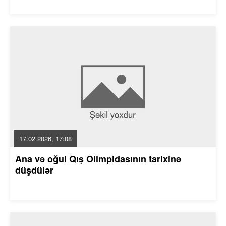
17.02.2026, 17:08
Ana və oğul Qış Olimpidasının tarixinə
düşdülər