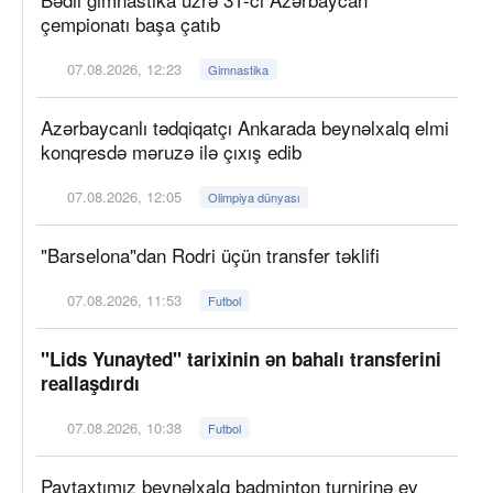
çempionatı başa çatıb
07.08.2026, 12:23
Gimnastika
Azərbaycanlı tədqiqatçı Ankarada beynəlxalq elmi
konqresdə məruzə ilə çıxış edib
07.08.2026, 12:05
Olimpiya dünyası
"Barselona"dan Rodri üçün transfer təklifi
07.08.2026, 11:53
Futbol
"Lids Yunayted" tarixinin ən bahalı transferini
reallaşdırdı
07.08.2026, 10:38
Futbol
Paytaxtımız beynəlxalq badminton turnirinə ev