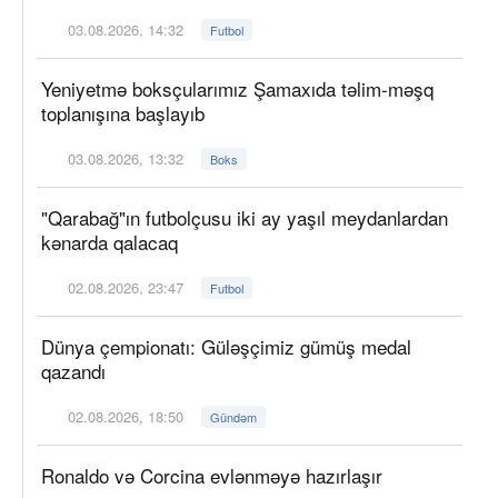
03.08.2026, 14:32
Futbol
Yeniyetmə boksçularımız Şamaxıda təlim-məşq
toplanışına başlayıb
03.08.2026, 13:32
Boks
"Qarabağ"ın futbolçusu iki ay yaşıl meydanlardan
kənarda qalacaq
02.08.2026, 23:47
Futbol
Dünya çempionatı: Güləşçimiz gümüş medal
qazandı
02.08.2026, 18:50
Gündəm
Ronaldo və Corcina evlənməyə hazırlaşır