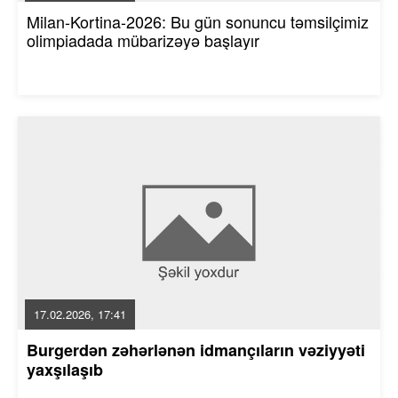
Milan-Kortina-2026: Bu gün sonuncu təmsilçimiz
olimpiadada mübarizəyə başlayır
17.02.2026, 17:41
Burgerdən zəhərlənən idmançıların vəziyyəti
yaxşılaşıb