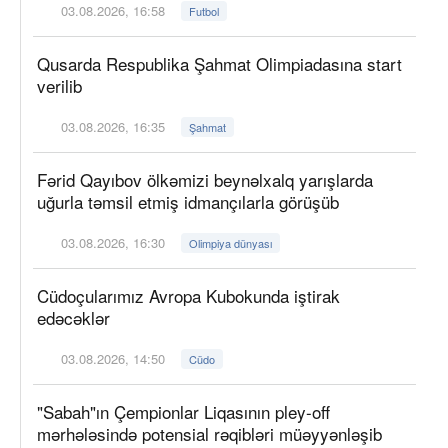
03.08.2026, 16:58
Futbol
Qusarda Respublika Şahmat Olimpiadasına start
verilib
03.08.2026, 16:35
Şahmat
Fərid Qayıbov ölkəmizi beynəlxalq yarışlarda
uğurla təmsil etmiş idmançılarla görüşüb
03.08.2026, 16:30
Olimpiya dünyası
Cüdoçularımız Avropa Kubokunda iştirak
edəcəklər
03.08.2026, 14:50
Cüdo
"Sabah"ın Çempionlar Liqasının pley-off
mərhələsində potensial rəqibləri müəyyənləşib