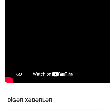
DİGƏR XƏBƏRLƏR