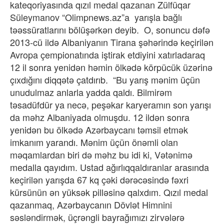
kateqoriyasında qızıl medal qazanan Zülfüqar
Süleymanov “Olimpnews.az”a yarışla bağlı
təəssüratlarını bölüşərkən deyib. O, sonuncu dəfə
2013-cü ildə Albaniyanın Tirana şəhərində keçirilən
Avropa çempionatında iştirak etdiyini xatırladaraq
12 il sonra yenidən həmin ölkədə körpücük üzərinə
çıxdığını diqqətə çatdırıb. “Bu yarış mənim üçün
unudulmaz anlarla yadda qaldı. Bilmirəm
təsadüfdür ya necə, peşəkar karyeramın son yarışı
da məhz Albaniyada olmuşdu. 12 ildən sonra
yenidən bu ölkədə Azərbaycanı təmsil etmək
imkanım yarandı. Mənim üçün önəmli olan
məqamlardan biri də məhz bu idi ki, Vətənimə
medalla qayıdım. Ustad ağırlıqqaldıranlar arasında
keçirilən yarışda 67 kq çəki dərəcəsində fəxri
kürsünün ən yüksək pilləsinə qalxdım. Qızıl medal
qazanmaq, Azərbaycanın Dövlət Himnini
səsləndirmək, üçrəngli bayrağımızı zirvələrə