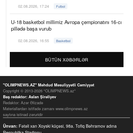
02.08.2026, 17:24
Futbol
U-18 basketbol millimiz Avropa çempionatını 16-cı
pillədə başa vurub
02.08.2026, 16:55
Basketbol
BÜTÜN XƏBƏRLƏR
"OLIMPNEWS.AZ" Məhdud Məsuliyyətli Cəmiyyət
Copyright © 2013-2026 "OLIMPNEWS.az"
Baş redaktor: Aslan Şirəliyev
Redaktor: Azər Əlizadə
Materiallardan istifadə zamanı www.olimpnews.az
saytına istinad zəruridir
Ünvan:
Fətəli xan Xoyski küçəsi, 98a. Tofiq Bəhramov adına
Respublika Stadionu