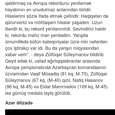
qaldırmaq və Avropa rekordunu yeniləmək
həyatımın ən unudulmaz anlarından biridir.
Hisslərimi sözlə ifadə etmək çətindir. Həqiqətən də
qürurverici və möhtəşəm hisslər yaşadım. Uzun
illərdir ki, bu rekord yenilənmirdi. Sevindirici haldır
ki, rekordu məhz mən yenilədim. Yarışda
ümumilikdə bütün kateqoriyalar üzrə min nəfərdən
çox iştirakçı var idi. Bu da yarışın miqyasından
xəbər verir”, - deyə Zülfüqar Süleymanov bildirib.
Qeyd edək ki, ustad ağırlıqqaldıranlar arasında
Avropa çempionatında Azərbaycan komandasının
üzvlərindən Vaqif Müsadiq (81 kq, M-70), Zülfüqar
Süleymanov (67 kq, (M-40) qızıl, Natiq Həsənov
(96 kq, M-45) və Eldar Məmmədov (109 kq, M-45)
isə gümüş medala layiq görülüb.
Azər Əlizadə