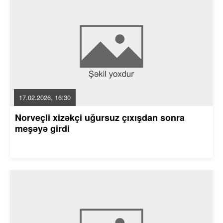
17.02.2026, 16:30
Norveçli xizəkçi uğursuz çıxışdan sonra
meşəyə girdi