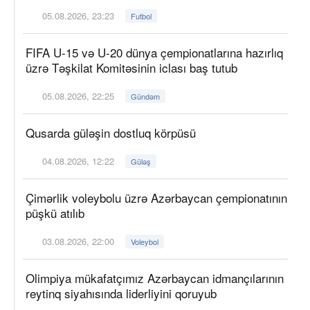
05.08.2026, 23:23
Futbol
FIFA U-15 və U-20 dünya çempionatlarına hazırlıq
üzrə Təşkilat Komitəsinin iclası baş tutub
05.08.2026, 22:25
Gündəm
Qusarda güləşin dostluq körpüsü
04.08.2026, 12:22
Güləş
Çimərlik voleybolu üzrə Azərbaycan çempionatının
püşkü atılıb
03.08.2026, 22:00
Voleybol
Olimpiya mükafatçımız Azərbaycan idmançılarının
reytinq siyahısında liderliyini qoruyub