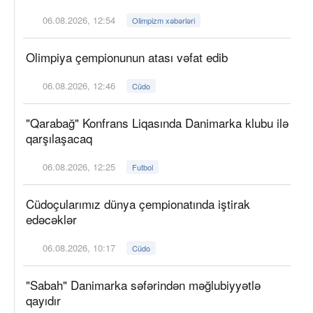
06.08.2026, 12:54
Olimpizm xəbərləri
Olimpiya çempionunun atası vəfat edib
06.08.2026, 12:46
Cüdo
"Qarabağ" Konfrans Liqasında Danimarka klubu ilə
qarşılaşacaq
06.08.2026, 12:25
Futbol
Cüdoçularımız dünya çempionatında iştirak
edəcəklər
06.08.2026, 10:17
Cüdo
"Sabah" Danimarka səfərindən məğlubiyyətlə
qayıdır