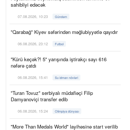
sahibliyi edəcək
07.08.2026, 10:23
Gündəm
"Qarabağ" Kiyev səfərindən məğlubiyyətlə qayıdır
06.08.2026, 23:12
Futbol
"Kürü keçək?! 5" yarışında iştirakçı sayı 616
nəfərə çatdı
06.08.2026, 15:41
Su idman növləri
"Turan Tovuz" serbiyalı müdafiəçi Filip
Damyanoviçi transfer edib
06.08.2026, 15:24
Olimpiya dünyası
"More Than Medals World" layihəsinə start verilib