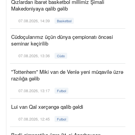
Qızlardan ibarət basketbol millimiz Şimali
Makedoniyaya qalib gəlib
07.08.2026, 14:39
Basketbol
Cüdoçularımız üçün dünya çempionatı öncəsi
seminar keçirilib
07.08.2026, 13:36
Cüdo
"Tottenhem" Miki van de Venlə yeni müqavilə üzrə
razılığa gəlib
07.08.2026, 13:17
Futbol
Lui van Qal xərçəngə qalib gəldi
07.08.2026, 12:45
Futbol
Bədii gimnastika üzrə 31-ci Azərbaycan