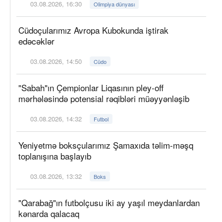
03.08.2026, 16:30
Olimpiya dünyası
Cüdoçularımız Avropa Kubokunda iştirak
edəcəklər
03.08.2026, 14:50
Cüdo
"Sabah"ın Çempionlar Liqasının pley-off
mərhələsində potensial rəqibləri müəyyənləşib
03.08.2026, 14:32
Futbol
Yeniyetmə boksçularımız Şamaxıda təlim-məşq
toplanışına başlayıb
03.08.2026, 13:32
Boks
"Qarabağ"ın futbolçusu iki ay yaşıl meydanlardan
kənarda qalacaq