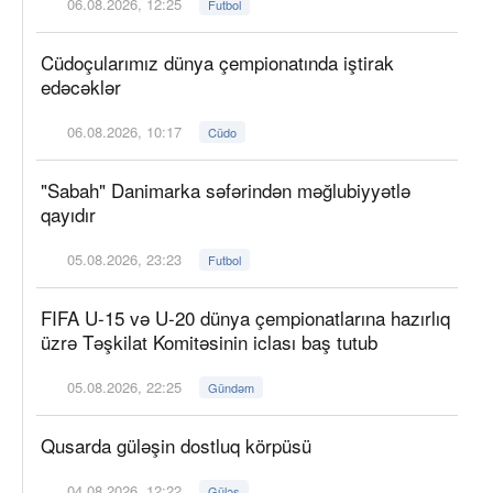
06.08.2026, 12:25
Futbol
Cüdoçularımız dünya çempionatında iştirak
edəcəklər
06.08.2026, 10:17
Cüdo
"Sabah" Danimarka səfərindən məğlubiyyətlə
qayıdır
05.08.2026, 23:23
Futbol
FIFA U-15 və U-20 dünya çempionatlarına hazırlıq
üzrə Təşkilat Komitəsinin iclası baş tutub
05.08.2026, 22:25
Gündəm
Qusarda güləşin dostluq körpüsü
04.08.2026, 12:22
Güləş