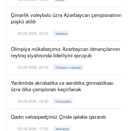
Çimərlik voleybolu üzrə Azərbaycan çempionatının
püşkü atılıb
03.08.2026, 22:00
Voleybol
Olimpiya mükafatçımız Azərbaycan idmançılarının
reytinq siyahısında liderliyini qoruyub
03.08.2026, 20:00
Olimpizm xəbərləri
Yardımlıda akrobatika və aerobika gimnastikası
üzrə ölkə çempionatı keçiriləcək
03.08.2026, 18:40
Gimnastika
Qadın velosipedçimiz Çində qələbə qazanıb
03.08.2026, 17:25
Velosiped