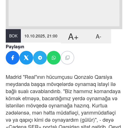
A+
A-
BOK
10.10.2025, 21:00
Paylaşın
Madrid "Real"ının hücumçusu Qonzalo Qarsiya
meydanda başqa mövqelərdə oynamaq istəyi ilə
bağlı sualı cavablandırıb. "Biz hamımız komandaya
kömək etməyə, bacardığımız yerdə oynamağa və
istənilən mövqedə oynamağa hazırıq. Kurtua
zədələnsə, mən hətta müdafiəçi, yarımmüdafiəçi
və ya qapıçı kimi də oynayardım (gülür)", - deyə
«Cadena SER» portalı Qarsidan sitat gətirib. Qeyd