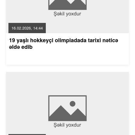
16.02.2026, 14:44
19 yaşlı hokkeyçi olimpiadada tarixi nəticə
əldə edib