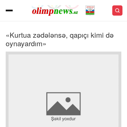
«Kurtua zədələnsə, qapıçı kimi də
oynayardım»