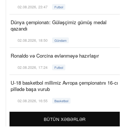
02.08.2026, 23:47
Futbol
Dünya çempionatı: Güləşçimiz gümüş medal
qazandı
02.08.2026, 18:50
Gündəm
Ronaldo və Corcina evlənməyə hazırlaşır
02.08.2026, 17:24
Futbol
U-18 basketbol millimiz Avropa çempionatını 16-cı
pillədə başa vurub
02.08.2026, 16:55
Basketbol
BÜTÜN XƏBƏRLƏR