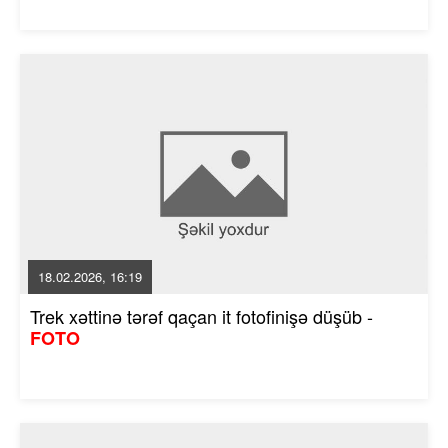
18.02.2026, 16:19
Trek xəttinə tərəf qaçan it fotofinişə düşüb -
FOTO