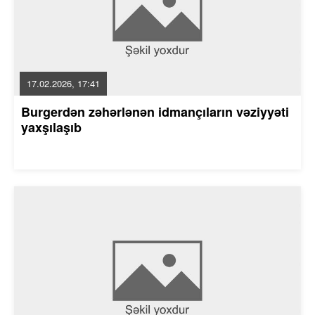
17.02.2026, 17:41
Burgerdən zəhərlənən idmançıların vəziyyəti
yaxşılaşıb