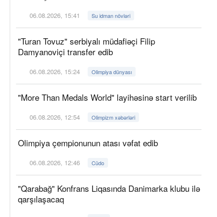
06.08.2026, 15:41
Su idman növləri
"Turan Tovuz" serbiyalı müdafiəçi Filip
Damyanoviçi transfer edib
06.08.2026, 15:24
Olimpiya dünyası
"More Than Medals World" layihəsinə start verilib
06.08.2026, 12:54
Olimpizm xəbərləri
Olimpiya çempionunun atası vəfat edib
06.08.2026, 12:46
Cüdo
"Qarabağ" Konfrans Liqasında Danimarka klubu ilə
qarşılaşacaq