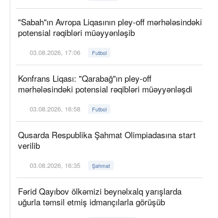
"Sabah"ın Avropa Liqasının pley-off mərhələsindəki
potensial rəqibləri müəyyənləşib
03.08.2026, 17:06
Futbol
Konfrans Liqası: "Qarabağ"ın pley-off
mərhələsindəki potensial rəqibləri müəyyənləşdi
03.08.2026, 16:58
Futbol
Qusarda Respublika Şahmat Olimpiadasına start
verilib
03.08.2026, 16:35
Şahmat
Fərid Qayıbov ölkəmizi beynəlxalq yarışlarda
uğurla təmsil etmiş idmançılarla görüşüb