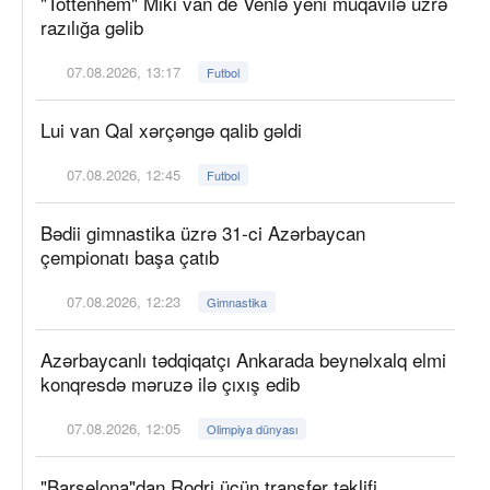
"Tottenhem" Miki van de Venlə yeni müqavilə üzrə
razılığa gəlib
07.08.2026, 13:17
Futbol
Lui van Qal xərçəngə qalib gəldi
07.08.2026, 12:45
Futbol
Bədii gimnastika üzrə 31-ci Azərbaycan
çempionatı başa çatıb
07.08.2026, 12:23
Gimnastika
Azərbaycanlı tədqiqatçı Ankarada beynəlxalq elmi
konqresdə məruzə ilə çıxış edib
07.08.2026, 12:05
Olimpiya dünyası
"Barselona"dan Rodri üçün transfer təklifi