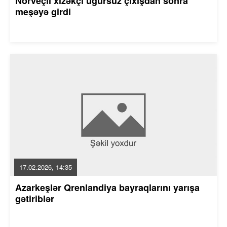
Norveçli xizəkçi uğursuz çıxışdan sonra
meşəyə girdi
17.02.2026, 14:35
Azarkeşlər Qrenlandiya bayraqlarını yarışa
gətiriblər