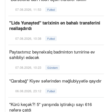
07.08.2026, 11:53
Futbol
"Lids Yunayted" tarixinin ən bahalı transferini
reallaşdırdı
07.08.2026, 10:38
Futbol
Paytaxtımız beynəlxalq badminton turnirinə ev
sahibliyi edəcək
07.08.2026, 10:23
Gündəm
"Qarabağ" Kiyev səfərindən məğlubiyyətlə qayıdır
06.08.2026, 23:12
Futbol
"Kürü keçək?! 5" yarışında iştirakçı sayı 616
nəfərə çatdı