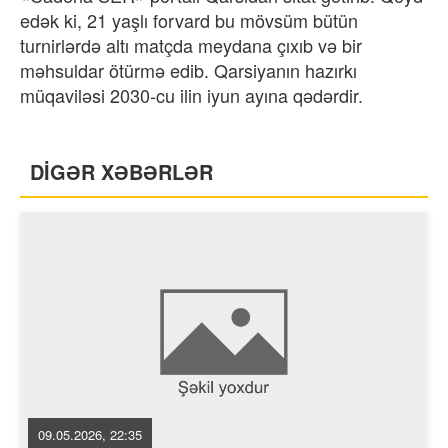
edək ki, 21 yaşlı forvard bu mövsüm bütün
turnirlərdə altı matçda meydana çıxıb və bir
məhsuldar ötürmə edib. Qarsiyanın hazırkı
müqaviləsi 2030-cu ilin iyun ayına qədərdir.
DİGƏR XƏBƏRLƏR
09.05.2026, 22:35