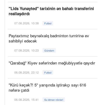
"Lids Yunayted" tarixinin ən bahalı transferini
reallaşdırdı
07.08.2026, 10:38
Futbol
Paytaxtımız beynəlxalq badminton turnirinə ev
sahibliyi edəcək
07.08.2026, 10:23
Gündəm
"Qarabağ" Kiyev səfərindən məğlubiyyətlə qayıdır
06.08.2026, 23:12
Futbol
"Kürü keçək?! 5" yarışında iştirakçı sayı 616
nəfərə çatdı
06.08.2026, 15:41
Su idman növləri