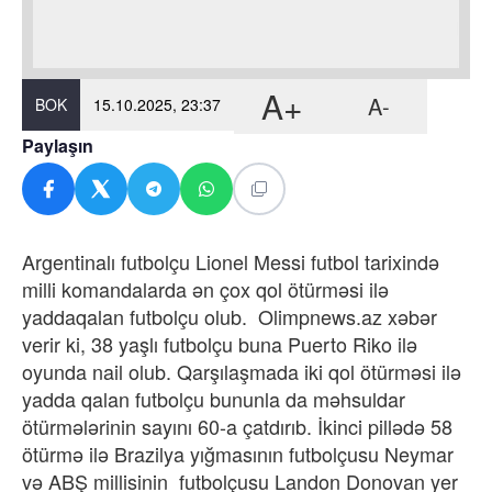
A+
A-
BOK
15.10.2025, 23:37
Paylaşın
Argentinalı futbolçu Lionel Messi futbol tarixində
milli komandalarda ən çox qol ötürməsi ilə
yaddaqalan futbolçu olub. Olimpnews.az xəbər
verir ki, 38 yaşlı futbolçu buna Puerto Riko ilə
oyunda nail olub. Qarşılaşmada iki qol ötürməsi ilə
yadda qalan futbolçu bununla da məhsuldar
ötürmələrinin sayını 60-a çatdırıb. İkinci pillədə 58
ötürmə ilə Brazilya yığmasının futbolçusu Neymar
və ABŞ millisinin futbolçusu Landon Donovan yer