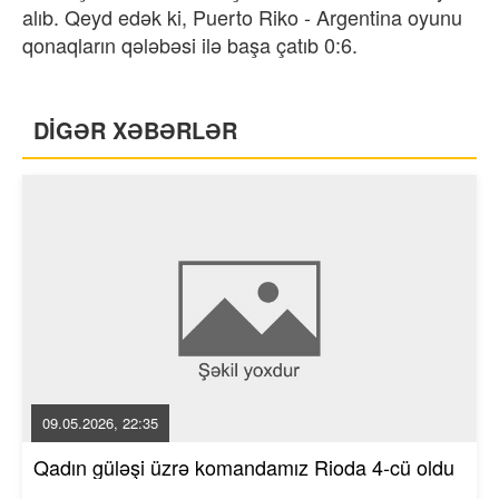
alıb. Qeyd edək ki, Puerto Riko - Argentina oyunu
qonaqların qələbəsi ilə başa çatıb 0:6.
DİGƏR XƏBƏRLƏR
09.05.2026, 22:35
Qadın güləşi üzrə komandamız Rioda 4-cü oldu