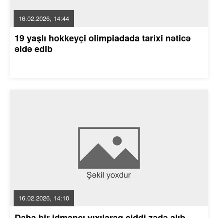
16.02.2026, 14:44
19 yaşlı hokkeyçi olimpiadada tarixi nəticə
əldə edib
16.02.2026, 14:10
Daha bir idmançı yıxılaraq ciddi zədə alıb