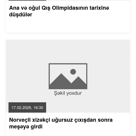
Ana və oğul Qış Olimpidasının tarixinə
düşdülər
17.02.2026, 16:30
Norveçli xizəkçi uğursuz çıxışdan sonra
meşəyə girdi