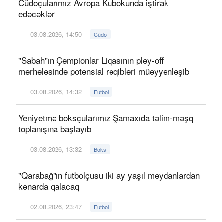
Cüdoçularımız Avropa Kubokunda iştirak
edəcəklər
03.08.2026, 14:50
Cüdo
"Sabah"ın Çempionlar Liqasının pley-off
mərhələsində potensial rəqibləri müəyyənləşib
03.08.2026, 14:32
Futbol
Yeniyetmə boksçularımız Şamaxıda təlim-məşq
toplanışına başlayıb
03.08.2026, 13:32
Boks
"Qarabağ"ın futbolçusu iki ay yaşıl meydanlardan
kənarda qalacaq
02.08.2026, 23:47
Futbol