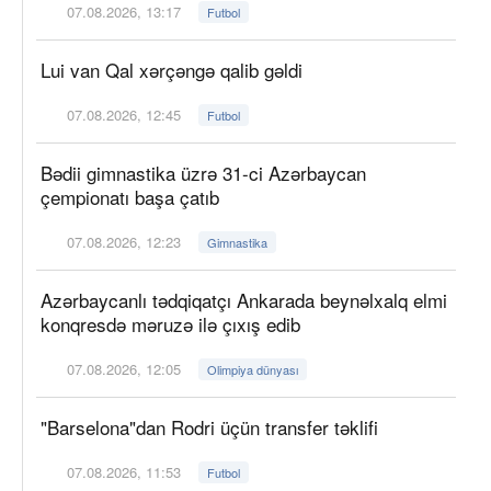
07.08.2026, 13:17
Futbol
Lui van Qal xərçəngə qalib gəldi
07.08.2026, 12:45
Futbol
Bədii gimnastika üzrə 31-ci Azərbaycan
çempionatı başa çatıb
07.08.2026, 12:23
Gimnastika
Azərbaycanlı tədqiqatçı Ankarada beynəlxalq elmi
konqresdə məruzə ilə çıxış edib
07.08.2026, 12:05
Olimpiya dünyası
"Barselona"dan Rodri üçün transfer təklifi
07.08.2026, 11:53
Futbol