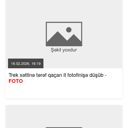
18.02.2026, 16:19
Trek xəttinə tərəf qaçan it fotofinişə düşüb -
FOTO