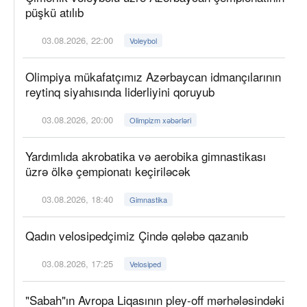
püşkü atılıb
03.08.2026, 22:00
Voleybol
Olimpiya mükafatçımız Azərbaycan idmançılarının
reytinq siyahısında liderliyini qoruyub
03.08.2026, 20:00
Olimpizm xəbərləri
Yardımlıda akrobatika və aerobika gimnastikası
üzrə ölkə çempionatı keçiriləcək
03.08.2026, 18:40
Gimnastika
Qadın velosipedçimiz Çində qələbə qazanıb
03.08.2026, 17:25
Velosiped
"Sabah"ın Avropa Liqasının pley-off mərhələsindəki