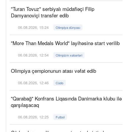
"Turan Tovuz" serbiyalı müdafiəçi Filip
Damyanoviçi transfer edib
06.08.2026, 15:24
Olimpiya dünyası
"More Than Medals World" layihəsinə start verilib
06.08.2026, 12:54
Olimpizm xəbərləri
Olimpiya çempionunun atası vəfat edib
06.08.2026, 12:46
Cüdo
"Qarabağ" Konfrans Liqasında Danimarka klubu ilə
qarşılaşacaq
06.08.2026, 12:25
Futbol