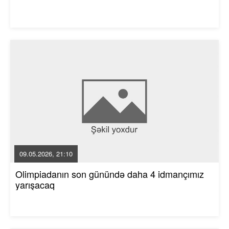
09.05.2026, 21:10
Olimpiadanın son günündə daha 4 idmançımız
yarışacaq