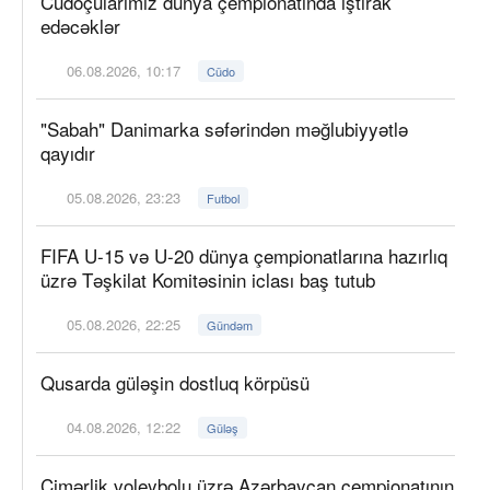
Cüdoçularımız dünya çempionatında iştirak
edəcəklər
06.08.2026, 10:17
Cüdo
"Sabah" Danimarka səfərindən məğlubiyyətlə
qayıdır
05.08.2026, 23:23
Futbol
FIFA U-15 və U-20 dünya çempionatlarına hazırlıq
üzrə Təşkilat Komitəsinin iclası baş tutub
05.08.2026, 22:25
Gündəm
Qusarda güləşin dostluq körpüsü
04.08.2026, 12:22
Güləş
Çimərlik voleybolu üzrə Azərbaycan çempionatının