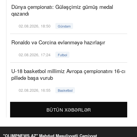
Dünya çempionatı: Güləşçimiz gümüş medal
qazandı
02.08.2026, 18:50
Gündəm
Ronaldo və Corcina evlənməyə hazırlaşır
02.08.2026, 17:24
Futbol
U-18 basketbol millimiz Avropa çempionatını 16-cı
pillədə başa vurub
02.08.2026, 16:55
Basketbol
BÜTÜN XƏBƏRLƏR
"OLIMPNEWS.AZ" Məhdud Məsuliyyətli Cəmiyyət