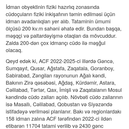
İdman obyektinin fiziki hazırlıq zonasında
cüdoçuların fiziki inkişafının təmin edilməsi üçün
idman avadanlıqları yer alıb. Tataminin ümumi
ölçüsü 200 kv.m sahəni əhatə edir. Bundan başqa,
məşqçi və paltardəyişmə otaqları da mövcuddur.
Zalda 200-dən çox idmançı cüdo ilə məşğul
olacaq.
Qeyd edək ki, ACF 2022-2025-ci illərdə Gəncə,
Sumqayıt, Qusar, Ağstafa, Zaqatala, Goranboy,
Sabirabad, Zəngilan rayonunun Ağalı kəndi,
Bakının Zirə qəsəbəsi, Ağdaş, Kürdəmir, Astara,
Cəlilabad, Tərtər, Qax, İmişli və Zaqatalanın Mosul
kəndində cüdo zalları açılıb. Növbəti cüdo zallarının
isə Masallı, Cəlilabad, Qobustan və Siyəzəndə
istifadəyə verilməsi planlanır. Bakı və regionlardakı
158 idman zalına ACF tərəfindən 2022-ci ildən
etibarən 11704 tatami verilib və 2430 gənc