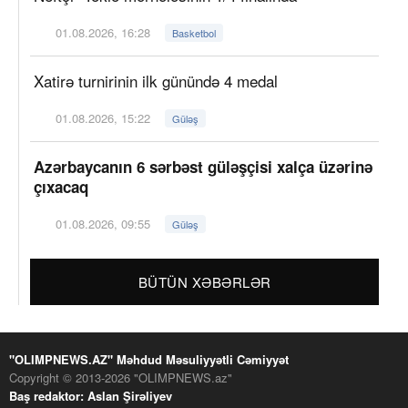
01.08.2026, 16:28
Basketbol
Xatirə turnirinin ilk günündə 4 medal
01.08.2026, 15:22
Güləş
Azərbaycanın 6 sərbəst güləşçisi xalça üzərinə
çıxacaq
01.08.2026, 09:55
Güləş
BÜTÜN XƏBƏRLƏR
"OLIMPNEWS.AZ" Məhdud Məsuliyyətli Cəmiyyət
Copyright © 2013-2026 "OLIMPNEWS.az"
Baş redaktor: Aslan Şirəliyev