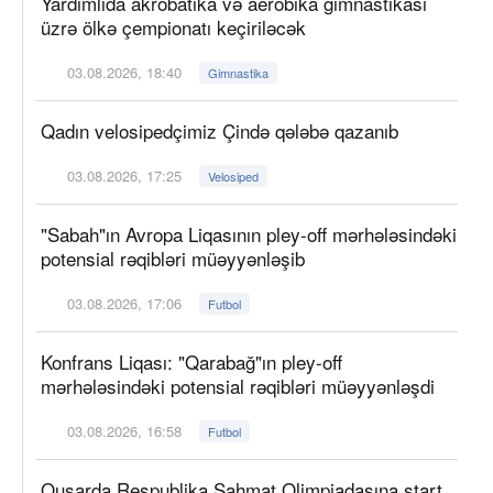
Yardımlıda akrobatika və aerobika gimnastikası
üzrə ölkə çempionatı keçiriləcək
03.08.2026, 18:40
Gimnastika
Qadın velosipedçimiz Çində qələbə qazanıb
03.08.2026, 17:25
Velosiped
"Sabah"ın Avropa Liqasının pley-off mərhələsindəki
potensial rəqibləri müəyyənləşib
03.08.2026, 17:06
Futbol
Konfrans Liqası: "Qarabağ"ın pley-off
mərhələsindəki potensial rəqibləri müəyyənləşdi
03.08.2026, 16:58
Futbol
Qusarda Respublika Şahmat Olimpiadasına start