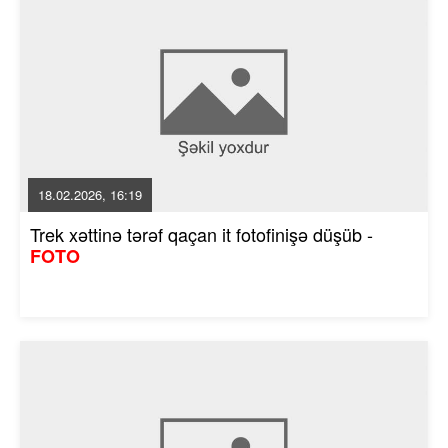
18.02.2026, 16:19
Trek xəttinə tərəf qaçan it fotofinişə düşüb -
FOTO