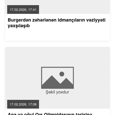
17.02.2026, 17:41
Burgerdən zəhərlənən idmançıların vəziyyəti
yaxşılaşıb
17.02.2026, 17:08
Ana və oğul Qış Olimpidasının tarixinə