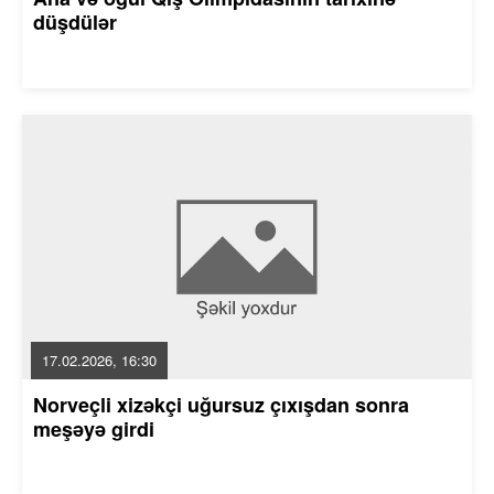
düşdülər
17.02.2026, 16:30
Norveçli xizəkçi uğursuz çıxışdan sonra
meşəyə girdi