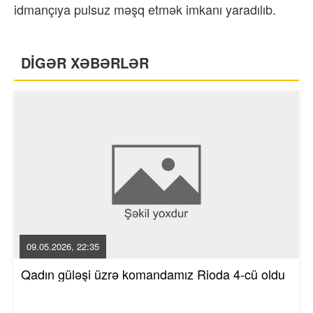
idmançıya pulsuz məşq etmək imkanı yaradılıb.
DİGƏR XƏBƏRLƏR
09.05.2026, 22:35
Qadın güləşi üzrə komandamız Rioda 4-cü oldu