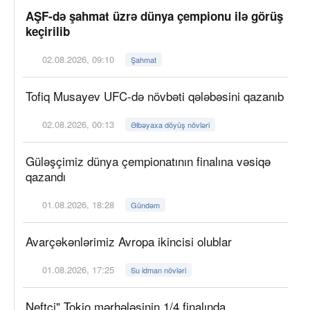
AŞF-də şahmat üzrə dünya çempionu ilə görüş
keçirilib
02.08.2026, 09:10
Şahmat
Tofiq Musayev UFC-də növbəti qələbəsini qazanıb
02.08.2026, 00:13
Əlbəyaxa döyüş növləri
Güləşçimiz dünya çempionatının finalına vəsiqə
qazandı
01.08.2026, 18:28
Gündəm
Avarçəkənlərimiz Avropa ikincisi olublar
01.08.2026, 17:25
Su idman növləri
Neftçi" Tokio mərhələsinin 1/4 finalında