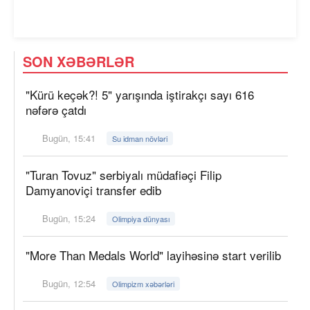
SON XƏBƏRLƏR
"Kürü keçək?! 5" yarışında iştirakçı sayı 616
nəfərə çatdı
Bugün, 15:41
Su idman növləri
"Turan Tovuz" serbiyalı müdafiəçi Filip
Damyanoviçi transfer edib
Bugün, 15:24
Olimpiya dünyası
"More Than Medals World" layihəsinə start verilib
Bugün, 12:54
Olimpizm xəbərləri