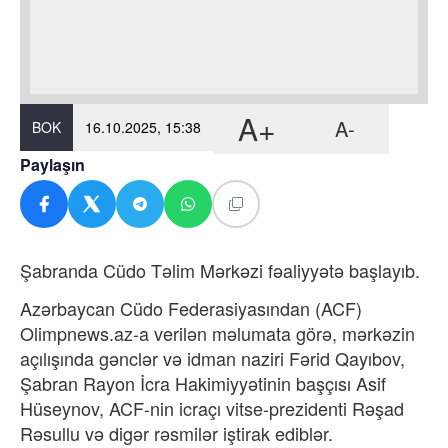
A+
A-
BOK
16.10.2025, 15:38
Paylaşın
Şabranda Cüdo Təlim Mərkəzi fəaliyyətə başlayıb.
Azərbaycan Cüdo Federasiyasından (ACF)
Olimpnews.az-a verilən məlumata görə, mərkəzin
açılışında gənclər və idman naziri Fərid Qayıbov,
Şabran Rayon İcra Hakimiyyətinin başçısı Asif
Hüseynov, ACF-nin icraçı vitse-prezidenti Rəşad
Rəsullu və digər rəsmilər iştirak ediblər.