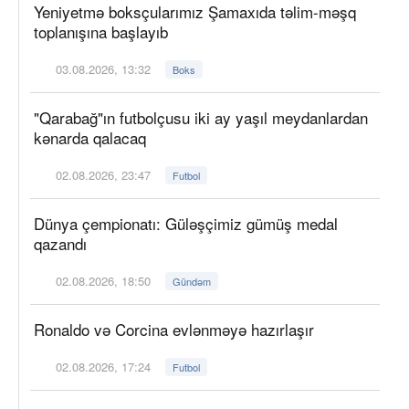
Yeniyetmə boksçularımız Şamaxıda təlim-məşq
toplanışına başlayıb
03.08.2026, 13:32
Boks
"Qarabağ"ın futbolçusu iki ay yaşıl meydanlardan
kənarda qalacaq
02.08.2026, 23:47
Futbol
Dünya çempionatı: Güləşçimiz gümüş medal
qazandı
02.08.2026, 18:50
Gündəm
Ronaldo və Corcina evlənməyə hazırlaşır
02.08.2026, 17:24
Futbol