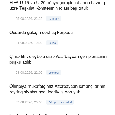
FIFA U-15 və U-20 dünya çempionatlarına hazırlıq
üzrə Təşkilat Komitəsinin iclası baş tutub
05.08.2026, 22:25
Gündəm
Qusarda güləşin dostluq körpüsü
04.08.2026, 12:22
Güləş
Çimərlik voleybolu üzrə Azərbaycan çempionatının
püşkü atılıb
03.08.2026, 22:00
Voleybol
Olimpiya mükafatçımız Azərbaycan idmançılarının
reytinq siyahısında liderliyini qoruyub
03.08.2026, 20:00
Olimpizm xəbərləri