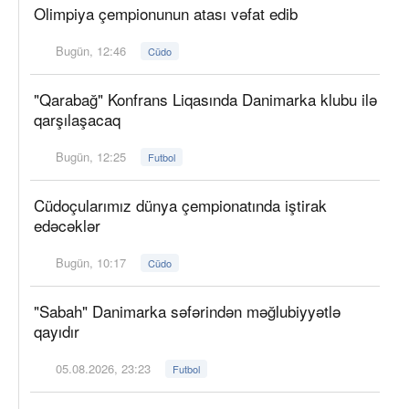
Olimpiya çempionunun atası vəfat edib
Bugün, 12:46
Cüdo
"Qarabağ" Konfrans Liqasında Danimarka klubu ilə
qarşılaşacaq
Bugün, 12:25
Futbol
Cüdoçularımız dünya çempionatında iştirak
edəcəklər
Bugün, 10:17
Cüdo
"Sabah" Danimarka səfərindən məğlubiyyətlə
qayıdır
05.08.2026, 23:23
Futbol