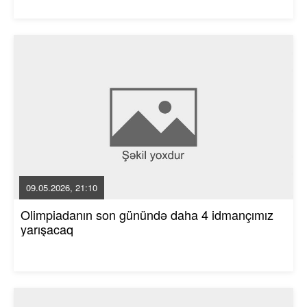
09.05.2026, 21:10
Olimpiadanın son günündə daha 4 idmançımız
yarışacaq