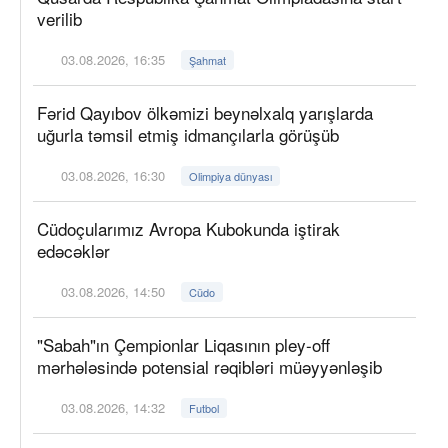
verilib
03.08.2026, 16:35
Şahmat
Fərid Qayıbov ölkəmizi beynəlxalq yarışlarda
uğurla təmsil etmiş idmançılarla görüşüb
03.08.2026, 16:30
Olimpiya dünyası
Cüdoçularımız Avropa Kubokunda iştirak
edəcəklər
03.08.2026, 14:50
Cüdo
"Sabah"ın Çempionlar Liqasının pley-off
mərhələsində potensial rəqibləri müəyyənləşib
03.08.2026, 14:32
Futbol