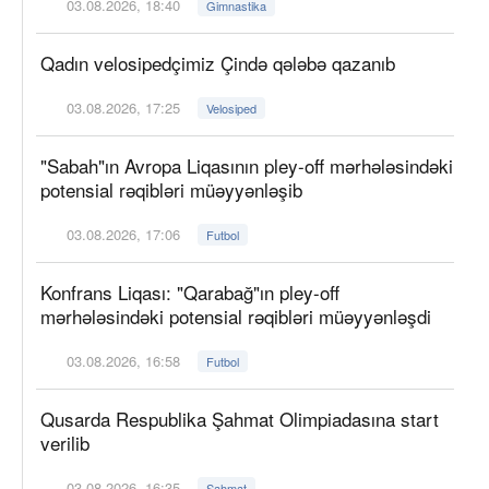
03.08.2026, 18:40
Gimnastika
Qadın velosipedçimiz Çində qələbə qazanıb
03.08.2026, 17:25
Velosiped
"Sabah"ın Avropa Liqasının pley-off mərhələsindəki
potensial rəqibləri müəyyənləşib
03.08.2026, 17:06
Futbol
Konfrans Liqası: "Qarabağ"ın pley-off
mərhələsindəki potensial rəqibləri müəyyənləşdi
03.08.2026, 16:58
Futbol
Qusarda Respublika Şahmat Olimpiadasına start
verilib
03.08.2026, 16:35
Şahmat