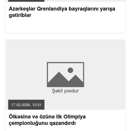
Azarkeşlər Qrenlandiya bayraqlarını yarışa
gətiriblər
17.02.2026, 13:51
Ölkəsinə və özünə ilk Olimpiya
çempionluğunu qazandırdı