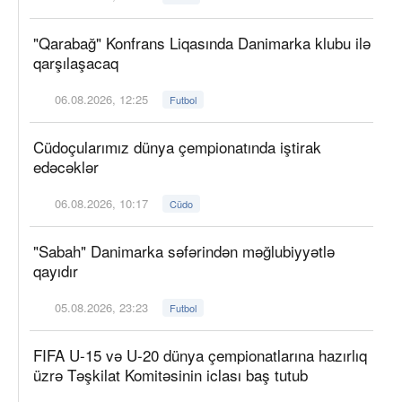
"Qarabağ" Konfrans Liqasında Danimarka klubu ilə
qarşılaşacaq
06.08.2026, 12:25
Futbol
Cüdoçularımız dünya çempionatında iştirak
edəcəklər
06.08.2026, 10:17
Cüdo
"Sabah" Danimarka səfərindən məğlubiyyətlə
qayıdır
05.08.2026, 23:23
Futbol
FIFA U-15 və U-20 dünya çempionatlarına hazırlıq
üzrə Təşkilat Komitəsinin iclası baş tutub