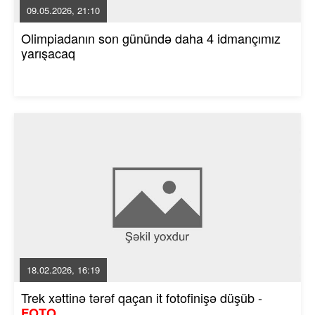
09.05.2026, 21:10
Olimpiadanın son günündə daha 4 idmançımız
yarışacaq
18.02.2026, 16:19
Trek xəttinə tərəf qaçan it fotofinişə düşüb -
FOTO