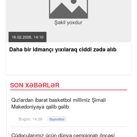
16.02.2026, 14:10
Daha bir idmançı yıxılaraq ciddi zədə alıb
SON XƏBƏRLƏR
Qızlardan ibarət basketbol millimiz Şimali
Makedoniyaya qalib gəlib
Bugün, 14:39
Basketbol
Cüdoçularımız üçün dünya çempionatı öncəsi