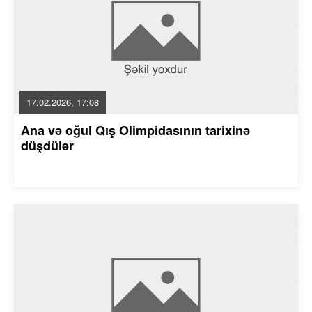
17.02.2026, 17:08
Ana və oğul Qış Olimpidasının tarixinə
düşdülər