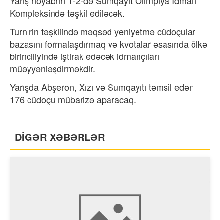
Yarış noyabrın 1-2-də Sumqayıt Olimpiya İdman
Kompleksində təşkil ediləcək.
Turnirin təşkilində məqsəd yeniyetmə cüdoçular
bazasını formalaşdırmaq və kvotalar əsasında ölkə
birinciliyində iştirak edəcək idmançıları
müəyyənləşdirməkdir.
Yarışda Abşeron, Xızı və Sumqayıtı təmsil edən
176 cüdoçu mübarizə aparacaq.
DİGƏR XƏBƏRLƏR