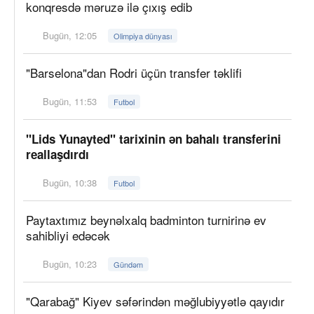
konqresdə məruzə ilə çıxış edib
Bugün, 12:05
Olimpiya dünyası
"Barselona"dan Rodri üçün transfer təklifi
Bugün, 11:53
Futbol
"Lids Yunayted" tarixinin ən bahalı transferini
reallaşdırdı
Bugün, 10:38
Futbol
Paytaxtımız beynəlxalq badminton turnirinə ev
sahibliyi edəcək
Bugün, 10:23
Gündəm
"Qarabağ" Kiyev səfərindən məğlubiyyətlə qayıdır