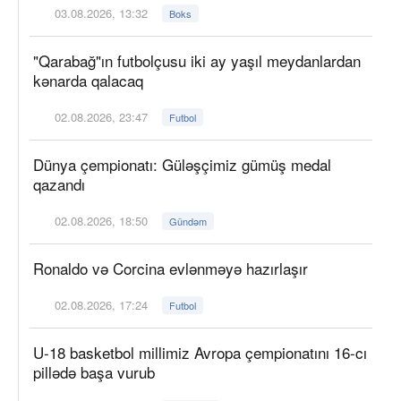
03.08.2026, 13:32
Boks
"Qarabağ"ın futbolçusu iki ay yaşıl meydanlardan
kənarda qalacaq
02.08.2026, 23:47
Futbol
Dünya çempionatı: Güləşçimiz gümüş medal
qazandı
02.08.2026, 18:50
Gündəm
Ronaldo və Corcina evlənməyə hazırlaşır
02.08.2026, 17:24
Futbol
U-18 basketbol millimiz Avropa çempionatını 16-cı
pillədə başa vurub