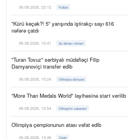
06.08.2026, 23:12
Futbol
"Kürü keçək?! 5" yarışında iştirakçı sayı 616
nəfərə çatdı
06.08.2026, 15:41
Su idman növləri
"Turan Tovuz" serbiyalı müdafiəçi Filip
Damyanoviçi transfer edib
06.08.2026, 15:24
Olimpiya dünyası
"More Than Medals World" layihəsinə start verilib
06.08.2026, 12:54
Olimpizm xəbərləri
Olimpiya çempionunun atası vəfat edib
06.08.2026, 12:46
Cüdo