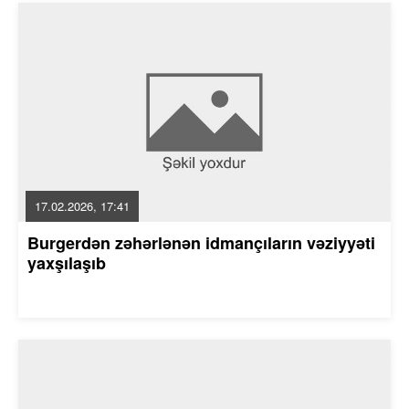
17.02.2026, 17:41
Burgerdən zəhərlənən idmançıların vəziyyəti
yaxşılaşıb