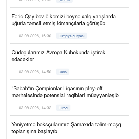
Fərid Qayıbov ölkəmizi beynəlxalq yarışlarda
uğurla təmsil etmiş idmançılarla görüşüb
03.08.2026, 16:30
Olimpiya dünyası
Cüdoçularımız Avropa Kubokunda iştirak
edəcəklər
03.08.2026, 14:50
Cüdo
"Sabah"ın Çempionlar Liqasının pley-off
mərhələsində potensial rəqibləri müəyyənləşib
03.08.2026, 14:32
Futbol
Yeniyetmə boksçularımız Şamaxıda təlim-məşq
toplanışına başlayıb