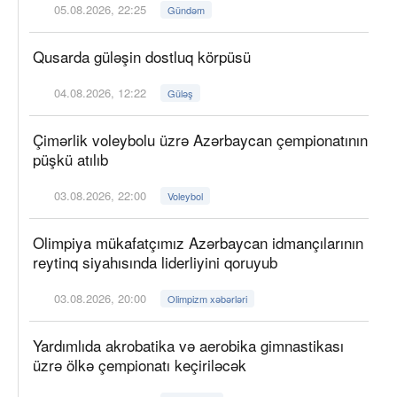
05.08.2026, 22:25
Gündəm
Qusarda güləşin dostluq körpüsü
04.08.2026, 12:22
Güləş
Çimərlik voleybolu üzrə Azərbaycan çempionatının
püşkü atılıb
03.08.2026, 22:00
Voleybol
Olimpiya mükafatçımız Azərbaycan idmançılarının
reytinq siyahısında liderliyini qoruyub
03.08.2026, 20:00
Olimpizm xəbərləri
Yardımlıda akrobatika və aerobika gimnastikası
üzrə ölkə çempionatı keçiriləcək