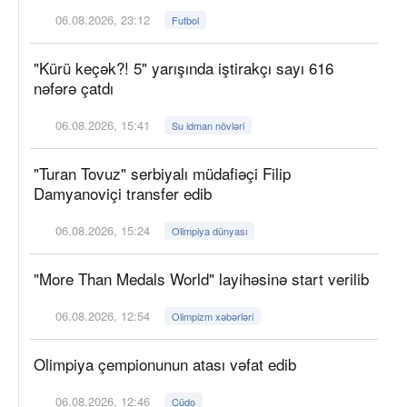
06.08.2026, 23:12
Futbol
"Kürü keçək?! 5" yarışında iştirakçı sayı 616
nəfərə çatdı
06.08.2026, 15:41
Su idman növləri
"Turan Tovuz" serbiyalı müdafiəçi Filip
Damyanoviçi transfer edib
06.08.2026, 15:24
Olimpiya dünyası
"More Than Medals World" layihəsinə start verilib
06.08.2026, 12:54
Olimpizm xəbərləri
Olimpiya çempionunun atası vəfat edib
06.08.2026, 12:46
Cüdo