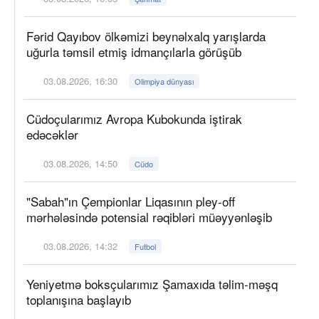
Fərid Qayıbov ölkəmizi beynəlxalq yarışlarda
uğurla təmsil etmiş idmançılarla görüşüb
03.08.2026, 16:30
Olimpiya dünyası
Cüdoçularımız Avropa Kubokunda iştirak
edəcəklər
03.08.2026, 14:50
Cüdo
"Sabah"ın Çempionlar Liqasının pley-off
mərhələsində potensial rəqibləri müəyyənləşib
03.08.2026, 14:32
Futbol
Yeniyetmə boksçularımız Şamaxıda təlim-məşq
toplanışına başlayıb