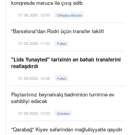
konqresdə məruzə ilə çıxış edib
07.08.2026, 12:05
Olimpiya dünyası
"Barselona"dan Rodri üçün transfer təklifi
07.08.2026, 11:53
Futbol
"Lids Yunayted" tarixinin ən bahalı transferini
reallaşdırdı
07.08.2026, 10:38
Futbol
Paytaxtımız beynəlxalq badminton turnirinə ev
sahibliyi edəcək
07.08.2026, 10:23
Gündəm
"Qarabağ" Kiyev səfərindən məğlubiyyətlə qayıdır