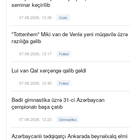
seminar keçirilib
07.08.2026, 13:36
Cüdo
"Tottenhem" Miki van de Venlə yeni müqavilə üzrə
razılığa gəlib
07.08.2026, 13:17
Futbol
Lui van Qal xərçəngə qalib gəldi
07.08.2026, 12:45
Futbol
Bədii gimnastika üzrə 31-ci Azərbaycan
çempionatı başa çatıb
07.08.2026, 12:23
Gimnastika
Azərbaycanlı tədqiqatçı Ankarada beynəlxalq elmi