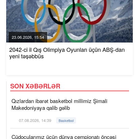
23.06.2026, 15:54
2042-ci il Qış Olimpiya Oyunları üçün ABŞ-dan
yeni təşəbbüs
SON XƏBƏRLƏR
Qızlardan ibarət basketbol millimiz Şimali
Makedoniyaya qalib gəlib
07.08.2026, 14:39
Basketbol
Cüdoçularımız üçün dünya çempionatı öncəsi