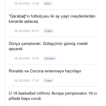
03.08.2026, 13:32
Boks
"Qarabağ"ın futbolçusu iki ay yaşıl meydanlardan
kənarda qalacaq
02.08.2026, 23:47
Futbol
Dünya çempionatı: Güləşçimiz gümüş medal
qazandı
02.08.2026, 18:50
Gündəm
Ronaldo və Corcina evlənməyə hazırlaşır
02.08.2026, 17:24
Futbol
U-18 basketbol millimiz Avropa çempionatını 16-cı
pillədə başa vurub