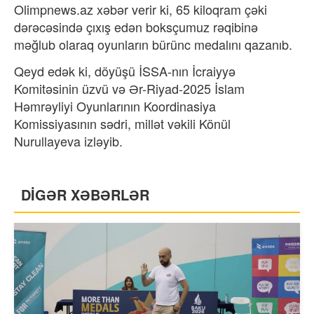
Olimpnews.az xəbər verir ki, 65 kiloqram çəki
dərəcəsində çıxış edən boksçumuz rəqibinə
məğlub olaraq oyunların bürünc medalını qazanıb.
Qeyd edək ki, döyüşü İSSA-nın İcraiyyə
Komitəsinin üzvü və Ər-Riyad-2025 İslam
Həmrəyliyi Oyunlarının Koordinasiya
Komissiyasının sədri, millət vəkili Könül
Nurullayeva izləyib.
DİGƏR XƏBƏRLƏR