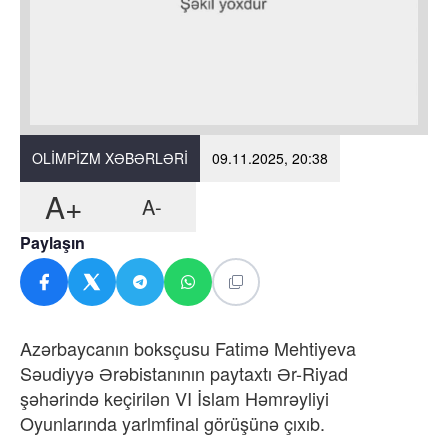
OLIMPIZM XƏBƏRLƏRI
09.11.2025, 20:38
A+
A-
Paylaşın
Azərbaycanın boksçusu Fatimə Mehtiyeva
Səudiyyə Ərəbistanının paytaxtı Ər-Riyad
şəhərində keçirilən VI İslam Həmrəyliyi
Oyunlarında yarlmfinal görüşünə çıxıb.