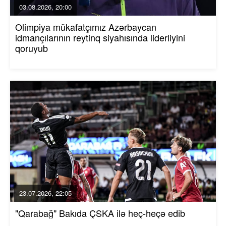
03.08.2026, 20:00
Olimpiya mükafatçımız Azərbaycan
idmançılarının reytinq siyahısında liderliyini
qoruyub
23.07.2026, 22:05
"Qarabağ" Bakıda ÇSKA ilə heç-heçə edib