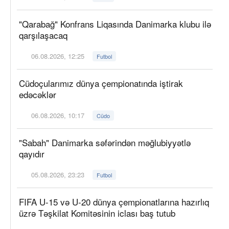
"Qarabağ" Konfrans Liqasında Danimarka klubu ilə
qarşılaşacaq
06.08.2026, 12:25
Futbol
Cüdoçularımız dünya çempionatında iştirak
edəcəklər
06.08.2026, 10:17
Cüdo
"Sabah" Danimarka səfərindən məğlubiyyətlə
qayıdır
05.08.2026, 23:23
Futbol
FIFA U-15 və U-20 dünya çempionatlarına hazırlıq
üzrə Təşkilat Komitəsinin iclası baş tutub