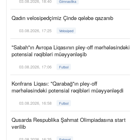
03.08.2026, 18:40
Gimnastika
Qadın velosipedçimiz Çində qələbə qazanıb
03.08.2026, 17:25
Velosiped
"Sabah"ın Avropa Liqasının pley-off mərhələsindəki
potensial rəqibləri müəyyənləşib
03.08.2026, 17:06
Futbol
Konfrans Liqası: "Qarabağ"ın pley-off
mərhələsindəki potensial rəqibləri müəyyənləşdi
03.08.2026, 16:58
Futbol
Qusarda Respublika Şahmat Olimpiadasına start
verilib
03.08.2026, 16:35
Şahmat