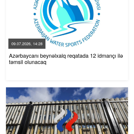
09.07.2026, 14:28
Azərbaycanı beynəlxalq reqatada 12 idmançı ilə
təmsil olunacaq