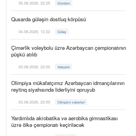
05.08.2026, 22:25
Gündəm
Qusarda güləşin dostluq körpüsü
04.08.2026, 12:22
Güləş
Çimərlik voleybolu üzrə Azərbaycan çempionatının
püşkü atılıb
03.08.2026, 22:00
Voleybol
Olimpiya mükafatçımız Azərbaycan idmançılarının
reytinq siyahısında liderliyini qoruyub
03.08.2026, 20:00
Olimpizm xəbərləri
Yardımlıda akrobatika və aerobika gimnastikası
üzrə ölkə çempionatı keçiriləcək