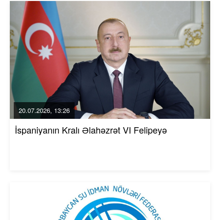
20.07.2026, 13:26
İspaniyanın Kralı Əlahəzrət VI Felipeyə