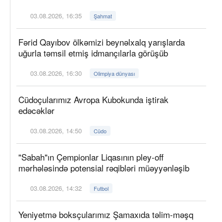
03.08.2026, 16:35
Şahmat
Fərid Qayıbov ölkəmizi beynəlxalq yarışlarda
uğurla təmsil etmiş idmançılarla görüşüb
03.08.2026, 16:30
Olimpiya dünyası
Cüdoçularımız Avropa Kubokunda iştirak
edəcəklər
03.08.2026, 14:50
Cüdo
"Sabah"ın Çempionlar Liqasının pley-off
mərhələsində potensial rəqibləri müəyyənləşib
03.08.2026, 14:32
Futbol
Yeniyetmə boksçularımız Şamaxıda təlim-məşq