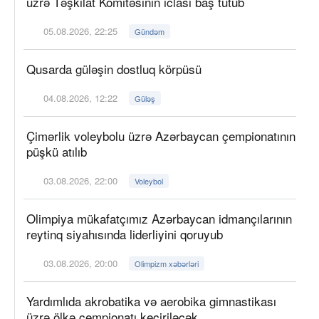
üzrə Təşkilat Komitəsinin iclası baş tutub
05.08.2026, 22:25
Gündəm
Qusarda güləşin dostluq körpüsü
04.08.2026, 12:22
Güləş
Çimərlik voleybolu üzrə Azərbaycan çempionatının
püşkü atılıb
03.08.2026, 22:00
Voleybol
Olimpiya mükafatçımız Azərbaycan idmançılarının
reytinq siyahısında liderliyini qoruyub
03.08.2026, 20:00
Olimpizm xəbərləri
Yardımlıda akrobatika və aerobika gimnastikası
üzrə ölkə çempionatı keçiriləcək