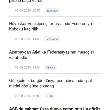
pillədə başa vurub
02.08.2026, 16:55
Basketbol
Həvəskar velosipedçilər arasında Federasiya
Kuboku keçirilib
02.08.2026, 14:43
Velosiped
Azərbaycan Atletika Federasiyasının məşqçisi
vəfat edib
02.08.2026, 13:01
Atletika
Güləşçimiz bu gün dünya çempionatında qızıl
medal görüşünə çıxacaq
02.08.2026, 10:00
Güləş
AŞF-də şahmat üzrə dünya çempionu ilə görüş