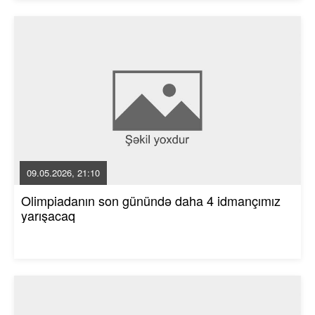
09.05.2026, 21:10
Olimpiadanın son günündə daha 4 idmançımız
yarışacaq