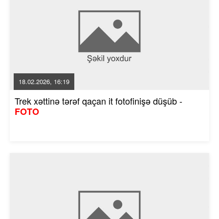
18.02.2026, 16:19
Trek xəttinə tərəf qaçan it fotofinişə düşüb -
FOTO