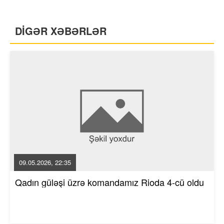
DİGƏR XƏBƏRLƏR
09.05.2026, 22:35
Qadın güləşi üzrə komandamız Rioda 4-cü oldu