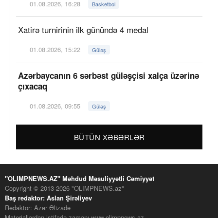
01.08.2026, 16:28
Basketbol
Xatirə turnirinin ilk günündə 4 medal
01.08.2026, 15:22
Güləş
Azərbaycanın 6 sərbəst güləşçisi xalça üzərinə
çıxacaq
01.08.2026, 09:55
Güləş
BÜTÜN XƏBƏRLƏR
"OLIMPNEWS.AZ" Məhdud Məsuliyyətli Cəmiyyət
Copyright © 2013-2026 "OLIMPNEWS.az"
Baş redaktor: Aslan Şirəliyev
Redaktor: Azər Əlizadə
Materiallardan istifadə zamanı www.olimpnews.az