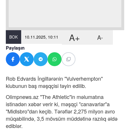
A+
A-
BOK
10.11.2025, 10:11
Paylaşın
Rob Edvards İngiltərənin "Vulverhempton"
klubunun baş məşqçisi təyin edilib.
Olimpnews.az "The Athletic"in məlumatına
istinadən xəbər verir ki, məşqçi "canavarlar"a
"Midlsbro"dan keçib. Tərəflər 2,275 milyon avro
müqabilində, 3,5 mövsüm müddətinə razılıq əldə
ediblər.