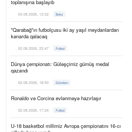
toplanışına başlayıb
03.08.2026, 13:32
Boks
"Qarabağ"ın futbolçusu iki ay yaşıl meydanlardan
kənarda qalacaq
02.08.2026, 23:47
Futbol
Dünya çempionatı: Güləşçimiz gümüş medal
qazandı
02.08.2026, 18:50
Gündəm
Ronaldo və Corcina evlənməyə hazırlaşır
02.08.2026, 17:24
Futbol
U-18 basketbol millimiz Avropa çempionatını 16-cı