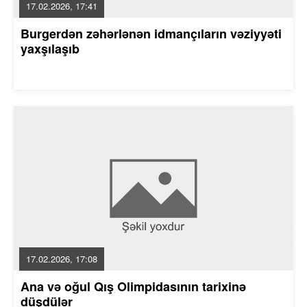
17.02.2026, 17:41
Burgerdən zəhərlənən idmançıların vəziyyəti
yaxşılaşıb
17.02.2026, 17:08
Ana və oğul Qış Olimpidasının tarixinə
düşdülər