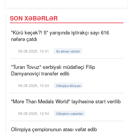
SON XƏBƏRLƏR
"Kürü keçək?! 5" yarışında iştirakçı sayı 616
nəfərə çatdı
06.08.2026, 15:41
Su idman növləri
"Turan Tovuz" serbiyalı müdafiəçi Filip
Damyanoviçi transfer edib
06.08.2026, 15:24
Olimpiya dünyası
"More Than Medals World" layihəsinə start verilib
06.08.2026, 12:54
Olimpizm xəbərləri
Olimpiya çempionunun atası vəfat edib