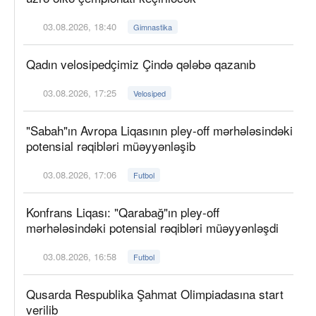
03.08.2026, 18:40
Gimnastika
Qadın velosipedçimiz Çində qələbə qazanıb
03.08.2026, 17:25
Velosiped
"Sabah"ın Avropa Liqasının pley-off mərhələsindəki
potensial rəqibləri müəyyənləşib
03.08.2026, 17:06
Futbol
Konfrans Liqası: "Qarabağ"ın pley-off
mərhələsindəki potensial rəqibləri müəyyənləşdi
03.08.2026, 16:58
Futbol
Qusarda Respublika Şahmat Olimpiadasına start
verilib