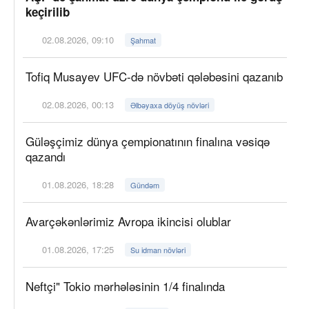
keçirilib
02.08.2026, 09:10
Şahmat
Tofiq Musayev UFC-də növbəti qələbəsini qazanıb
02.08.2026, 00:13
Əlbəyaxa döyüş növləri
Güləşçimiz dünya çempionatının finalına vəsiqə
qazandı
01.08.2026, 18:28
Gündəm
Avarçəkənlərimiz Avropa ikincisi olublar
01.08.2026, 17:25
Su idman növləri
Neftçi" Tokio mərhələsinin 1/4 finalında