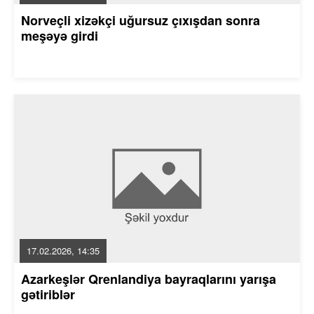
Norveçli xizəkçi uğursuz çıxışdan sonra
meşəyə girdi
17.02.2026, 14:35
Azarkeşlər Qrenlandiya bayraqlarını yarışa
gətiriblər