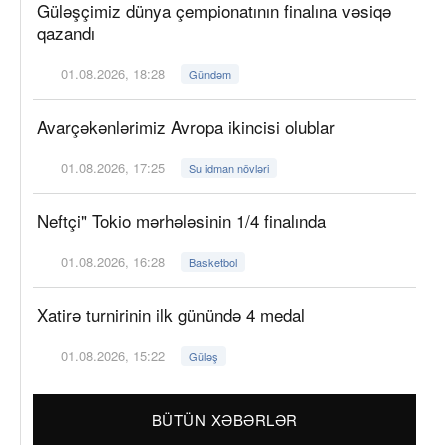
Güləşçimiz dünya çempionatının finalına vəsiqə
qazandı
01.08.2026, 18:28
Gündəm
Avarçəkənlərimiz Avropa ikincisi olublar
01.08.2026, 17:25
Su idman növləri
Neftçi" Tokio mərhələsinin 1/4 finalında
01.08.2026, 16:28
Basketbol
Xatirə turnirinin ilk günündə 4 medal
01.08.2026, 15:22
Güləş
BÜTÜN XƏBƏRLƏR