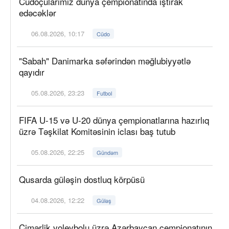
Cüdoçularımız dünya çempionatında iştirak
edəcəklər
06.08.2026, 10:17
Cüdo
"Sabah" Danimarka səfərindən məğlubiyyətlə
qayıdır
05.08.2026, 23:23
Futbol
FIFA U-15 və U-20 dünya çempionatlarına hazırlıq
üzrə Təşkilat Komitəsinin iclası baş tutub
05.08.2026, 22:25
Gündəm
Qusarda güləşin dostluq körpüsü
04.08.2026, 12:22
Güləş
Çimərlik voleybolu üzrə Azərbaycan çempionatının