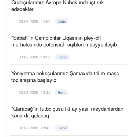
Cüdoçularımız Avropa Kubokunda iştirak
edəcəklər
03.08.2026, 14:50
Cüdo
"Sabah"ın Çempionlar Liqasının pley-off
mərhələsində potensial rəqibləri müəyyənləşib
03.08.2026, 14:32
Futbol
Yeniyetmə boksçularımız Şamaxıda təlim-məşq
toplanışına başlayıb
03.08.2026, 13:32
Boks
"Qarabağ"ın futbolçusu iki ay yaşıl meydanlardan
kənarda qalacaq
02.08.2026, 23:47
Futbol