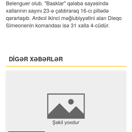
Belenguer olub. "Basklar" qələbə sayəsində
xallarının sayını 23-ə çatdıraraq 16-cı pillədə
qərarlaşıb. Ardıcıl ikinci məğlubiyyətini alan Dieqo
Simeonenin komandası isə 31 xalla 4-cüdür.
DİGƏR XƏBƏRLƏR