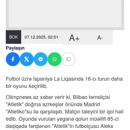
A+
A-
BOK
07.12.2025, 02:51
Paylaşın
Futbol üzrə İspaniya La Liqasında 16-cı turun daha
bir oyunu keçirilib.
Olimpnews.az xəbər verir ki, Bilbao təmsilçisi
"Atletik" doğma azrkeşlər önündə Madrid
"Atletiko"su ilə qarşılaşıb. Matçın taleyini bir qol həll
edib. Oyunda vurulan yeganə qolun müəllifi 85-ci
dəqiqədə fərqlənən "Atletik"in futbolçusu Aleks