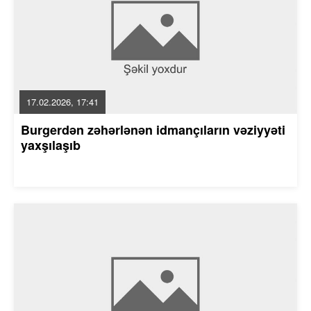
17.02.2026, 17:41
Burgerdən zəhərlənən idmançıların vəziyyəti
yaxşılaşıb