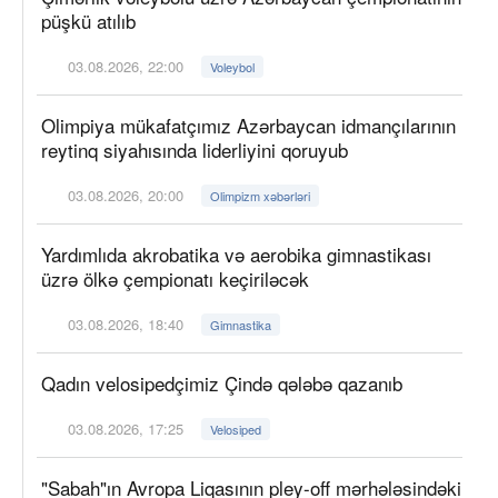
püşkü atılıb
03.08.2026, 22:00
Voleybol
Olimpiya mükafatçımız Azərbaycan idmançılarının
reytinq siyahısında liderliyini qoruyub
03.08.2026, 20:00
Olimpizm xəbərləri
Yardımlıda akrobatika və aerobika gimnastikası
üzrə ölkə çempionatı keçiriləcək
03.08.2026, 18:40
Gimnastika
Qadın velosipedçimiz Çində qələbə qazanıb
03.08.2026, 17:25
Velosiped
"Sabah"ın Avropa Liqasının pley-off mərhələsindəki