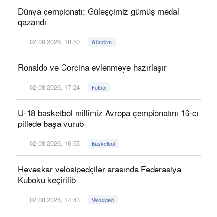
Dünya çempionatı: Güləşçimiz gümüş medal
qazandı
02.08.2026, 18:50
Gündəm
Ronaldo və Corcina evlənməyə hazırlaşır
02.08.2026, 17:24
Futbol
U-18 basketbol millimiz Avropa çempionatını 16-cı
pillədə başa vurub
02.08.2026, 16:55
Basketbol
Həvəskar velosipedçilər arasında Federasiya
Kuboku keçirilib
02.08.2026, 14:43
Velosiped