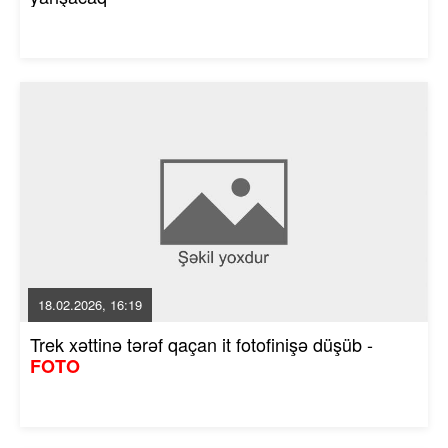
18.02.2026, 16:19
Trek xəttinə tərəf qaçan it fotofinişə düşüb -
FOTO