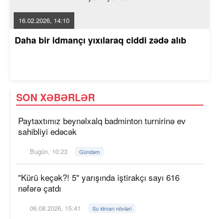
16.02.2026, 14:10
Daha bir idmançı yıxılaraq ciddi zədə alıb
SON XƏBƏRLƏR
Paytaxtımız beynəlxalq badminton turnirinə ev
sahibliyi edəcək
Bugün, 10:23
Gündəm
"Kürü keçək?! 5" yarışında iştirakçı sayı 616
nəfərə çatdı
06.08.2026, 15:41
Su idman növləri