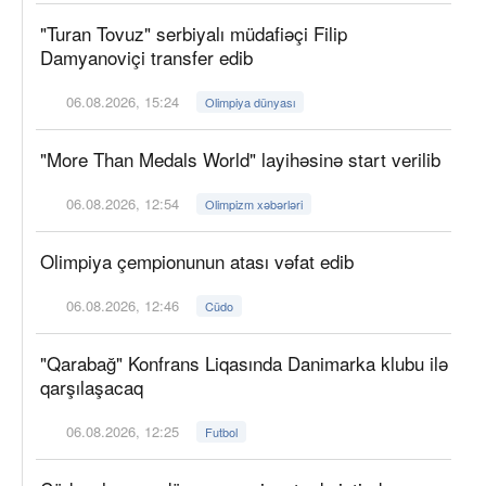
"Turan Tovuz" serbiyalı müdafiəçi Filip
Damyanoviçi transfer edib
06.08.2026, 15:24
Olimpiya dünyası
"More Than Medals World" layihəsinə start verilib
06.08.2026, 12:54
Olimpizm xəbərləri
Olimpiya çempionunun atası vəfat edib
06.08.2026, 12:46
Cüdo
"Qarabağ" Konfrans Liqasında Danimarka klubu ilə
qarşılaşacaq
06.08.2026, 12:25
Futbol