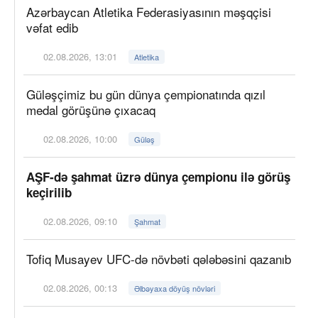
Azərbaycan Atletika Federasiyasının məşqçisi
vəfat edib
02.08.2026, 13:01
Atletika
Güləşçimiz bu gün dünya çempionatında qızıl
medal görüşünə çıxacaq
02.08.2026, 10:00
Güləş
AŞF-də şahmat üzrə dünya çempionu ilə görüş
keçirilib
02.08.2026, 09:10
Şahmat
Tofiq Musayev UFC-də növbəti qələbəsini qazanıb
02.08.2026, 00:13
Əlbəyaxa döyüş növləri