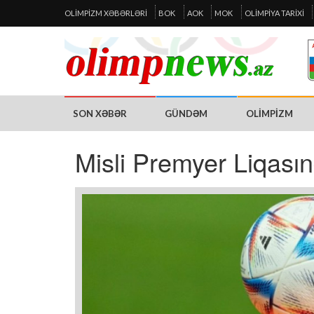
OLIMPIZM XƏBƏRLƏRI
BOK
AOK
MOK
OLIMPIYA TARIXI
SON XƏBƏR
GÜNDƏM
OLIMPIZM
Misli Premyer Liqasın