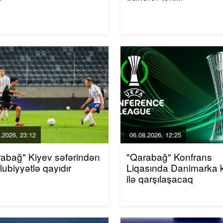
.2026, 23:12
06.08.2026, 12:25
abağ" Kiyev səfərindən
"Qarabağ" Konfrans
ubiyyətlə qayıdır
Liqasında Danimarka 
ilə qarşılaşacaq