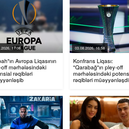
.2026, 17:06
03.08.2026, 16:58
ah"ın Avropa Liqasının
Konfrans Liqası:
-off mərhələsindəki
"Qarabağ"ın pley-off
nsial rəqibləri
mərhələsindəki potens
yyənləşib
rəqibləri müəyyənləşdi