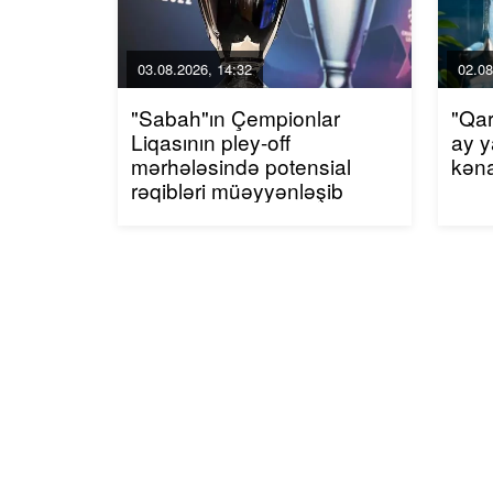
03.08.2026, 14:32
02.08
"Sabah"ın Çempionlar
"Qar
Liqasının pley-off
ay y
mərhələsində potensial
kən
rəqibləri müəyyənləşib