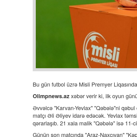
Bu gün futbol üzrə Misli Premyer Liqasında 
xəbər verir ki,
ilk oyun günü
Olimpnews.az
Əvvəlcə "Karvan-Yevlax" "Qəbələ"ni qəbul
matçı Əli Əliyev idarə edəcək. Yevlax təmsil
qərarlaşıb. 21 xala malik "Qəbələ" isə 11-ci
Günün son matçında "Araz-Naxçıvan" "Kəp