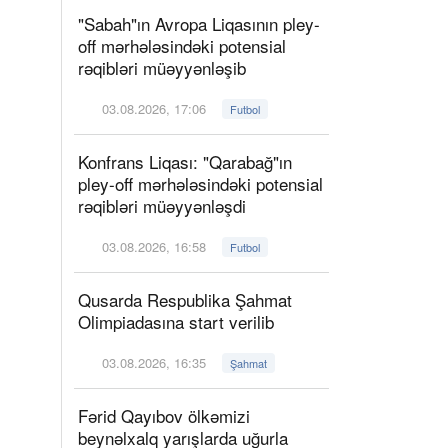
"Sabah"ın Avropa Liqasının pley-
off mərhələsindəki potensial
rəqibləri müəyyənləşib
03.08.2026, 17:06
Futbol
Konfrans Liqası: "Qarabağ"ın
pley-off mərhələsindəki potensial
rəqibləri müəyyənləşdi
03.08.2026, 16:58
Futbol
Qusarda Respublika Şahmat
Olimpiadasına start verilib
03.08.2026, 16:35
Şahmat
Fərid Qayıbov ölkəmizi
beynəlxalq yarışlarda uğurla