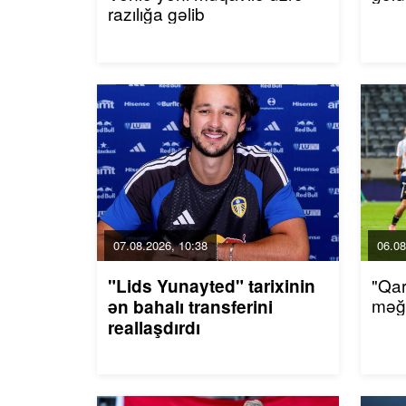
razılığa gəlib
07.08.2026, 10:38
06.08
"Qar
"Lids Yunayted" tarixinin
məğl
ən bahalı transferini
reallaşdırdı