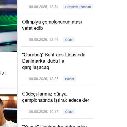
06.08.2026, 12:54
Olimpizm xəbərləri
Olimpiya çempionunun atası
vəfat edib
06.08.2026, 12:46
Cüdo
"Qarabağ" Konfrans Liqasında
Danimarka klubu ilə
qarşılaşacaq
ial
06.08.2026, 12:25
Futbol
Cüdoçularımız dünya
çempionatında iştirak edəcəklər
06.08.2026, 10:17
Cüdo
"Sabah" Danimarka səfərindən