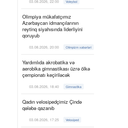
03.08.2026, 22:00
Voleybol
Olimpiya mükafatçımız
Azərbaycan idmançılarının
reytinq siyahısında liderliyini
qoruyub
03.08.2026, 20:00
Olimpizm xəbərləri
Yardımlıda akrobatika və
aerobika gimnastikası üzrə ölkə
çempionatı keçiriləcək
03.08.2026, 18:40
Gimnastika
Qadın velosipedçimiz Çində
qələbə qazanıb
03.08.2026, 17:25
Velosiped