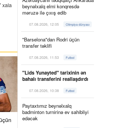
 xala
beynəlxalq elmi konqresdə
məruzə ilə çıxış edib
07.08.2026, 12:05
Olimpiya dünyası
"Barselona"dan Rodri üçün
transfer təklifi
07.08.2026, 11:53
Futbol
"Lids Yunayted" tarixinin ən
bahalı transferini reallaşdırdı
07.08.2026, 10:38
Futbol
Paytaxtımız beynəlxalq
badminton turnirinə ev sahibliyi
edəcək
 üçün