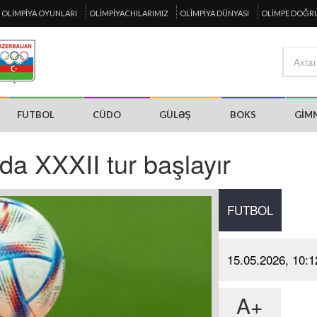
OLIMPIYA OYUNLARI
OLIMPIYACHILARIMIZ
OLIMPIYA DÜNYASI
OLIMPE DOĞR
FUTBOL
CÜDO
GÜLƏŞ
BOKS
GIM
da XXXII tur başlayır
FUTBOL
15.05.2026, 10:1
A+