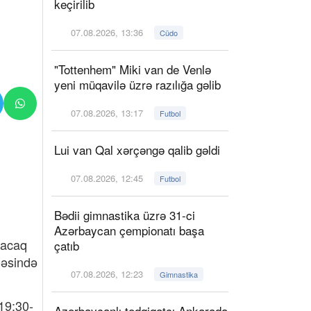
keçirilib
07.08.2026, 13:36
Cüdo
"Tottenhem" Miki van de Venlə
yeni müqavilə üzrə razılığa gəlib
07.08.2026, 13:17
Futbol
Lui van Qal xərçəngə qalib gəldi
07.08.2026, 12:45
Futbol
Bədii gimnastika üzrə 31-ci
Azərbaycan çempionatı başa
yacaq
çatıb
lləsində
07.08.2026, 12:23
Gimnastika
19:30-
Azərbaycanlı tədqiqatçı Ankarada