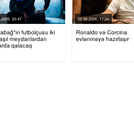
.2026, 23:47
02.08.2026, 17:24
abağ"ın futbolçusu iki
Ronaldo və Corcina
aşıl meydanlardan
evlənməyə hazırlaşır
arda qalacaq