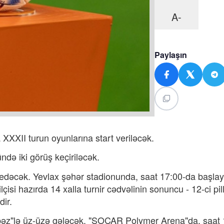
A-
Paylaşın
XXXII turun oyunlarına start veriləcək.
ndə iki görüş keçiriləcək.
 edəcək. Yevlax şəhər stadionunda, saat 17:00-da başla
çisi hazırda 14 xalla turnir cədvəlinin sonuncu - 12-ci pi
dir.
əz"lə üz-üzə gələcək. "SOCAR Polymer Arena"da, saat 