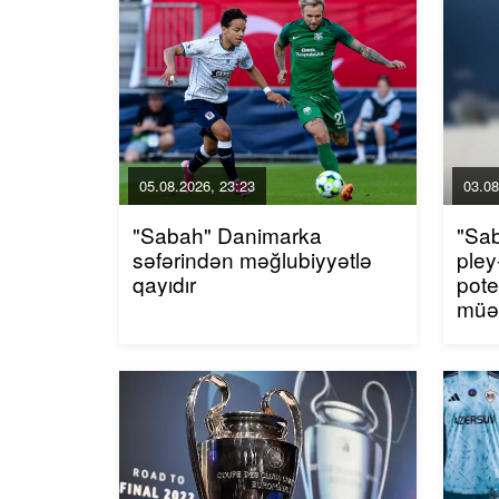
05.08.2026, 23:23
03.08
"Sabah" Danimarka
"Sab
səfərindən məğlubiyyətlə
pley
qayıdır
pote
müə