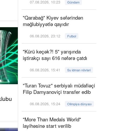
07.08.2026, 10:23
Gündəm
"Qarabağ" Kiyev səfərindən
məğlubiyyətlə qayıdır
06.08.2026, 23:12
Futbol
"Kürü keçək?! 5" yarışında
iştirakçı sayı 616 nəfərə çatdı
06.08.2026, 15:41
Su idman növləri
"Turan Tovuz" serbiyalı müdafiəçi
Filip Damyanoviçi transfer edib
klubu
06.08.2026, 15:24
Olimpiya dünyası
"More Than Medals World"
layihəsinə start verilib