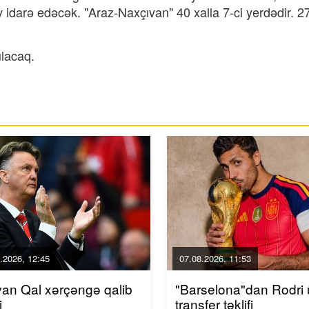
darə edəcək. "Araz-Naxçıvan" 40 xalla 7-ci yerdədir. 27
ulacaq.
.2026, 12:45
07.08.2026, 11:53
van Qal xərçəngə qalib
"Barselona"dan Rodri
i
transfer təklifi