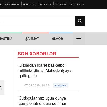
U
MÜSAHIBƏ
EKSKLÜZIV
RIO 2016
OLIMPIYA
BAKU 2017
NASTIKA
ŞAHMAT
ƏLAQƏ
SON XƏBƏRLƏR
Qızlardan ibarət basketbol
millimiz Şimali Makedoniyaya
qalib gəlib
07.08.2026, 14:39
Basketbol
2
Cüdoçularımız üçün dünya
çempionatı öncəsi seminar