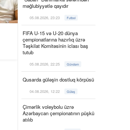
məğlubiyyətlə qayıdır
05.08.2026, 23:23
Futbol
FIFA U-15 və U-20 dünya
çempionatlarına hazırlıq üzrə
Təşkilat Komitəsinin iclası baş
tutub
05.08.2026, 22:25
Gündəm
Qusarda güləşin dostluq körpüsü
04.08.2026, 12:22
Güləş
Çimərlik voleybolu üzrə
Azərbaycan çempionatının püşkü
atılıb