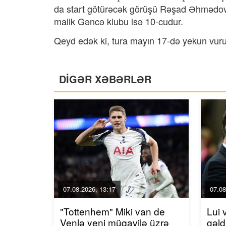
da start götürəcək görüşü Rəşad Əhmədov i
malik Gəncə klubu isə 10-cudur.
Qeyd edək ki, tura mayın 17-də yekun vur
DİGƏR XƏBƏRLƏR
07.08.2026, 13:17
07.08
"Tottenhem" Miki van de
Lui 
Venlə yeni müqavilə üzrə
gəld