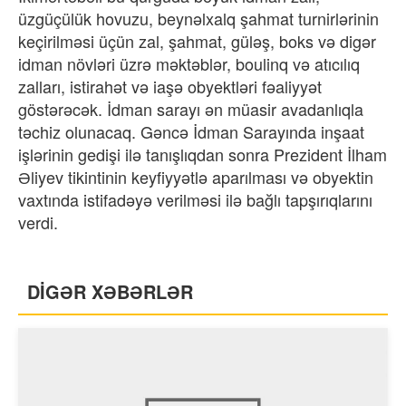
üzgüçülük hovuzu, beynəlxalq şahmat turnirlərinin
keçirilməsi üçün zal, şahmat, güləş, boks və digər
idman növləri üzrə məktəblər, boulinq və atıcılıq
zalları, istirahət və iaşə obyektləri fəaliyyət
göstərəcək. İdman sarayı ən müasir avadanlıqla
təchiz olunacaq. Gəncə İdman Sarayında inşaat
işlərinin gedişi ilə tanışlıqdan sonra Prezident İlham
Əliyev tikintinin keyfiyyətlə aparılması və obyektin
vaxtında istifadəyə verilməsi ilə bağlı tapşırıqlarını
verdi.
DİGƏR XƏBƏRLƏR