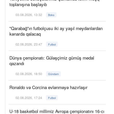
toplanışına başlayıb
03.08.2026, 13:32
Boks
"Qarabağ"ın futbolçusu iki ay yaşıl meydanlardan
kənarda qalacaq
02.08.2026, 23:47
Futbol
Dünya çempionatı: Güləşçimiz gümüş medal
qazandı
02.08.2026, 18:50
Gündəm
Ronaldo və Corcina evlənməyə hazırlaşır
02.08.2026, 17:24
Futbol
U-18 basketbol millimiz Avropa çempionatını 16-cı