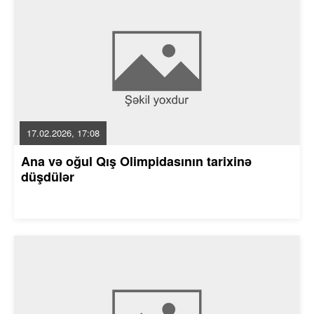
17.02.2026, 17:08
Ana və oğul Qış Olimpidasının tarixinə
düşdülər