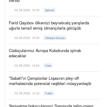
verilib
03.08.2026, 16:35
Şahmat
Fərid Qayıbov ölkəmizi beynəlxalq yarışlarda
uğurla təmsil etmiş idmançılarla görüşüb
03.08.2026, 16:30
Olimpiya dünyası
Cüdoçularımız Avropa Kubokunda iştirak
edəcəklər
03.08.2026, 14:50
Cüdo
"Sabah"ın Çempionlar Liqasının pley-off
mərhələsində potensial rəqibləri müəyyənləşib
03.08.2026, 14:32
Futbol
Yeniyetmə boksçularımız Şamaxıda təlim-məşq