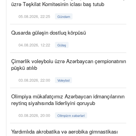
üzrə Təşkilat Komitəsinin iclası baş tutub
05.08.2026, 22:25
Gündəm
Qusarda güləşin dostluq körpüsü
04.08.2026, 12:22
Güləş
Çimərlik voleybolu üzrə Azərbaycan çempionatının
püşkü atılıb
03.08.2026, 22:00
Voleybol
Olimpiya mükafatçımız Azərbaycan idmançılarının
reytinq siyahısında liderliyini qoruyub
03.08.2026, 20:00
Olimpizm xəbərləri
Yardımlıda akrobatika və aerobika gimnastikası