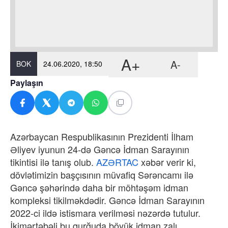
A+
A-
BOK
24.06.2020, 18:50
Paylaşın
Azərbaycan Respublikasının Prezidenti İlham
Əliyev iyunun 24-də Gəncə İdman Sarayının
tikintisi ilə tanış olub.
AZƏRTAC
xəbər verir ki,
dövlətimizin başçısının müvafiq Sərəncamı ilə
Gəncə şəhərində daha bir möhtəşəm idman
kompleksi tikilməkdədir. Gəncə İdman Sarayının
2022-ci ildə istismara verilməsi nəzərdə tutulur.
İkimərtəbəli bu qurğuda böyük idman zalı,