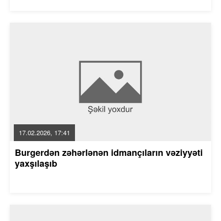
17.02.2026, 17:41
Burgerdən zəhərlənən idmançıların vəziyyəti
yaxşılaşıb