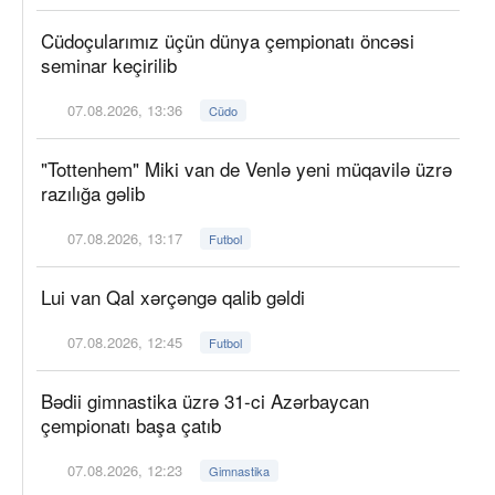
Cüdoçularımız üçün dünya çempionatı öncəsi
seminar keçirilib
07.08.2026, 13:36
Cüdo
"Tottenhem" Miki van de Venlə yeni müqavilə üzrə
razılığa gəlib
07.08.2026, 13:17
Futbol
Lui van Qal xərçəngə qalib gəldi
07.08.2026, 12:45
Futbol
Bədii gimnastika üzrə 31-ci Azərbaycan
çempionatı başa çatıb
07.08.2026, 12:23
Gimnastika