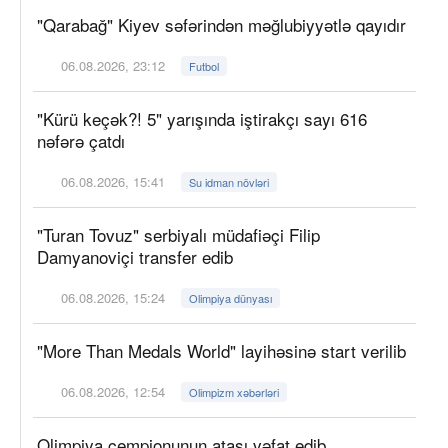
"Qarabağ" Kiyev səfərindən məğlubiyyətlə qayıdır
06.08.2026, 23:12
Futbol
"Kürü keçək?! 5" yarışında iştirakçı sayı 616
nəfərə çatdı
06.08.2026, 15:41
Su idman növləri
"Turan Tovuz" serbiyalı müdafiəçi Filip
Damyanoviçi transfer edib
06.08.2026, 15:24
Olimpiya dünyası
"More Than Medals World" layihəsinə start verilib
06.08.2026, 12:54
Olimpizm xəbərləri
Olimpiya çempionunun atası vəfat edib