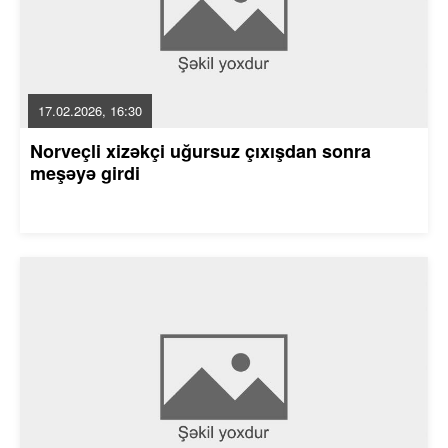
17.02.2026, 16:30
Norveçli xizəkçi uğursuz çıxışdan sonra
meşəyə girdi