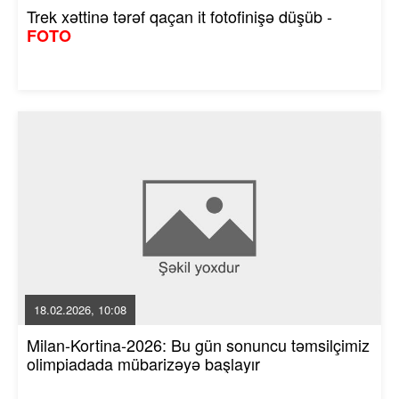
Trek xəttinə tərəf qaçan it fotofinişə düşüb -
FOTO
18.02.2026, 10:08
Milan-Kortina-2026: Bu gün sonuncu təmsilçimiz
olimpiadada mübarizəyə başlayır