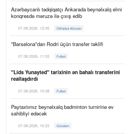
Azərbaycanlı tədqiqatçı Ankarada beynəlxalq elmi
konqresdə məruzə ilə çıxış edib
07.08.2026, 12:05
Olimpiya dünyası
"Barselona"dan Rodri üçün transfer təklifi
07.08.2026, 11:53
Futbol
"Lids Yunayted" tarixinin ən bahalı transferini
reallaşdırdı
07.08.2026, 10:38
Futbol
Paytaxtımız beynəlxalq badminton turnirinə ev
sahibliyi edəcək
07.08.2026, 10:23
Gündəm