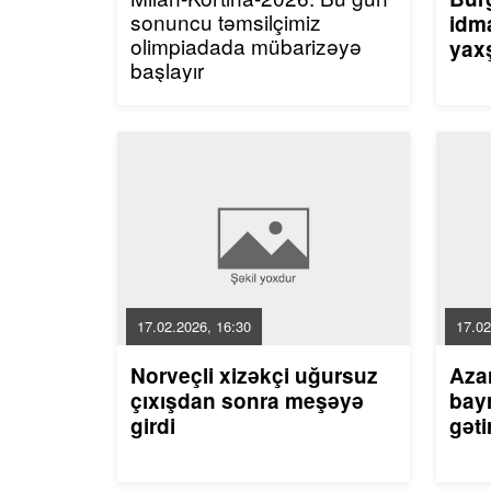
sonuncu təmsilçimiz
idma
olimpiadada mübarizəyə
yaxş
başlayır
17.02.2026, 16:30
17.02
Norveçli xizəkçi uğursuz
Aza
çıxışdan sonra meşəyə
bayr
girdi
gəti