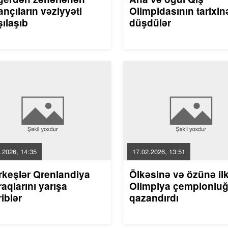
nçıların vəziyyəti
Olimpidasının tarixin
ılaşıb
düşdülər
.2026, 14:35
17.02.2026, 13:51
rkeşlər Qrenlandiya
Ölkəsinə və özünə il
aqlarını yarışa
Olimpiya çempionlu
riblər
qazandırdı