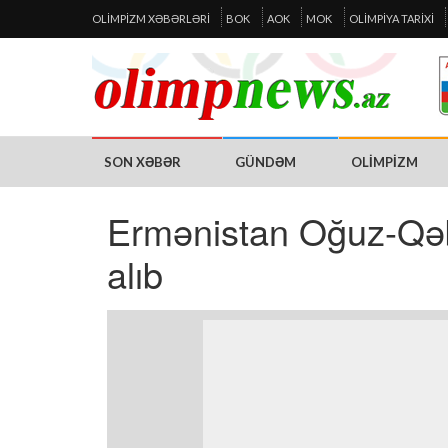
OLIMPIZM XƏBƏRLƏRI
BOK
AOK
MOK
OLIMPIYA TARIXI
SON XƏBƏR
GÜNDƏM
OLIMPIZM
Ermənistan Oğuz-Qəb
alıb