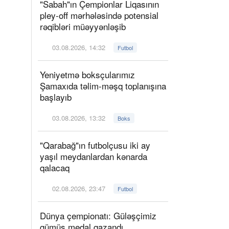
"Sabah"ın Çempionlar Liqasının
pley-off mərhələsində potensial
rəqibləri müəyyənləşib
03.08.2026, 14:32
Futbol
Yeniyetmə boksçularımız
Şamaxıda təlim-məşq toplanışına
başlayıb
03.08.2026, 13:32
Boks
"Qarabağ"ın futbolçusu iki ay
yaşıl meydanlardan kənarda
qalacaq
02.08.2026, 23:47
Futbol
Dünya çempionatı: Güləşçimiz
gümüş medal qazandı