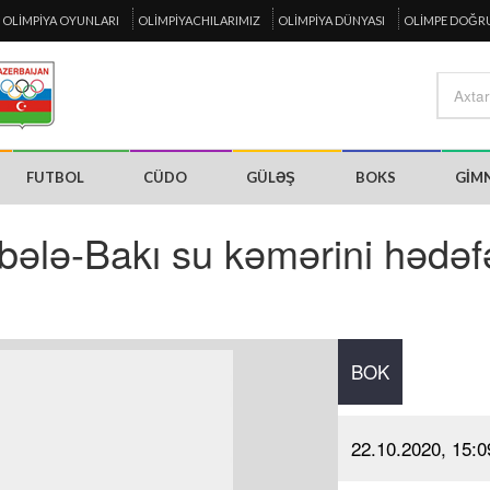
OLIMPIYA OYUNLARI
OLIMPIYACHILARIMIZ
OLIMPIYA DÜNYASI
OLIMPE DOĞR
FUTBOL
CÜDO
GÜLƏŞ
BOKS
GIM
ələ-Bakı su kəmərini hədəf
BOK
22.10.2020, 15:0