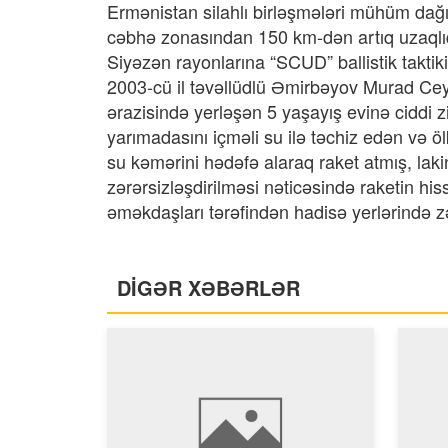
Ermənistan silahlı birləşmələri mühüm dağın
cəbhə zonasından 150 km-dən artıq uzaqlı
Siyəzən rayonlarına “SCUD” ballistik taktik
2003-cü il təvəllüdlü Əmirbəyov Murad Ceyh
ərazisində yerləşən 5 yaşayış evinə ciddi 
yarımadasını içməli su ilə təchiz edən və 
su kəmərini hədəfə alaraq raket atmış, l
zərərsizləşdirilməsi nəticəsində raketin hi
əməkdaşları tərəfindən hadisə yerlərində zər
DİGƏR XƏBƏRLƏR