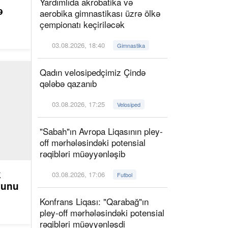
Yardımlıda akrobatika və
ə
aerobika gimnastikası üzrə ölkə
çempionatı keçiriləcək
03.08.2026, 18:40
Gimnastika
Qadın velosipedçimiz Çində
qələbə qazanıb
03.08.2026, 17:25
Velosiped
"Sabah"ın Avropa Liqasının pley-
off mərhələsindəki potensial
rəqibləri müəyyənləşib
k
03.08.2026, 17:06
Futbol
ğunu
Konfrans Liqası: "Qarabağ"ın
pley-off mərhələsindəki potensial
rəqibləri müəyyənləşdi