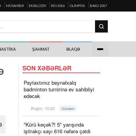
U
MÜSAHIBƏ
EKSKLÜZIV
RIO 2016
OLIMPIYA
BAKU 2017
NASTIKA
ŞAHMAT
ƏLAQƏ
ə
SON XƏBƏRLƏR
Paytaxtımız beynəlxalq
badminton turnirinə ev sahibliyi
edəcək
Bugün, 10:23
Gündəm
9
"Kürü keçək?! 5" yarışında
iştirakçı sayı 616 nəfərə çatdı