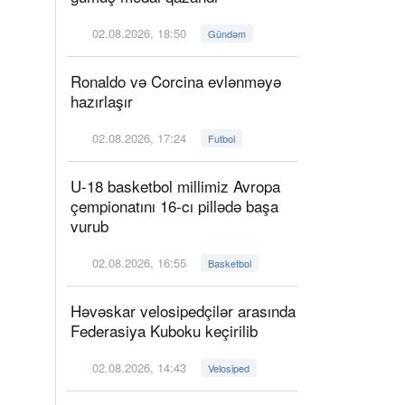
02.08.2026, 18:50
Gündəm
Ronaldo və Corcina evlənməyə
hazırlaşır
02.08.2026, 17:24
Futbol
U-18 basketbol millimiz Avropa
çempionatını 16-cı pillədə başa
vurub
02.08.2026, 16:55
Basketbol
Həvəskar velosipedçilər arasında
Federasiya Kuboku keçirilib
02.08.2026, 14:43
Velosiped