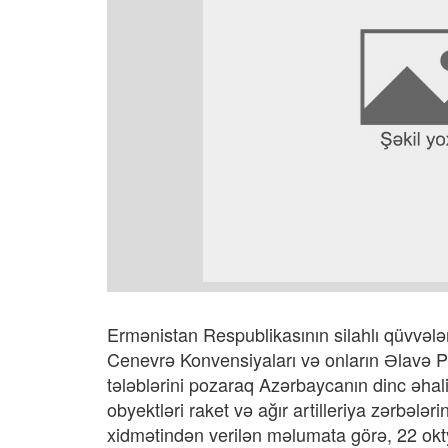
Ermənistan Respublikasının silahlı qüvvələr
Cenevrə Konvensiyaları və onların Əlavə Pr
tələblərini pozaraq Azərbaycanın dinc əhal
obyektləri raket və ağır artilleriya zərbə
xidmətindən verilən məlumata görə, 22 okty