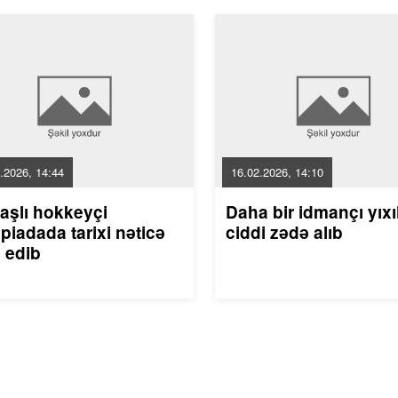
.2026, 14:44
16.02.2026, 14:10
aşlı hokkeyçi
Daha bir idmançı yıxı
piadada tarixi nəticə
ciddi zədə alıb
 edib