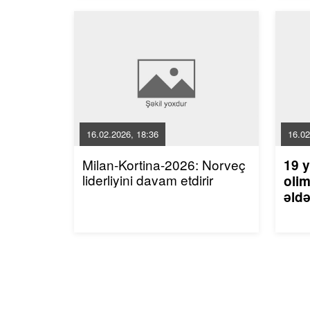
16.02.2026, 18:36
16.02
Milan-Kortina-2026: Norveç
19 y
liderliyini davam etdirir
olim
əldə