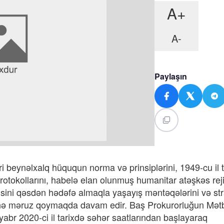
A+
A-
Paylaşın
i beynəlxalq hüququn norma və prinsiplərini, 1949-cu il ta
otokollarını, habelə elan olunmuş humanitar atəşkəs rej
isini qəsdən hədəfə almaqla yaşayış məntəqələrini və str
lərinə məruz qoymaqda davam edir. Baş Prokurorluğun Mət
abr 2020-ci il tarixdə səhər saatlarından başlayaraq