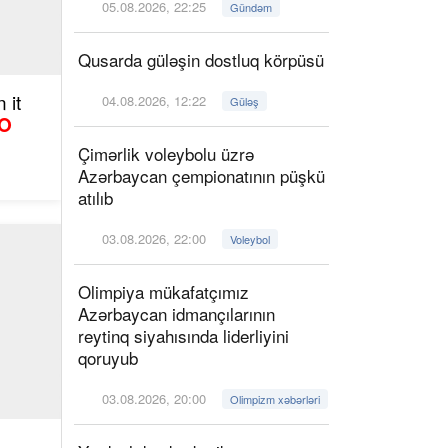
05.08.2026, 22:25
Gündəm
Qusarda güləşin dostluq körpüsü
 it
04.08.2026, 12:22
Güləş
O
Çimərlik voleybolu üzrə
Azərbaycan çempionatının püşkü
atılıb
03.08.2026, 22:00
Voleybol
Olimpiya mükafatçımız
Azərbaycan idmançılarının
reytinq siyahısında liderliyini
qoruyub
03.08.2026, 20:00
Olimpizm xəbərləri