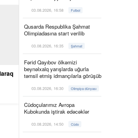
03.08.2026, 16:58
Futbol
Qusarda Respublika Şahmat
Olimpiadasına start verilib
03.08.2026, 16:35
Şahmat
Fərid Qayıbov ölkəmizi
beynəlxalq yarışlarda uğurla
laraq
təmsil etmiş idmançılarla görüşüb
03.08.2026, 16:30
Olimpiya dünyası
Cüdoçularımız Avropa
Kubokunda iştirak edəcəklər
03.08.2026, 14:50
Cüdo