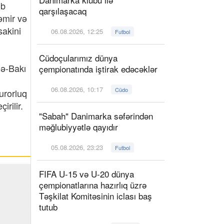
ib
qarşılaşacaq
əmir və
sakini
06.08.2026, 12:25
Futbol
Cüdoçularımız dünya
lə-Bakı
çempionatında iştirak edəcəklər
06.08.2026, 10:17
Cüdo
urorluq
irilir.
"Sabah" Danimarka səfərindən
məğlubiyyətlə qayıdır
05.08.2026, 23:23
Futbol
FIFA U-15 və U-20 dünya
çempionatlarına hazırlıq üzrə
Təşkilat Komitəsinin iclası baş
tutub