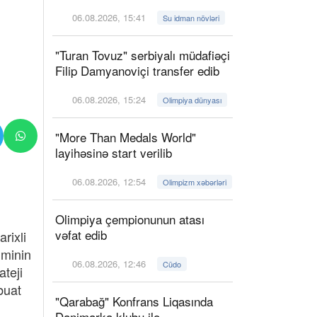
06.08.2026, 15:41
Su idman növləri
"Turan Tovuz" serbiyalı müdafiəçi
Filip Damyanoviçi transfer edib
06.08.2026, 15:24
Olimpiya dünyası
"More Than Medals World"
layihəsinə start verilib
06.08.2026, 12:54
Olimpizm xəbərləri
Olimpiya çempionunun atası
vəfat edib
rixli
iminin
06.08.2026, 12:46
Cüdo
ateji
buat
"Qarabağ" Konfrans Liqasında
Danimarka klubu ilə