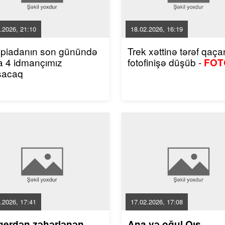
.2026, 21:10
18.02.2026, 16:19
mpiadanın son günündə
Trek xəttinə tərəf qaçan
a 4 idmançımız
fotofinişə düşüb -
FOT
şacaq
.2026, 17:41
17.02.2026, 17:08
gerdən zəhərlənən
Ana və oğul Qış