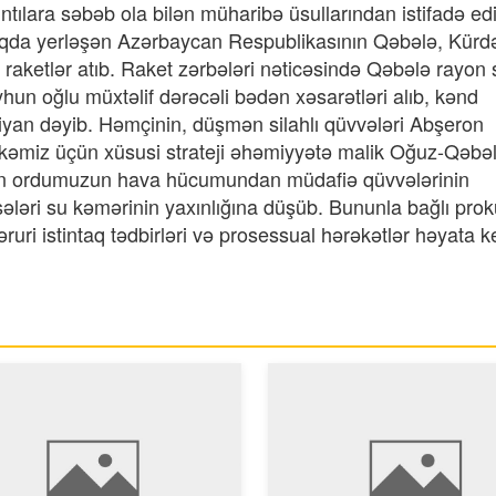
tılara səbəb ola bilən müharibə üsullarından istifadə ed
qda yerləşən Azərbaycan Respublikasının Qəbələ, Kürd
i raketlər atıb. Raket zərbələri nəticəsində Qəbələ rayon 
un oğlu müxtəlif dərəcəli bədən xəsarətləri alıb, kənd
ziyan dəyib. Həmçinin, düşmən silahlı qüvvələri Abşeron
ölkəmiz üçün xüsusi strateji əhəmiyyətə malik Oğuz-Qəbə
akin ordumuzun hava hücumundan müdafiə qüvvələrinin
ssələri su kəmərinin yaxınlığına düşüb. Bununla bağlı prok
uri istintaq tədbirləri və prosessual hərəkətlər həyata keç