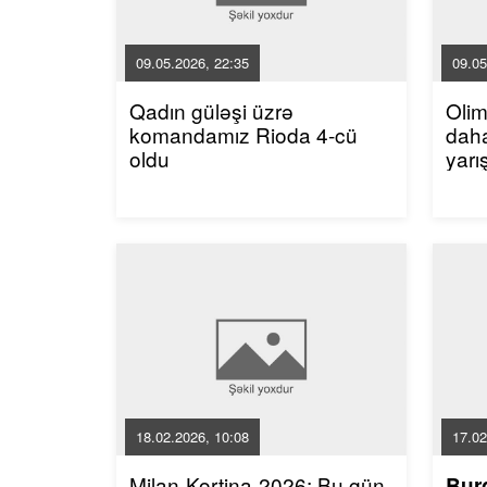
09.05.2026, 22:35
09.05
Qadın güləşi üzrə
Oli
komandamız Rioda 4-cü
dah
oldu
yarı
18.02.2026, 10:08
17.02
Milan-Kortina-2026: Bu gün
Bur