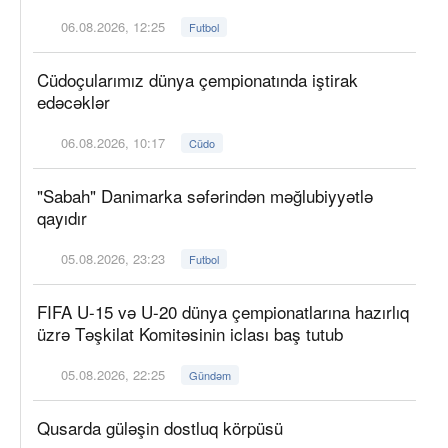
06.08.2026, 12:25
Futbol
Cüdoçularımız dünya çempionatında iştirak
edəcəklər
06.08.2026, 10:17
Cüdo
"Sabah" Danimarka səfərindən məğlubiyyətlə
qayıdır
05.08.2026, 23:23
Futbol
FIFA U-15 və U-20 dünya çempionatlarına hazırlıq
üzrə Təşkilat Komitəsinin iclası baş tutub
05.08.2026, 22:25
Gündəm
Qusarda güləşin dostluq körpüsü