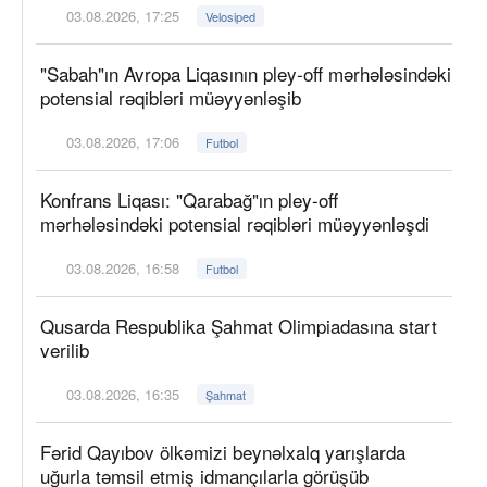
03.08.2026, 17:25
Velosiped
"Sabah"ın Avropa Liqasının pley-off mərhələsindəki
potensial rəqibləri müəyyənləşib
03.08.2026, 17:06
Futbol
Konfrans Liqası: "Qarabağ"ın pley-off
mərhələsindəki potensial rəqibləri müəyyənləşdi
03.08.2026, 16:58
Futbol
Qusarda Respublika Şahmat Olimpiadasına start
verilib
03.08.2026, 16:35
Şahmat
Fərid Qayıbov ölkəmizi beynəlxalq yarışlarda
uğurla təmsil etmiş idmançılarla görüşüb