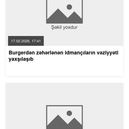
17.02.2026, 17:41
Burgerdən zəhərlənən idmançıların vəziyyəti
yaxşılaşıb