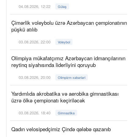
04.08.2026, 12:22
Güləş
Çimərlik voleybolu üzrə Azərbaycan çempionatının
püşkü atılıb
03.08.2026, 22:00
Voleybol
Olimpiya mükafatçımız Azərbaycan idmançılarının
reytinq siyahısında liderliyini qoruyub
03.08.2026, 20:00
Olimpizm xəbərləri
Yardımlıda akrobatika və aerobika gimnastikası
üzrə ölkə çempionatı keçiriləcək
03.08.2026, 18:40
Gimnastika
Qadın velosipedçimiz Çində qələbə qazanıb