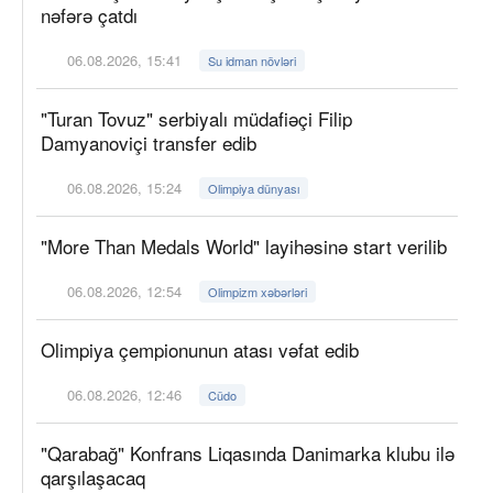
nəfərə çatdı
06.08.2026, 15:41
Su idman növləri
"Turan Tovuz" serbiyalı müdafiəçi Filip
Damyanoviçi transfer edib
06.08.2026, 15:24
Olimpiya dünyası
"More Than Medals World" layihəsinə start verilib
06.08.2026, 12:54
Olimpizm xəbərləri
Olimpiya çempionunun atası vəfat edib
06.08.2026, 12:46
Cüdo
"Qarabağ" Konfrans Liqasında Danimarka klubu ilə
qarşılaşacaq