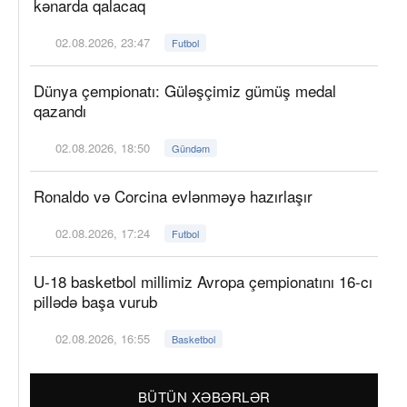
kənarda qalacaq
02.08.2026, 23:47
Futbol
Dünya çempionatı: Güləşçimiz gümüş medal
qazandı
02.08.2026, 18:50
Gündəm
Ronaldo və Corcina evlənməyə hazırlaşır
02.08.2026, 17:24
Futbol
U-18 basketbol millimiz Avropa çempionatını 16-cı
pillədə başa vurub
02.08.2026, 16:55
Basketbol
BÜTÜN XƏBƏRLƏR