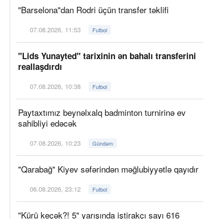
"Barselona"dan Rodri üçün transfer təklifi
07.08.2026, 11:53
Futbol
"Lids Yunayted" tarixinin ən bahalı transferini
reallaşdırdı
07.08.2026, 10:38
Futbol
Paytaxtımız beynəlxalq badminton turnirinə ev
sahibliyi edəcək
07.08.2026, 10:23
Gündəm
"Qarabağ" Kiyev səfərindən məğlubiyyətlə qayıdır
06.08.2026, 23:12
Futbol
"Kürü keçək?! 5" yarışında iştirakçı sayı 616