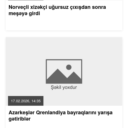
Norveçli xizəkçi uğursuz çıxışdan sonra
meşəyə girdi
17.02.2026, 14:35
Azarkeşlər Qrenlandiya bayraqlarını yarışa
gətiriblər