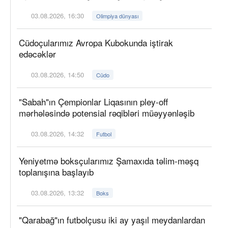
03.08.2026, 16:30
Olimpiya dünyası
Cüdoçularımız Avropa Kubokunda iştirak
edəcəklər
03.08.2026, 14:50
Cüdo
"Sabah"ın Çempionlar Liqasının pley-off
mərhələsində potensial rəqibləri müəyyənləşib
03.08.2026, 14:32
Futbol
Yeniyetmə boksçularımız Şamaxıda təlim-məşq
toplanışına başlayıb
03.08.2026, 13:32
Boks
"Qarabağ"ın futbolçusu iki ay yaşıl meydanlardan