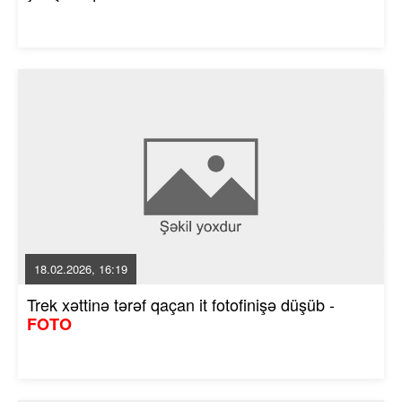
18.02.2026, 16:19
Trek xəttinə tərəf qaçan it fotofinişə düşüb -
FOTO