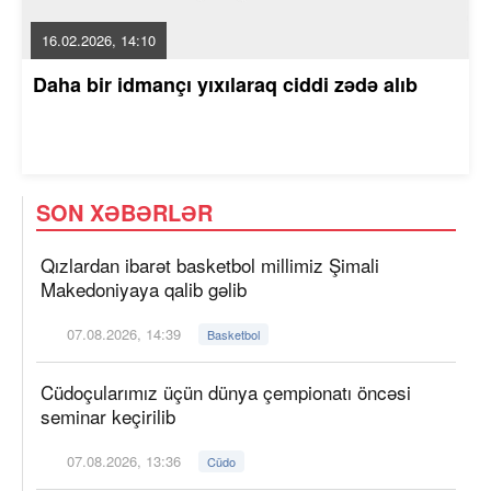
16.02.2026, 14:10
Daha bir idmançı yıxılaraq ciddi zədə alıb
SON XƏBƏRLƏR
Qızlardan ibarət basketbol millimiz Şimali
Makedoniyaya qalib gəlib
07.08.2026, 14:39
Basketbol
Cüdoçularımız üçün dünya çempionatı öncəsi
seminar keçirilib
07.08.2026, 13:36
Cüdo