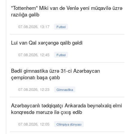
"Tottenhem" Miki van de Venlə yeni müqavilə üzrə
razılığa gəlib
07.08.2026, 13:17
Futbol
Lui van Qal xərçəngə qalib gəldi
07.08.2026, 12:45
Futbol
Bədii gimnastika üzrə 31-ci Azərbaycan
çempionatı başa çatıb
07.08.2026, 12:23
Gimnastika
Azərbaycanlı tədqiqatçı Ankarada beynəlxalq elmi
konqresdə məruzə ilə çıxış edib
07.08.2026, 12:05
Olimpiya dünyası