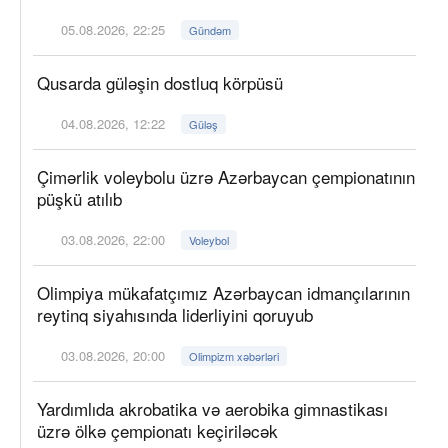
05.08.2026, 22:25
Gündəm
Qusarda güləşin dostluq körpüsü
04.08.2026, 12:22
Güləş
Çimərlik voleybolu üzrə Azərbaycan çempionatının
püşkü atılıb
03.08.2026, 22:00
Voleybol
Olimpiya mükafatçımız Azərbaycan idmançılarının
reytinq siyahısında liderliyini qoruyub
03.08.2026, 20:00
Olimpizm xəbərləri
Yardımlıda akrobatika və aerobika gimnastikası
üzrə ölkə çempionatı keçiriləcək