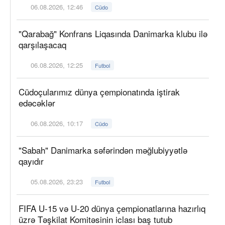
06.08.2026, 12:46
Cüdo
"Qarabağ" Konfrans Liqasında Danimarka klubu ilə
qarşılaşacaq
06.08.2026, 12:25
Futbol
Cüdoçularımız dünya çempionatında iştirak
edəcəklər
06.08.2026, 10:17
Cüdo
"Sabah" Danimarka səfərindən məğlubiyyətlə
qayıdır
05.08.2026, 23:23
Futbol
FIFA U-15 və U-20 dünya çempionatlarına hazırlıq
üzrə Təşkilat Komitəsinin iclası baş tutub