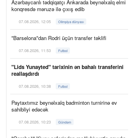
Azərbaycanlı tədqiqatçı Ankarada beynəlxalq elmi
konqresdə məruzə ilə çıxış edib
07.08.2026, 12:05
Olimpiya dünyası
"Barselona"dan Rodri üçün transfer təklifi
07.08.2026, 11:53
Futbol
"Lids Yunayted" tarixinin ən bahalı transferini
reallaşdırdı
07.08.2026, 10:38
Futbol
Paytaxtımız beynəlxalq badminton turnirinə ev
sahibliyi edəcək
07.08.2026, 10:23
Gündəm