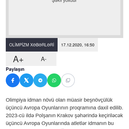
OLIMPIZM XƏBƏRLƏRI
17.12.2020, 16:50
A+
A-
Paylaşın
Olimpiya idman növü olan müasir beşnövçülük
üçüncü Avropa Oyunlarının proqramına daxil edilib.
2023-cü ildə Polşanın Krakov şəhərində keçiriləcək
üçüncü Avropa Oyunlarında atletlər idmanın bu