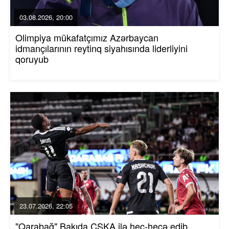
03.08.2026, 20:00
Olimpiya mükafatçımız Azərbaycan
idmançılarının reytinq siyahısında liderliyini
qoruyub
23.07.2026, 22:05
"Qarabağ" Bakıda ÇSKA ilə heç-heçə edib