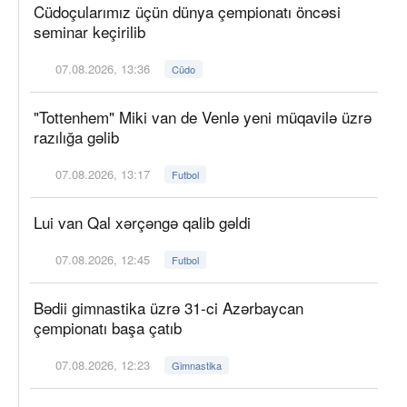
Cüdoçularımız üçün dünya çempionatı öncəsi
seminar keçirilib
07.08.2026, 13:36
Cüdo
"Tottenhem" Miki van de Venlə yeni müqavilə üzrə
razılığa gəlib
07.08.2026, 13:17
Futbol
Lui van Qal xərçəngə qalib gəldi
07.08.2026, 12:45
Futbol
Bədii gimnastika üzrə 31-ci Azərbaycan
çempionatı başa çatıb
07.08.2026, 12:23
Gimnastika