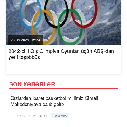
23.06.2026, 15:54
2042-ci il Qış Olimpiya Oyunları üçün ABŞ-dan
yeni təşəbbüs
SON XƏBƏRLƏR
Qızlardan ibarət basketbol millimiz Şimali
Makedoniyaya qalib gəlib
07.08.2026, 14:39
Basketbol