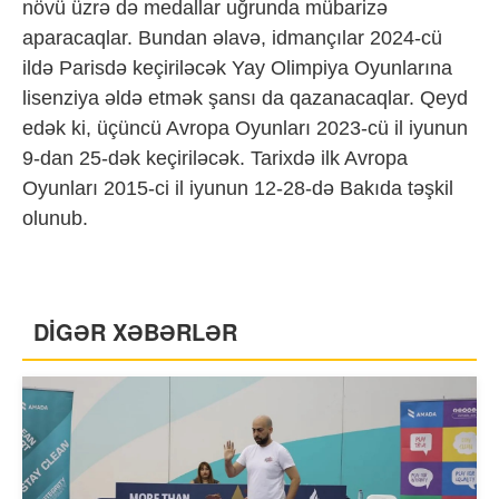
növü üzrə də medallar uğrunda mübarizə
aparacaqlar. Bundan əlavə, idmançılar 2024-cü
ildə Parisdə keçiriləcək Yay Olimpiya Oyunlarına
lisenziya əldə etmək şansı da qazanacaqlar. Qeyd
edək ki, üçüncü Avropa Oyunları 2023-cü il iyunun
9-dan 25-dək keçiriləcək. Tarixdə ilk Avropa
Oyunları 2015-ci il iyunun 12-28-də Bakıda təşkil
olunub.
DİGƏR XƏBƏRLƏR