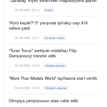
"Qarabağ" Kiyev səfərindən məğlubiyyətlə qayıdır
06.08.2026, 23:12
Futbol
"Kürü keçək?! 5" yarışında iştirakçı sayı 616
nəfərə çatdı
06.08.2026, 15:41
Su idman növləri
"Turan Tovuz" serbiyalı müdafiəçi Filip
Damyanoviçi transfer edib
06.08.2026, 15:24
Olimpiya dünyası
"More Than Medals World" layihəsinə start verilib
06.08.2026, 12:54
Olimpizm xəbərləri
Olimpiya çempionunun atası vəfat edib