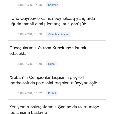
03.08.2026, 16:35
Şahmat
Fərid Qayıbov ölkəmizi beynəlxalq yarışlarda
uğurla təmsil etmiş idmançılarla görüşüb
03.08.2026, 16:30
Olimpiya dünyası
Cüdoçularımız Avropa Kubokunda iştirak
edəcəklər
03.08.2026, 14:50
Cüdo
"Sabah"ın Çempionlar Liqasının pley-off
mərhələsində potensial rəqibləri müəyyənləşib
03.08.2026, 14:32
Futbol
Yeniyetmə boksçularımız Şamaxıda təlim-məşq
toplanışına başlayıb