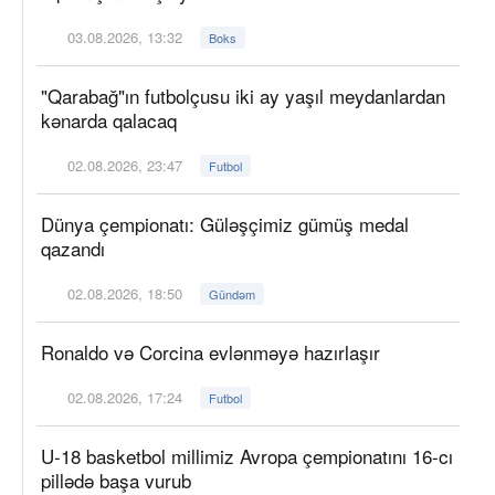
03.08.2026, 13:32
Boks
"Qarabağ"ın futbolçusu iki ay yaşıl meydanlardan
kənarda qalacaq
02.08.2026, 23:47
Futbol
Dünya çempionatı: Güləşçimiz gümüş medal
qazandı
02.08.2026, 18:50
Gündəm
Ronaldo və Corcina evlənməyə hazırlaşır
02.08.2026, 17:24
Futbol
U-18 basketbol millimiz Avropa çempionatını 16-cı
pillədə başa vurub