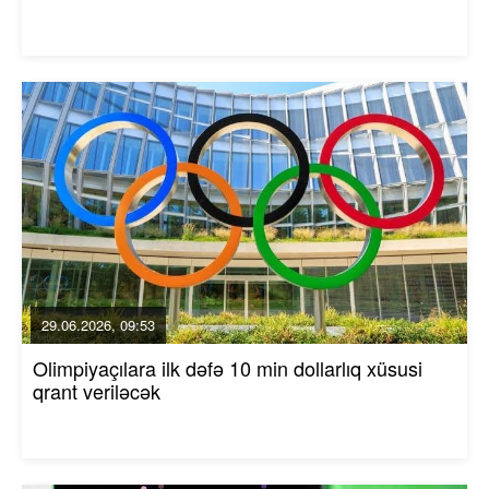
29.06.2026, 09:53
Olimpiyaçılara ilk dəfə 10 min dollarlıq xüsusi
qrant veriləcək