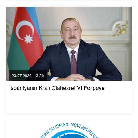
20.07.2026, 13:26
İspaniyanın Kralı Əlahəzrət VI Felipeyə