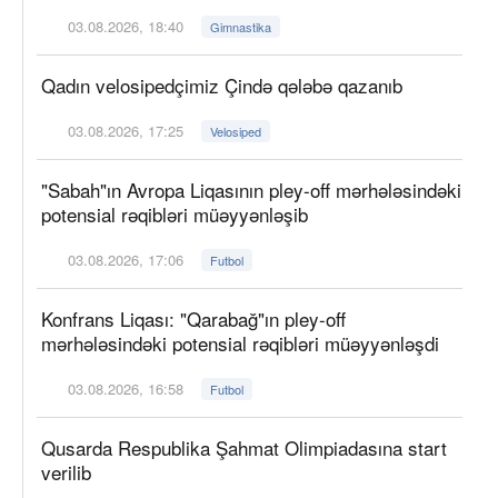
03.08.2026, 18:40
Gimnastika
Qadın velosipedçimiz Çində qələbə qazanıb
03.08.2026, 17:25
Velosiped
"Sabah"ın Avropa Liqasının pley-off mərhələsindəki
potensial rəqibləri müəyyənləşib
03.08.2026, 17:06
Futbol
Konfrans Liqası: "Qarabağ"ın pley-off
mərhələsindəki potensial rəqibləri müəyyənləşdi
03.08.2026, 16:58
Futbol
Qusarda Respublika Şahmat Olimpiadasına start
verilib