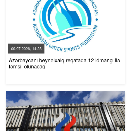
09.07.2026, 14:28
Azərbaycanı beynəlxalq reqatada 12 idmançı ilə
təmsil olunacaq