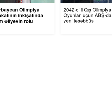
2042-ci il Qış Olimpiya
rbaycan Olimpiya
Oyunları üçün ABŞ-da
katının inkişafında
yeni təşəbbüs
m Əliyevin rolu