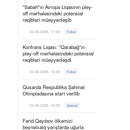
"Sabah"ın Avropa Liqasının pley-
off mərhələsindəki potensial
rəqibləri müəyyənləşib
03.08.2026, 17:06
Futbol
Konfrans Liqası: "Qarabağ"ın
pley-off mərhələsindəki potensial
rəqibləri müəyyənləşdi
03.08.2026, 16:58
Futbol
Qusarda Respublika Şahmat
Olimpiadasına start verilib
03.08.2026, 16:35
Şahmat
Fərid Qayıbov ölkəmizi
beynəlxalq yarışlarda uğurla