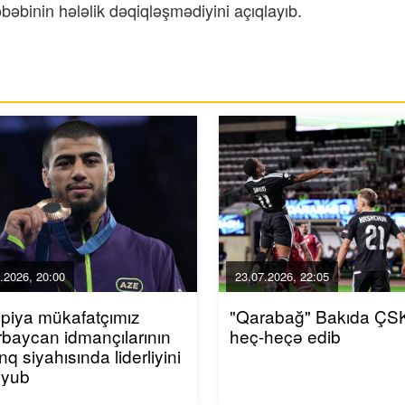
bəbinin hələlik dəqiqləşmədiyini açıqlayıb.
.2026, 20:00
23.07.2026, 22:05
piya mükafatçımız
"Qarabağ" Bakıda ÇSK
baycan idmançılarının
heç-heçə edib
inq siyahısında liderliyini
uyub