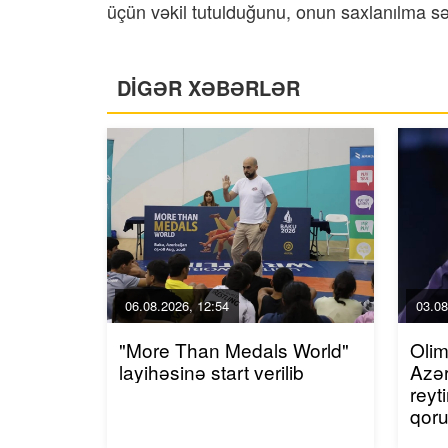
üçün vəkil tutulduğunu, onun saxlanılma sə
DİGƏR XƏBƏRLƏR
06.08.2026, 12:54
03.08
"More Than Medals World"
Olim
layihəsinə start verilib
Azər
reyt
qor