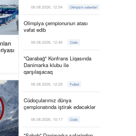
06.08.2026, 12:54
Olimpizm xəbərləri
Olimpiya çempionunun atası
vəfat edib
ları
06.08.2026, 12:46
Cüdo
riyası
"Qarabağ" Konfrans Liqasında
Danimarka klubu ilə
qarşılaşacaq
06.08.2026, 12:25
Futbol
Cüdoçularımız dünya
çempionatında iştirak edəcəklər
06.08.2026, 10:17
Cüdo
"Sabah" Danimarka səfərindən