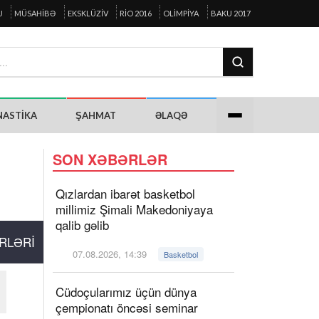
U
MÜSAHIBƏ
EKSKLÜZIV
RIO 2016
OLIMPIYA
BAKU 2017
NASTIKA
ŞAHMAT
ƏLAQƏ
SON XƏBƏRLƏR
Qızlardan ibarət basketbol
millimiz Şimali Makedoniyaya
qalib gəlib
RLƏRI
07.08.2026, 14:39
Basketbol
Cüdoçularımız üçün dünya
çempionatı öncəsi seminar