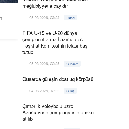
məğlubiyyətlə qayıdır
n
05.08.2026, 23:23
Futbol
FIFA U-15 və U-20 dünya
çempionatlarına hazırlıq üzrə
Təşkilat Komitəsinin iclası baş
tutub
05.08.2026, 22:25
Gündəm
Qusarda güləşin dostluq körpüsü
04.08.2026, 12:22
Güləş
Çimərlik voleybolu üzrə
Azərbaycan çempionatının püşkü
atılıb