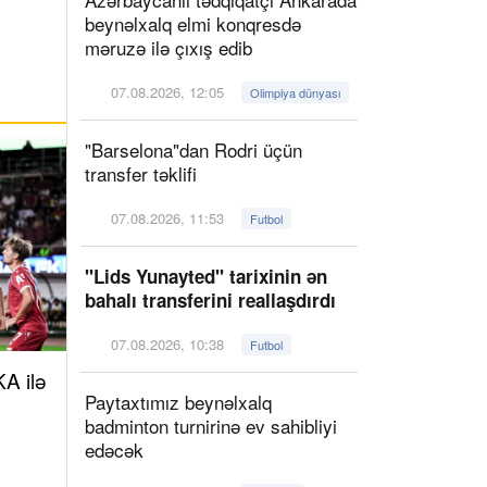
beynəlxalq elmi konqresdə
məruzə ilə çıxış edib
07.08.2026, 12:05
Olimpiya dünyası
"Barselona"dan Rodri üçün
transfer təklifi
07.08.2026, 11:53
Futbol
"Lids Yunayted" tarixinin ən
bahalı transferini reallaşdırdı
07.08.2026, 10:38
Futbol
A ilə
Paytaxtımız beynəlxalq
badminton turnirinə ev sahibliyi
edəcək