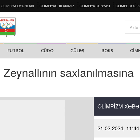
OLIMPIYA OYUNLARI
OLIMPIYACHILARIMIZ
OLIMPIYA DÜNYASI
OLIMPE DOĞR
FUTBOL
CÜDO
GÜLƏŞ
BOKS
GIM
Zeynallının saxlanılmasına
OLIMPIZM XƏBƏ
21.02.2024, 11:44