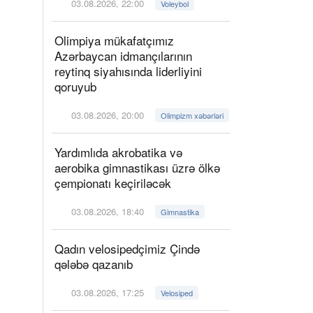
03.08.2026, 22:00
Voleybol
Olimpiya mükafatçımız
Azərbaycan idmançılarının
reytinq siyahısında liderliyini
qoruyub
03.08.2026, 20:00
Olimpizm xəbərləri
Yardımlıda akrobatika və
aerobika gimnastikası üzrə ölkə
çempionatı keçiriləcək
03.08.2026, 18:40
Gimnastika
Qadın velosipedçimiz Çində
qələbə qazanıb
03.08.2026, 17:25
Velosiped