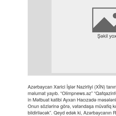
Azərbaycan Xarici İşlər Nazirliyi (XİN) tan
məlumat yayıb. “Olimpnews.az” “Qafqazinfo”
in Mətbuat katibi Ayxan Hacızadə məsələnin 
Onun sözlərinə görə, vətəndaşa müvafiq ko
bildiriləcək”. Qeyd edək ki, Azərbaycanın R