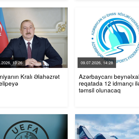
.2026, 13:26
09.07.2026, 14:28
niyanın Kralı Əlahəzrət
Azərbaycanı beynəlxa
elipeyə
reqatada 12 idmançı il
təmsil olunacaq