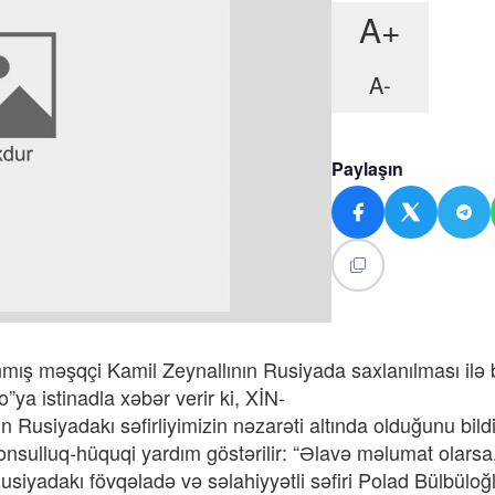
A+
A-
Paylaşın
ınmış məşqçi Kamil Zeynallının Rusiyada saxlanılması ilə 
ya istinadla xəbər verir ki, XİN-
Rusiyadakı səfirliyimizin nəzarəti altında olduğunu bildi
nsulluq-hüquqi yardım göstərilir: “Əlavə məlumat olarsa
usiyadakı fövqəladə və səlahiyyətli səfiri Polad Bülbüloğ