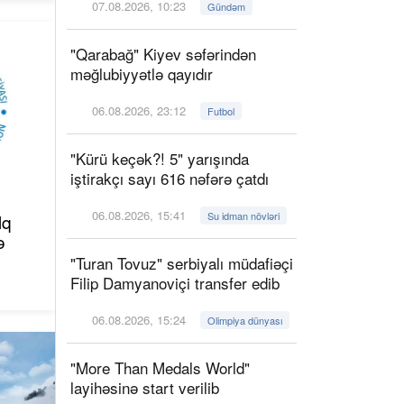
07.08.2026, 10:23
Gündəm
"Qarabağ" Kiyev səfərindən
məğlubiyyətlə qayıdır
06.08.2026, 23:12
Futbol
"Kürü keçək?! 5" yarışında
iştirakçı sayı 616 nəfərə çatdı
06.08.2026, 15:41
Su idman növləri
lq
ə
"Turan Tovuz" serbiyalı müdafiəçi
Filip Damyanoviçi transfer edib
06.08.2026, 15:24
Olimpiya dünyası
"More Than Medals World"
layihəsinə start verilib