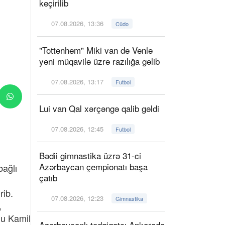
keçirilib
07.08.2026, 13:36
Cüdo
"Tottenhem" Miki van de Venlə
yeni müqavilə üzrə razılığa gəlib
07.08.2026, 13:17
Futbol
Lui van Qal xərçəngə qalib gəldi
07.08.2026, 12:45
Futbol
Bədii gimnastika üzrə 31-ci
Azərbaycan çempionatı başa
bağlı
çatıb
rib.
07.08.2026, 12:23
Gimnastika
,
lu Kamil
Azərbaycanlı tədqiqatçı Ankarada