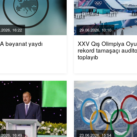
.2026, 16:22
29.06.2026, 10:10
A bəyanat yaydı
XXV Qış Olimpiya Oyun
rekord tamaşaçı audito
toplayıb
.2026, 16:49
23.06.2026, 15:54