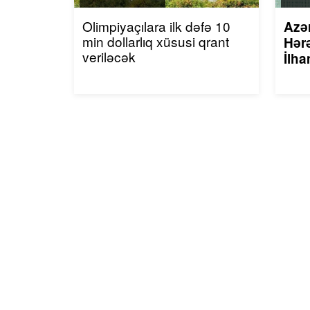
Olimpiyaçılara ilk dəfə 10
Azə
min dollarlıq xüsusi qrant
Hərə
veriləcək
İlha