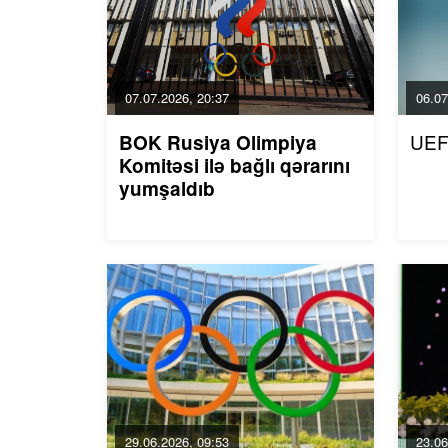
07.07.2026, 20:37
06.07
UEF
BOK Rusiya Olimpiya
Komitəsi ilə bağlı qərarını
yumşaldıb
29.06.2026, 09:53
23.06