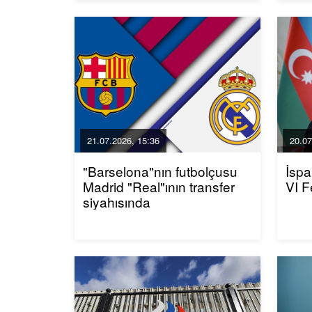
21.07.2026, 15:36
20.07
"Barselona"nın futbolçusu
İspa
Madrid "Real"ının transfer
VI F
siyahısında