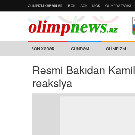
OLIMPIZM XƏBƏRLƏRI
BOK
AOK
MOK
OLIMPIYA TARIXI
SON XƏBƏR
GÜNDƏM
OLIMPIZM
Rəsmi Bakıdan Kamil 
reaksiya