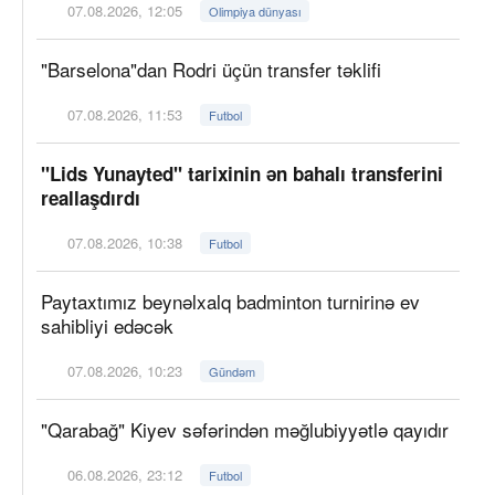
07.08.2026, 12:05
Olimpiya dünyası
"Barselona"dan Rodri üçün transfer təklifi
07.08.2026, 11:53
Futbol
"Lids Yunayted" tarixinin ən bahalı transferini
reallaşdırdı
07.08.2026, 10:38
Futbol
Paytaxtımız beynəlxalq badminton turnirinə ev
sahibliyi edəcək
07.08.2026, 10:23
Gündəm
"Qarabağ" Kiyev səfərindən məğlubiyyətlə qayıdır
06.08.2026, 23:12
Futbol