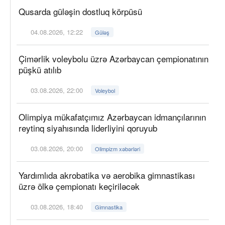
Qusarda güləşin dostluq körpüsü
04.08.2026, 12:22
Güləş
Çimərlik voleybolu üzrə Azərbaycan çempionatının
püşkü atılıb
03.08.2026, 22:00
Voleybol
Olimpiya mükafatçımız Azərbaycan idmançılarının
reytinq siyahısında liderliyini qoruyub
03.08.2026, 20:00
Olimpizm xəbərləri
Yardımlıda akrobatika və aerobika gimnastikası
üzrə ölkə çempionatı keçiriləcək
03.08.2026, 18:40
Gimnastika