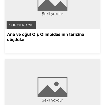
17.02.2026, 17:08
Ana və oğul Qış Olimpidasının tarixinə
düşdülər