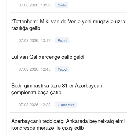
07.08.2026, 13:36
Cüdo
"Tottenhem" Miki van de Venlə yeni müqavilə üzrə
razılığa gəlib
07.08.2026, 13:17
Futbol
Lui van Qal xərçəngə qalib gəldi
07.08.2026, 12:45
Futbol
Bədii gimnastika üzrə 31-ci Azərbaycan
çempionatı başa çatıb
07.08.2026, 12:23
Gimnastika
Azərbaycanlı tədqiqatçı Ankarada beynəlxalq elmi
konqresdə məruzə ilə çıxış edib