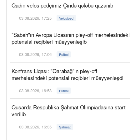
Qadın velosipedçimiz Çində qələbə qazanıb
03.08.2026, 17:25
Velosiped
"Sabah"ın Avropa Liqasının pley-off mərhələsindəki
potensial rəqibləri müəyyənləşib
03.08.2026, 17:06
Futbol
Konfrans Liqası: "Qarabağ"ın pley-off
mərhələsindəki potensial rəqibləri müəyyənləşdi
03.08.2026, 16:58
Futbol
Qusarda Respublika Şahmat Olimpiadasına start
verilib
03.08.2026, 16:35
Şahmat