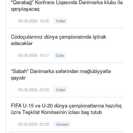
"Qarabağ" Konfrans Liqasında Danimarka klubu ilə
qarşılaşacaq
06.08.2026, 12:25
Futbol
Cüdoçularımız dünya çempionatında iştirak
edəcəklər
06.08.2026, 10:17
Cüdo
"Sabah" Danimarka səfərindən məğlubiyyətlə
qayıdır
05.08.2026, 23:23
Futbol
FIFA U-15 və U-20 dünya çempionatlarına hazırlıq
üzrə Təşkilat Komitəsinin iclası baş tutub
05.08.2026, 22:25
Gündəm