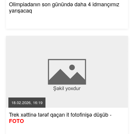
Olimpiadanın son günündə daha 4 idmançımız
yarışacaq
18.02.2026, 16:19
Trek xəttinə tərəf qaçan it fotofinişə düşüb -
FOTO