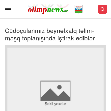
Cüdoçularımız beynəlxalq təlim-
məşq toplanışında iştirak ediblər