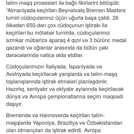
təlim-məşq prosesləri ilə bağlı fikirlərini bölüşüb:
“Almaniyada keçirilən Beynəlxalq Bremen Masters
turniri cüdoçularımız üçün uğurla başa çatdı. 26
ölkədən 650-dən çox cüdoçunun iştirakı ilə
keçirilən bu mötəbər turnirdə, cüdoçularımız
əzmkar mübarizə aparaq 4 qızıl və 3 bürünc medal
qazandı və oğlanlar arasında da bütün çəki
dərəcələrində nəticə əldə etdilər.
Cüdoçularımızın İtaliyada, İspaniyada və
Avstriyada keçiriləcək yarışlarda və təlim-məşq
toplanışlarında iştirak etmələri planlaşdırılır.
Hazırlıq, sentyabr və oktyabr aylarında keçiriləcək
dünya və Avropa çempionatlarına seçim məqsədi
daşıyır.
Bremendə və Hannoverdə keçirilən təlim-
məşqlərdə Yaponiya, Braziliya və Özbəkistandan
olan idmançıları da iştirak edirdi. Avropa