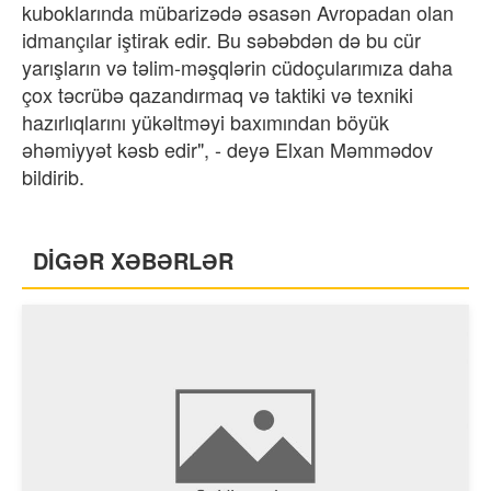
kuboklarında mübarizədə əsasən Avropadan olan
idmançılar iştirak edir. Bu səbəbdən də bu cür
yarışların və təlim-məşqlərin cüdoçularımıza daha
çox təcrübə qazandırmaq və taktiki və texniki
hazırlıqlarını yükəltməyi baxımından böyük
əhəmiyyət kəsb edir", - deyə Elxan Məmmədov
bildirib.
DİGƏR XƏBƏRLƏR