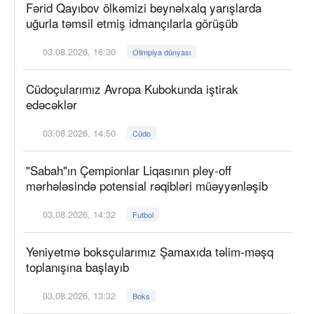
Fərid Qayıbov ölkəmizi beynəlxalq yarışlarda
uğurla təmsil etmiş idmançılarla görüşüb
03.08.2026, 16:30
Olimpiya dünyası
Cüdoçularımız Avropa Kubokunda iştirak
edəcəklər
03.08.2026, 14:50
Cüdo
"Sabah"ın Çempionlar Liqasının pley-off
mərhələsində potensial rəqibləri müəyyənləşib
03.08.2026, 14:32
Futbol
Yeniyetmə boksçularımız Şamaxıda təlim-məşq
toplanışına başlayıb
03.08.2026, 13:32
Boks