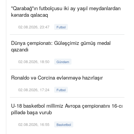
"Qarabağ"ın futbolçusu iki ay yaşıl meydanlardan
kənarda qalacaq
02.08.2026, 23:47
Futbol
Dünya çempionatı: Güləşçimiz gümüş medal
qazandı
02.08.2026, 18:50
Gündəm
Ronaldo və Corcina evlənməyə hazırlaşır
02.08.2026, 17:24
Futbol
U-18 basketbol millimiz Avropa çempionatını 16-cı
pillədə başa vurub
02.08.2026, 16:55
Basketbol