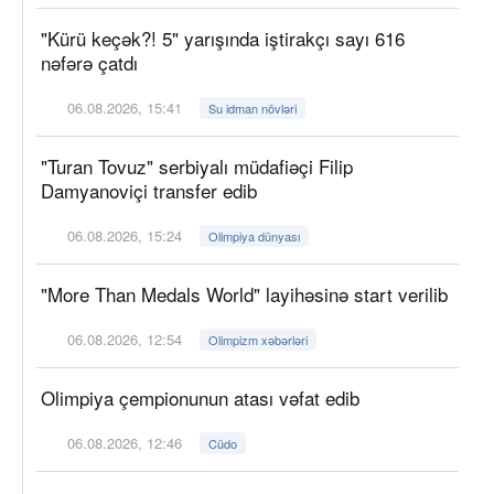
"Kürü keçək?! 5" yarışında iştirakçı sayı 616
nəfərə çatdı
06.08.2026, 15:41
Su idman növləri
"Turan Tovuz" serbiyalı müdafiəçi Filip
Damyanoviçi transfer edib
06.08.2026, 15:24
Olimpiya dünyası
"More Than Medals World" layihəsinə start verilib
06.08.2026, 12:54
Olimpizm xəbərləri
Olimpiya çempionunun atası vəfat edib
06.08.2026, 12:46
Cüdo