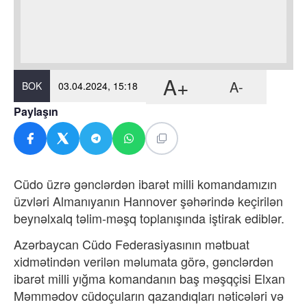
A+
A-
BOK
03.04.2024, 15:18
Paylaşın
Cüdo üzrə gənclərdən ibarət milli komandamızın
üzvləri Almanıyanın Hannover şəhərində keçirilən
beynəlxalq təlim-məşq toplanışında iştirak ediblər.
Azərbaycan Cüdo Federasiyasının mətbuat
xidmətindən verilən məlumata görə, gənclərdən
ibarət milli yığma komandanın baş məşqçisi Elxan
Məmmədov cüdoçuların qazandıqları nəticələri və