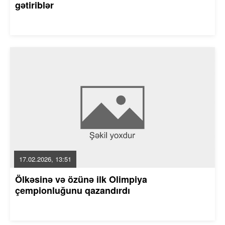
gətiriblər
17.02.2026, 13:51
Ölkəsinə və özünə ilk Olimpiya
çempionluğunu qazandırdı