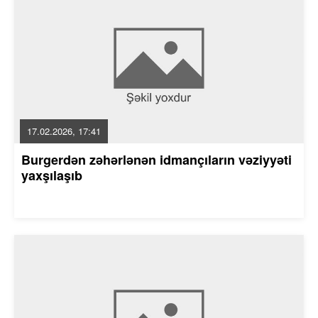
17.02.2026, 17:41
Burgerdən zəhərlənən idmançıların vəziyyəti
yaxşılaşıb