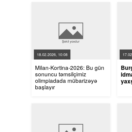
18.02.2026, 10:08
17.02
Milan-Kortina-2026: Bu gün
Bur
sonuncu təmsilçimiz
idma
olimpiadada mübarizəyə
yaxş
başlayır