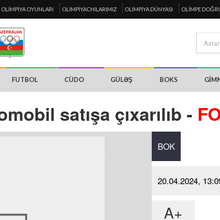
OLIMPIYA OYUNLARI
OLIMPIYACHILARIMIZ
OLIMPIYA DÜNYASI
OLIMPE DOĞR
FUTBOL
CÜDO
GÜLƏŞ
BOKS
GIM
mobil satışa çıxarılıb -
F
BOK
20.04.2024, 13:0
A+