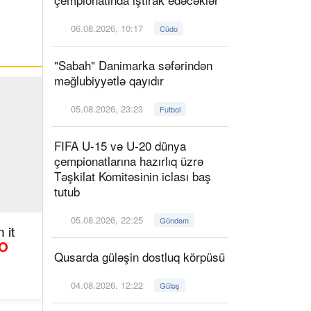
06.08.2026, 10:17
Cüdo
"Sabah" Danimarka səfərindən
məğlubiyyətlə qayıdır
05.08.2026, 23:23
Futbol
FIFA U-15 və U-20 dünya
çempionatlarına hazırlıq üzrə
Təşkilat Komitəsinin iclası baş
tutub
05.08.2026, 22:25
Gündəm
 it
O
Qusarda güləşin dostluq körpüsü
04.08.2026, 12:22
Güləş