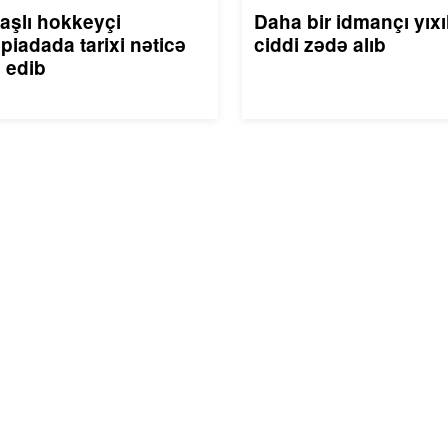
aşlı hokkeyçi
Daha bir idmançı yıxı
piadada tarixi nəticə
ciddi zədə alıb
 edib