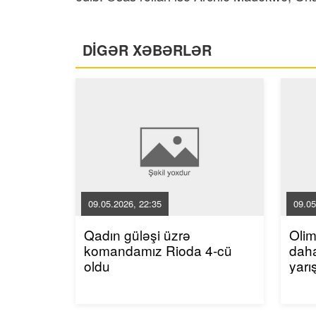
DİGƏR XƏBƏRLƏR
09.05.2026, 22:35
09.05
Qadın güləşi üzrə
Oli
komandamız Rioda 4-cü
dah
oldu
yarı