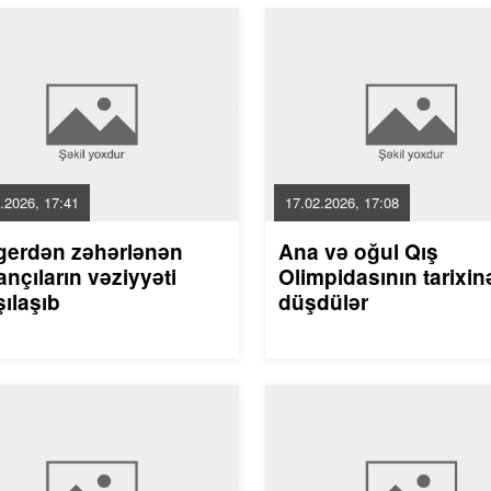
.2026, 17:41
17.02.2026, 17:08
gerdən zəhərlənən
Ana və oğul Qış
nçıların vəziyyəti
Olimpidasının tarixin
ılaşıb
düşdülər