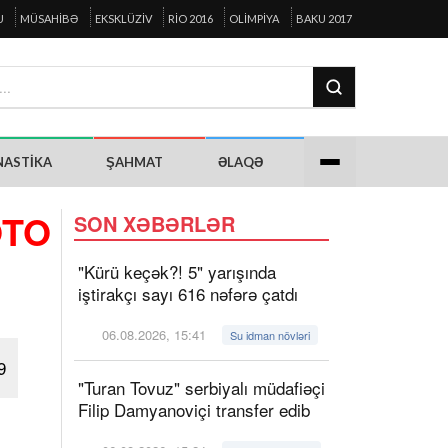
U
MÜSAHIBƏ
EKSKLÜZIV
RIO 2016
OLIMPIYA
BAKU 2017
NASTIKA
ŞAHMAT
ƏLAQƏ
OTO
SON XƏBƏRLƏR
"Kürü keçək?! 5" yarışında
iştirakçı sayı 616 nəfərə çatdı
06.08.2026, 15:41
Su idman növləri
9
"Turan Tovuz" serbiyalı müdafiəçi
Filip Damyanoviçi transfer edib