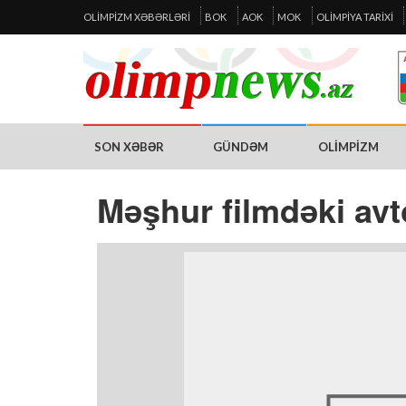
OLIMPIZM XƏBƏRLƏRI
BOK
AOK
MOK
OLIMPIYA TARIXI
SON XƏBƏR
GÜNDƏM
OLIMPIZM
Məşhur filmdəki avto