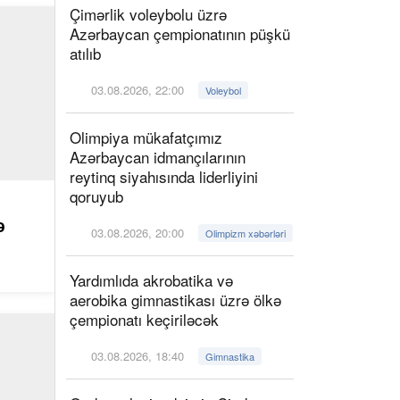
Çimərlik voleybolu üzrə
Azərbaycan çempionatının püşkü
atılıb
03.08.2026, 22:00
Voleybol
Olimpiya mükafatçımız
Azərbaycan idmançılarının
reytinq siyahısında liderliyini
qoruyub
ə
03.08.2026, 20:00
Olimpizm xəbərləri
Yardımlıda akrobatika və
aerobika gimnastikası üzrə ölkə
çempionatı keçiriləcək
03.08.2026, 18:40
Gimnastika