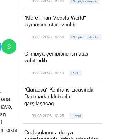
06.08.2026, 15:24
Olimpiya dünyası
"More Than Medals World"
layihəsinə start verilib
06.08.2026, 12:54
Olimpizm xəbərləri
Olimpiya çempionunun atası
vəfat edib
06.08.2026, 12:46
Cüdo
"Qarabağ" Konfrans Liqasında
.
Danimarka klubu ilə
i ona
qarşılaşacaq
əlavə,
ran
06.08.2026, 12:25
Futbol
i
i çıxış
Cüdoçularımız dünya
çempionatında iştirak edəcəklər