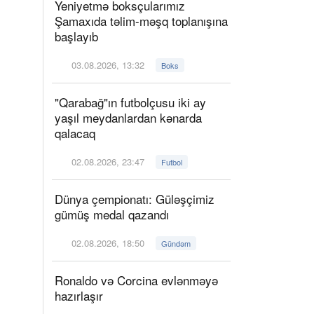
Yeniyetmə boksçularımız
Şamaxıda təlim-məşq toplanışına
başlayıb
03.08.2026, 13:32
Boks
"Qarabağ"ın futbolçusu iki ay
yaşıl meydanlardan kənarda
qalacaq
02.08.2026, 23:47
Futbol
Dünya çempionatı: Güləşçimiz
gümüş medal qazandı
02.08.2026, 18:50
Gündəm
Ronaldo və Corcina evlənməyə
hazırlaşır