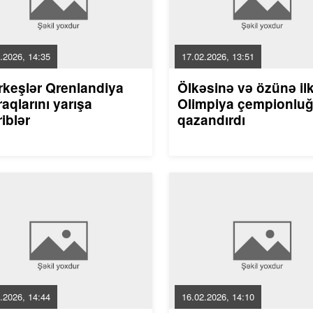
.2026, 14:35
17.02.2026, 13:51
rkeşlər Qrenlandiya
Ölkəsinə və özünə il
aqlarını yarışa
Olimpiya çempionlu
riblər
qazandırdı
.2026, 14:44
16.02.2026, 14:10