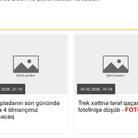
.2026, 21:10
18.02.2026, 16:19
mpiadanın son günündə
Trek xəttinə tərəf qaçan
a 4 idmançımız
fotofinişə düşüb -
FOT
şacaq