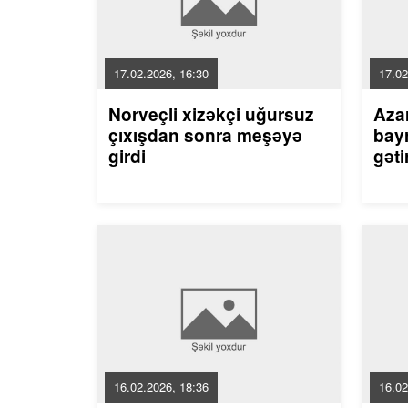
17.02.2026, 16:30
17.02
Norveçli xizəkçi uğursuz
Aza
çıxışdan sonra meşəyə
bayr
girdi
gəti
16.02.2026, 18:36
16.02