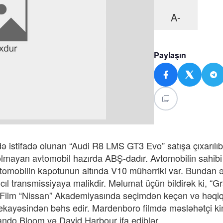
A-
Paylaşın
də istifadə olunan “Audi R8 LMS GT3 Evo” satışa çıxarılıb
 olmayan avtomobil hazırda ABŞ-dadır. Avtomobilin sahib
 avtomobilin kapotunun altında V10 mühərriki var. Bundan 
ıcıl transmissiyaya malikdir. Məlumat üçün bildirək ki, “G
b. Film “Nissan” Akademiyasında seçimdən keçən və həqiq
kayəsindən bəhs edir. Mardenboro filmdə məsləhətçi kim
ando Bloom və David Harbour ifa ediblər.