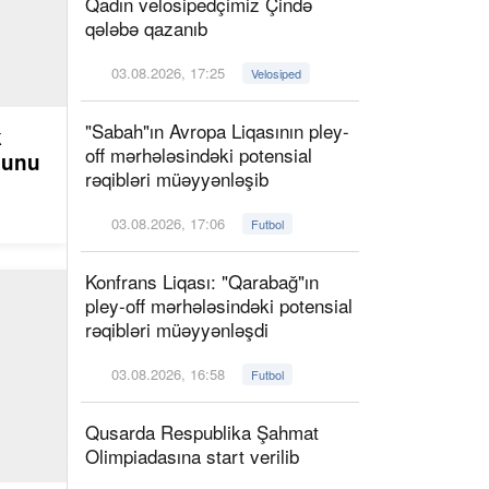
Qadın velosipedçimiz Çində
qələbə qazanıb
03.08.2026, 17:25
Velosiped
"Sabah"ın Avropa Liqasının pley-
k
off mərhələsindəki potensial
ğunu
rəqibləri müəyyənləşib
03.08.2026, 17:06
Futbol
Konfrans Liqası: "Qarabağ"ın
pley-off mərhələsindəki potensial
rəqibləri müəyyənləşdi
03.08.2026, 16:58
Futbol
Qusarda Respublika Şahmat
Olimpiadasına start verilib