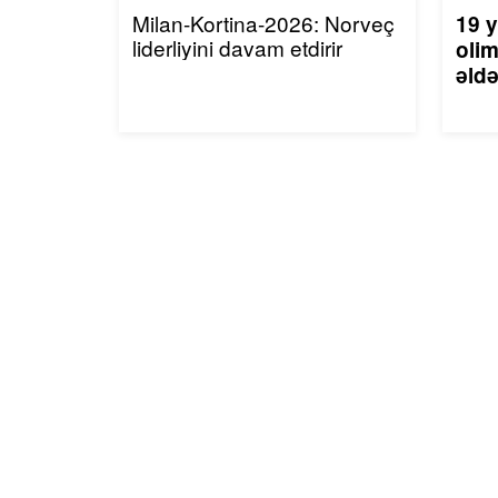
Milan-Kortina-2026: Norveç
19 y
liderliyini davam etdirir
olim
əldə