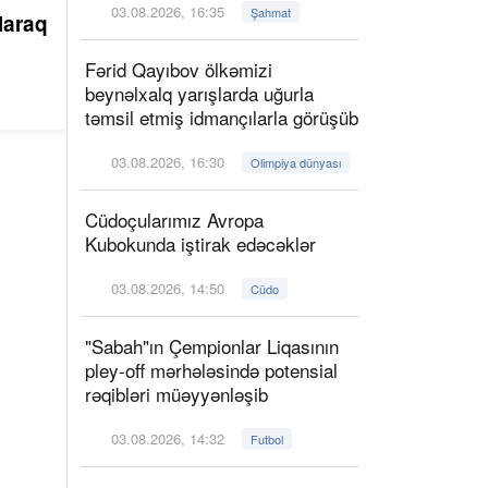
03.08.2026, 16:35
Şahmat
laraq
Fərid Qayıbov ölkəmizi
beynəlxalq yarışlarda uğurla
təmsil etmiş idmançılarla görüşüb
03.08.2026, 16:30
Olimpiya dünyası
Cüdoçularımız Avropa
Kubokunda iştirak edəcəklər
03.08.2026, 14:50
Cüdo
"Sabah"ın Çempionlar Liqasının
pley-off mərhələsində potensial
rəqibləri müəyyənləşib
03.08.2026, 14:32
Futbol