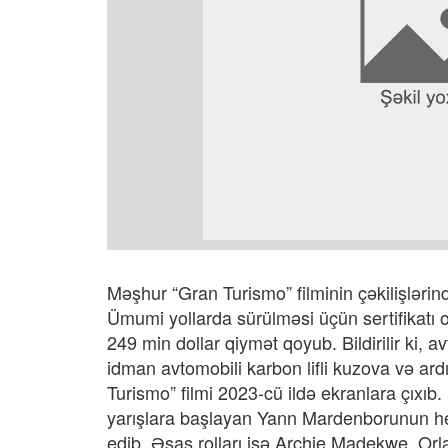
Məşhur “Gran Turismo” filminin çəkilişlərin
Ümumi yollarda sürülməsi üçün sertifikatı
249 min dollar qiymət qoyub. Bildirilir ki,
idman avtomobili karbon lifli kuzova və ard
Turismo” filmi 2023-cü ildə ekranlara çıxı
yarışlara başlayan Yann Mardenborunun he
edib. Əsas rolları isə Archie Madekwe, Orl