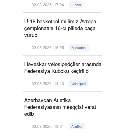
02.08.2026, 17:24
Futbol
U-18 basketbol millimiz Avropa
çempionatını 16-cı pillədə başa
vurub
02.08.2026, 16:55
Basketbol
Həvəskar velosipedçilər arasında
Federasiya Kuboku keçirilib
02.08.2026, 14:43
Velosiped
Azərbaycan Atletika
Federasiyasının məşqçisi vəfat
edib
02.08.2026, 13:01
Atletika