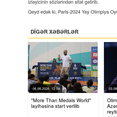
izləyicinin sözlərindən sitat gətirib.
Qeyd edək ki, Paris-2024 Yay Olimpiya Oyun
DİGƏR XƏBƏRLƏR
06.08.2026, 12:54
03.08
"More Than Medals World"
Olim
layihəsinə start verilib
Azər
reyt