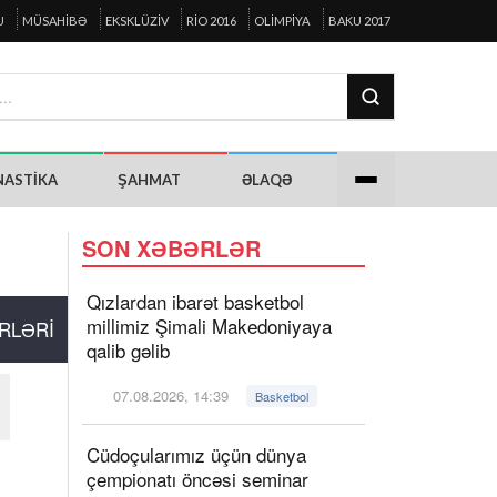
U
MÜSAHIBƏ
EKSKLÜZIV
RIO 2016
OLIMPIYA
BAKU 2017
NASTIKA
ŞAHMAT
ƏLAQƏ
SON XƏBƏRLƏR
Qızlardan ibarət basketbol
millimiz Şimali Makedoniyaya
RLƏRI
qalib gəlib
07.08.2026, 14:39
Basketbol
Cüdoçularımız üçün dünya
çempionatı öncəsi seminar