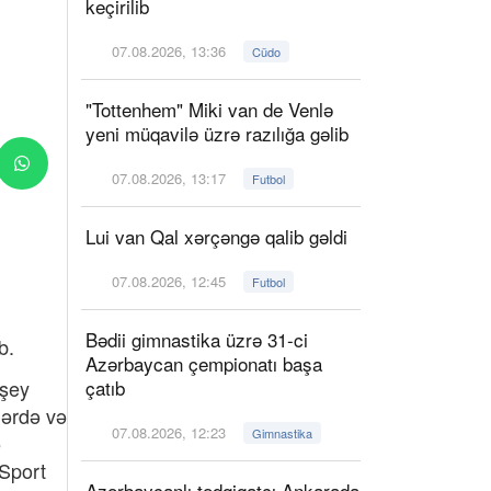
keçirilib
07.08.2026, 13:36
Cüdo
"Tottenhem" Miki van de Venlə
yeni müqavilə üzrə razılığa gəlib
07.08.2026, 13:17
Futbol
Lui van Qal xərçəngə qalib gəldi
07.08.2026, 12:45
Futbol
Bədii gimnastika üzrə 31-ci
b.
Azərbaycan çempionatı başa
 şey
çatıb
lərdə və
07.08.2026, 12:23
Gimnastika
ə
 Sport
Azərbaycanlı tədqiqatçı Ankarada