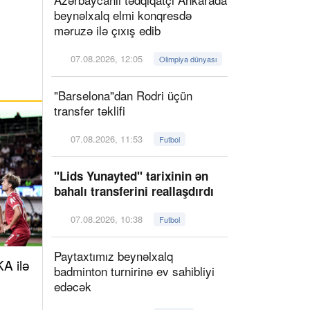
beynəlxalq elmi konqresdə
məruzə ilə çıxış edib
07.08.2026, 12:05
Olimpiya dünyası
"Barselona"dan Rodri üçün
transfer təklifi
07.08.2026, 11:53
Futbol
"Lids Yunayted" tarixinin ən
bahalı transferini reallaşdırdı
07.08.2026, 10:38
Futbol
Paytaxtımız beynəlxalq
A ilə
badminton turnirinə ev sahibliyi
edəcək