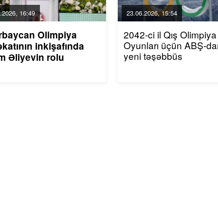
.2026, 16:49
23.06.2026, 15:54
2042-ci il Qış Olimpiya
rbaycan Olimpiya
Oyunları üçün ABŞ-da
katının inkişafında
yeni təşəbbüs
m Əliyevin rolu