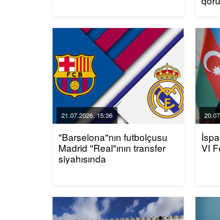
qor
21.07.2026, 15:36
20.07
"Barselona"nın futbolçusu
İspa
Madrid "Real"ının transfer
VI F
siyahısında