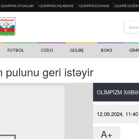
OLIMPIYA OYUNLARI
OLIMPIYACHILARIMIZ
OLIMPIYA DÜNYASI
OLIMPE DOĞR
FUTBOL
CÜDO
GÜLƏŞ
BOKS
GIM
n pulunu geri istəyir
OLIMPIZM XƏBƏ
12.09.2024, 11:40
A+