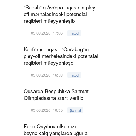
"Sabah"ın Avropa Liqasının pley-
off mərhələsindəki potensial
rəqibləri müəyyənləşib
03.08.2026, 17:06
Futbol
Konfrans Liqası: "Qarabağ"ın
pley-off mərhələsindəki potensial
rəqibləri müəyyənləşdi
03.08.2026, 16:58
Futbol
Qusarda Respublika Şahmat
Olimpiadasına start verilib
03.08.2026, 16:35
Şahmat
Fərid Qayıbov ölkəmizi
beynəlxalq yarışlarda uğurla