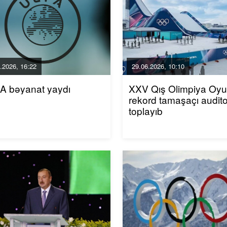
.2026, 16:22
29.06.2026, 10:10
A bəyanat yaydı
XXV Qış Olimpiya Oyun
rekord tamaşaçı audito
toplayıb