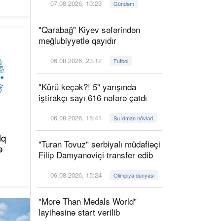
07.08.2026, 10:23
Gündəm
"Qarabağ" Kiyev səfərindən
məğlubiyyətlə qayıdır
06.08.2026, 23:12
Futbol
"Kürü keçək?! 5" yarışında
iştirakçı sayı 616 nəfərə çatdı
06.08.2026, 15:41
Su idman növləri
lq
"Turan Tovuz" serbiyalı müdafiəçi
ə
Filip Damyanoviçi transfer edib
06.08.2026, 15:24
Olimpiya dünyası
"More Than Medals World"
layihəsinə start verilib