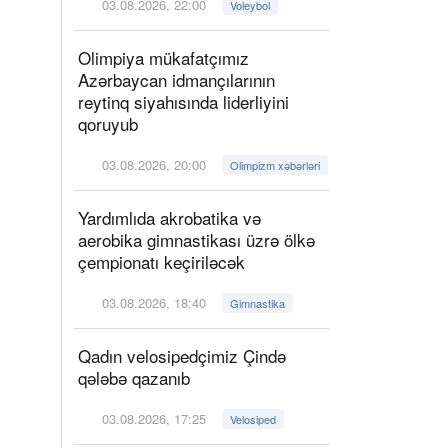
03.08.2026, 22:00
Voleybol
Olimpiya mükafatçımız
Azərbaycan idmançılarının
reytinq siyahısında liderliyini
qoruyub
03.08.2026, 20:00
Olimpizm xəbərləri
Yardımlıda akrobatika və
aerobika gimnastikası üzrə ölkə
çempionatı keçiriləcək
03.08.2026, 18:40
Gimnastika
Qadın velosipedçimiz Çində
qələbə qazanıb
03.08.2026, 17:25
Velosiped