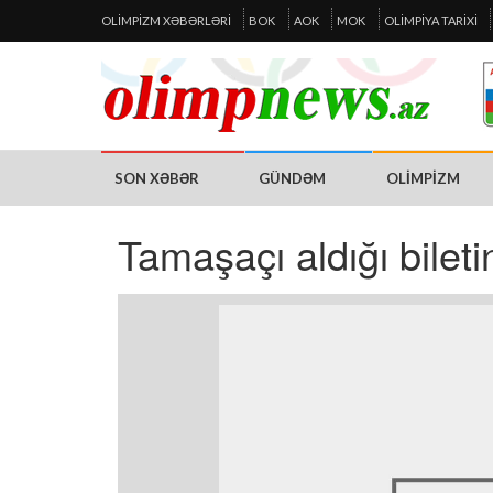
OLIMPIZM XƏBƏRLƏRI
BOK
AOK
MOK
OLIMPIYA TARIXI
SON XƏBƏR
GÜNDƏM
OLIMPIZM
Tamaşaçı aldığı bileti