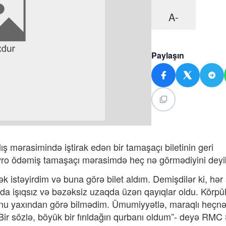
A-
Paylaşın
ş mərasimində iştirak edən bir tamaşaçı biletinin geri
avro ödəmiş tamaşaçı mərasimdə heç nə görmədiyini deyi
istəyirdim və buna görə bilet aldım. Demişdilər ki, hər
da işıqsız və bəzəksiz uzaqda üzən qayıqlar oldu. Körpü
unu yaxından görə bilmədim. Ümumiyyətlə, maraqlı heçn
ir sözlə, böyük bir fırıldağın qurbanı oldum”- deyə RMC