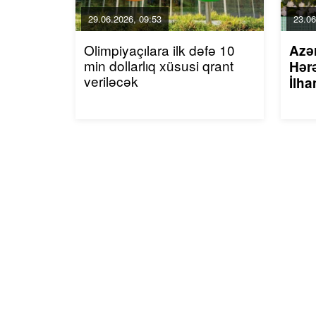
29.06.2026, 09:53
23.06
Olimpiyaçılara ilk dəfə 10
Azə
min dollarlıq xüsusi qrant
Hərə
veriləcək
İlha