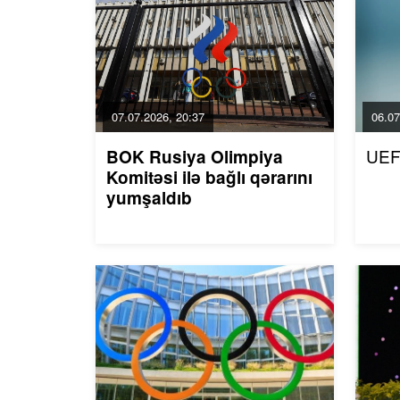
07.07.2026, 20:37
06.07
UEF
BOK Rusiya Olimpiya
Komitəsi ilə bağlı qərarını
yumşaldıb