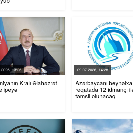
uyub
.2026, 13:26
09.07.2026, 14:28
niyanın Kralı Əlahəzrət
Azərbaycanı beynəlxa
elipeyə
reqatada 12 idmançı il
təmsil olunacaq