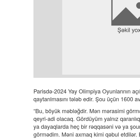
Parisdə-2024 Yay Olimpiya Oyunlarının açılı
qaytarılmasını tələb edir. Şou üçün 1600 
“Bu, böyük məbləğdir. Mən mərasimi görmək 
qeyri-adi olacaq. Gördüyüm yalnız qaranlıq
ya dayaqlarda heç bir rəqqasəni və ya şo
görmədim. Məni axmaq kimi qəbul etdilər. B