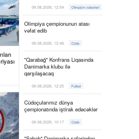
06.08.2026, 12:54
Olimpizm xəbərləri
Olimpiya çempionunun atası
vəfat edib
06.08.2026, 12:46
Cüdo
ları
"Qarabağ" Konfrans Liqasında
riyası
Danimarka klubu ilə
qarşılaşacaq
06.08.2026, 12:25
Futbol
Cüdoçularımız dünya
çempionatında iştirak edəcəklər
06.08.2026, 10:17
Cüdo
"Sabah" Danimarka səfərindən