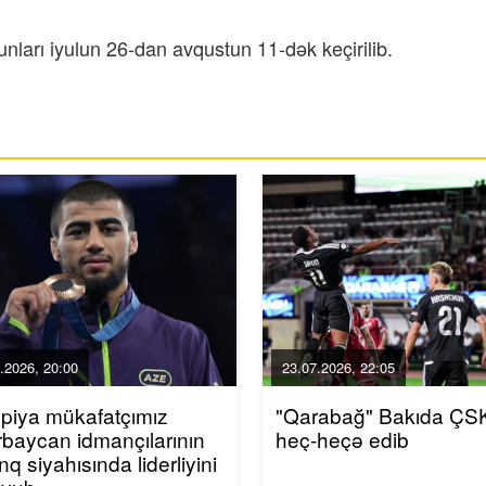
ları iyulun 26-dan avqustun 11-dək keçirilib.
.2026, 20:00
23.07.2026, 22:05
piya mükafatçımız
"Qarabağ" Bakıda ÇSK
baycan idmançılarının
heç-heçə edib
inq siyahısında liderliyini