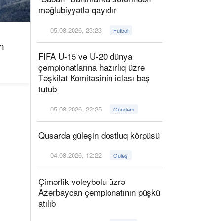
məğlubiyyətlə qayıdır
05.08.2026, 23:23
Futbol
n
FIFA U-15 və U-20 dünya
çempionatlarına hazırlıq üzrə
Təşkilat Komitəsinin iclası baş
tutub
05.08.2026, 22:25
Gündəm
Qusarda güləşin dostluq körpüsü
04.08.2026, 12:22
Güləş
Çimərlik voleybolu üzrə
Azərbaycan çempionatının püşkü
atılıb