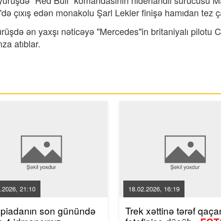
t yürüşdə “Red Bull” komandasının niderlandlı sürücüsü 
"də çıxış edən monakolu Şarl Lekler finişə hamıdan tez ça
üşdə ən yaxşı nəticəyə "Mercedes"in britaniyalı pilotu 
za atıblar.
.2026, 21:10
18.02.2026, 16:19
mpiadanın son günündə
Trek xəttinə tərəf qaçan