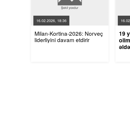
16.02.2026, 18:36
16.02
Milan-Kortina-2026: Norveç
19 y
liderliyini davam etdirir
olim
əldə