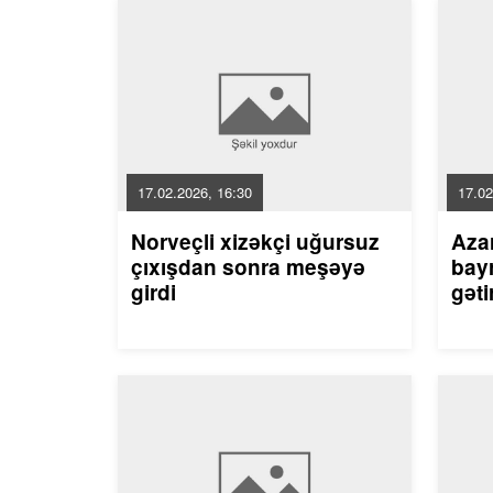
17.02.2026, 16:30
17.02
Norveçli xizəkçi uğursuz
Aza
çıxışdan sonra meşəyə
bayr
girdi
gəti