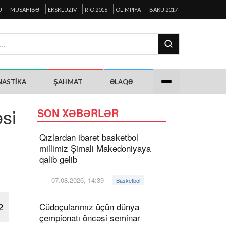
U
MÜSAHIBƏ
EKSKLÜZIV
RIO 2016
OLIMPIYA
BAKU 2017
NASTIKA
ŞAHMAT
ƏLAQƏ
si
SON XƏBƏRLƏR
Qızlardan ibarət basketbol
millimiz Şimali Makedoniyaya
qalib gəlib
07.08.2026, 14:39
Basketbol
2
Cüdoçularımız üçün dünya
çempionatı öncəsi seminar