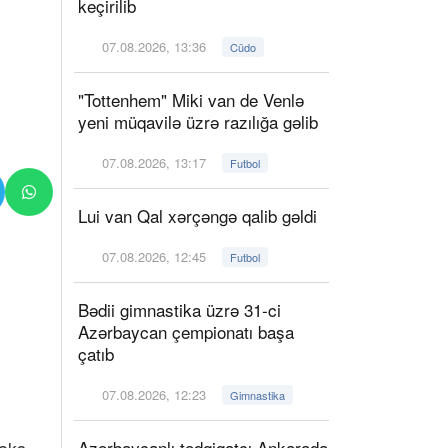
keçirilib
07.08.2026, 13:36
Cüdo
"Tottenhem" Miki van de Venlə
yeni müqavilə üzrə razılığa gəlib
07.08.2026, 13:17
Futbol
Lui van Qal xərçəngə qalib gəldi
07.08.2026, 12:45
Futbol
Bədii gimnastika üzrə 31-ci
Azərbaycan çempionatı başa
çatıb
07.08.2026, 12:23
Gimnastika
Azərbaycanlı tədqiqatçı Ankarada