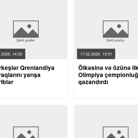
.2026, 14:35
17.02.2026, 13:51
rkeşlər Qrenlandiya
Ölkəsinə və özünə il
aqlarını yarışa
Olimpiya çempionlu
riblər
qazandırdı