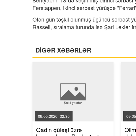
Sentyabrın 13-də keçirilmiş birinci sərbəs
Ferstappen, ikinci sərbəst yürüşdə "Ferrari
Ötən gün təşkil olunmuş üçüncü sərbəst yür
Rassell, sıralama turunda isə Şarl Lekler im
DİGƏR XƏBƏRLƏR
09.05.2026, 22:35
09.05
Qadın güləşi üzrə
Oli