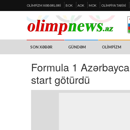
OLIMPIZM XƏBƏRLƏRI
BOK
AOK
MOK
OLIMPIYA TARIXI
SON XƏBƏR
GÜNDƏM
OLIMPIZM
Formula 1 Azərbaycan
start götürdü