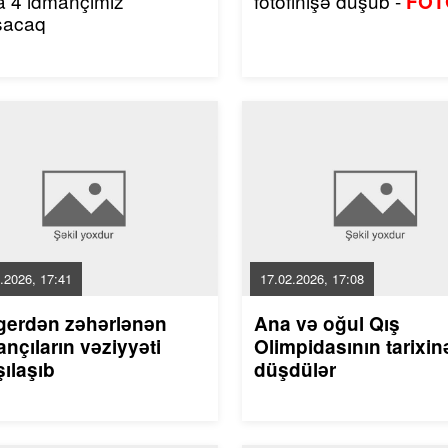
a 4 idmançımız
fotofinişə düşüb -
FOT
şacaq
.2026, 17:41
17.02.2026, 17:08
gerdən zəhərlənən
Ana və oğul Qış
nçıların vəziyyəti
Olimpidasının tarixin
ılaşıb
düşdülər