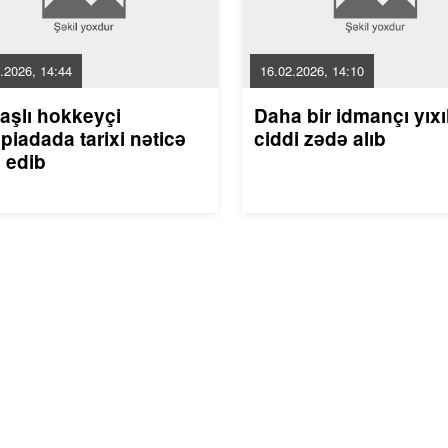
.2026, 14:44
16.02.2026, 14:10
aşlı hokkeyçi
Daha bir idmançı yıxı
piadada tarixi nəticə
ciddi zədə alıb
 edib