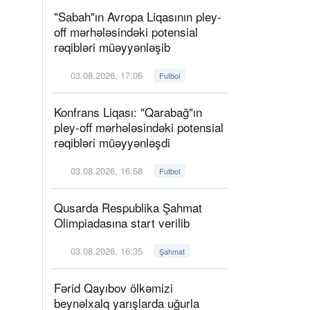
"Sabah"ın Avropa Liqasının pley-
off mərhələsindəki potensial
rəqibləri müəyyənləşib
03.08.2026, 17:06
Futbol
Konfrans Liqası: "Qarabağ"ın
pley-off mərhələsindəki potensial
rəqibləri müəyyənləşdi
03.08.2026, 16:58
Futbol
Qusarda Respublika Şahmat
Olimpiadasına start verilib
03.08.2026, 16:35
Şahmat
Fərid Qayıbov ölkəmizi
beynəlxalq yarışlarda uğurla