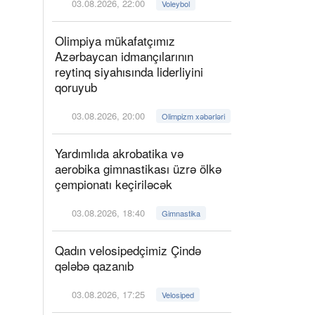
03.08.2026, 22:00
Voleybol
Olimpiya mükafatçımız
Azərbaycan idmançılarının
reytinq siyahısında liderliyini
qoruyub
03.08.2026, 20:00
Olimpizm xəbərləri
Yardımlıda akrobatika və
aerobika gimnastikası üzrə ölkə
çempionatı keçiriləcək
03.08.2026, 18:40
Gimnastika
Qadın velosipedçimiz Çində
qələbə qazanıb
03.08.2026, 17:25
Velosiped