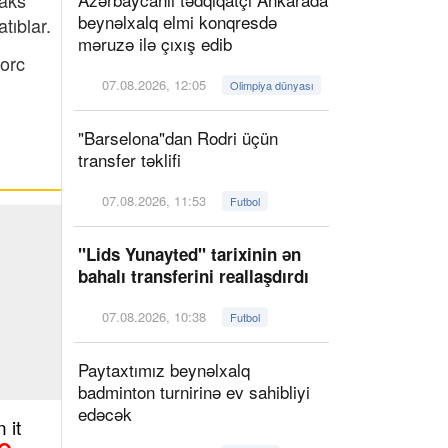
Maks
beynəlxalq elmi konqresdə
tıblar.
məruzə ilə çıxış edib
Corc
07.08.2026, 12:05
Olimpiya dünyası
"Barselona"dan Rodri üçün
transfer təklifi
07.08.2026, 11:53
Futbol
"Lids Yunayted" tarixinin ən
bahalı transferini reallaşdırdı
07.08.2026, 10:38
Futbol
Paytaxtımız beynəlxalq
badminton turnirinə ev sahibliyi
edəcək
 it