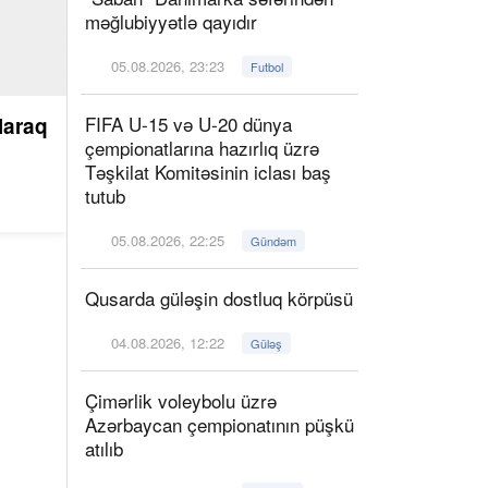
məğlubiyyətlə qayıdır
05.08.2026, 23:23
Futbol
FIFA U-15 və U-20 dünya
laraq
çempionatlarına hazırlıq üzrə
Təşkilat Komitəsinin iclası baş
tutub
05.08.2026, 22:25
Gündəm
Qusarda güləşin dostluq körpüsü
04.08.2026, 12:22
Güləş
Çimərlik voleybolu üzrə
Azərbaycan çempionatının püşkü
atılıb