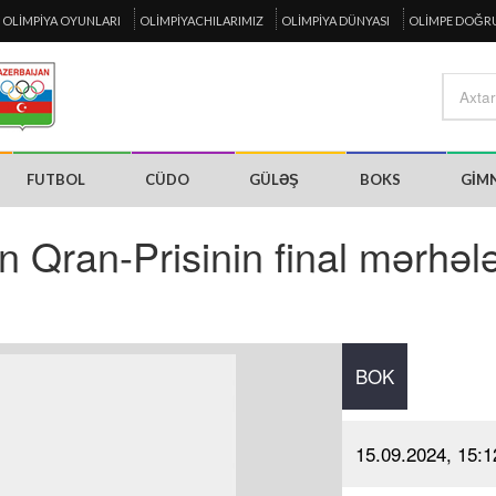
OLIMPIYA OYUNLARI
OLIMPIYACHILARIMIZ
OLIMPIYA DÜNYASI
OLIMPE DOĞR
FUTBOL
CÜDO
GÜLƏŞ
BOKS
GIM
 Qran-Prisinin final mərhələ
BOK
15.09.2024, 15:1