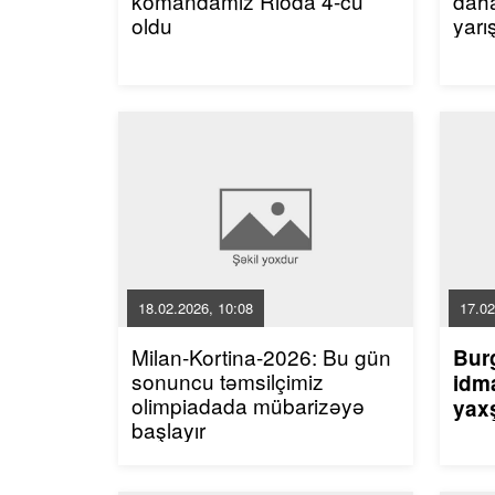
komandamız Rioda 4-cü
dah
oldu
yarı
18.02.2026, 10:08
17.02
Milan-Kortina-2026: Bu gün
Bur
sonuncu təmsilçimiz
idma
olimpiadada mübarizəyə
yaxş
başlayır