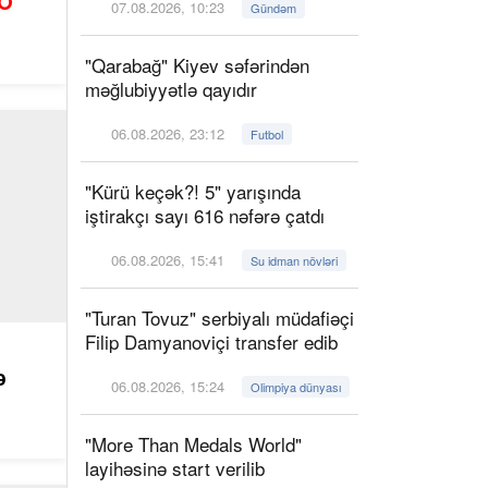
O
07.08.2026, 10:23
Gündəm
"Qarabağ" Kiyev səfərindən
məğlubiyyətlə qayıdır
06.08.2026, 23:12
Futbol
"Kürü keçək?! 5" yarışında
iştirakçı sayı 616 nəfərə çatdı
06.08.2026, 15:41
Su idman növləri
"Turan Tovuz" serbiyalı müdafiəçi
Filip Damyanoviçi transfer edib
ə
06.08.2026, 15:24
Olimpiya dünyası
"More Than Medals World"
layihəsinə start verilib