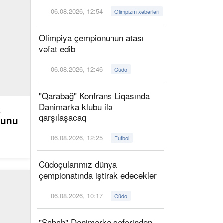
06.08.2026, 12:54
Olimpizm xəbərləri
Olimpiya çempionunun atası
vəfat edib
06.08.2026, 12:46
Cüdo
"Qarabağ" Konfrans Liqasında
Danimarka klubu ilə
k
qarşılaşacaq
ğunu
06.08.2026, 12:25
Futbol
Cüdoçularımız dünya
çempionatında iştirak edəcəklər
06.08.2026, 10:17
Cüdo
"Sabah" Danimarka səfərindən