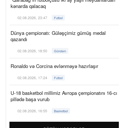
kənarda qalacaq
02.08.2026, 23:47
Futbol
Dünya çempionatı: Güləşçimiz gümüş medal
qazandı
02.08.2026, 18:50
Gündəm
Ronaldo və Corcina evlənməyə hazırlaşır
02.08.2026, 17:24
Futbol
U-18 basketbol millimiz Avropa çempionatını 16-cı
pillədə başa vurub
02.08.2026, 16:55
Basketbol