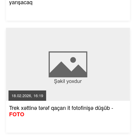
yarışacaq
18.02.2026, 16:19
Trek xəttinə tərəf qaçan it fotofinişə düşüb -
FOTO