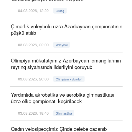
04.08.2026, 12:22
Güləş
Çimərlik voleybolu üzrə Azərbaycan çempionatının
püşkü atılıb
03.08.2026, 22:00
Voleybol
Olimpiya mükafatçımız Azərbaycan idmançılarının
reytinq siyahısında liderliyini qoruyub
03.08.2026, 20:00
Olimpizm xəbərləri
Yardımlıda akrobatika və aerobika gimnastikası
üzrə ölkə çempionatı keçiriləcək
03.08.2026, 18:40
Gimnastika
Qadın velosipedçimiz Çində qələbə qazanıb