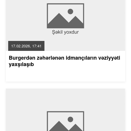
17.02.2026, 17:41
Burgerdən zəhərlənən idmançıların vəziyyəti
yaxşılaşıb