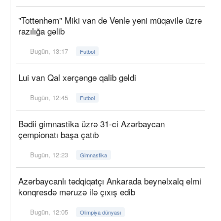
"Tottenhem" Miki van de Venlə yeni müqavilə üzrə
razılığa gəlib
Bugün, 13:17
Futbol
Lui van Qal xərçəngə qalib gəldi
Bugün, 12:45
Futbol
Bədii gimnastika üzrə 31-ci Azərbaycan
çempionatı başa çatıb
Bugün, 12:23
Gimnastika
Azərbaycanlı tədqiqatçı Ankarada beynəlxalq elmi
konqresdə məruzə ilə çıxış edib
Bugün, 12:05
Olimpiya dünyası