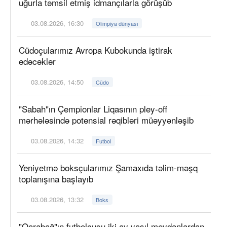
uğurla təmsil etmiş idmançılarla görüşüb
03.08.2026, 16:30
Olimpiya dünyası
Cüdoçularımız Avropa Kubokunda iştirak
edəcəklər
03.08.2026, 14:50
Cüdo
"Sabah"ın Çempionlar Liqasının pley-off
mərhələsində potensial rəqibləri müəyyənləşib
03.08.2026, 14:32
Futbol
Yeniyetmə boksçularımız Şamaxıda təlim-məşq
toplanışına başlayıb
03.08.2026, 13:32
Boks
"Qarabağ"ın futbolçusu iki ay yaşıl meydanlardan