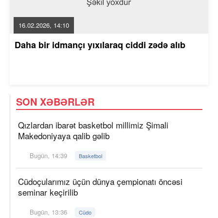
16.02.2026, 14:10
Daha bir idmançı yıxılaraq ciddi zədə alıb
SON XƏBƏRLƏR
Qızlardan ibarət basketbol millimiz Şimali
Makedoniyaya qalib gəlib
Bugün, 14:39
Basketbol
Cüdoçularımız üçün dünya çempionatı öncəsi
seminar keçirilib
Bugün, 13:36
Cüdo