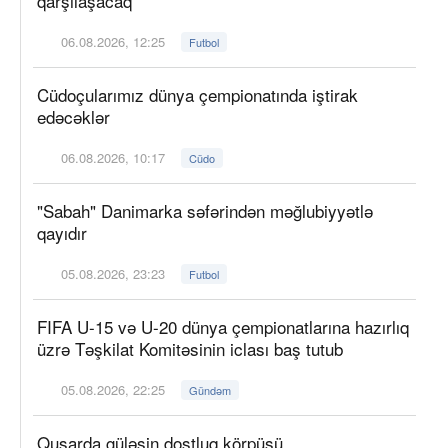
qarşılaşacaq
06.08.2026, 12:25
Futbol
Cüdoçularımız dünya çempionatında iştirak
edəcəklər
06.08.2026, 10:17
Cüdo
"Sabah" Danimarka səfərindən məğlubiyyətlə
qayıdır
05.08.2026, 23:23
Futbol
FIFA U-15 və U-20 dünya çempionatlarına hazırlıq
üzrə Təşkilat Komitəsinin iclası baş tutub
05.08.2026, 22:25
Gündəm
Qusarda güləşin dostluq körpüsü