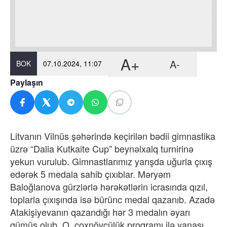
A+
A-
BOK
07.10.2024, 11:07
Paylaşın
Litvanın Vilnüs şəhərində keçirilən bədii gimnastika
üzrə “Dalia Kutkaite Cup” beynəlxalq turnirinə
yekun vurulub. Gimnastlarımız yarışda uğurla çıxış
edərək 5 medala sahib çıxıblar. Məryəm
Baloğlanova gürzlərlə hərəkətlərin icrasında qızıl,
toplarla çıxışında isə bürünc medal qazanıb. Azadə
Atakişiyevanın qazandığı hər 3 medalın əyarı
gümüş olub. O, çoxnövçülük proqramı ilə yanaşı,