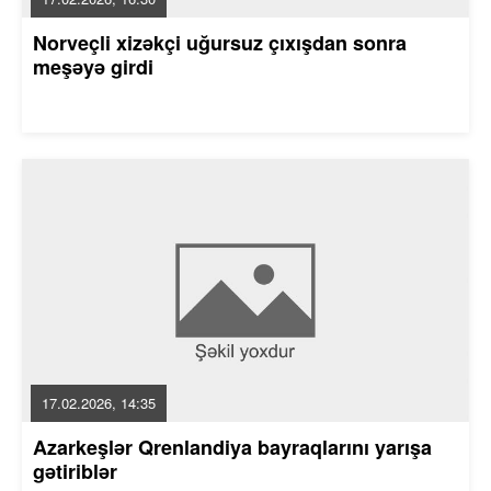
Norveçli xizəkçi uğursuz çıxışdan sonra
meşəyə girdi
17.02.2026, 14:35
Azarkeşlər Qrenlandiya bayraqlarını yarışa
gətiriblər