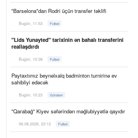
"Barselona"dan Rodri üçün transfer təklifi
Bugün, 11:53
Futbol
"Lids Yunayted" tarixinin ən bahalı transferini
reallaşdırdı
Bugün, 10:38
Futbol
Paytaxtımız beynəlxalq badminton turnirinə ev
sahibliyi edəcək
Bugün, 10:23
Gündəm
"Qarabağ" Kiyev səfərindən məğlubiyyətlə qayıdır
06.08.2026, 23:12
Futbol