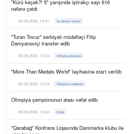
"Kürü keçək?! 5" yarışında iştirakçı sayı 616
nəfərə çatdı
06.08.2026, 15:41
Su idman növləri
"Turan Tovuz" serbiyalı müdafiəçi Filip
Damyanoviçi transfer edib
06.08.2026, 15:24
Olimpiya dünyası
"More Than Medals World" layihəsinə start verilib
06.08.2026, 12:54
Olimpizm xəbərləri
Olimpiya çempionunun atası vəfat edib
06.08.2026, 12:46
Cüdo
"Qarabağ" Konfrans Liqasında Danimarka klubu ilə