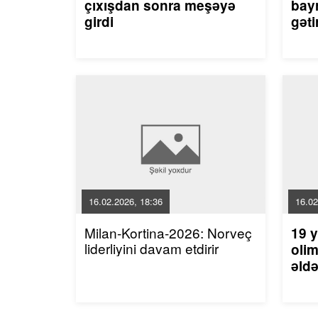
çıxışdan sonra meşəyə
bayr
girdi
gəti
16.02.2026, 18:36
16.02
Milan-Kortina-2026: Norveç
19 y
liderliyini davam etdirir
olim
əldə