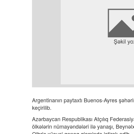
Argentinanın paytaxtı Buenos-Ayres şəhər
keçirilib.
Azərbaycan Respublikası Atçılıq Federasi
ölkələrin nümayəndələri ilə yanaşı, Beynəl
Olbriç xüsusi qonaq qismində iştirak edib.