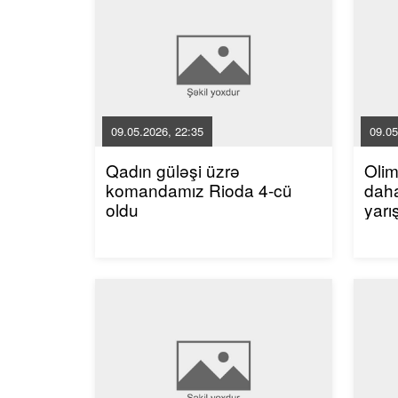
09.05.2026, 22:35
09.05
Qadın güləşi üzrə
Oli
komandamız Rioda 4-cü
dah
oldu
yarı