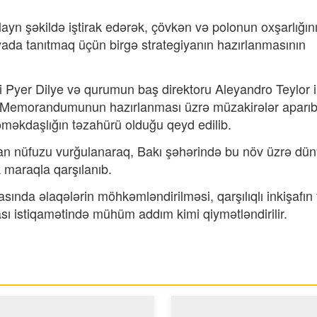
ayn şəkildə iştirak edərək, çövkən və polonun oxşarlığın
yada tanıtmaq üçün birgə strategiyanın hazırlanmasının
i Pyer Dilye və qurumun baş direktoru Aleyandro Teylor i
uq Memorandumunun hazırlanması üzrə müzakirələr aparıb
 əməkdaşlığın təzahürü olduğu qeyd edilib.
an nüfuzu vurğulanaraq, Bakı şəhərində bu növ üzrə dü
 maraqla qarşılanıb.
nda əlaqələrin möhkəmləndirilməsi, qarşılıqlı inkişafın 
ı istiqamətində mühüm addım kimi qiymətləndirilir.