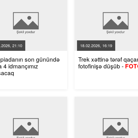
.2026, 21:10
18.02.2026, 16:19
mpiadanın son günündə
Trek xəttinə tərəf qaçan
a 4 idmançımız
fotofinişə düşüb -
FOT
şacaq