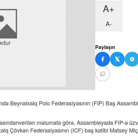
A+
A-
Paylaşın
ində Beynəlxalq Polo Federasiyasının (FIP) Baş Assamb
yasındanverilən məlumata görə, Assambleyada FIP-ə üzv
xalq Çövkən Federasiyasının (ICF) baş katibi Matsey Miç