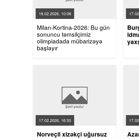
18.02.2026, 10:08
17.02
Milan-Kortina-2026: Bu gün
Bur
sonuncu təmsilçimiz
idma
olimpiadada mübarizəyə
yaxş
başlayır
17.02.2026, 16:30
17.02
Norveçli xizəkçi uğursuz
Aza