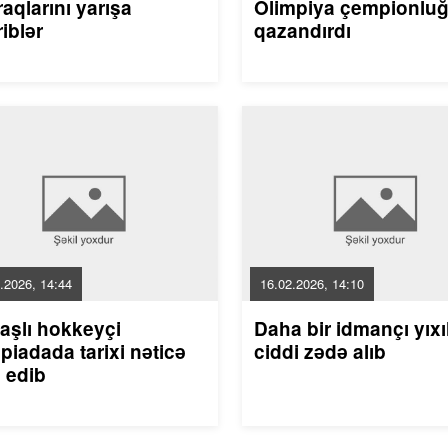
aqlarını yarışa
Olimpiya çempionlu
riblər
qazandırdı
.2026, 14:44
16.02.2026, 14:10
aşlı hokkeyçi
Daha bir idmançı yıxı
piadada tarixi nəticə
ciddi zədə alıb
 edib