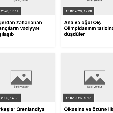
.2026, 17:41
17.02.2026, 17:08
gerdən zəhərlənən
Ana və oğul Qış
nçıların vəziyyəti
Olimpidasının tarixin
ılaşıb
düşdülər
.2026, 14:35
17.02.2026, 13:51
rkeşlər Qrenlandiya
Ölkəsinə və özünə il