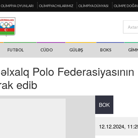
OLIMPIYA OYUNLARI
OLIMPIYACHILARIMIZ
OLIMPIYA DÜNYASI
OLIMPE DOĞR
FUTBOL
CÜDO
GÜLƏŞ
BOKS
GIM
lxalq Polo Federasiyasının
rak edib
BOK
12.12.2024, 11:2