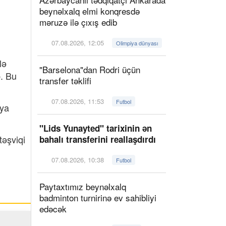
beynəlxalq elmi konqresdə
ı
məruzə ilə çıxış edib
07.08.2026, 12:05
Olimpiya dünyası
lə
"Barselona"dan Rodri üçün
. Bu
transfer təklifi
07.08.2026, 11:53
Futbol
nya
"Lids Yunayted" tarixinin ən
təşviqi
bahalı transferini reallaşdırdı
07.08.2026, 10:38
Futbol
Paytaxtımız beynəlxalq
badminton turnirinə ev sahibliyi
edəcək