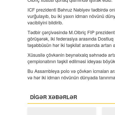
ICF prezidenti Bəhruz Nəbiyev tədbirdə onl
vurğulayıb, bu iki yaxın idman növünü dün
vacibliyini bildirib.
Tədbir çərçivəsində M.Olbriç FIP prezident
görüşərək, iki federasiya arasında Dostl
təşəbbüsün hər iki təşkilat arasında artan
Xüsusilə çövkənin beynəlxalq səhnədə art
çempionatının təşkil edilməsi ideyası böyük
Bu Assambleya polo və çövkən icmaları arası
və hər iki idman növünün dünyada tanınmas
DİGƏR XƏBƏRLƏR