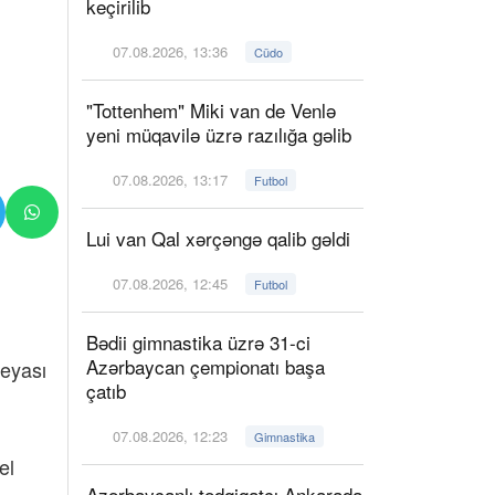
keçirilib
07.08.2026, 13:36
Cüdo
"Tottenhem" Miki van de Venlə
yeni müqavilə üzrə razılığa gəlib
07.08.2026, 13:17
Futbol
Lui van Qal xərçəngə qalib gəldi
07.08.2026, 12:45
Futbol
Bədii gimnastika üzrə 31-ci
Azərbaycan çempionatı başa
leyası
çatıb
07.08.2026, 12:23
Gimnastika
el
Azərbaycanlı tədqiqatçı Ankarada