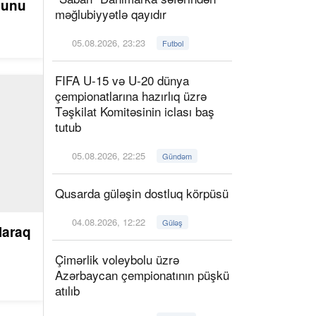
ğunu
məğlubiyyətlə qayıdır
05.08.2026, 23:23
Futbol
FIFA U-15 və U-20 dünya
çempionatlarına hazırlıq üzrə
Təşkilat Komitəsinin iclası baş
tutub
05.08.2026, 22:25
Gündəm
Qusarda güləşin dostluq körpüsü
04.08.2026, 12:22
Güləş
laraq
Çimərlik voleybolu üzrə
Azərbaycan çempionatının püşkü
atılıb