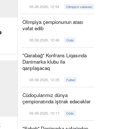
06.08.2026, 12:54
Olimpizm xəbərləri
Olimpiya çempionunun atası
vəfat edib
ə
06.08.2026, 12:46
Cüdo
"Qarabağ" Konfrans Liqasında
Danimarka klubu ilə
qarşılaşacaq
06.08.2026, 12:25
Futbol
Cüdoçularımız dünya
çempionatında iştirak edəcəklər
06.08.2026, 10:17
Cüdo
k
"Sabah" Danimarka səfərindən