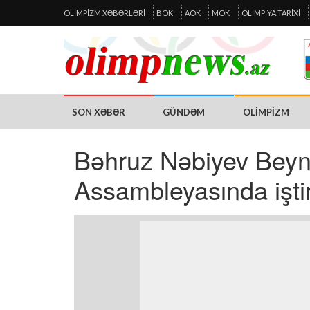
OLIMPIZM XƏBƏRLƏRI
BOK
AOK
MOK
OLIMPIYA TARIXI
SON XƏBƏR
GÜNDƏM
OLIMPIZM
Bəhruz Nəbiyev Beynə
Assambleyasında işti