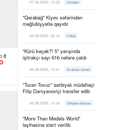
07.08.2026, 10:23
Gündəm
"Qarabağ" Kiyev səfərindən
məğlubiyyətlə qayıdır
06.08.2026, 23:12
Futbol
"Kürü keçək?! 5" yarışında
 it
iştirakçı sayı 616 nəfərə çatdı
O
06.08.2026, 15:41
Su idman növləri
"Turan Tovuz" serbiyalı müdafiəçi
Filip Damyanoviçi transfer edib
06.08.2026, 15:24
Olimpiya dünyası
"More Than Medals World"
layihəsinə start verilib