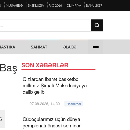
U
MÜSAHIBƏ
EKSKLÜZIV
RIO 2016
OLIMPIYA
BAKU 2017
NASTIKA
ŞAHMAT
ƏLAQƏ
 Baş
SON XƏBƏRLƏR
Qızlardan ibarət basketbol
millimiz Şimali Makedoniyaya
qalib gəlib
07.08.2026, 14:39
Basketbol
5
Cüdoçularımız üçün dünya
çempionatı öncəsi seminar