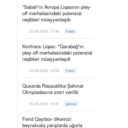
"Sabah"ın Avropa Liqasının pley-
off mərhələsindəki potensial
rəqibləri müəyyənləşib
03.08.2026, 17:06
Futbol
Konfrans Liqası: "Qarabağ"ın
pley-off mərhələsindəki potensial
rəqibləri müəyyənləşdi
03.08.2026, 16:58
Futbol
Qusarda Respublika Şahmat
Olimpiadasına start verilib
03.08.2026, 16:35
Şahmat
Fərid Qayıbov ölkəmizi
beynəlxalq yarışlarda uğurla