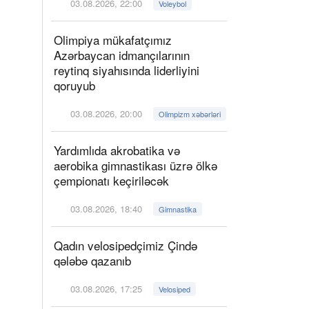
03.08.2026, 22:00
Voleybol
Olimpiya mükafatçımız
Azərbaycan idmançılarının
reytinq siyahısında liderliyini
qoruyub
03.08.2026, 20:00
Olimpizm xəbərləri
Yardımlıda akrobatika və
aerobika gimnastikası üzrə ölkə
çempionatı keçiriləcək
03.08.2026, 18:40
Gimnastika
Qadın velosipedçimiz Çində
qələbə qazanıb
03.08.2026, 17:25
Velosiped