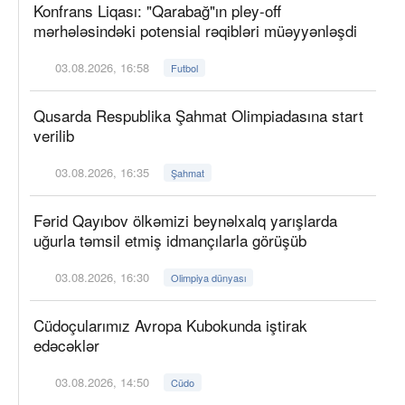
Konfrans Liqası: "Qarabağ"ın pley-off
mərhələsindəki potensial rəqibləri müəyyənləşdi
03.08.2026, 16:58
Futbol
Qusarda Respublika Şahmat Olimpiadasına start
verilib
03.08.2026, 16:35
Şahmat
Fərid Qayıbov ölkəmizi beynəlxalq yarışlarda
uğurla təmsil etmiş idmançılarla görüşüb
03.08.2026, 16:30
Olimpiya dünyası
Cüdoçularımız Avropa Kubokunda iştirak
edəcəklər
03.08.2026, 14:50
Cüdo