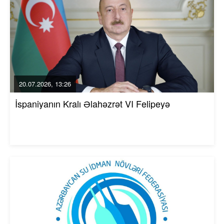
20.07.2026, 13:26
İspaniyanın Kralı Əlahəzrət VI Felipeyə