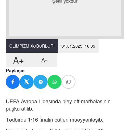
OLIMPIZM XƏBƏRLƏRI
31.01.2025, 16:35
A+
A-
Paylaşın
UEFA Avropa Liqasında pley-off mərhələsinin
püşkü atılıb.
Tədbirdə 1/16 finalın cütləri müəyyənləşib.