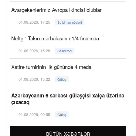
Avarçəkənlərimiz Avropa ikincisi olublar
01.08.2026, 17:25
Su idman növləri
Neftçi" Tokio mərhələsinin 1/4 finalında
01.08.2026, 16:28
Basketbol
Xatirə turnirinin ilk günündə 4 medal
01.08.2026, 15:22
Güləş
Azərbaycanın 6 sərbəst güləşçisi xalça üzərinə
çıxacaq
01.08.2026, 09:55
Güləş
BÜTÜN XƏBƏRLƏR