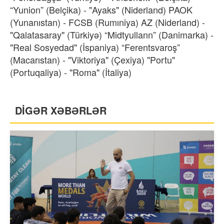
“Yunion” (Belçika) - "Ayaks" (Niderland) PAOK
(Yunanıstan) - FCSB (Rumıniya) AZ (Niderland) -
"Qalatasaray" (Türkiyə) “Midtyullann” (Danimarka) -
"Real Sosyedad" (İspaniya) “Ferentsvaroş”
(Macarıstan) - "Viktoriya" (Çexiya) "Portu"
(Portuqaliya) - "Roma" (İtaliya)
DİGƏR XƏBƏRLƏR