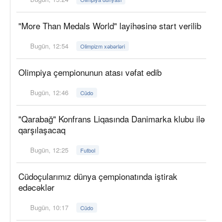
"More Than Medals World" layihəsinə start verilib
Bugün, 12:54
Olimpizm xəbərləri
Olimpiya çempionunun atası vəfat edib
Bugün, 12:46
Cüdo
"Qarabağ" Konfrans Liqasında Danimarka klubu ilə
qarşılaşacaq
Bugün, 12:25
Futbol
Cüdoçularımız dünya çempionatında iştirak
edəcəklər
Bugün, 10:17
Cüdo