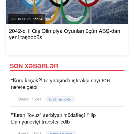
23.06.2026, 15:54
2042-ci il Qış Olimpiya Oyunları üçün ABŞ-dan
yeni təşəbbüs
SON XƏBƏRLƏR
"Kürü keçək?! 5" yarışında iştirakçı sayı 616
nəfərə çatdı
Bugün, 15:41
Su idman növləri
"Turan Tovuz" serbiyalı müdafiəçi Filip
Damyanoviçi transfer edib
Bugün, 15:24
Olimpiya dünyası