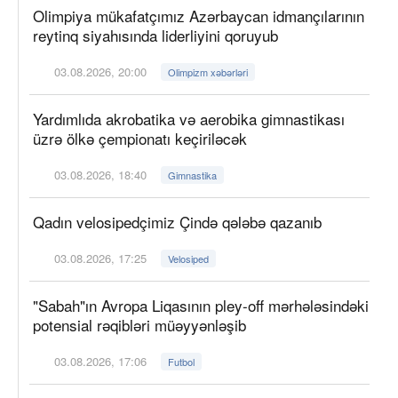
Olimpiya mükafatçımız Azərbaycan idmançılarının
reytinq siyahısında liderliyini qoruyub
03.08.2026, 20:00
Olimpizm xəbərləri
Yardımlıda akrobatika və aerobika gimnastikası
üzrə ölkə çempionatı keçiriləcək
03.08.2026, 18:40
Gimnastika
Qadın velosipedçimiz Çində qələbə qazanıb
03.08.2026, 17:25
Velosiped
"Sabah"ın Avropa Liqasının pley-off mərhələsindəki
potensial rəqibləri müəyyənləşib
03.08.2026, 17:06
Futbol