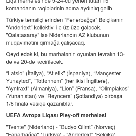
Liqa mərhələsində 9-24-cü yerləri tutan 16
komandanın rəqiblərinin adına aydınlıq gəlib.
Türkiyə təmsilçilərindən "Fənərbağça" Belçikanın
“Anderlext” kollektivi ilə üz-üzə gələcək.
"Qalatasaray" isə Niderlandın AZ klubunun
müqavimətini qırmağa çalışacaq.
Qeyd edək ki, bu mərhələnin oyunları fevralın 13-
də və 20-də keçiriləcək.
“Latsio” (İtaliya), “Atletik” (İspaniya), “Mançester
Yunayted”, “Tottenhem” (hər ikisi İngiltərə),
“Ayntraxt” (Almaniya), “Lion” (Fransa), “Olimpiakos”
(Yunanıstan) və “Reyncers” (Şotlandiya) birbaşa
1/8 finala vəsiqə qazanıblar.
UEFA Avropa Liqası
Pley-off mərhələsi
"Tvente" (Niderland) - “Budyo Qlimt” (Norveç)
"Fənərbağça" (Türkiyə) - “Anderlext” (Belçika)