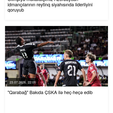
idmançılarının reytinq siyahısında liderliyini
qoruyub
23.07.2026, 22:05
"Qarabağ" Bakıda ÇSKA ilə heç-heçə edib