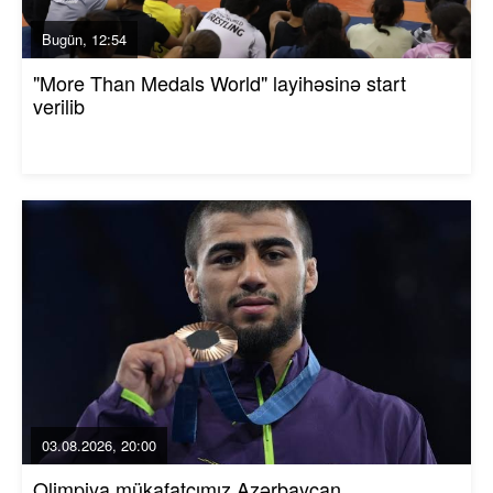
Bugün, 12:54
"More Than Medals World" layihəsinə start
verilib
03.08.2026, 20:00
Olimpiya mükafatçımız Azərbaycan