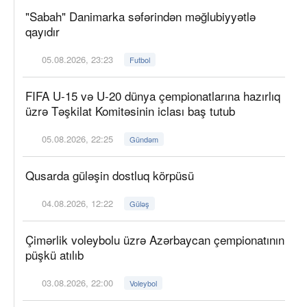
"Sabah" Danimarka səfərindən məğlubiyyətlə
qayıdır
05.08.2026, 23:23
Futbol
FIFA U-15 və U-20 dünya çempionatlarına hazırlıq
üzrə Təşkilat Komitəsinin iclası baş tutub
05.08.2026, 22:25
Gündəm
Qusarda güləşin dostluq körpüsü
04.08.2026, 12:22
Güləş
Çimərlik voleybolu üzrə Azərbaycan çempionatının
püşkü atılıb
03.08.2026, 22:00
Voleybol