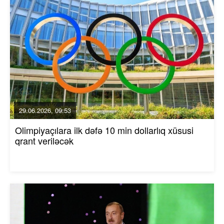
29.06.2026, 09:53
Olimpiyaçılara ilk dəfə 10 min dollarlıq xüsusi
qrant veriləcək