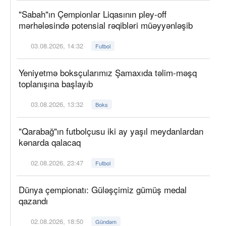
"Sabah"ın Çempionlar Liqasının pley-off
mərhələsində potensial rəqibləri müəyyənləşib
03.08.2026, 14:32
Futbol
Yeniyetmə boksçularımız Şamaxıda təlim-məşq
toplanışına başlayıb
03.08.2026, 13:32
Boks
"Qarabağ"ın futbolçusu iki ay yaşıl meydanlardan
kənarda qalacaq
02.08.2026, 23:47
Futbol
Dünya çempionatı: Güləşçimiz gümüş medal
qazandı
02.08.2026, 18:50
Gündəm