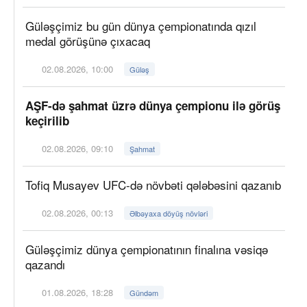
Güləşçimiz bu gün dünya çempionatında qızıl
medal görüşünə çıxacaq
02.08.2026, 10:00
Güləş
AŞF-də şahmat üzrə dünya çempionu ilə görüş
keçirilib
02.08.2026, 09:10
Şahmat
Tofiq Musayev UFC-də növbəti qələbəsini qazanıb
02.08.2026, 00:13
Əlbəyaxa döyüş növləri
Güləşçimiz dünya çempionatının finalına vəsiqə
qazandı
01.08.2026, 18:28
Gündəm