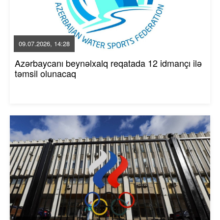
09.07.2026, 14:28
Azərbaycanı beynəlxalq reqatada 12 idmançı ilə
təmsil olunacaq