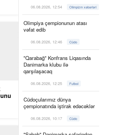
06.08.2026, 12:54
Olimpizm xəbərləri
Olimpiya çempionunun atası
vəfat edib
06.08.2026, 12:46
Cüdo
"Qarabağ" Konfrans Liqasında
Danimarka klubu ilə
qarşılaşacaq
06.08.2026, 12:25
Futbol
k
ğunu
Cüdoçularımız dünya
çempionatında iştirak edəcəklər
06.08.2026, 10:17
Cüdo
"Sabah" Danimarka səfərindən