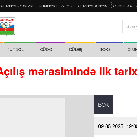
OLIMPIYA OYUNLARI
OLIMPIYACHILARIMIZ
OLIMPIYA DÜNYASI
OLIMPE DOĞR
FUTBOL
CÜDO
GÜLƏŞ
BOKS
GIM
Açılış mərasimində ilk tarix
BOK
09.05.2025, 19:0