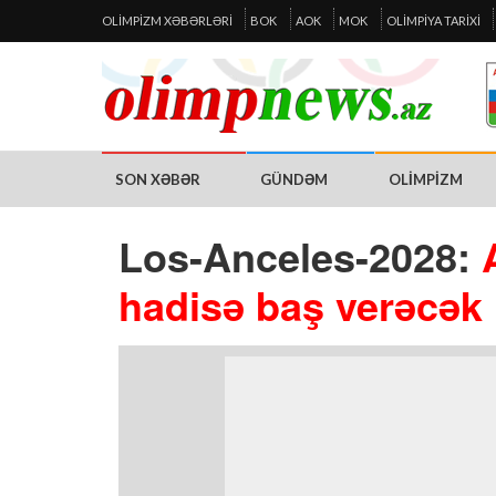
OLIMPIZM XƏBƏRLƏRI
BOK
AOK
MOK
OLIMPIYA TARIXI
SON XƏBƏR
GÜNDƏM
OLIMPIZM
Los-Anceles-2028:
hadisə baş verəcək