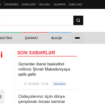
U
MÜSAHIBƏ
EKSKLÜZIV
RIO 2016
OLIMPIYA
BAKU 2017
NASTIKA
ŞAHMAT
ƏLAQƏ
i
SON XƏBƏRLƏR
Qızlardan ibarət basketbol
millimiz Şimali Makedoniyaya
qalib gəlib
07.08.2026, 14:39
Basketbol
Cüdoçularımız üçün dünya
5
çempionatı öncəsi seminar