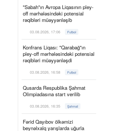
"Sabah"ın Avropa Liqasının pley-
off mərhələsindəki potensial
rəqibləri müəyyənləşib
03.08.2026, 17:06
Futbol
Konfrans Liqası: "Qarabağ"ın
pley-off mərhələsindəki potensial
rəqibləri müəyyənləşdi
03.08.2026, 16:58
Futbol
Qusarda Respublika Şahmat
Olimpiadasına start verilib
03.08.2026, 16:35
Şahmat
Fərid Qayıbov ölkəmizi
beynəlxalq yarışlarda uğurla