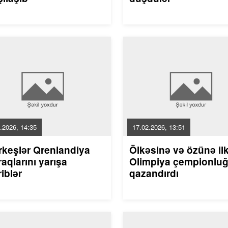
.2026, 14:35
17.02.2026, 13:51
rkeşlər Qrenlandiya
Ölkəsinə və özünə il
aqlarını yarışa
Olimpiya çempionlu
riblər
qazandırdı