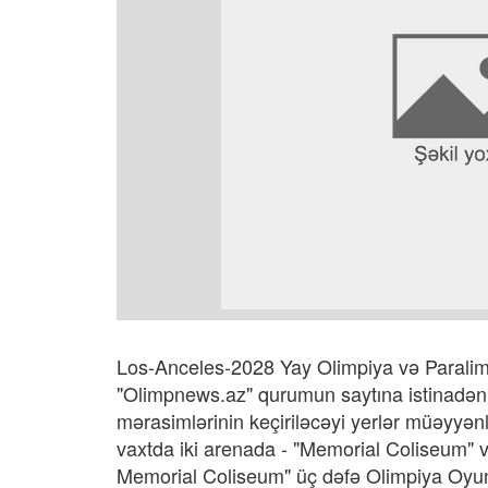
Los-Anceles-2028 Yay Olimpiya və Paralimp
"Olimpnews.az" qurumun saytına istinadən x
mərasimlərinin keçiriləcəyi yerlər müəyyənl
vaxtda iki arenada - "Memorial Coliseum" v
Memorial Coliseum" üç dəfə Olimpiya Oyunl