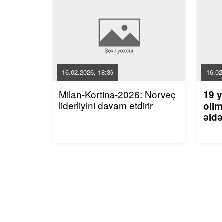
16.02.2026, 18:36
16.02
Milan-Kortina-2026: Norveç
19 y
liderliyini davam etdirir
olim
əldə