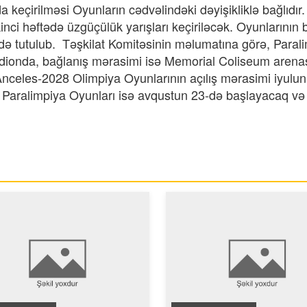
da keçirilməsi Oyunların cədvəlindəki dəyişikliklə bağlıdır.
kinci həftədə üzgüçülük yarışları keçiriləcək. Oyunlarının 
ə tutulub. Təşkilat Komitəsinin məlumatına görə, Paral
tadionda, bağlanış mərasimi isə Memorial Coliseum arena
-Anceles-2028 Olimpiya Oyunlarının açılış mərasimi iyulun
. Paralimpiya Oyunları isə avqustun 23-də başlayacaq və