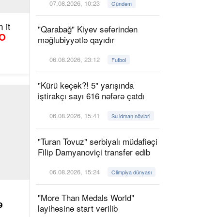
07.08.2026, 10:23
Gündəm
 it
"Qarabağ" Kiyev səfərindən
O
məğlubiyyətlə qayıdır
06.08.2026, 23:12
Futbol
"Kürü keçək?! 5" yarışında
iştirakçı sayı 616 nəfərə çatdı
06.08.2026, 15:41
Su idman növləri
"Turan Tovuz" serbiyalı müdafiəçi
Filip Damyanoviçi transfer edib
06.08.2026, 15:24
Olimpiya dünyası
"More Than Medals World"
ə
layihəsinə start verilib