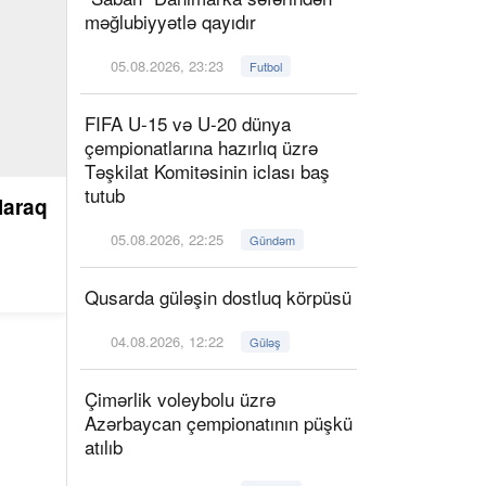
məğlubiyyətlə qayıdır
05.08.2026, 23:23
Futbol
FIFA U-15 və U-20 dünya
çempionatlarına hazırlıq üzrə
Təşkilat Komitəsinin iclası baş
tutub
laraq
05.08.2026, 22:25
Gündəm
Qusarda güləşin dostluq körpüsü
04.08.2026, 12:22
Güləş
Çimərlik voleybolu üzrə
Azərbaycan çempionatının püşkü
atılıb