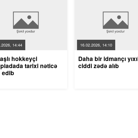
.2026, 14:44
16.02.2026, 14:10
aşlı hokkeyçi
Daha bir idmançı yıxı
piadada tarixi nəticə
ciddi zədə alıb
 edib