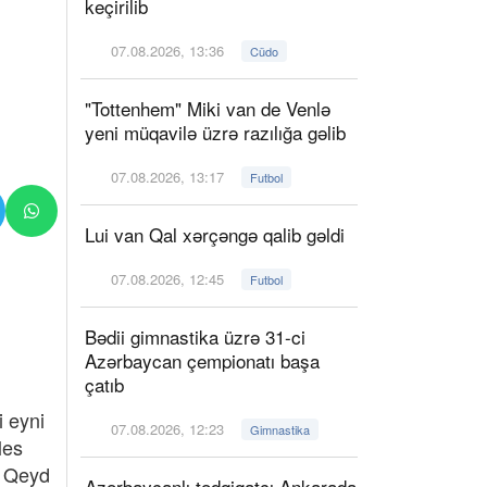
keçirilib
07.08.2026, 13:36
Cüdo
"Tottenhem" Miki van de Venlə
yeni müqavilə üzrə razılığa gəlib
07.08.2026, 13:17
Futbol
Lui van Qal xərçəngə qalib gəldi
07.08.2026, 12:45
Futbol
Bədii gimnastika üzrə 31-ci
Azərbaycan çempionatı başa
çatıb
i eyni
07.08.2026, 12:23
Gimnastika
les
. Qeyd
Azərbaycanlı tədqiqatçı Ankarada