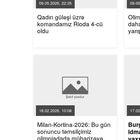
09.05.2026, 22:35
09.05
Qadın güləşi üzrə
Oli
komandamız Rioda 4-cü
dah
oldu
yarı
18.02.2026, 10:08
17.02
Milan-Kortina-2026: Bu gün
Bur
sonuncu təmsilçimiz
idma
olimpiadada mübarizəyə
yaxş