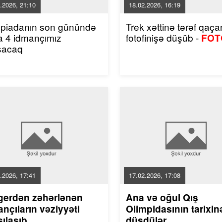
.2026, 21:10
18.02.2026, 16:19
mpiadanın son günündə
Trek xəttinə tərəf qaçan
a 4 idmançımız
fotofinişə düşüb -
FOT
şacaq
.2026, 17:41
17.02.2026, 17:08
gerdən zəhərlənən
Ana və oğul Qış
nçıların vəziyyəti
Olimpidasının tarixin
ılaşıb
düşdülər