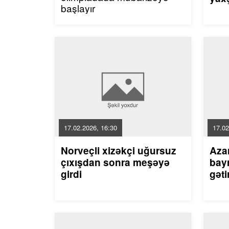
başlayır
17.02.2026, 16:30
17.02
Norveçli xizəkçi uğursuz
Aza
çıxışdan sonra meşəyə
bayr
girdi
gəti