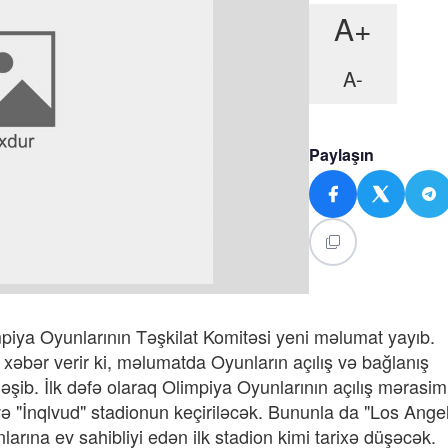
A+
A-
Paylaşın
iya Oyunlarının Təşkilat Komitəsi yeni məlumat yayıb.
əbər verir ki, məlumatda Oyunların açılış və bağlanış
əşib. İlk dəfə olaraq Olimpiya Oyunlarının açılış mərasim
ə "İnqlvud" stadionun keçiriləcək. Bununla da "Los Ange
arına ev sahibliyi edən ilk stadion kimi tarixə düşəcək