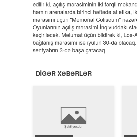
edilir ki, açılış mərasiminin iki fərqli məkan
həmin arenalarda birinci həftədə atletika, i
mərasimi üçün "Memorial Coliseum" nəzərd
Oyunlarının açılış mərasimi İnqlvuddakı s
keçiriləcək. Məlumat üçün bildirək ki, Los
bağlanış mərasimi isə iyulun 30-da olacaq
sentyabrın 3-də başa çatacaq.
DİGƏR XƏBƏRLƏR