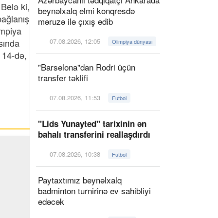
 Belə ki,
beynəlxalq elmi konqresdə
bağlanış
məruzə ilə çıxış edib
impiya
sında
07.08.2026, 12:05
Olimpiya dünyası
 14-də,
"Barselona"dan Rodri üçün
transfer təklifi
07.08.2026, 11:53
Futbol
"Lids Yunayted" tarixinin ən
bahalı transferini reallaşdırdı
07.08.2026, 10:38
Futbol
Paytaxtımız beynəlxalq
badminton turnirinə ev sahibliyi
edəcək